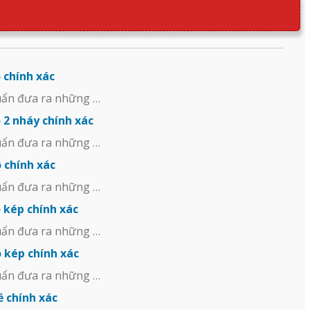
BẠCH THỦ ĐỀ MB
XIÊN 2 MB
 POWER 6/55
XỔ SỐ THẦN TÀI
CẦU VỀ CẢ CẶP (MB)
THỐNG KÊ LÔ XIÊN
BẢ
CAO CẤP SOI CẦU DỰ ĐOÁN
CAO CẤP SOI CẦU
D
CẦU VỀ NHIỀU NHÁY (MB)
THỐNG KÊ LÔ KÉP
BẠCH THỦ LÔ KÉP MB
XIÊN 3 MB
 chính xác
D
THỐNG KÊ ĐẦU
CAO CẤP SOI CẦU DỰ ĐOÁN
CAO CẤP SOI CẦU
huẩn đưa ra những …
BẠCH THỦ LÔ MB
XIÊN 4 MB
 KÊ
THỐNG KÊ ĐUÔI
 2 nháy chính xác
CAO CẤP SOI CẦU DỰ ĐOÁN
CAO CẤP SOI CẦU
THỐNG KÊ ĐẦU – ĐUÔI
huẩn đưa ra những …
CẶP 3 CÀNG VÍP MB
SONG THỦ ĐỀ MB
THỐNG KÊ TỔNG
 chính xác
CAO CẤP SOI CẦU DỰ ĐOÁN
CAO CẤP SOI CẦU
huẩn đưa ra những …
DÀN ĐỀ 4 CON MB
TẦN SUẤT XUẤT HIỆN
SONG THỦ LÔ KÉP
 kép chính xác
CAO CẤP SOI CẦU DỰ ĐOÁN
TK TỪ 00 ĐẾN 99
CAO CẤP SOI CẦU
huẩn đưa ra những …
DÀN ĐỀ 6 CON MB
SONG THỦ LÔ MB
 kép chính xác
CAO CẤP SOI CẦU DỰ ĐOÁN
huẩn đưa ra những …
DÀN ĐỀ 8 CON MB
ề chính xác
CAO CẤP SOI CẦU DỰ ĐOÁN