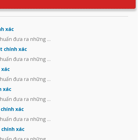
nh xác
 chuẩn đưa ra những …
t chính xác
 chuẩn đưa ra những …
 xác
 chuẩn đưa ra những …
h xác
 chuẩn đưa ra những …
 chính xác
 chuẩn đưa ra những …
 chính xác
 chuẩn đưa ra những …