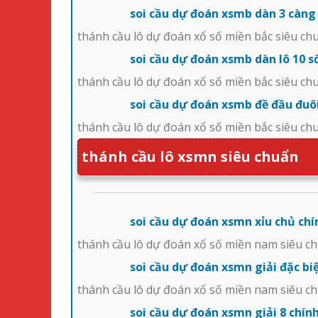
soi cầu dự đoán xsmb dàn 3 càng 
thánh cầu lô dự đoán xổ số miền bắc siêu c
soi cầu dự đoán xsmb dàn lô 10 s
thánh cầu lô dự đoán xổ số miền bắc siêu c
soi cầu dự đoán xsmb đề đầu đuôi
thánh cầu lô dự đoán xổ số miền bắc siêu c
thánh cầu lô xsmn siêu chuẩn
soi cầu dự đoán xsmn xỉu chủ chí
thánh cầu lô dự đoán xổ số miền nam siêu c
soi cầu dự đoán xsmn giải đặc biệ
thánh cầu lô dự đoán xổ số miền nam siêu c
soi cầu dự đoán xsmn giải 8 chín