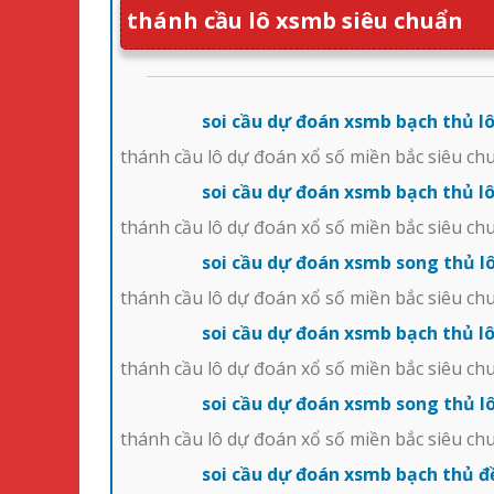
thánh cầu lô xsmb siêu chuẩn
SỔ KẾT QUẢ XSMN
XỔ SỐ
CAO CẤP SOI CẦU DỰ ĐOÁN
ĐẶC BIỆT MN
MAX 3
CAO CẤP SOI CẦU DỰ ĐOÁN
soi cầu dự đoán xsmb bạch thủ lô
MAX 4
GIẢI TÁM MN
thánh cầu lô dự đoán xổ số miền bắc siêu c
THỐNG
CAO CẤP SOI CẦU DỰ ĐOÁN LÔ
soi cầu dự đoán xsmb bạch thủ lô
3 SỐ MN
thánh cầu lô dự đoán xổ số miền bắc siêu c
CAO CẤP SOI CẦU DỰ ĐOÁN SỚ
soi cầu dự đoán xsmb song thủ lô
ĐẦU ĐUÔI GIẢI 8 MN
thánh cầu lô dự đoán xổ số miền bắc siêu c
SOI CẦU DỰ ĐOÁN SỚ ĐẦU
soi cầu dự đoán xsmb bạch thủ lô
ĐUÔI GIẢI ĐẶC BIỆT MN
thánh cầu lô dự đoán xổ số miền bắc siêu c
CAO CẤP SOI CẦU DỰ ĐOÁN
soi cầu dự đoán xsmb song thủ lô
SONG THỦ LÔ MN
thánh cầu lô dự đoán xổ số miền bắc siêu c
CAO CẤP SOI CẦU DỰ ĐOÁN XÍU
soi cầu dự đoán xsmb bạch thủ đ
CHỦ MN