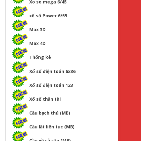
Xo so mega 6/45
xổ số Power 6/55
Max 3D
Max 4D
Thống kê
Xổ số điện toán 6x36
Xổ số điện toán 123
Xổ số thần tài
Cầu bạch thủ (MB)
Cầu lật liên tục (MB)
Cầu về cả cặp (MB)