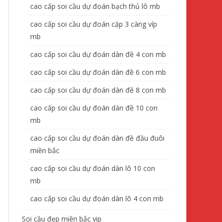
cao cấp soi cầu dự đoán bạch thủ lô mb
cao cấp soi cầu dự đoán cặp 3 càng víp
mb
cao cấp soi cầu dự đoán dàn đề 4 con mb
cao cấp soi cầu dự đoán dàn đề 6 con mb
cao cấp soi cầu dự đoán dàn đề 8 con mb
cao cấp soi cầu dự đoán dàn đề 10 con
mb
cao cấp soi cầu dự đoán dàn đề đầu đuôi
miền bắc
cao cấp soi cầu dự đoán dàn lô 10 con
mb
cao cấp soi cầu dự đoán dàn lô 4 con mb
Soi cầu đẹp miền bắc vip