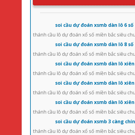
soi cầu dự đoán xsmb dàn lô 6 số
thánh cầu lô dự đoán xổ số miền bắc siêu c
soi cầu dự đoán xsmb dàn lô 8 số
thánh cầu lô dự đoán xổ số miền bắc siêu c
soi cầu dự đoán xsmb dàn lô xiên
thánh cầu lô dự đoán xổ số miền bắc siêu c
soi cầu dự đoán xsmb dàn lô xiên
thánh cầu lô dự đoán xổ số miền bắc siêu c
soi cầu dự đoán xsmb dàn lô xiên
thánh cầu lô dự đoán xổ số miền bắc siêu c
soi cầu dự đoán xsmb 3 càng chín
thánh cầu lô dự đoán xổ số miền bắc siêu c