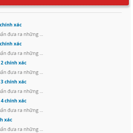
 chính xác
huẩn đưa ra những …
 chính xác
huẩn đưa ra những …
 2 chính xác
huẩn đưa ra những …
 3 chính xác
huẩn đưa ra những …
 4 chính xác
huẩn đưa ra những …
h xác
huẩn đưa ra những …