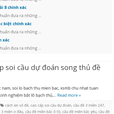
i 8 chính xác
 chuẩn đưa ra những …
c biệt chính xác
 chuẩn đưa ra những …
h xác
 chuẩn đưa ra những …
p soi cầu dự đoán song thủ đề
et nam, soi lo bach thu mien bac, xsmb chu nhat tuan
, kinh nghiệm bắt lô bạch thủ,…
Read more »
cách xin số đề
,
cao cấp soi cầu dự đoán
,
cầu đề 3 miền 247
,
 3 miền ơ đâu
,
cầu đề miền bắc ô tô
,
cầu đề miền bắc yêu
,
cầu đề