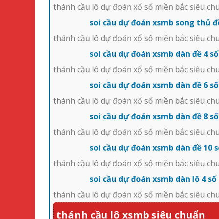
thánh cầu lô dự đoán xổ số miền bắc siêu c
soi cầu dự đoán xsmb song thủ đ
thánh cầu lô dự đoán xổ số miền bắc siêu c
soi cầu dự đoán xsmb dàn đề 4 số
thánh cầu lô dự đoán xổ số miền bắc siêu c
soi cầu dự đoán xsmb dàn đề 6 số
thánh cầu lô dự đoán xổ số miền bắc siêu c
soi cầu dự đoán xsmb dàn đề 8 số
thánh cầu lô dự đoán xổ số miền bắc siêu c
soi cầu dự đoán xsmb dàn đề 10 s
thánh cầu lô dự đoán xổ số miền bắc siêu c
soi cầu dự đoán xsmb dàn lô 4 số
thánh cầu lô dự đoán xổ số miền bắc siêu c
thánh cầu lô xsmb siêu chuẩn