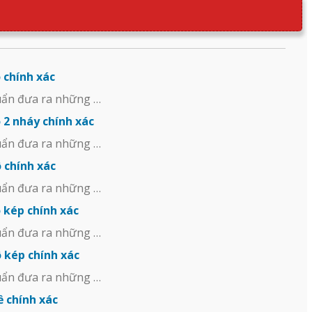
BẠCH THỦ ĐỀ MB
XIÊN 2 MB
 POWER 6/55
XỔ SỐ THẦN TÀI
CẦU VỀ CẢ CẶP (MB)
THỐNG KÊ LÔ XIÊN
BẢ
CAO CẤP SOI CẦU DỰ ĐOÁN
CAO CẤP SOI CẦU
D
CẦU VỀ NHIỀU NHÁY (MB)
THỐNG KÊ LÔ KÉP
BẠCH THỦ LÔ KÉP MB
XIÊN 3 MB
 chính xác
D
THỐNG KÊ ĐẦU
CAO CẤP SOI CẦU DỰ ĐOÁN
CAO CẤP SOI CẦU
huẩn đưa ra những …
BẠCH THỦ LÔ MB
XIÊN 4 MB
 KÊ
THỐNG KÊ ĐUÔI
 2 nháy chính xác
CAO CẤP SOI CẦU DỰ ĐOÁN
CAO CẤP SOI CẦU
THỐNG KÊ ĐẦU – ĐUÔI
huẩn đưa ra những …
CẶP 3 CÀNG VÍP MB
SONG THỦ ĐỀ MB
THỐNG KÊ TỔNG
 chính xác
CAO CẤP SOI CẦU DỰ ĐOÁN
CAO CẤP SOI CẦU
huẩn đưa ra những …
DÀN ĐỀ 4 CON MB
TẦN SUẤT XUẤT HIỆN
SONG THỦ LÔ KÉP
 kép chính xác
CAO CẤP SOI CẦU DỰ ĐOÁN
TK TỪ 00 ĐẾN 99
CAO CẤP SOI CẦU
huẩn đưa ra những …
DÀN ĐỀ 6 CON MB
SONG THỦ LÔ MB
 kép chính xác
CAO CẤP SOI CẦU DỰ ĐOÁN
huẩn đưa ra những …
DÀN ĐỀ 8 CON MB
ề chính xác
CAO CẤP SOI CẦU DỰ ĐOÁN