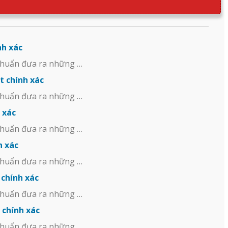
nh xác
 chuẩn đưa ra những …
t chính xác
 chuẩn đưa ra những …
 xác
 chuẩn đưa ra những …
h xác
 chuẩn đưa ra những …
 chính xác
 chuẩn đưa ra những …
 chính xác
 chuẩn đưa ra những …