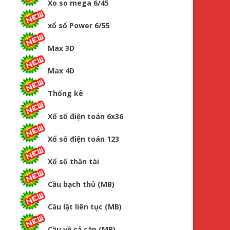
Xo so mega 6/45
xổ số Power 6/55
Max 3D
Max 4D
Thống kê
Xổ số điện toán 6x36
Xổ số điện toán 123
Xổ số thần tài
Cầu bạch thủ (MB)
Cầu lật liên tục (MB)
Cầu về cả cặp (MB)