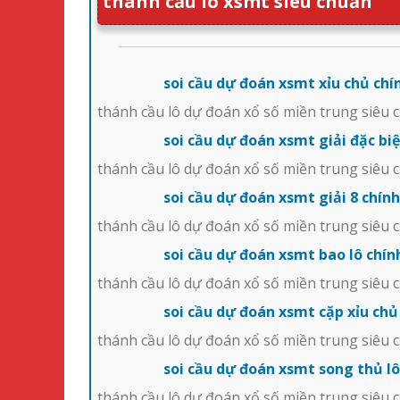
thánh cầu lô xsmt siêu chuẩn
soi cầu dự đoán xsmt xỉu chủ chí
thánh cầu lô dự đoán xổ số miền trung siêu
soi cầu dự đoán xsmt giải đặc biệ
thánh cầu lô dự đoán xổ số miền trung siêu
soi cầu dự đoán xsmt giải 8 chính
thánh cầu lô dự đoán xổ số miền trung siêu
soi cầu dự đoán xsmt bao lô chín
thánh cầu lô dự đoán xổ số miền trung siêu
soi cầu dự đoán xsmt cặp xỉu chủ
thánh cầu lô dự đoán xổ số miền trung siêu
soi cầu dự đoán xsmt song thủ lô
thánh cầu lô dự đoán xổ số miền trung siêu