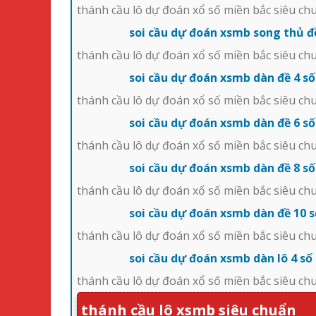
thánh cầu lô dự đoán xổ số miền bắc siêu c
soi cầu dự đoán xsmb song thủ đ
thánh cầu lô dự đoán xổ số miền bắc siêu c
soi cầu dự đoán xsmb dàn đề 4 số
thánh cầu lô dự đoán xổ số miền bắc siêu c
soi cầu dự đoán xsmb dàn đề 6 số
thánh cầu lô dự đoán xổ số miền bắc siêu c
soi cầu dự đoán xsmb dàn đề 8 số
thánh cầu lô dự đoán xổ số miền bắc siêu c
soi cầu dự đoán xsmb dàn đề 10 s
thánh cầu lô dự đoán xổ số miền bắc siêu c
soi cầu dự đoán xsmb dàn lô 4 số
thánh cầu lô dự đoán xổ số miền bắc siêu c
thánh cầu lô xsmb siêu chuẩn