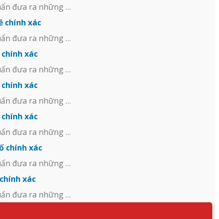
huẩn đưa ra những …
DÀN ĐỀ 10 CON MB
ề chính xác
CAO CẤP SOI CẦU DỰ ĐOÁN
huẩn đưa ra những …
DÀN ĐỀ ĐẦU ĐUÔI MIỀN BẮC
 chính xác
CAO CẤP SOI CẦU DỰ ĐOÁN
huẩn đưa ra những …
DÀN LÔ 10 CON MB
 chính xác
CAO CẤP SOI CẦU DỰ ĐOÁN
huẩn đưa ra những …
DÀN LÔ 4 CON MB
 chính xác
huẩn đưa ra những …
ố chính xác
huẩn đưa ra những …
 chính xác
huẩn đưa ra những …