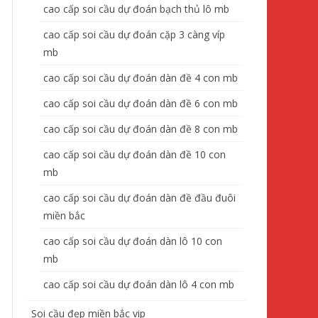
cao cấp soi cầu dự đoán bạch thủ lô mb
cao cấp soi cầu dự đoán cặp 3 càng víp
mb
cao cấp soi cầu dự đoán dàn đề 4 con mb
cao cấp soi cầu dự đoán dàn đề 6 con mb
cao cấp soi cầu dự đoán dàn đề 8 con mb
cao cấp soi cầu dự đoán dàn đề 10 con
mb
cao cấp soi cầu dự đoán dàn đề đầu đuôi
miền bắc
cao cấp soi cầu dự đoán dàn lô 10 con
mb
cao cấp soi cầu dự đoán dàn lô 4 con mb
Soi cầu đẹp miền bắc vip