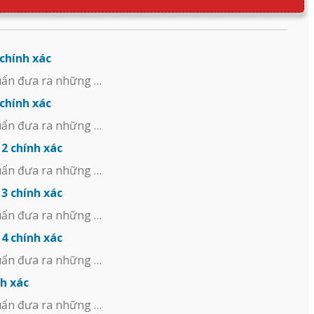
 chính xác
huẩn đưa ra những …
 chính xác
huẩn đưa ra những …
 2 chính xác
huẩn đưa ra những …
 3 chính xác
huẩn đưa ra những …
 4 chính xác
huẩn đưa ra những …
h xác
huẩn đưa ra những …