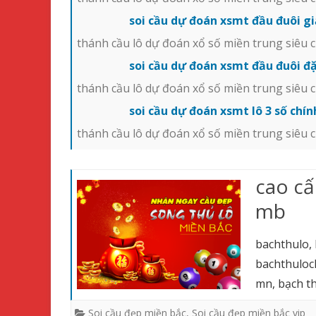
soi cầu dự đoán xsmt đầu đuôi giả
thánh cầu lô dự đoán xổ số miền trung siêu
soi cầu dự đoán xsmt đầu đuôi đặ
thánh cầu lô dự đoán xổ số miền trung siêu
soi cầu dự đoán xsmt lô 3 số chín
thánh cầu lô dự đoán xổ số miền trung siêu
cao cấ
mb
bachthulo, 
bachthuloch
mn, bạch t
Soi cầu đẹp miền bắc
,
Soi cầu đẹp miền bắc vip