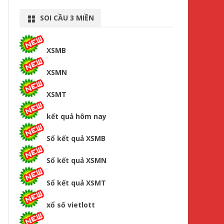
ĐẶC BIỆT MT
NG LOTO MN
QUAY THỬ XSMT
SOI CẦU 3 MIỀN
 DỰ ĐOÁN LÔ
CAO CẤP SOI CẦU DỰ ĐOÁN
QUAY THỬ VIETLOTT
GIẢI TÁM MT
XSMB
 DỰ ĐOÁN LÔ
CAO CẤP SOI CẦU DỰ ĐOÁN LÔ
3 SỐ MT
XSMN
 DỰ ĐOÁN
CAO CẤP SOI CẦU DỰ ĐOÁN SỚ
XSMT
ĐẦU ĐUÔI GIẢI 8 MT
kết quả hôm nay
 DỰ ĐOÁN
SOI CẦU DỰ ĐOÁN SỚ ĐẦU
 MB
ĐUÔI GIẢI ĐẶC BIỆT MT VÍP
Sổ kết quả XSMB
 DỰ ĐOÁN
CAO CẤP SOI CẦU DỰ ĐOÁN
Sổ kết quả XSMN
SONG THỦ LÔ MT
Sổ kết quả XSMT
CAO CẤP SOI CẦU DỰ ĐOÁN XÍU
CHỦ MT
xổ số vietlott