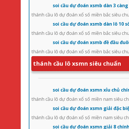
soi cầu dự đoán xsmb dàn 3 càng 
thánh cầu lô dự đoán xổ số miền bắc siêu c
soi cầu dự đoán xsmb dàn lô 10 s
thánh cầu lô dự đoán xổ số miền bắc siêu c
soi cầu dự đoán xsmb đề đầu đuôi
thánh cầu lô dự đoán xổ số miền bắc siêu c
thánh cầu lô xsmn siêu chuẩn
soi cầu dự đoán xsmn xỉu chủ chí
thánh cầu lô dự đoán xổ số miền nam siêu c
soi cầu dự đoán xsmn giải đặc biệ
thánh cầu lô dự đoán xổ số miền nam siêu c
soi cầu dự đoán xsmn giải 8 chín