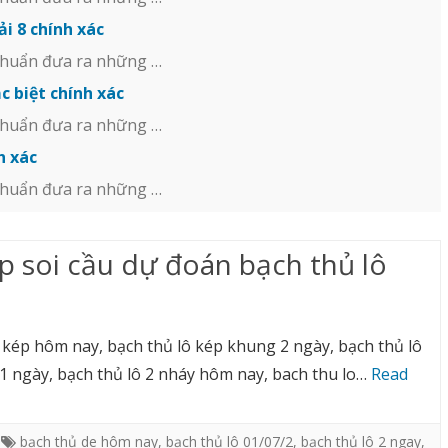
i 8 chính xác
 chuẩn đưa ra những …
c biệt chính xác
 chuẩn đưa ra những …
h xác
 chuẩn đưa ra những …
p soi cầu dự đoán bạch thủ lô
 kép hôm nay, bạch thủ lô kép khung 2 ngày, bạch thủ lô
1 ngày, bạch thủ lô 2 nháy hôm nay, bach thu lo…
Read
bạch thủ de hôm nay
,
bạch thủ lô 01/07/2
,
bạch thủ lô 2 ngay
,