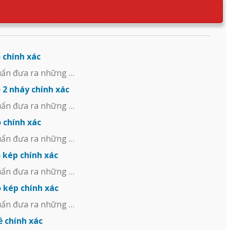
BẠCH THỦ ĐỀ MB
XIÊN 2 MB
 POWER 6/55
XỔ SỐ THẦN TÀI
CẦU VỀ CẢ CẶP (MB)
THỐNG KÊ LÔ XIÊN
BẢ
CAO CẤP SOI CẦU DỰ ĐOÁN
CAO CẤP SOI CẦU
D
CẦU VỀ NHIỀU NHÁY (MB)
THỐNG KÊ LÔ KÉP
BẠCH THỦ LÔ KÉP MB
XIÊN 3 MB
 chính xác
D
THỐNG KÊ ĐẦU
CAO CẤP SOI CẦU DỰ ĐOÁN
CAO CẤP SOI CẦU
huẩn đưa ra những …
BẠCH THỦ LÔ MB
XIÊN 4 MB
 KÊ
THỐNG KÊ ĐUÔI
 2 nháy chính xác
CAO CẤP SOI CẦU DỰ ĐOÁN
CAO CẤP SOI CẦU
THỐNG KÊ ĐẦU – ĐUÔI
huẩn đưa ra những …
CẶP 3 CÀNG VÍP MB
SONG THỦ ĐỀ MB
THỐNG KÊ TỔNG
 chính xác
CAO CẤP SOI CẦU DỰ ĐOÁN
CAO CẤP SOI CẦU
huẩn đưa ra những …
DÀN ĐỀ 4 CON MB
TẦN SUẤT XUẤT HIỆN
SONG THỦ LÔ KÉP
 kép chính xác
CAO CẤP SOI CẦU DỰ ĐOÁN
TK TỪ 00 ĐẾN 99
CAO CẤP SOI CẦU
huẩn đưa ra những …
DÀN ĐỀ 6 CON MB
SONG THỦ LÔ MB
 kép chính xác
CAO CẤP SOI CẦU DỰ ĐOÁN
huẩn đưa ra những …
DÀN ĐỀ 8 CON MB
ề chính xác
CAO CẤP SOI CẦU DỰ ĐOÁN