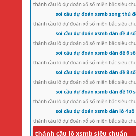
thánh cầu lô dự đoán xổ số miền bắc siêu c
soi cầu dự đoán xsmb song thủ đ
thánh cầu lô dự đoán xổ số miền bắc siêu c
soi cầu dự đoán xsmb dàn đề 4 số
thánh cầu lô dự đoán xổ số miền bắc siêu c
soi cầu dự đoán xsmb dàn đề 6 số
thánh cầu lô dự đoán xổ số miền bắc siêu c
soi cầu dự đoán xsmb dàn đề 8 số
thánh cầu lô dự đoán xổ số miền bắc siêu c
soi cầu dự đoán xsmb dàn đề 10 s
thánh cầu lô dự đoán xổ số miền bắc siêu c
soi cầu dự đoán xsmb dàn lô 4 số
thánh cầu lô dự đoán xổ số miền bắc siêu c
thánh cầu lô xsmb siêu chuẩn