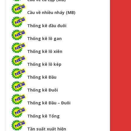
Cầu về nhiều nháy (MB)
Thống kê đầu đuôi
Thống kê lô gan
Thống kê lô xiên
Thống kê lô kép
Thống kê Đầu
Thống kê Đuôi
Thống kê Đầu – Đuôi
Thống kê Tổng
Tần suất xuất hiện