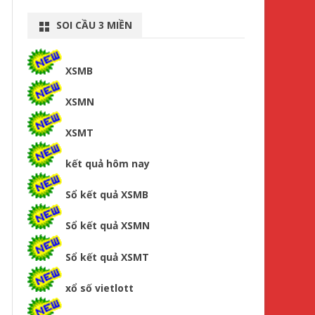
ĐẶC BIỆT MT
NG LOTO MN
QUAY THỬ XSMT
SOI CẦU 3 MIỀN
 DỰ ĐOÁN LÔ
CAO CẤP SOI CẦU DỰ ĐOÁN
QUAY THỬ VIETLOTT
GIẢI TÁM MT
XSMB
 DỰ ĐOÁN LÔ
CAO CẤP SOI CẦU DỰ ĐOÁN LÔ
3 SỐ MT
XSMN
 DỰ ĐOÁN
CAO CẤP SOI CẦU DỰ ĐOÁN SỚ
XSMT
ĐẦU ĐUÔI GIẢI 8 MT
kết quả hôm nay
 DỰ ĐOÁN
SOI CẦU DỰ ĐOÁN SỚ ĐẦU
 MB
ĐUÔI GIẢI ĐẶC BIỆT MT VÍP
Sổ kết quả XSMB
 DỰ ĐOÁN
CAO CẤP SOI CẦU DỰ ĐOÁN
Sổ kết quả XSMN
SONG THỦ LÔ MT
Sổ kết quả XSMT
CAO CẤP SOI CẦU DỰ ĐOÁN XÍU
CHỦ MT
xổ số vietlott