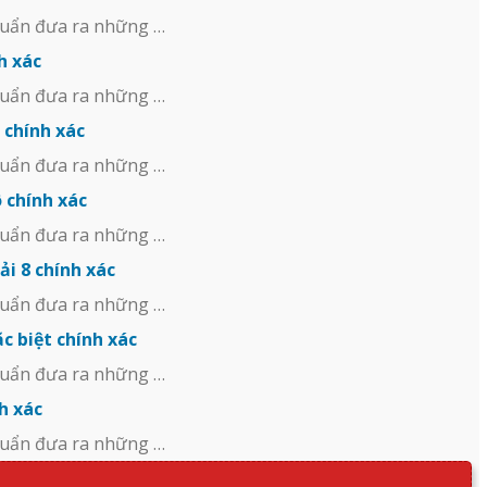
huẩn đưa ra những …
h xác
huẩn đưa ra những …
 chính xác
huẩn đưa ra những …
 chính xác
huẩn đưa ra những …
ải 8 chính xác
huẩn đưa ra những …
c biệt chính xác
huẩn đưa ra những …
h xác
huẩn đưa ra những …