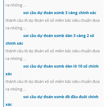
ra những …
soi cầu dự đoán xsmb 3 càng chính xác
thánh cầu lô dự đoán xổ số miền bắc siêu chuẩn đưa
ra những …
soi cầu dự đoán xsmb dàn 3 càng 2 số
chính xác
thánh cầu lô dự đoán xổ số miền bắc siêu chuẩn đưa
ra những …
soi cầu dự đoán xsmb dàn lô 10 số chính
xác
thánh cầu lô dự đoán xổ số miền bắc siêu chuẩn đưa
ra những …
soi cầu dự đoán xsmb đề đầu đuôi chính
xác