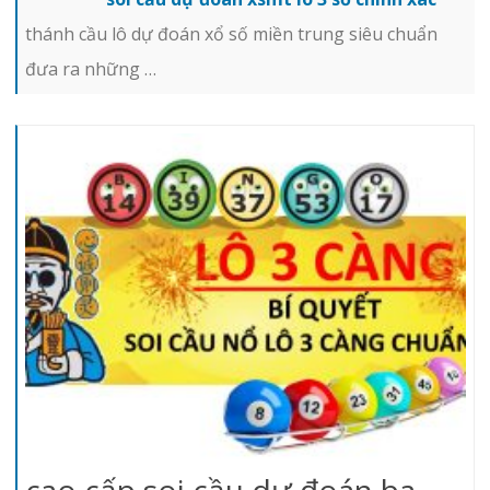
thánh cầu lô dự đoán xổ số miền trung siêu chuẩn
đưa ra những …