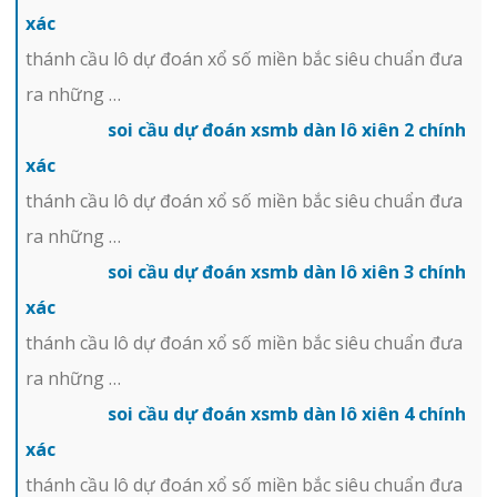
xác
thánh cầu lô dự đoán xổ số miền bắc siêu chuẩn đưa
ra những …
soi cầu dự đoán xsmb dàn lô xiên 2 chính
xác
thánh cầu lô dự đoán xổ số miền bắc siêu chuẩn đưa
ra những …
soi cầu dự đoán xsmb dàn lô xiên 3 chính
xác
thánh cầu lô dự đoán xổ số miền bắc siêu chuẩn đưa
ra những …
soi cầu dự đoán xsmb dàn lô xiên 4 chính
xác
thánh cầu lô dự đoán xổ số miền bắc siêu chuẩn đưa