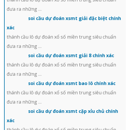
đưa ra những …
soi cầu dự đoán xsmt giải đặc biệt chính
xác
thánh cầu lô dự đoán xổ số miền trung siêu chuẩn
đưa ra những …
soi cầu dự đoán xsmt giải 8 chính xác
thánh cầu lô dự đoán xổ số miền trung siêu chuẩn
đưa ra những …
soi cầu dự đoán xsmt bao lô chính xác
thánh cầu lô dự đoán xổ số miền trung siêu chuẩn
đưa ra những …
soi cầu dự đoán xsmt cặp xỉu chủ chính
xác
thánh cầu lô dự đoán xổ số miền trung siêu chuẩn