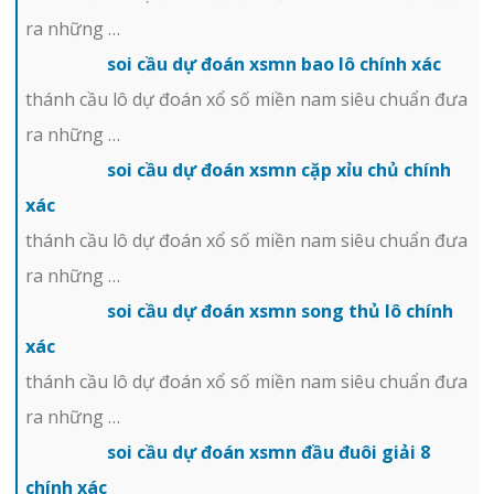
ra những …
soi cầu dự đoán xsmn bao lô chính xác
thánh cầu lô dự đoán xổ số miền nam siêu chuẩn đưa
ra những …
soi cầu dự đoán xsmn cặp xỉu chủ chính
xác
thánh cầu lô dự đoán xổ số miền nam siêu chuẩn đưa
ra những …
soi cầu dự đoán xsmn song thủ lô chính
xác
thánh cầu lô dự đoán xổ số miền nam siêu chuẩn đưa
ra những …
soi cầu dự đoán xsmn đầu đuôi giải 8
chính xác