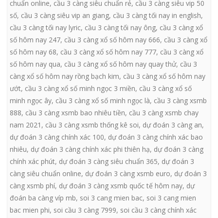
chuẩn online
,
cầu 3 càng siêu chuẩn rẻ
,
cầu 3 càng siêu vip 50
số
,
cầu 3 càng siêu vip an giang
,
cầu 3 càng tối nay in english
,
cầu 3 càng tối nay lyric
,
cầu 3 càng tối nay ông
,
cầu 3 càng xổ
số hôm nay 247
,
cầu 3 càng xổ số hôm nay 666
,
cầu 3 càng xổ
số hôm nay 68
,
cầu 3 càng xổ số hôm nay 777
,
cầu 3 càng xổ
số hôm nay qua
,
cầu 3 càng xổ số hôm nay quay thử
,
cầu 3
càng xổ số hôm nay rồng bạch kim
,
cầu 3 càng xổ số hôm nay
ướt
,
cầu 3 càng xổ số minh ngọc 3 miền
,
cầu 3 càng xổ số
minh ngọc ây
,
cầu 3 càng xổ số minh ngọc là
,
cầu 3 càng xsmb
888
,
cầu 3 càng xsmb bao nhiêu tiền
,
cầu 3 càng xsmb chay
nam 2021
,
cầu 3 càng xsmb thống kê soi
,
dự đoán 3 càng an
,
dự đoán 3 càng chính xác 100
,
dự đoán 3 càng chính xác bao
nhiêu
,
dự đoán 3 càng chính xác phi thiên hạ
,
dự đoán 3 càng
chính xác phút
,
dự đoán 3 càng siêu chuẩn 365
,
dự đoán 3
càng siêu chuẩn online
,
dự đoán 3 càng xsmb euro
,
dự đoán 3
càng xsmb phí
,
dự đoán 3 càng xsmb quốc tế hôm nay
,
dự
đoán ba càng víp mb
,
soi 3 cang mien bac
,
soi 3 cang mien
bac mien phi
,
soi cầu 3 càng 7999
,
soi cầu 3 càng chính xác