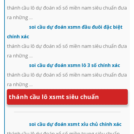
thánh cầu lô dự đoán xổ số miền nam siêu chuẩn đưa
ra những …
soi cầu dự đoán xsmn đầu đuôi đặc biệt
chính xác
thánh cầu lô dự đoán xổ số miền nam siêu chuẩn đưa
ra những …
soi cầu dự đoán xsmn lô 3 số chính xác
thánh cầu lô dự đoán xổ số miền nam siêu chuẩn đưa
ra những …
thánh cầu lô xsmt siêu chuẩn
soi cầu dự đoán xsmt xỉu chủ chính xác
thánh cầu lô dự đoán xổ số miền trung siêu chuẩn