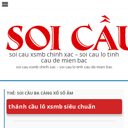
soi cau xsmb chinh xac – soi cau lo tinh
cau de mien bac
soi cau xsmb chinh xac – soi cau lo tinh cau de mien bac
Skip
to
content
THẺ:
SOI CẦU BA CÀNG XỔ SỐ ÂM
thánh cầu lô xsmb siêu chuẩn