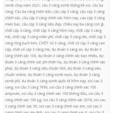
xsmb chay nam 2021
,
cầu 3 càng xsmb thống kê soi
,
cầu ba
càng
,
Cầu ba càng miền Bắc
,
cầu cặp 3 càng
,
cầu cặp 3 càng
chính xác
,
cầu cặp 3 càng chính xác hôm nay
,
cau cặp 3 càng
mien bac
,
cầu cặp 3 càng siêu đẹp
,
chiều nay ba càng con gì
,
chốt cặp 3 càng
,
chốt cặp 3 càng hôm nay
,
chốt cặp 3 càng
mb
,
chốt cặp 3 càng miễn phí
,
chốt cặp 3 càng rbk
,
chốt cặp 3
càng rồng bạch kim
,
CHỐT số 3 càng
,
chốt số cặp 3 càng cao
cấp
,
chốt số cặp 3 càng mb
,
dự đoán 3 càng an
,
dự đoán 3
càng chính xác 100
,
dự đoán 3 càng chính xác bao nhiêu
,
dự
đoán 3 càng chính xác phi thiên hạ
,
dự đoán 3 càng chính xác
phút
,
dự đoán 3 càng siêu chuẩn 365
,
dự đoán 3 càng siêu
chuẩn online
,
dự đoán 3 càng xsmb euro
,
dự đoán 3 càng
xsmb phí
,
dự đoán 3 càng xsmb quốc tế hôm nay
,
soi cau 3
cang
,
soi cầu 3 càng 7999
,
soi cầu 3 càng chính xác 100
ampoule
,
soi cầu 3 càng chính xác 100 không đầu
,
soi cầu 3
càng chính xác 100 pg
,
soi cầu 3 càng chính xác 2018
,
soi cau
3 cang chinh xac 50
,
soi cau 3 cang chinh xac em
,
soi cau 3
cang chinh xac gia dinh
,
soi cau 3 cang chinh xac it
,
soi cầu 3