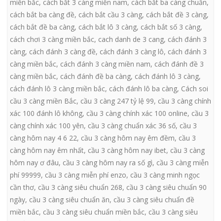
miền bắc
,
cách bắt 3 càng miền nam
,
cách bắt ba càng chuẩn
,
cách bắt ba càng đề
,
cách bắt cầu 3 càng
,
cách bắt đề 3 càng
,
cách bắt đề ba càng
,
cách bắt lô 3 càng
,
cách bắt số 3 càng
,
cách chơi 3 càng miền bắc
,
cach danh de 3 cang
,
cách đánh 3
càng
,
cách đánh 3 càng đề
,
cách đánh 3 càng lô
,
cách đánh 3
càng miền bắc
,
cách đánh 3 càng miền nam
,
cách đánh đề 3
càng miền bắc
,
cách đánh đề ba càng
,
cách đánh lô 3 càng
,
cách đánh lô 3 càng miền bắc
,
cách đánh lô ba càng
,
Cách soi
cầu 3 càng miền Bắc
,
cầu 3 càng 247 tỷ lệ 99
,
cầu 3 càng chính
xác 100 đánh lô không
,
cầu 3 càng chính xác 100 online
,
cầu 3
càng chính xác 100 yên
,
cầu 3 càng chuẩn xác 36 số
,
cầu 3
càng hôm nay 4 6 22
,
cầu 3 càng hôm nay êm đềm
,
cầu 3
càng hôm nay êm nhất
,
cầu 3 càng hôm nay ibet
,
cầu 3 càng
hôm nay ơ đâu
,
cầu 3 càng hôm nay ra số gì
,
cầu 3 càng miễn
phí 99999
,
cầu 3 càng miễn phí enzo
,
cầu 3 càng minh ngọc
cần thơ
,
cầu 3 càng siêu chuẩn 268
,
cầu 3 càng siêu chuẩn 90
ngày
,
cầu 3 càng siêu chuẩn ăn
,
cầu 3 càng siêu chuẩn đề
miền bắc
,
cầu 3 càng siêu chuẩn miền bắc
,
cầu 3 càng siêu