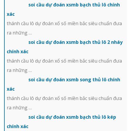
soi cầu dự đoán xsmb bạch thủ lô chính
xác
thánh cầu lô dự đoán xổ số miền bắc siêu chuẩn đưa
ra những …
soi cầu dự đoán xsmb bạch thủ lô 2 nháy
chính xác
thánh cầu lô dự đoán xổ số miền bắc siêu chuẩn đưa
ra những …
soi cầu dự đoán xsmb song thủ lô chính
xác
thánh cầu lô dự đoán xổ số miền bắc siêu chuẩn đưa
ra những …
soi cầu dự đoán xsmb bạch thủ lô kép
chính xác