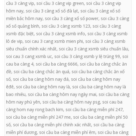
cầu 3 càng vip
,
soi cầu 3 càng vip green
,
soi cầu 3 càng vip
hôm nay
,
soi cầu 3 càng xổ số đà lạt
,
soi cầu 3 càng xổ số
miền bắc hôm nay
,
soi cầu 3 càng xổ số power
,
soi cầu 3 càng
xổ số quảng bình
,
soi cầu 3 càng xsmb 123
,
soi cầu 3 càng
xsmb đặc biệt
,
soi cầu 3 càng xsmb info
,
soi cầu 3 càng xsmb
lô de vip
,
soi cau 3 cang xsmb mien phi
,
soi cầu 3 càng xsmb
siêu chuẩn chính xác nhất
,
soi cầu 3 càng xsmb siêu chuẩn lâu
,
soi cau 3 cang xsmb uc
,
soi cầu 3 càng xsmb y lệ trúng 99
,
soi
cau ba càng 4
,
soi cầu ba càng 6666
,
soi cầu ba càng chắc ăn
đề
,
soi cầu ba càng chắc ăn quá
,
soi cầu ba càng chắc ăn xổ
số
,
soi cầu ba càng hôm nay đá
,
soi cầu ba càng hôm nay
êđê
,
soi cầu ba càng hôm nay là
,
soi cầu ba càng hôm nay là
bao nhiêu
,
soi cầu ba càng hôm nay ngày mai
,
soi cầu ba càng
hôm nay phú yên
,
soi cầu ba càng hôm nay psg
,
soi cau ba
càng hom nay rong bach kim
,
soi cầu ba càng miễn phí 247
,
soi cầu ba càng miễn phí 247 me
,
soi cầu ba càng miễn phí 50
số
,
soi cầu ba càng miễn phí chính xác nhất
,
soi cầu ba càng
miễn phí dương
,
soi cầu ba càng miễn phí êm
,
soi cầu ba càng