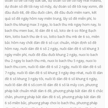
đoán số đề tối nay đắk lắk
,
dự đoán số đề tối nay real madrid
,
dự đoán số đề tối nay số mấy
,
dự đoán số đề tối nay xsmn
,
đề
đầu đuôi 68
,
đề đầu đuôi câm
,
đề đầu đuôi miền nam
,
kết
quả số đề ngày hôm nay miền trung
,
lấy số đề miễn phí
,
lo
bach thu khung max 3 ngay
,
lo bach thu mb ngay hom nay
,
lo
bach thu mien bac
,
lô dàn đề 6 số
,
loto de 6 so Rồng Bạch
Kim
,
lotto bach thu de 6 so
,
lotto bach thu mb de 6 so
,
miền
bắc hôm nay chốt đàn đề 6 số cực chuẩn
,
nhận định số đề
hôm nay
,
nuôi dàn đề 6 số 2 ngày
,
nuôi dàn đề 6 số khung 3
ngày miễn phí
,
nuôi đề đầu đuôi khung 2 ngày
,
nuoi lo bach
thu 2 ngay lo bach thu mb
,
nuoi lo bach thu 5 ngay
,
nuoi lo
bach thu.com
,
nuôi lô dàn đề 6 số 2 ngày
,
nuôi lô dàn đề 6 số
7 ngày
,
nuôi lô dàn đề 6 số khung 3 ngày dep nhat
,
nuôi lô dàn
đề 6 số khung 3 ngày tôi
,
nuôi lô dàn đề 6 số khung 6 ngày
,
nuôi lô dàn đề 6 số.com lô dàn đề 6 số là mấy con
,
phương
pháp bắt chuẩn nhất dàn 6 đề
,
phương pháp bắt dàn đề 6 chắc
chắn
,
phương pháp bắt dàn đề 6 số
,
phương pháp bắt dàn đề
6 số miền bắc
,
phuong phap choi lo bach thu
,
phương pháp