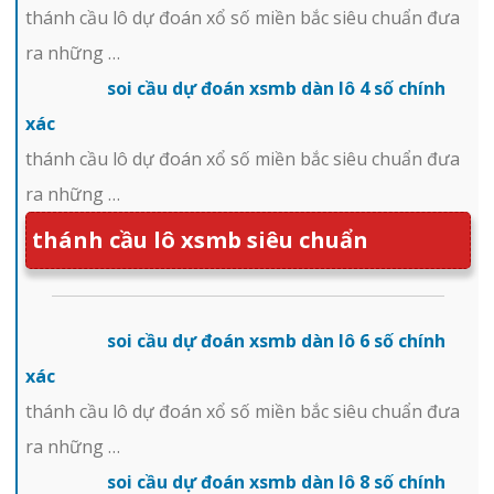
thánh cầu lô dự đoán xổ số miền bắc siêu chuẩn đưa
ra những …
soi cầu dự đoán xsmb dàn lô 4 số chính
xác
thánh cầu lô dự đoán xổ số miền bắc siêu chuẩn đưa
ra những …
thánh cầu lô xsmb siêu chuẩn
soi cầu dự đoán xsmb dàn lô 6 số chính
xác
thánh cầu lô dự đoán xổ số miền bắc siêu chuẩn đưa
ra những …
soi cầu dự đoán xsmb dàn lô 8 số chính