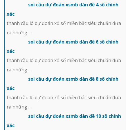
soi cầu dự đoán xsmb dàn đề 4 số chính
xác
thánh cầu lô dự đoán xổ số miền bắc siêu chuẩn đưa
ra những …
soi cầu dự đoán xsmb dàn đề 6 số chính
xác
thánh cầu lô dự đoán xổ số miền bắc siêu chuẩn đưa
ra những …
soi cầu dự đoán xsmb dàn đề 8 số chính
xác
thánh cầu lô dự đoán xổ số miền bắc siêu chuẩn đưa
ra những …
soi cầu dự đoán xsmb dàn đề 10 số chính
xác