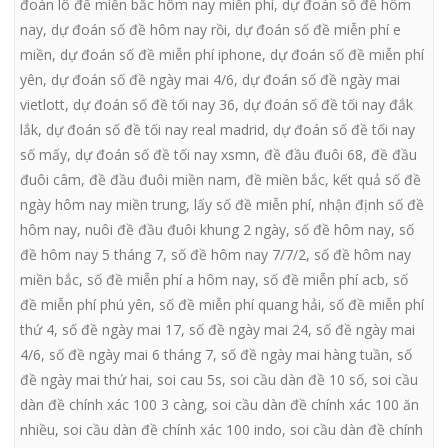
đoán lô đề miền bắc hôm nay miễn phí
,
dự đoán số đề hôm
nay
,
dự đoán số đề hôm nay rồi
,
dự đoán số đề miễn phí e
miền
,
dự đoán số đề miễn phí iphone
,
dự đoán số đề miễn phí
yên
,
dự đoán số đề ngày mai 4/6
,
dự đoán số đề ngày mai
vietlott
,
dự đoán số đề tối nay 36
,
dự đoán số đề tối nay đắk
lắk
,
dự đoán số đề tối nay real madrid
,
dự đoán số đề tối nay
số mấy
,
dự đoán số đề tối nay xsmn
,
đề đầu đuôi 68
,
đề đầu
đuôi câm
,
đề đầu đuôi miền nam
,
đề miền bắc
,
kết quả số đề
ngày hôm nay miền trung
,
lấy số đề miễn phí
,
nhận định số đề
hôm nay
,
nuôi đề đầu đuôi khung 2 ngày
,
số đề hôm nay
,
số
đề hôm nay 5 tháng 7
,
số đề hôm nay 7/7/2
,
số đề hôm nay
miền bắc
,
số đề miễn phí a hôm nay
,
số đề miễn phí acb
,
số
đề miễn phí phú yên
,
số đề miễn phí quang hải
,
số đề miễn phí
thứ 4
,
số đề ngày mai 17
,
số đề ngày mai 24
,
số đề ngày mai
4/6
,
số đề ngày mai 6 tháng 7
,
số đề ngày mai hàng tuần
,
số
đề ngày mai thứ hai
,
soi cau 5s
,
soi cầu dàn đề 10 số
,
soi cầu
dàn đề chính xác 100 3 càng
,
soi cầu dàn đề chính xác 100 ăn
nhiều
,
soi cầu dàn đề chính xác 100 indo
,
soi cầu dàn đề chính