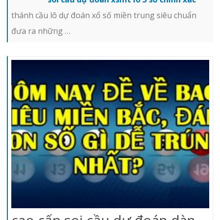
thánh cầu lô dự đoán xổ số miền trung siêu chuẩn
đưa ra những …