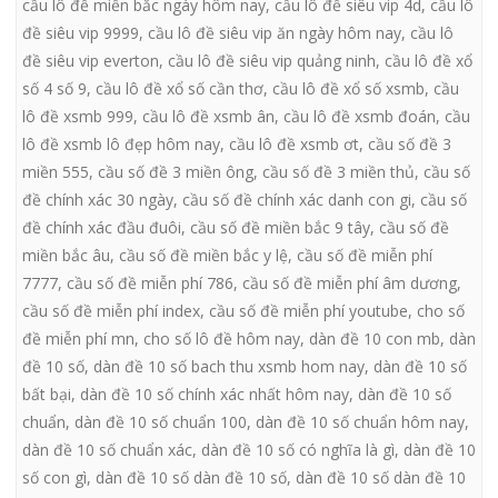
cầu lô đề miền bắc ngày hôm nay
,
cầu lô đề siêu vip 4d
,
cầu lô
đề siêu vip 9999
,
cầu lô đề siêu vip ăn ngày hôm nay
,
cầu lô
đề siêu vip everton
,
cầu lô đề siêu vip quảng ninh
,
cầu lô đề xổ
số 4 số 9
,
cầu lô đề xổ số cần thơ
,
cầu lô đề xổ số xsmb
,
cầu
lô đề xsmb 999
,
cầu lô đề xsmb ân
,
cầu lô đề xsmb đoán
,
cầu
lô đề xsmb lô đẹp hôm nay
,
cầu lô đề xsmb ơt
,
cầu số đề 3
miền 555
,
cầu số đề 3 miền ông
,
cầu số đề 3 miền thủ
,
cầu số
đề chính xác 30 ngày
,
cầu số đề chính xác danh con gi
,
cầu số
đề chính xác đầu đuôi
,
cầu số đề miền bắc 9 tây
,
cầu số đề
miền bắc âu
,
cầu số đề miền bắc y lệ
,
cầu số đề miễn phí
7777
,
cầu số đề miễn phí 786
,
cầu số đề miễn phí âm dương
,
cầu số đề miễn phí index
,
cầu số đề miễn phí youtube
,
cho số
đề miễn phí mn
,
cho số lô đề hôm nay
,
dàn đề 10 con mb
,
dàn
đề 10 số
,
dàn đề 10 số bach thu xsmb hom nay
,
dàn đề 10 số
bất bại
,
dàn đề 10 số chính xác nhất hôm nay
,
dàn đề 10 số
chuẩn
,
dàn đề 10 số chuẩn 100
,
dàn đề 10 số chuẩn hôm nay
,
dàn đề 10 số chuẩn xác
,
dàn đề 10 số có nghĩa là gì
,
dàn đề 10
số con gì
,
dàn đề 10 số dàn đề 10 số
,
dàn đề 10 số dàn đề 10