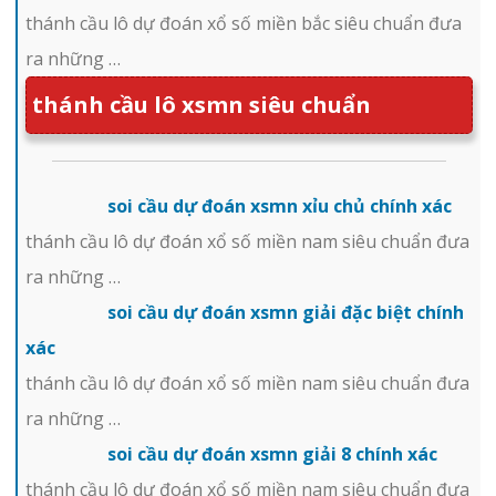
thánh cầu lô dự đoán xổ số miền bắc siêu chuẩn đưa
ra những …
thánh cầu lô xsmn siêu chuẩn
soi cầu dự đoán xsmn xỉu chủ chính xác
thánh cầu lô dự đoán xổ số miền nam siêu chuẩn đưa
ra những …
soi cầu dự đoán xsmn giải đặc biệt chính
xác
thánh cầu lô dự đoán xổ số miền nam siêu chuẩn đưa
ra những …
soi cầu dự đoán xsmn giải 8 chính xác
thánh cầu lô dự đoán xổ số miền nam siêu chuẩn đưa