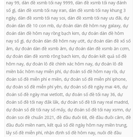
nay 99
,
dàn đề xsmb tối nay 9999
,
dàn đề xsmb tối nay đánh
số gì
,
dàn đề xsmb tối nay iran
,
dàn đề xsmb tối nay khung 3
ngày
,
dàn đề xsmb tối nay soi
,
dàn đề xsmb tối nay ưu đãi
,
dự
đoán dàn đề 10 con mb
,
dự đoán dàn đề hôm nay galaxy
,
dự
đoán dàn đề hôm nay rồng bạch kim
,
dự đoán dàn đề hôm
nay số gì
,
dự đoán dàn đề hôm nay ướt
,
dự đoán dàn đề xổ số
âm
,
dự đoán dàn đề xsmb âm
,
dự đoán dàn đề xsmb ăn cơm
,
dự đoán dàn đề xsmb rông bach kim
,
dự đoán kết quả số đề
hôm nay
,
dự đoán lô đề chính xác hôm nay
,
dự đoán lô đề
miền bắc hôm nay miễn phí
,
dự đoán số đề hôm nay rồi
,
dự
đoán số đề miễn phí e miền
,
dự đoán số đề miễn phí iphone
,
dự đoán số đề miễn phí yên
,
dự đoán số đề ngày mai 4/6
,
dự
đoán số đề ngày mai vietlott
,
dự đoán số đề tối nay 36
,
dự
đoán số đề tối nay đắk lắk
,
dự đoán số đề tối nay real madrid
,
dự đoán số đề tối nay số mấy
,
dự đoán số đề tối nay xsmn
,
dự
đoán soi đề chuẩn 2021
,
đề đầu đuôi 68
,
đề đầu đuôi câm
,
đề
đầu đuôi miền nam
,
kết quả số đề ngày hôm nay miền trung
,
lấy số đề miễn phí
,
nhận định số đề hôm nay
,
nuôi đề đầu