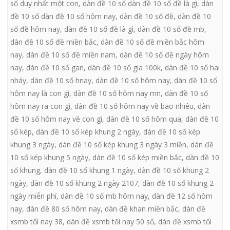
số duy nhất một con
,
dàn đề 10 số dàn đề 10 số đề là gì
,
dàn
đề 10 số dàn đề 10 số hôm nay
,
dàn đề 10 số đề
,
dàn đề 10
số đề hôm nay
,
dàn đề 10 số đề là gì
,
dàn đề 10 số đề mb
,
dàn đề 10 số đề miền bắc
,
dàn đề 10 số đề miền bắc hôm
nay
,
dàn đề 10 số đề miền nam
,
dàn đề 10 số đề ngày hôm
nay
,
dàn đề 10 số gan
,
dàn đề 10 số gia 100k
,
dàn đề 10 số hai
nháy
,
dàn đề 10 số hnay
,
dàn đề 10 số hôm nay
,
dàn đề 10 số
hôm nay là con gì
,
dàn đề 10 số hôm nay mn
,
dàn đề 10 số
hôm nay ra con gì
,
dàn đề 10 số hôm nay về bao nhiêu
,
dàn
đề 10 số hôm nay về con gì
,
dàn đề 10 số hôm qua
,
dàn đề 10
số kép
,
dàn đề 10 số kép khung 2 ngày
,
dàn đề 10 số kép
khung 3 ngày
,
dàn đề 10 số kép khung 3 ngày 3 miền
,
dàn đề
10 số kép khung 5 ngày
,
dàn đề 10 số kép miền bắc
,
dàn đề 10
số khung
,
dàn đề 10 số khung 1 ngày
,
dàn đề 10 số khung 2
ngày
,
dàn đề 10 số khung 2 ngày 2107
,
dàn đề 10 số khung 2
ngày miễn phí
,
dàn đề 10 số mb hôm nay
,
dàn đề 12 số hôm
nay
,
dàn đề 80 số hôm nay
,
dàn đề khan miền bắc
,
dàn đề
xsmb tối nay 38
,
dàn đề xsmb tối nay 50 số
,
dàn đề xsmb tối