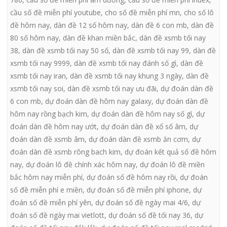
cầu số đề miễn phí youtube
,
cho số đề miễn phí mn
,
cho số lô
đề hôm nay
,
dàn đề 12 số hôm nay
,
dàn đề 6 con mb
,
dàn đề
80 số hôm nay
,
dàn đề khan miền bắc
,
dàn đề xsmb tối nay
38
,
dàn đề xsmb tối nay 50 số
,
dàn đề xsmb tối nay 99
,
dàn đề
xsmb tối nay 9999
,
dàn đề xsmb tối nay đánh số gì
,
dàn đề
xsmb tối nay iran
,
dàn đề xsmb tối nay khung 3 ngày
,
dàn đề
xsmb tối nay soi
,
dàn đề xsmb tối nay ưu đãi
,
dự đoán dàn đề
6 con mb
,
dự đoán dàn đề hôm nay galaxy
,
dự đoán dàn đề
hôm nay rồng bạch kim
,
dự đoán dàn đề hôm nay số gì
,
dự
đoán dàn đề hôm nay ướt
,
dự đoán dàn đề xổ số âm
,
dự
đoán dàn đề xsmb âm
,
dự đoán dàn đề xsmb ăn cơm
,
dự
đoán dàn đề xsmb rông bach kim
,
dự đoán kết quả số đề hôm
nay
,
dự đoán lô đề chính xác hôm nay
,
dự đoán lô đề miền
bắc hôm nay miễn phí
,
dự đoán số đề hôm nay rồi
,
dự đoán
số đề miễn phí e miền
,
dự đoán số đề miễn phí iphone
,
dự
đoán số đề miễn phí yên
,
dự đoán số đề ngày mai 4/6
,
dự
đoán số đề ngày mai vietlott
,
dự đoán số đề tối nay 36
,
dự