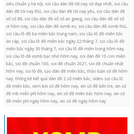
siêu chuẩn y hà nội
,
soi cầu dàn đề tối nay số đẹp nhất
,
soi cầu
dàn đề tối nay thủ
,
soi cầu dàn đề tối nay yêu
,
soi cầu dàn đề
xổ số 88
,
soi cầu dàn đề xổ số an giang
,
soi cầu dàn đề xổ số
ơi hôm nay
,
soi cầu dàn đề xsmb es
,
soi cầu dàn đề xsmb thủ
,
soi cầu lô đề ba miền bắc trung nam
,
soi cầu lô đề miền bắc
ăn cáp
,
soi cầu lô đề miền bắc ngày 22 tháng 7
,
soi cầu lô đề
miền bắc ngày 30 tháng 7
,
soi cầu lô đề miền trung hôm nay
,
soi cầu lô đề xsmb bạc nhớ hôm nay
,
soi dàn đề 10 con miền
bắc
,
soi đề chuẩn 100
,
soi đề chuẩn 2021
,
soi đề chuẩn nhất
hôm nay
,
soi lô đề
,
tạo dàn đề miền bắc
,
thảo luận số đề hôm
nay
,
thống kê kết quả dàn đề 2 số miền bắc
,
video soi cầu lô
đề miền bắc
,
xem bói số đề hôm nay
,
xin số đề bến tre
,
xin số
đề mb miễn phí hôm nay
,
xin số đề miền bắc hôm nay
,
xin số
đề miễn phí ngày hôm nay
,
xin số đề ngày hôm nay