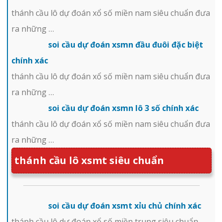
thánh cầu lô dự đoán xổ số miền nam siêu chuẩn đưa
ra những …
soi cầu dự đoán xsmn đầu đuôi đặc biệt
chính xác
thánh cầu lô dự đoán xổ số miền nam siêu chuẩn đưa
ra những …
soi cầu dự đoán xsmn lô 3 số chính xác
thánh cầu lô dự đoán xổ số miền nam siêu chuẩn đưa
ra những …
thánh cầu lô xsmt siêu chuẩn
soi cầu dự đoán xsmt xỉu chủ chính xác
thánh cầu lô dự đoán xổ số miền trung siêu chuẩn