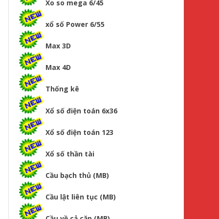
Xo so mega 6/45
xổ số Power 6/55
Max 3D
Max 4D
Thống kê
Xổ số điện toán 6x36
Xổ số điện toán 123
Xổ số thần tài
Cầu bạch thủ (MB)
Cầu lật liên tục (MB)
Cầu về cả cặp (MB)