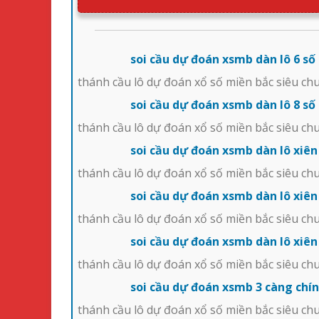
soi cầu dự đoán xsmb dàn lô 6 số
thánh cầu lô dự đoán xổ số miền bắc siêu c
soi cầu dự đoán xsmb dàn lô 8 số
thánh cầu lô dự đoán xổ số miền bắc siêu c
soi cầu dự đoán xsmb dàn lô xiên
thánh cầu lô dự đoán xổ số miền bắc siêu c
soi cầu dự đoán xsmb dàn lô xiên
thánh cầu lô dự đoán xổ số miền bắc siêu c
soi cầu dự đoán xsmb dàn lô xiên
thánh cầu lô dự đoán xổ số miền bắc siêu c
soi cầu dự đoán xsmb 3 càng chín
thánh cầu lô dự đoán xổ số miền bắc siêu c