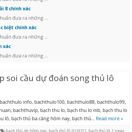
i 8 chính xác
 chuẩn đưa ra những …
c biệt chính xác
 chuẩn đưa ra những …
h xác
 chuẩn đưa ra những …
p soi cầu dự đoán song thủ lô
bachthulo info, bachthulo100, bachthulo88, bachthulo99,
uan, bachthuvip, bạch thu lo, bạch thu lo mb, bạch thu lo
hu lô, bạch thủ ba càng hôm nay, bạch thủ…
Read more »
bạch thủ de hôm nay
,
bạch thủ lô 01/07/2
,
bạch thủ lô 2 ngay
,