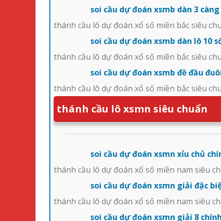
soi cầu dự đoán xsmb dàn 3 càng 
thánh cầu lô dự đoán xổ số miền bắc siêu c
soi cầu dự đoán xsmb dàn lô 10 s
thánh cầu lô dự đoán xổ số miền bắc siêu c
soi cầu dự đoán xsmb đề đầu đuôi
thánh cầu lô dự đoán xổ số miền bắc siêu c
thánh cầu lô xsmn siêu chuẩn
soi cầu dự đoán xsmn xỉu chủ chí
thánh cầu lô dự đoán xổ số miền nam siêu c
soi cầu dự đoán xsmn giải đặc biệ
thánh cầu lô dự đoán xổ số miền nam siêu c
soi cầu dự đoán xsmn giải 8 chín