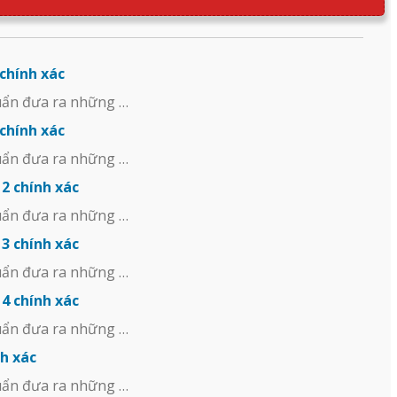
 chính xác
huẩn đưa ra những …
 chính xác
huẩn đưa ra những …
 2 chính xác
huẩn đưa ra những …
 3 chính xác
huẩn đưa ra những …
 4 chính xác
huẩn đưa ra những …
h xác
huẩn đưa ra những …