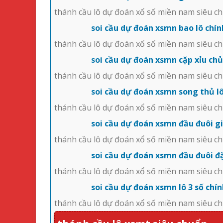
thánh cầu lô dự đoán xổ số miền nam siêu c
soi cầu dự đoán xsmn bao lô chín
thánh cầu lô dự đoán xổ số miền nam siêu c
soi cầu dự đoán xsmn cặp xỉu chủ
thánh cầu lô dự đoán xổ số miền nam siêu c
soi cầu dự đoán xsmn song thủ lô
thánh cầu lô dự đoán xổ số miền nam siêu c
soi cầu dự đoán xsmn đầu đuôi gi
thánh cầu lô dự đoán xổ số miền nam siêu c
soi cầu dự đoán xsmn đầu đuôi đặ
thánh cầu lô dự đoán xổ số miền nam siêu c
soi cầu dự đoán xsmn lô 3 số chín
thánh cầu lô dự đoán xổ số miền nam siêu c