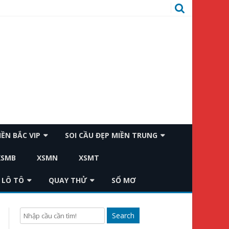
IỀN BẮC VIP
SOI CẦU ĐẸP MIỀN TRUNG
 DỰ ĐOÁN
XSMB
XSMN
CAO CẤP SOI CẦU DỰ ĐOÁN
XSMT
BAO LÔ MT
 LÔ TÔ
QUAY THỬ
SỔ MƠ
 DỰ ĐOÁN
CAO CẤP SOI CẦU DỰ ĐOÁN
NG LOTO MB
QUAY THỬ XSMB
CẶP XÍU CHỦ MT
Search
 DỰ ĐOÁN LÔ
NG LOTO MT
QUAY THỬ XSMN
CAO CẤP SOI CẦU DỰ ĐOÁN