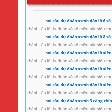
soi cầu dự đoán xsmb dàn lô 6 số
thánh cầu lô dự đoán xổ số miền bắc siêu c
soi cầu dự đoán xsmb dàn lô 8 số
thánh cầu lô dự đoán xổ số miền bắc siêu c
soi cầu dự đoán xsmb dàn lô xiên
thánh cầu lô dự đoán xổ số miền bắc siêu c
soi cầu dự đoán xsmb dàn lô xiên
thánh cầu lô dự đoán xổ số miền bắc siêu c
soi cầu dự đoán xsmb dàn lô xiên
thánh cầu lô dự đoán xổ số miền bắc siêu c
soi cầu dự đoán xsmb 3 càng chín
thánh cầu lô dự đoán xổ số miền bắc siêu c