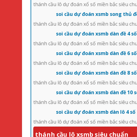
thánh cầu lô dự đoán xổ số miền bắc siêu c
soi cầu dự đoán xsmb song thủ đ
thánh cầu lô dự đoán xổ số miền bắc siêu c
soi cầu dự đoán xsmb dàn đề 4 số
thánh cầu lô dự đoán xổ số miền bắc siêu c
soi cầu dự đoán xsmb dàn đề 6 số
thánh cầu lô dự đoán xổ số miền bắc siêu c
soi cầu dự đoán xsmb dàn đề 8 số
thánh cầu lô dự đoán xổ số miền bắc siêu c
soi cầu dự đoán xsmb dàn đề 10 s
thánh cầu lô dự đoán xổ số miền bắc siêu c
soi cầu dự đoán xsmb dàn lô 4 số
thánh cầu lô dự đoán xổ số miền bắc siêu c
thánh cầu lô xsmb siêu chuẩn