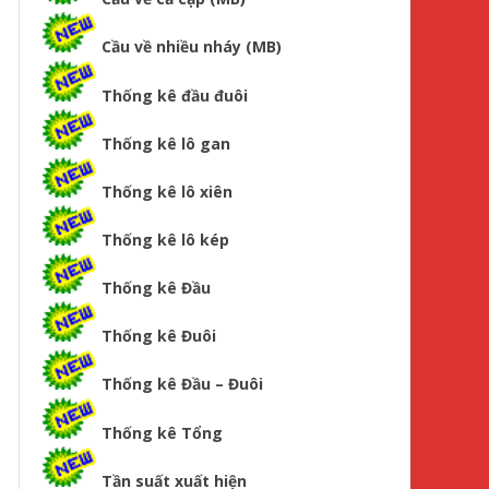
Cầu về nhiều nháy (MB)
Thống kê đầu đuôi
Thống kê lô gan
Thống kê lô xiên
Thống kê lô kép
Thống kê Đầu
Thống kê Đuôi
Thống kê Đầu – Đuôi
Thống kê Tổng
Tần suất xuất hiện