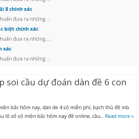
i 8 chính xác
 chuẩn đưa ra những …
c biệt chính xác
 chuẩn đưa ra những …
h xác
 chuẩn đưa ra những …
p soi cầu dự đoán dàn đề 6 con
miền bắc hôm nay, dàn de 4 số miễn phí, bạch thủ đề mb
ầu lô xổ số miền bắc hôm nay đề online, cầu…
Read more »