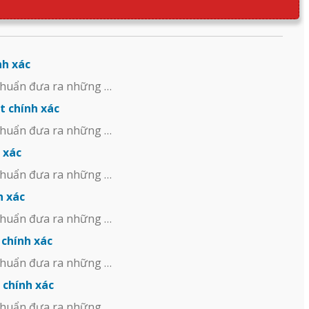
nh xác
 chuẩn đưa ra những …
t chính xác
 chuẩn đưa ra những …
 xác
 chuẩn đưa ra những …
h xác
 chuẩn đưa ra những …
 chính xác
 chuẩn đưa ra những …
 chính xác
 chuẩn đưa ra những …