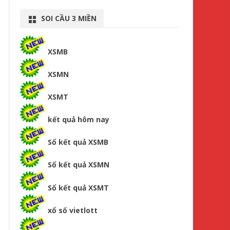
ĐẶC BIỆT MT
NG LOTO MN
QUAY THỬ XSMT
SOI CẦU 3 MIỀN
 DỰ ĐOÁN LÔ
CAO CẤP SOI CẦU DỰ ĐOÁN
QUAY THỬ VIETLOTT
GIẢI TÁM MT
XSMB
 DỰ ĐOÁN LÔ
CAO CẤP SOI CẦU DỰ ĐOÁN LÔ
3 SỐ MT
XSMN
 DỰ ĐOÁN
CAO CẤP SOI CẦU DỰ ĐOÁN SỚ
XSMT
ĐẦU ĐUÔI GIẢI 8 MT
kết quả hôm nay
 DỰ ĐOÁN
SOI CẦU DỰ ĐOÁN SỚ ĐẦU
 MB
ĐUÔI GIẢI ĐẶC BIỆT MT VÍP
Sổ kết quả XSMB
 DỰ ĐOÁN
CAO CẤP SOI CẦU DỰ ĐOÁN
Sổ kết quả XSMN
SONG THỦ LÔ MT
Sổ kết quả XSMT
CAO CẤP SOI CẦU DỰ ĐOÁN XÍU
CHỦ MT
xổ số vietlott