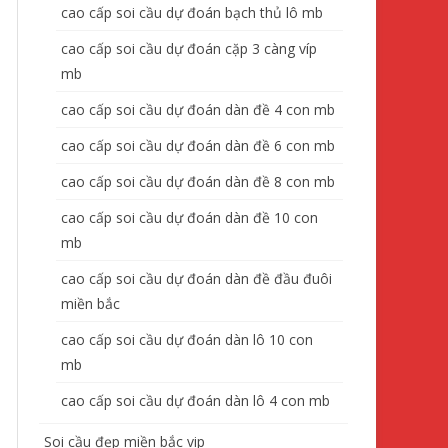
cao cấp soi cầu dự đoán bạch thủ lô mb
cao cấp soi cầu dự đoán cặp 3 càng víp
mb
cao cấp soi cầu dự đoán dàn đề 4 con mb
cao cấp soi cầu dự đoán dàn đề 6 con mb
cao cấp soi cầu dự đoán dàn đề 8 con mb
cao cấp soi cầu dự đoán dàn đề 10 con
mb
cao cấp soi cầu dự đoán dàn đề đầu đuôi
miền bắc
cao cấp soi cầu dự đoán dàn lô 10 con
mb
cao cấp soi cầu dự đoán dàn lô 4 con mb
Soi cầu đẹp miền bắc vip