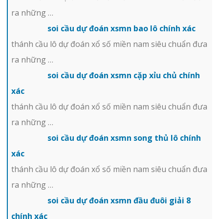
ra những …
soi cầu dự đoán xsmn bao lô chính xác
thánh cầu lô dự đoán xổ số miền nam siêu chuẩn đưa
ra những …
soi cầu dự đoán xsmn cặp xỉu chủ chính
xác
thánh cầu lô dự đoán xổ số miền nam siêu chuẩn đưa
ra những …
soi cầu dự đoán xsmn song thủ lô chính
xác
thánh cầu lô dự đoán xổ số miền nam siêu chuẩn đưa
ra những …
soi cầu dự đoán xsmn đầu đuôi giải 8
chính xác