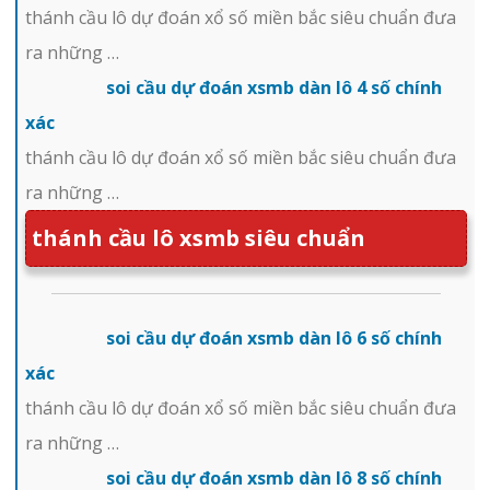
thánh cầu lô dự đoán xổ số miền bắc siêu chuẩn đưa
ra những …
soi cầu dự đoán xsmb dàn lô 4 số chính
xác
thánh cầu lô dự đoán xổ số miền bắc siêu chuẩn đưa
ra những …
thánh cầu lô xsmb siêu chuẩn
soi cầu dự đoán xsmb dàn lô 6 số chính
xác
thánh cầu lô dự đoán xổ số miền bắc siêu chuẩn đưa
ra những …
soi cầu dự đoán xsmb dàn lô 8 số chính