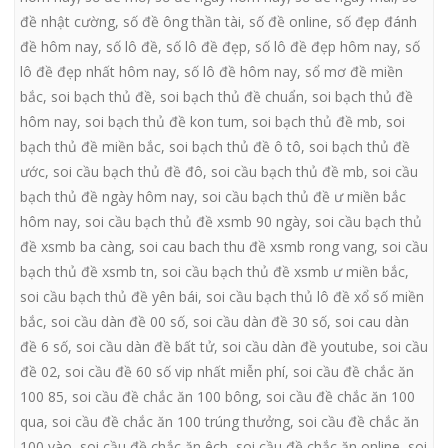
đề nhật cường
,
số đề ông thần tài
,
số đề online
,
số đẹp đánh
đề hôm nay
,
số lô đề
,
số lô đề đẹp
,
số lô đề đẹp hôm nay
,
số
lô đề đẹp nhất hôm nay
,
số lô đề hôm nay
,
sổ mơ đề miền
bắc
,
soi bạch thủ đề
,
soi bạch thủ đề chuẩn
,
soi bạch thủ đề
hôm nay
,
soi bạch thủ đề kon tum
,
soi bạch thủ đề mb
,
soi
bạch thủ đề miền bắc
,
soi bạch thủ đề ô tô
,
soi bạch thủ đề
ước
,
soi cầu bạch thủ đề đô
,
soi cầu bạch thủ đề mb
,
soi cầu
bạch thủ đề ngày hôm nay
,
soi cầu bạch thủ đề ư miền bắc
hôm nay
,
soi cầu bạch thủ đề xsmb 90 ngày
,
soi cầu bạch thủ
đề xsmb ba càng
,
soi cau bach thu đề xsmb rong vang
,
soi cầu
bạch thủ đề xsmb tn
,
soi cầu bạch thủ đề xsmb ư miền bắc
,
soi cầu bạch thủ đề yên bái
,
soi cầu bạch thủ lô đề xổ số miền
bắc
,
soi cầu dàn đề 00 số
,
soi cầu dàn đề 30 số
,
soi cau dàn
đề 6 số
,
soi cầu dàn đề bất tử
,
soi cầu dàn đề youtube
,
soi cầu
đề 02
,
soi cầu đề 60 số vip nhất miễn phí
,
soi cầu đề chắc ăn
100 85
,
soi cầu đề chắc ăn 100 bông
,
soi cầu đề chắc ăn 100
qua
,
soi cầu đề chắc ăn 100 trúng thưởng
,
soi cầu đề chắc ăn
100 vào
,
soi cầu đề chắc ăn êch
,
soi cầu đề chắc ăn online
,
soi