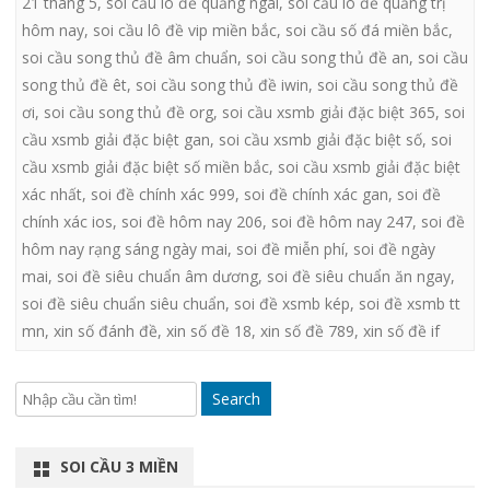
21 tháng 5
,
soi cầu lô đề quảng ngãi
,
soi cầu lô đề quảng trị
hôm nay
,
soi cầu lô đề vip miền bắc
,
soi cầu số đá miền bắc
,
soi cầu song thủ đề âm chuẩn
,
soi cầu song thủ đề an
,
soi cầu
song thủ đề êt
,
soi cầu song thủ đề iwin
,
soi cầu song thủ đề
ơi
,
soi cầu song thủ đề org
,
soi cầu xsmb giải đặc biệt 365
,
soi
cầu xsmb giải đặc biệt gan
,
soi cầu xsmb giải đặc biệt số
,
soi
cầu xsmb giải đặc biệt số miền bắc
,
soi cầu xsmb giải đặc biệt
xác nhất
,
soi đề chính xác 999
,
soi đề chính xác gan
,
soi đề
chính xác ios
,
soi đề hôm nay 206
,
soi đề hôm nay 247
,
soi đề
hôm nay rạng sáng ngày mai
,
soi đề miễn phí
,
soi đề ngày
mai
,
soi đề siêu chuẩn âm dương
,
soi đề siêu chuẩn ăn ngay
,
soi đề siêu chuẩn siêu chuẩn
,
soi đề xsmb kép
,
soi đề xsmb tt
mn
,
xin số đánh đề
,
xin số đề 18
,
xin số đề 789
,
xin số đề if
Search
SOI CẦU 3 MIỀN