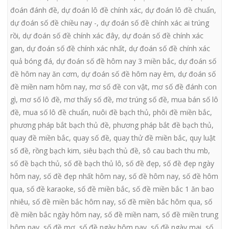
đoán đánh đề
,
dự đoán lô đề chính xác
,
dự đoán lô đề chuẩn
,
dự đoán số đề chiều nay -
,
dự đoán số đề chính xác ai trúng
rồi
,
dự đoán số đề chính xác đây
,
dự đoán số đề chính xác
gan
,
dự đoán số đề chính xác nhất
,
dự đoán số đề chính xác
quả bóng đá
,
dự đoán số đề hôm nay 3 miền bắc
,
dự đoán số
đề hôm nay ăn cơm
,
dự đoán số đề hôm nay êm
,
dự đoán số
đề miền nam hôm nay
,
mơ số đề con vật
,
mơ số đề đánh con
gì
,
mơ số lô đề
,
mơ thấy số đề
,
mơ trúng số đề
,
mua bán số lô
đề
,
mua số lô đề chuẩn
,
nuôi đề bạch thủ
,
phôi đề miền bắc
,
phương pháp bắt bạch thủ đề
,
phương pháp bắt đề bạch thủ
,
quay đề miền bắc
,
quay số đề
,
quay thử đề miền bắc
,
quy luật
số đề
,
rồng bạch kim
,
siêu bạch thủ đề
,
sô cau bach thu mb
,
số đề bạch thủ
,
số đề bạch thủ lô
,
số đề đẹp
,
số đề đẹp ngày
hôm nay
,
số đề đẹp nhất hôm nay
,
số đề hôm nay
,
số đề hôm
qua
,
số đề karaoke
,
số đề miền bắc
,
số đề miền bắc 1 ăn bao
nhiêu
,
số đề miền bắc hôm nay
,
số đề miền bắc hôm qua
,
số
đề miền bắc ngày hôm nay
,
số đề miền nam
,
số đề miền trung
hôm nay
,
số đề mơ
,
số đề ngày hôm nay
,
số đề ngày mai
,
số