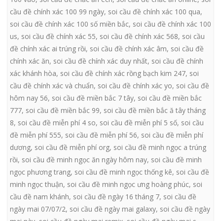
cầu đề chính xác 100 99 ngày
,
soi cầu đề chính xác 100 qua
,
soi cầu đề chính xác 100 số miền bắc
,
soi cầu đề chính xác 100
us
,
soi cầu đề chính xác 55
,
soi cầu đề chính xác 568
,
soi cầu
đề chính xác ai trúng rồi
,
soi cầu đề chính xác âm
,
soi cầu đề
chính xác ăn
,
soi cầu đề chính xác duy nhất
,
soi cầu đề chính
xác khánh hòa
,
soi cầu đề chính xác rồng bạch kim 247
,
soi
cầu đề chính xác và chuẩn
,
soi cầu đề chính xác yo
,
soi cầu đề
hôm nay 56
,
soi cầu đề miền bắc 7 tây
,
soi cầu đề miền bắc
777
,
soi cầu đề miền bắc 99
,
soi cầu đề miền bắc ă tây tháng
8
,
soi cầu đề miễn phí 4 so
,
soi cầu đề miễn phí 5 số
,
soi cầu
đề miễn phí 555
,
soi cầu đề miễn phí 56
,
soi cầu đề miễn phí
dương
,
soi cầu đề miễn phí org
,
soi cầu đề minh ngọc a trúng
rồi
,
soi cầu đề minh ngọc ăn ngày hôm nay
,
soi cầu đề minh
ngọc phương trang
,
soi cầu đề minh ngọc thống kê
,
soi cầu đề
minh ngọc thuận
,
soi cầu đề minh ngọc ưng hoàng phúc
,
soi
cầu đề nam khánh
,
soi cầu đề ngày 16 tháng 7
,
soi cầu đề
ngày mai 07/07/2
,
soi cầu đề ngày mai galaxy
,
soi cầu đề ngày