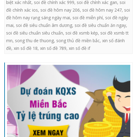
biệt xác nhất
,
soi đề chính xác 999
,
soi đề chính xác gan
,
soi
đề chính xác ios
,
soi đề hôm nay 206
,
soi đề hôm nay 247
,
soi
đề hôm nay rạng sáng ngày mai
,
soi đề miễn phí
,
soi đề ngày
mai
,
soi đề siêu chuẩn âm dương
,
soi đề siêu chuẩn ăn ngay
,
soi đề siêu chuẩn siêu chuẩn
,
soi đề xsmb kép
,
soi đề xsmb tt
mn
,
song thu de thuong
,
song thủ đề miền bắc
,
xin số đánh
đề
,
xin số đề 18
,
xin số đề 789
,
xin số đề if