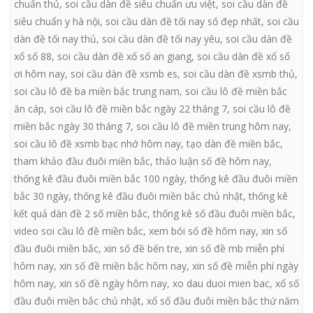
chuẩn thủ
,
soi cầu dàn đề siêu chuẩn ưu việt
,
soi cầu dàn đề
siêu chuẩn y hà nội
,
soi cầu dàn đề tối nay số đẹp nhất
,
soi cầu
dàn đề tối nay thủ
,
soi cầu dàn đề tối nay yêu
,
soi cầu dàn đề
xổ số 88
,
soi cầu dàn đề xổ số an giang
,
soi cầu dàn đề xổ số
ơi hôm nay
,
soi cầu dàn đề xsmb es
,
soi cầu dàn đề xsmb thủ
,
soi cầu lô đề ba miền bắc trung nam
,
soi cầu lô đề miền bắc
ăn cáp
,
soi cầu lô đề miền bắc ngày 22 tháng 7
,
soi cầu lô đề
miền bắc ngày 30 tháng 7
,
soi cầu lô đề miền trung hôm nay
,
soi cầu lô đề xsmb bạc nhớ hôm nay
,
tạo dàn đề miền bắc
,
tham khảo đầu đuôi miền bắc
,
thảo luận số đề hôm nay
,
thống kê đầu đuôi miền bắc 100 ngày
,
thống kê đầu đuôi miền
bắc 30 ngày
,
thống kê đầu đuôi miền bắc chủ nhật
,
thống kê
kết quả dàn đề 2 số miền bắc
,
thống kê số đầu đuôi miền bắc
,
video soi cầu lô đề miền bắc
,
xem bói số đề hôm nay
,
xin số
đầu đuôi miền bắc
,
xin số đề bến tre
,
xin số đề mb miễn phí
hôm nay
,
xin số đề miền bắc hôm nay
,
xin số đề miễn phí ngày
hôm nay
,
xin số đề ngày hôm nay
,
xo dau duoi mien bac
,
xổ số
đầu đuôi miền bắc chủ nhật
,
xổ số đầu đuôi miền bắc thứ năm