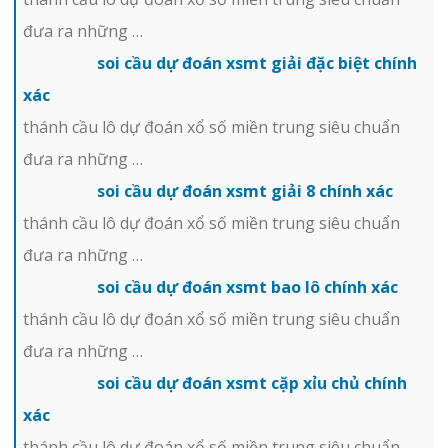
đưa ra những …
soi cầu dự đoán xsmt giải đặc biệt chính
xác
thánh cầu lô dự đoán xổ số miền trung siêu chuẩn
đưa ra những …
soi cầu dự đoán xsmt giải 8 chính xác
thánh cầu lô dự đoán xổ số miền trung siêu chuẩn
đưa ra những …
soi cầu dự đoán xsmt bao lô chính xác
thánh cầu lô dự đoán xổ số miền trung siêu chuẩn
đưa ra những …
soi cầu dự đoán xsmt cặp xỉu chủ chính
xác
thánh cầu lô dự đoán xổ số miền trung siêu chuẩn