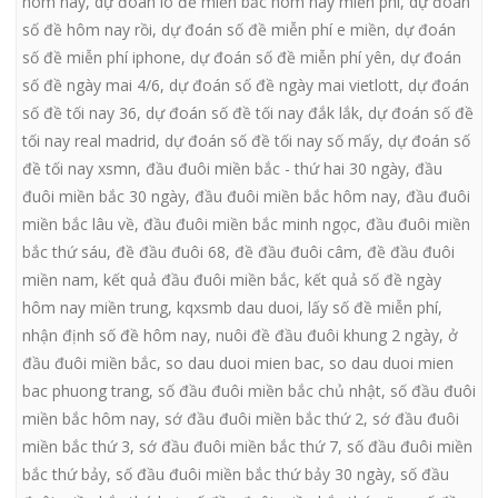
hôm nay
,
dự đoán lô đề miền bắc hôm nay miễn phí
,
dự đoán
số đề hôm nay rồi
,
dự đoán số đề miễn phí e miền
,
dự đoán
số đề miễn phí iphone
,
dự đoán số đề miễn phí yên
,
dự đoán
số đề ngày mai 4/6
,
dự đoán số đề ngày mai vietlott
,
dự đoán
số đề tối nay 36
,
dự đoán số đề tối nay đắk lắk
,
dự đoán số đề
tối nay real madrid
,
dự đoán số đề tối nay số mấy
,
dự đoán số
đề tối nay xsmn
,
đầu đuôi miền bắc - thứ hai 30 ngày
,
đầu
đuôi miền bắc 30 ngày
,
đầu đuôi miền bắc hôm nay
,
đầu đuôi
miền bắc lâu về
,
đầu đuôi miền bắc minh ngọc
,
đầu đuôi miền
bắc thứ sáu
,
đề đầu đuôi 68
,
đề đầu đuôi câm
,
đề đầu đuôi
miền nam
,
kết quả đầu đuôi miền bắc
,
kết quả số đề ngày
hôm nay miền trung
,
kqxsmb dau duoi
,
lấy số đề miễn phí
,
nhận định số đề hôm nay
,
nuôi đề đầu đuôi khung 2 ngày
,
ở
đầu đuôi miền bắc
,
so dau duoi mien bac
,
so dau duoi mien
bac phuong trang
,
số đầu đuôi miền bắc chủ nhật
,
số đầu đuôi
miền bắc hôm nay
,
sớ đầu đuôi miền bắc thứ 2
,
sớ đầu đuôi
miền bắc thứ 3
,
sớ đầu đuôi miền bắc thứ 7
,
số đầu đuôi miền
bắc thứ bảy
,
số đầu đuôi miền bắc thứ bảy 30 ngày
,
số đầu