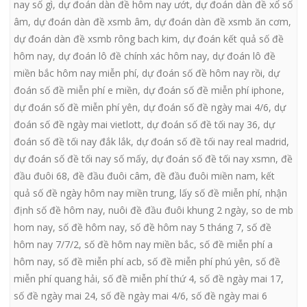
nay số gì
,
dự đoán dàn đề hôm nay ướt
,
dự đoán dàn đề xổ số
âm
,
dự đoán dàn đề xsmb âm
,
dự đoán dàn đề xsmb ăn cơm
,
dự đoán dàn đề xsmb rông bach kim
,
dự đoán kết quả số đề
hôm nay
,
dự đoán lô đề chính xác hôm nay
,
dự đoán lô đề
miền bắc hôm nay miễn phí
,
dự đoán số đề hôm nay rồi
,
dự
đoán số đề miễn phí e miền
,
dự đoán số đề miễn phí iphone
,
dự đoán số đề miễn phí yên
,
dự đoán số đề ngày mai 4/6
,
dự
đoán số đề ngày mai vietlott
,
dự đoán số đề tối nay 36
,
dự
đoán số đề tối nay đắk lắk
,
dự đoán số đề tối nay real madrid
,
dự đoán số đề tối nay số mấy
,
dự đoán số đề tối nay xsmn
,
đề
đầu đuôi 68
,
đề đầu đuôi câm
,
đề đầu đuôi miền nam
,
kết
quả số đề ngày hôm nay miền trung
,
lấy số đề miễn phí
,
nhận
định số đề hôm nay
,
nuôi đề đầu đuôi khung 2 ngày
,
so de mb
hom nay
,
số đề hôm nay
,
số đề hôm nay 5 tháng 7
,
số đề
hôm nay 7/7/2
,
số đề hôm nay miền bắc
,
số đề miễn phí a
hôm nay
,
số đề miễn phí acb
,
số đề miễn phí phú yên
,
số đề
miễn phí quang hải
,
số đề miễn phí thứ 4
,
số đề ngày mai 17
,
số đề ngày mai 24
,
số đề ngày mai 4/6
,
số đề ngày mai 6