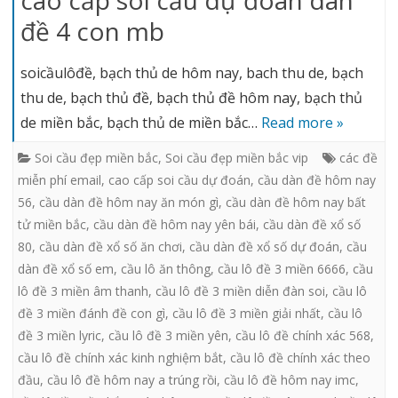
cao cấp soi cầu dự đoán dàn
đề 4 con mb
soicầulôđề, bạch thủ de hôm nay, bach thu de, bạch
thu de, bạch thủ đề, bạch thủ đề hôm nay, bạch thủ
de miền bắc, bạch thủ de miền bắc…
Read more »
Soi cầu đẹp miền bắc
,
Soi cầu đẹp miền bắc vip
các đề
miễn phí email
,
cao cấp soi cầu dự đoán
,
cầu dàn đề hôm nay
56
,
cầu dàn đề hôm nay ăn món gì
,
cầu dàn đề hôm nay bất
tử miền bắc
,
cầu dàn đề hôm nay yên bái
,
cầu dàn đề xổ số
80
,
cầu dàn đề xổ số ăn chơi
,
cầu dàn đề xổ số dự đoán
,
cầu
dàn đề xổ số em
,
cầu lô ăn thông
,
cầu lô đề 3 miền 6666
,
cầu
lô đề 3 miền âm thanh
,
cầu lô đề 3 miền diễn đàn soi
,
cầu lô
đề 3 miền đánh đề con gì
,
cầu lô đề 3 miền giải nhất
,
cầu lô
đề 3 miền lyric
,
cầu lô đề 3 miền yên
,
cầu lô đề chính xác 568
,
cầu lô đề chính xác kinh nghiệm bắt
,
cầu lô đề chính xác theo
đầu
,
cầu lô đề hôm nay a trúng rồi
,
cầu lô đề hôm nay imc
,