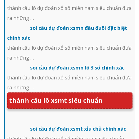
thánh cầu lô dự đoán xổ số miền nam siêu chuẩn đưa
ra những …
soi cầu dự đoán xsmn đầu đuôi đặc biệt
chính xác
thánh cầu lô dự đoán xổ số miền nam siêu chuẩn đưa
ra những …
soi cầu dự đoán xsmn lô 3 số chính xác
thánh cầu lô dự đoán xổ số miền nam siêu chuẩn đưa
ra những …
thánh cầu lô xsmt siêu chuẩn
soi cầu dự đoán xsmt xỉu chủ chính xác
thánh cầu lô dự đoán xổ số miền trung siêu chuẩn