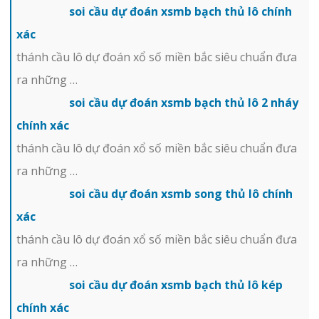
soi cầu dự đoán xsmb bạch thủ lô chính
xác
thánh cầu lô dự đoán xổ số miền bắc siêu chuẩn đưa
ra những …
soi cầu dự đoán xsmb bạch thủ lô 2 nháy
chính xác
thánh cầu lô dự đoán xổ số miền bắc siêu chuẩn đưa
ra những …
soi cầu dự đoán xsmb song thủ lô chính
xác
thánh cầu lô dự đoán xổ số miền bắc siêu chuẩn đưa
ra những …
soi cầu dự đoán xsmb bạch thủ lô kép
chính xác