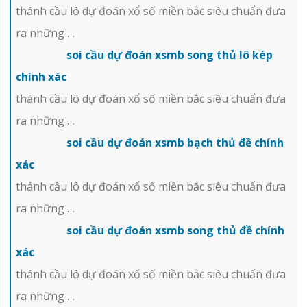
thánh cầu lô dự đoán xổ số miền bắc siêu chuẩn đưa
ra những …
soi cầu dự đoán xsmb song thủ lô kép
chính xác
thánh cầu lô dự đoán xổ số miền bắc siêu chuẩn đưa
ra những …
soi cầu dự đoán xsmb bạch thủ đề chính
xác
thánh cầu lô dự đoán xổ số miền bắc siêu chuẩn đưa
ra những …
soi cầu dự đoán xsmb song thủ đề chính
xác
thánh cầu lô dự đoán xổ số miền bắc siêu chuẩn đưa
ra những …