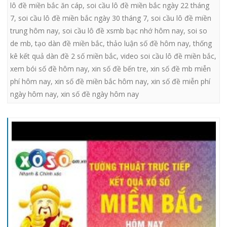
lô đề miền bắc ăn cáp
,
soi cầu lô đề miền bắc ngày 22 tháng
7
,
soi cầu lô đề miền bắc ngày 30 tháng 7
,
soi cầu lô đề miền
trung hôm nay
,
soi cầu lô đề xsmb bạc nhớ hôm nay
,
soi so
de mb
,
tạo dàn đề miền bắc
,
thảo luận số đề hôm nay
,
thống
kê kết quả dàn đề 2 số miền bắc
,
video soi cầu lô đề miền bắc
,
xem bói số đề hôm nay
,
xin số đề bến tre
,
xin số đề mb miễn
phí hôm nay
,
xin số đề miền bắc hôm nay
,
xin số đề miễn phí
ngày hôm nay
,
xin số đề ngày hôm nay