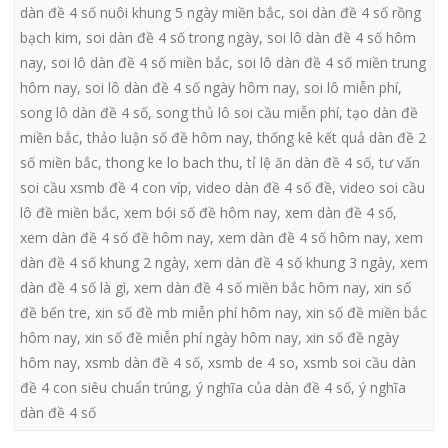
dàn đề 4 số nuôi khung 5 ngày miền bắc
,
soi dàn đề 4 số rồng
bạch kim
,
soi dàn đề 4 số trong ngày
,
soi lô dàn đề 4 số hôm
nay
,
soi lô dàn đề 4 số miền bắc
,
soi lô dàn đề 4 số miền trung
hôm nay
,
soi lô dàn đề 4 số ngày hôm nay
,
soi lô miễn phí
,
song lô dàn đề 4 số
,
song thủ lô soi cầu miễn phí
,
tạo dàn đề
miền bắc
,
thảo luận số đề hôm nay
,
thống kê kết quả dàn đề 2
số miền bắc
,
thong ke lo bach thu
,
tỉ lệ ăn dàn đề 4 số
,
tư vấn
soi cầu xsmb đề 4 con víp
,
video dàn đề 4 số đề
,
video soi cầu
lô đề miền bắc
,
xem bói số đề hôm nay
,
xem dàn đề 4 số
,
xem dàn đề 4 số đề hôm nay
,
xem dàn đề 4 số hôm nay
,
xem
dàn đề 4 số khung 2 ngày
,
xem dàn đề 4 số khung 3 ngày
,
xem
dàn đề 4 số là gì
,
xem dàn đề 4 số miền bắc hôm nay
,
xin số
đề bến tre
,
xin số đề mb miễn phí hôm nay
,
xin số đề miền bắc
hôm nay
,
xin số đề miễn phí ngày hôm nay
,
xin số đề ngày
hôm nay
,
xsmb dàn đề 4 số
,
xsmb de 4 so
,
xsmb soi cầu dàn
đề 4 con siêu chuẩn trúng
,
ý nghĩa của dàn đề 4 số
,
ý nghĩa
dàn đề 4 số