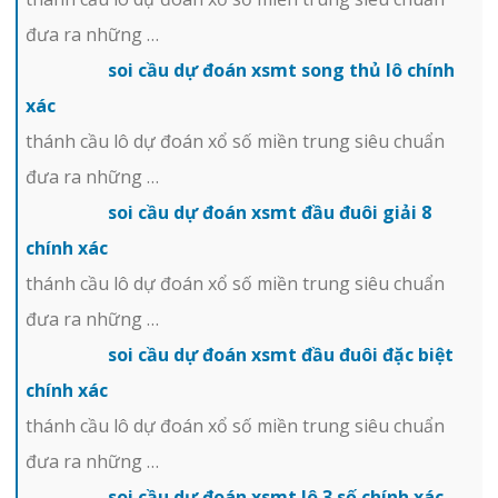
đưa ra những …
soi cầu dự đoán xsmt song thủ lô chính
xác
thánh cầu lô dự đoán xổ số miền trung siêu chuẩn
đưa ra những …
soi cầu dự đoán xsmt đầu đuôi giải 8
chính xác
thánh cầu lô dự đoán xổ số miền trung siêu chuẩn
đưa ra những …
soi cầu dự đoán xsmt đầu đuôi đặc biệt
chính xác
thánh cầu lô dự đoán xổ số miền trung siêu chuẩn
đưa ra những …
soi cầu dự đoán xsmt lô 3 số chính xác