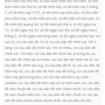
đuôi miền bắc thứ hai
,
số đầu đuôi miền bắc thứ năm
,
số đầu
đuôi miền bắc thứ tư
,
số đề hôm nay
,
số đề hôm nay 5 tháng
7
,
số đề hôm nay 7/7/2
,
số đề hôm nay miền bắc
,
số đề miễn
phí a hôm nay
,
số đề miễn phí acb
,
số đề miễn phí phú yên
,
số
đề miễn phí quang hải
,
số đề miễn phí thứ 4
,
số đề ngày mai
17
,
số đề ngày mai 24
,
số đề ngày mai 4/6
,
số đề ngày mai 6
tháng 7
,
số đề ngày mai hàng tuần
,
số đề ngày mai thứ hai
,
soi
cau 5s
,
soi cầu dàn đề 10 số
,
soi cầu dàn đề chính xác 100 3
càng
,
soi cầu dàn đề chính xác 100 ăn nhiều
,
soi cầu dàn đề
chính xác 100 indo
,
soi cầu dàn đề chính xác ai trúng rồi
,
soi
cầu dàn đề chính xác ba miền
,
soi cầu dàn đề chính xác lô
,
soi
cầu dàn đề chính xác org
,
soi cầu dàn đề êc số
,
soi cầu dàn đề
hôm nay 60
,
soi cầu dàn đề hôm nay dễ trúng
,
soi cầu dàn đề
hôm nay giờ hoàng đạo
,
soi cầu dàn đề hôm nay o bắc
carolina
,
soi cầu dàn đề hôm nay xổ số miền nam
,
soi cầu dàn
đề siêu chuẩn 88
,
soi cầu dàn đề siêu chuẩn excel
,
soi cầu dàn
đề siêu chuẩn miền bắc
,
soi cầu dàn đề siêu chuẩn ơi
,
soi cầu
dàn đề siêu chuẩn online chuẩn nhất
,
soi cầu dàn đề siêu