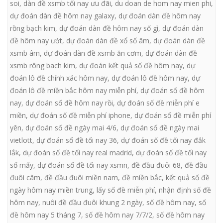
soi
,
dàn đề xsmb tối nay ưu đãi
,
du doan de hom nay mien phi
,
dự đoán dàn đề hôm nay galaxy
,
dự đoán dàn đề hôm nay
rồng bạch kim
,
dự đoán dàn đề hôm nay số gì
,
dự đoán dàn
đề hôm nay ướt
,
dự đoán dàn đề xổ số âm
,
dự đoán dàn đề
xsmb âm
,
dự đoán dàn đề xsmb ăn cơm
,
dự đoán dàn đề
xsmb rông bach kim
,
dự đoán kết quả số đề hôm nay
,
dự
đoán lô đề chính xác hôm nay
,
dự đoán lô đề hôm nay
,
dự
đoán lô đề miền bắc hôm nay miễn phí
,
dự đoán số đề hôm
nay
,
dự đoán số đề hôm nay rồi
,
dự đoán số đề miễn phí e
miền
,
dự đoán số đề miễn phí iphone
,
dự đoán số đề miễn phí
yên
,
dự đoán số đề ngày mai 4/6
,
dự đoán số đề ngày mai
vietlott
,
dự đoán số đề tối nay 36
,
dự đoán số đề tối nay đắk
lắk
,
dự đoán số đề tối nay real madrid
,
dự đoán số đề tối nay
số mấy
,
dự đoán số đề tối nay xsmn
,
đề đầu đuôi 68
,
đề đầu
đuôi câm
,
đề đầu đuôi miền nam
,
đề miền bắc
,
kết quả số đề
ngày hôm nay miền trung
,
lấy số đề miễn phí
,
nhận định số đề
hôm nay
,
nuôi đề đầu đuôi khung 2 ngày
,
số đề hôm nay
,
số
đề hôm nay 5 tháng 7
,
số đề hôm nay 7/7/2
,
số đề hôm nay