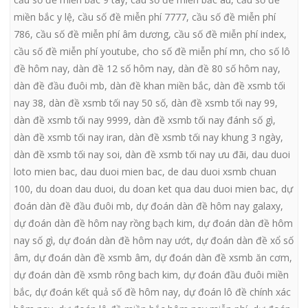
miền bắc y lệ
,
cầu số đề miễn phí 7777
,
cầu số đề miễn phí
786
,
cầu số đề miễn phí âm dương
,
cầu số đề miễn phí index
,
cầu số đề miễn phí youtube
,
cho số đề miễn phí mn
,
cho số lô
đề hôm nay
,
dàn đề 12 số hôm nay
,
dàn đề 80 số hôm nay
,
dàn đề đầu đuôi mb
,
dàn đề khan miền bắc
,
dàn đề xsmb tối
nay 38
,
dàn đề xsmb tối nay 50 số
,
dàn đề xsmb tối nay 99
,
dàn đề xsmb tối nay 9999
,
dàn đề xsmb tối nay đánh số gì
,
dàn đề xsmb tối nay iran
,
dàn đề xsmb tối nay khung 3 ngày
,
dàn đề xsmb tối nay soi
,
dàn đề xsmb tối nay ưu đãi
,
dau duoi
loto mien bac
,
dau duoi mien bac
,
de dau duoi xsmb chuan
100
,
du doan dau duoi
,
du doan ket qua dau duoi mien bac
,
dự
đoán dàn đề đầu đuôi mb
,
dự đoán dàn đề hôm nay galaxy
,
dự đoán dàn đề hôm nay rồng bạch kim
,
dự đoán dàn đề hôm
nay số gì
,
dự đoán dàn đề hôm nay ướt
,
dự đoán dàn đề xổ số
âm
,
dự đoán dàn đề xsmb âm
,
dự đoán dàn đề xsmb ăn cơm
,
dự đoán dàn đề xsmb rông bach kim
,
dự đoán đầu đuôi miền
bắc
,
dự đoán kết quả số đề hôm nay
,
dự đoán lô đề chính xác