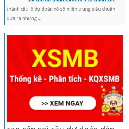
thánh cầu lô dự đoán xổ số miền trung siêu chuẩn
đưa ra những …