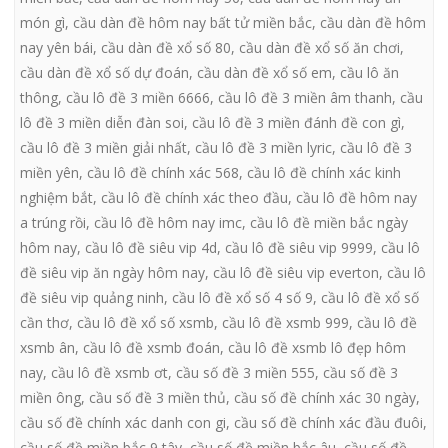
món gì
,
cầu dàn đề hôm nay bất tử miền bắc
,
cầu dàn đề hôm
nay yên bái
,
cầu dàn đề xổ số 80
,
cầu dàn đề xổ số ăn chơi
,
cầu dàn đề xổ số dự đoán
,
cầu dàn đề xổ số em
,
cầu lô ăn
thông
,
cầu lô đề 3 miền 6666
,
cầu lô đề 3 miền âm thanh
,
cầu
lô đề 3 miền diễn đàn soi
,
cầu lô đề 3 miền đánh đề con gì
,
cầu lô đề 3 miền giải nhất
,
cầu lô đề 3 miền lyric
,
cầu lô đề 3
miền yên
,
cầu lô đề chính xác 568
,
cầu lô đề chính xác kinh
nghiệm bắt
,
cầu lô đề chính xác theo đầu
,
cầu lô đề hôm nay
a trúng rồi
,
cầu lô đề hôm nay imc
,
cầu lô đề miền bắc ngày
hôm nay
,
cầu lô đề siêu vip 4d
,
cầu lô đề siêu vip 9999
,
cầu lô
đề siêu vip ăn ngày hôm nay
,
cầu lô đề siêu vip everton
,
cầu lô
đề siêu vip quảng ninh
,
cầu lô đề xổ số 4 số 9
,
cầu lô đề xổ số
cần thơ
,
cầu lô đề xổ số xsmb
,
cầu lô đề xsmb 999
,
cầu lô đề
xsmb ân
,
cầu lô đề xsmb đoán
,
cầu lô đề xsmb lô đẹp hôm
nay
,
cầu lô đề xsmb ơt
,
cầu số đề 3 miền 555
,
cầu số đề 3
miền ông
,
cầu số đề 3 miền thủ
,
cầu số đề chính xác 30 ngày
,
cầu số đề chính xác danh con gi
,
cầu số đề chính xác đầu đuôi
,
cầu số đề miền bắc 9 tây
,
cầu số đề miền bắc âu
,
cầu số đề