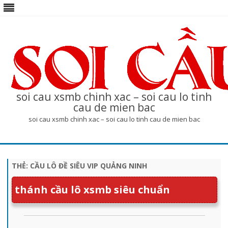
soi cau xsmb chinh xac – soi cau lo tinh
cau de mien bac
soi cau xsmb chinh xac – soi cau lo tinh cau de mien bac
Skip
to
content
THẺ:
CẦU LÔ ĐỀ SIÊU VIP QUẢNG NINH
thánh cầu lô xsmb siêu chuẩn