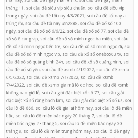
mai này
,
soi cầu đề ngày mai remix
,
soi cầu đề ngày mai s
tháng 11
,
soi cầu đề siêu víp siêu chuẩn
,
soi cầu đề siêu víp
trong ngày
,
soi cầu đề tối nay 4/8/2021
,
soi cầu đề tối nay a
trúng rồi
,
soi cầu đề tối nay ưin2888
,
soi cầu đề xổ số 100
ngày
,
soi cầu đề xổ số 6/6/22
,
soi cầu đề xổ số 77
,
soi cầu đề
xổ số ê càng vip
,
soi cầu đề xổ số minh ngọc ba miền
,
soi cầu
đề xổ số minh ngọc bến tre
,
soi cầu đề xổ số minh ngọc đi
,
soi
cầu đề xổ số minh ngọc vip
,
soi cầu đề xổ số onebox63 tv
,
soi
cầu đề xổ số quảng bình 24h
,
soi cầu đề xổ số quảng ninh
,
soi
cầu đề xổ số yên
,
soi cầu đề xsmb 4/1/2022
,
soi cầu đề xsmb
6/5/2022
,
soi cầu đề xsmb 7/1/2022
,
soi cầu đề xsmb
7/4/2022
,
soi cầu đề xsmb gia mã lô de học
,
soi cầu đề xsmb
không bao giờ lỗ
,
soi cầu giải đặc biệt xổ số 77
,
soi cầu giải
đặc biệt xổ số rồng bạch kim
,
soi cầu giải đặc biệt xổ số us
,
soi
cầu lô đề 666
,
soi cầu lô đề gia lai hôm nay
,
soi cầu lô đề miền
bắc
,
soi cầu lô đề miền bắc ngày 20 tháng 7
,
soi cầu lô đề
miền bắc ngày 27 tháng 5
,
soi cầu lô đề miền bắc ngày 30
tháng 9
,
soi cầu lô đề miền trung hôm nay
,
soi cầu lô đề ngày