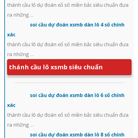
thánh cầu lô dự đoán xổ số miền bắc siêu chuẩn đưa
ra những …
soi cầu dự đoán xsmb dàn lô 4 số chính
xác
thánh cầu lô dự đoán xổ số miền bắc siêu chuẩn đưa
ra những …
thánh cầu lô xsmb siêu chuẩn
soi cầu dự đoán xsmb dàn lô 6 số chính
xác
thánh cầu lô dự đoán xổ số miền bắc siêu chuẩn đưa
ra những …
soi cầu dự đoán xsmb dàn lô 8 số chính