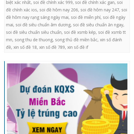
biệt xác nhất
,
soi đề chính xác 999
,
soi đề chính xác gan
,
soi
đề chính xác ios
,
soi đề hôm nay 206
,
soi đề hôm nay 247
,
soi
đề hôm nay rạng sáng ngày mai
,
soi đề miễn phí
,
soi đề ngày
mai
,
soi đề siêu chuẩn âm dương
,
soi đề siêu chuẩn ăn ngay
,
soi đề siêu chuẩn siêu chuẩn
,
soi đề xsmb kép
,
soi đề xsmb tt
mn
,
song thu de thuong
,
song thủ đề miền bắc
,
xin số đánh
đề
,
xin số đề 18
,
xin số đề 789
,
xin số đề if