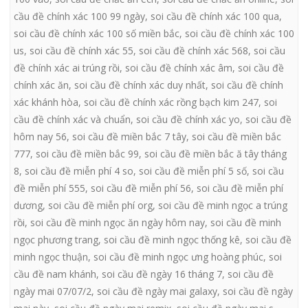
cầu đề chính xác 100 99 ngày
,
soi cầu đề chính xác 100 qua
,
soi cầu đề chính xác 100 số miền bắc
,
soi cầu đề chính xác 100
us
,
soi cầu đề chính xác 55
,
soi cầu đề chính xác 568
,
soi cầu
đề chính xác ai trúng rồi
,
soi cầu đề chính xác âm
,
soi cầu đề
chính xác ăn
,
soi cầu đề chính xác duy nhất
,
soi cầu đề chính
xác khánh hòa
,
soi cầu đề chính xác rồng bạch kim 247
,
soi
cầu đề chính xác và chuẩn
,
soi cầu đề chính xác yo
,
soi cầu đề
hôm nay 56
,
soi cầu đề miền bắc 7 tây
,
soi cầu đề miền bắc
777
,
soi cầu đề miền bắc 99
,
soi cầu đề miền bắc ă tây tháng
8
,
soi cầu đề miễn phí 4 so
,
soi cầu đề miễn phí 5 số
,
soi cầu
đề miễn phí 555
,
soi cầu đề miễn phí 56
,
soi cầu đề miễn phí
dương
,
soi cầu đề miễn phí org
,
soi cầu đề minh ngọc a trúng
rồi
,
soi cầu đề minh ngọc ăn ngày hôm nay
,
soi cầu đề minh
ngọc phương trang
,
soi cầu đề minh ngọc thống kê
,
soi cầu đề
minh ngọc thuận
,
soi cầu đề minh ngọc ưng hoàng phúc
,
soi
cầu đề nam khánh
,
soi cầu đề ngày 16 tháng 7
,
soi cầu đề
ngày mai 07/07/2
,
soi cầu đề ngày mai galaxy
,
soi cầu đề ngày