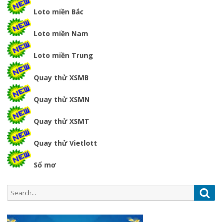
Loto miền Bắc
Loto miền Nam
Loto miền Trung
Quay thử XSMB
Quay thử XSMN
Quay thử XSMT
Quay thử Vietlott
Sổ mơ
Search
Sea
for: