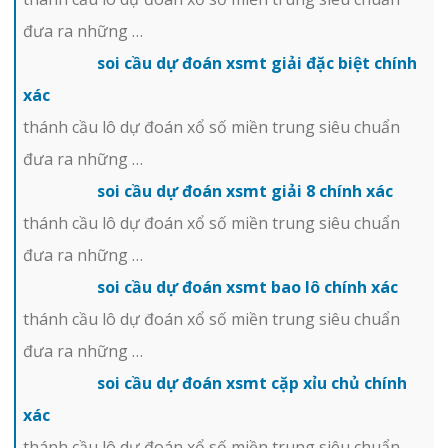
đưa ra những …
soi cầu dự đoán xsmt giải đặc biệt chính
xác
thánh cầu lô dự đoán xổ số miền trung siêu chuẩn
đưa ra những …
soi cầu dự đoán xsmt giải 8 chính xác
thánh cầu lô dự đoán xổ số miền trung siêu chuẩn
đưa ra những …
soi cầu dự đoán xsmt bao lô chính xác
thánh cầu lô dự đoán xổ số miền trung siêu chuẩn
đưa ra những …
soi cầu dự đoán xsmt cặp xỉu chủ chính
xác
thánh cầu lô dự đoán xổ số miền trung siêu chuẩn