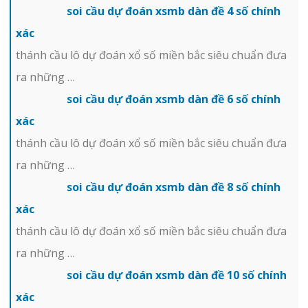
soi cầu dự đoán xsmb dàn đề 4 số chính
xác
thánh cầu lô dự đoán xổ số miền bắc siêu chuẩn đưa
ra những …
soi cầu dự đoán xsmb dàn đề 6 số chính
xác
thánh cầu lô dự đoán xổ số miền bắc siêu chuẩn đưa
ra những …
soi cầu dự đoán xsmb dàn đề 8 số chính
xác
thánh cầu lô dự đoán xổ số miền bắc siêu chuẩn đưa
ra những …
soi cầu dự đoán xsmb dàn đề 10 số chính
xác