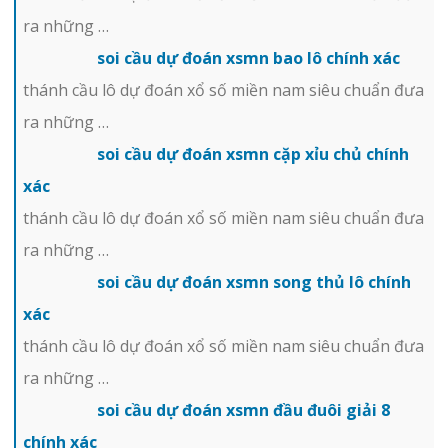
ra những …
soi cầu dự đoán xsmn bao lô chính xác
thánh cầu lô dự đoán xổ số miền nam siêu chuẩn đưa
ra những …
soi cầu dự đoán xsmn cặp xỉu chủ chính
xác
thánh cầu lô dự đoán xổ số miền nam siêu chuẩn đưa
ra những …
soi cầu dự đoán xsmn song thủ lô chính
xác
thánh cầu lô dự đoán xổ số miền nam siêu chuẩn đưa
ra những …
soi cầu dự đoán xsmn đầu đuôi giải 8
chính xác