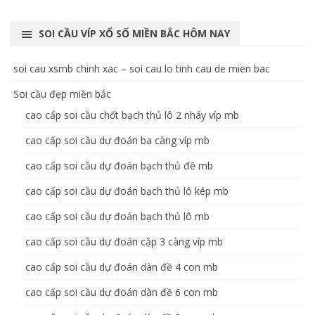
SOI CẦU VÍP XỔ SỐ MIỀN BẮC HÔM NAY
soi cau xsmb chinh xac – soi cau lo tinh cau de mien bac
Soi cầu đẹp miền bắc
cao cấp soi cầu chốt bạch thủ lô 2 nháy víp mb
cao cấp soi cầu dự đoán ba càng víp mb
cao cấp soi cầu dự đoán bạch thủ đề mb
cao cấp soi cầu dự đoán bạch thủ lô kép mb
cao cấp soi cầu dự đoán bạch thủ lô mb
cao cấp soi cầu dự đoán cặp 3 càng víp mb
cao cấp soi cầu dự đoán dàn đề 4 con mb
cao cấp soi cầu dự đoán dàn đề 6 con mb