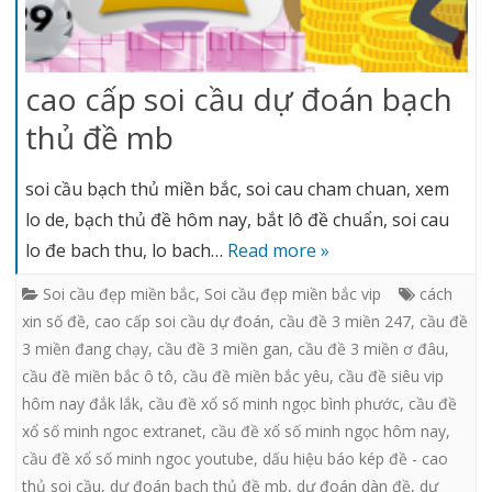
cao cấp soi cầu dự đoán bạch
thủ đề mb
soi cầu bạch thủ miền bắc, soi cau cham chuan, xem
lo de, bạch thủ đề hôm nay, bắt lô đề chuẩn, soi cau
lo đe bach thu, lo bach…
Read more »
Soi cầu đẹp miền bắc
,
Soi cầu đẹp miền bắc vip
cách
xin số đề
,
cao cấp soi cầu dự đoán
,
cầu đề 3 miền 247
,
cầu đề
3 miền đang chạy
,
cầu đề 3 miền gan
,
cầu đề 3 miền ơ đâu
,
cầu đề miền bắc ô tô
,
cầu đề miền bắc yêu
,
cầu đề siêu vip
hôm nay đắk lắk
,
cầu đề xổ số minh ngọc bình phước
,
cầu đề
xổ số minh ngoc extranet
,
cầu đề xổ số minh ngọc hôm nay
,
cầu đề xổ số minh ngoc youtube
,
dấu hiệu báo kép đề - cao
thủ soi cầu
,
dự đoán bạch thủ đề mb
,
dự đoán dàn đề
,
dự