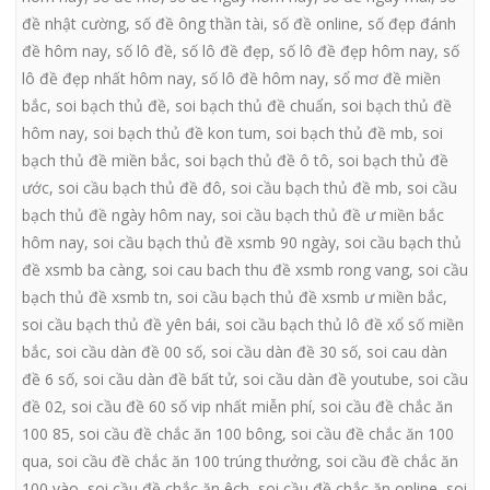
đề nhật cường
,
số đề ông thần tài
,
số đề online
,
số đẹp đánh
đề hôm nay
,
số lô đề
,
số lô đề đẹp
,
số lô đề đẹp hôm nay
,
số
lô đề đẹp nhất hôm nay
,
số lô đề hôm nay
,
sổ mơ đề miền
bắc
,
soi bạch thủ đề
,
soi bạch thủ đề chuẩn
,
soi bạch thủ đề
hôm nay
,
soi bạch thủ đề kon tum
,
soi bạch thủ đề mb
,
soi
bạch thủ đề miền bắc
,
soi bạch thủ đề ô tô
,
soi bạch thủ đề
ước
,
soi cầu bạch thủ đề đô
,
soi cầu bạch thủ đề mb
,
soi cầu
bạch thủ đề ngày hôm nay
,
soi cầu bạch thủ đề ư miền bắc
hôm nay
,
soi cầu bạch thủ đề xsmb 90 ngày
,
soi cầu bạch thủ
đề xsmb ba càng
,
soi cau bach thu đề xsmb rong vang
,
soi cầu
bạch thủ đề xsmb tn
,
soi cầu bạch thủ đề xsmb ư miền bắc
,
soi cầu bạch thủ đề yên bái
,
soi cầu bạch thủ lô đề xổ số miền
bắc
,
soi cầu dàn đề 00 số
,
soi cầu dàn đề 30 số
,
soi cau dàn
đề 6 số
,
soi cầu dàn đề bất tử
,
soi cầu dàn đề youtube
,
soi cầu
đề 02
,
soi cầu đề 60 số vip nhất miễn phí
,
soi cầu đề chắc ăn
100 85
,
soi cầu đề chắc ăn 100 bông
,
soi cầu đề chắc ăn 100
qua
,
soi cầu đề chắc ăn 100 trúng thưởng
,
soi cầu đề chắc ăn
100 vào
,
soi cầu đề chắc ăn êch
,
soi cầu đề chắc ăn online
,
soi