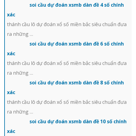
soi cầu dự đoán xsmb dàn đề 4 số chính
xác
thánh cầu lô dự đoán xổ số miền bắc siêu chuẩn đưa
ra những …
soi cầu dự đoán xsmb dàn đề 6 số chính
xác
thánh cầu lô dự đoán xổ số miền bắc siêu chuẩn đưa
ra những …
soi cầu dự đoán xsmb dàn đề 8 số chính
xác
thánh cầu lô dự đoán xổ số miền bắc siêu chuẩn đưa
ra những …
soi cầu dự đoán xsmb dàn đề 10 số chính
xác