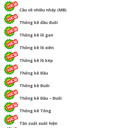
Cầu về nhiều nháy (MB)
Thống kê đầu đuôi
Thống kê lô gan
Thống kê lô xiên
Thống kê lô kép
Thống kê Đầu
Thống kê Đuôi
Thống kê Đầu – Đuôi
Thống kê Tổng
Tần suất xuất hiện