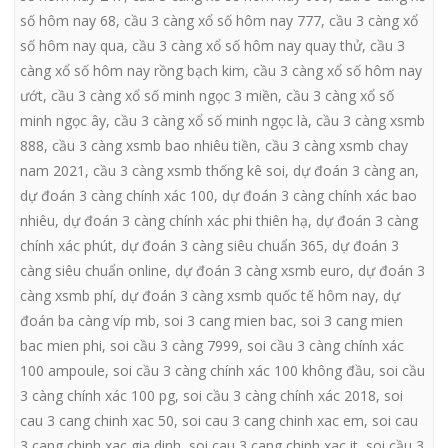
số hôm nay 68
,
cầu 3 càng xổ số hôm nay 777
,
cầu 3 càng xổ
số hôm nay qua
,
cầu 3 càng xổ số hôm nay quay thử
,
cầu 3
càng xổ số hôm nay rồng bạch kim
,
cầu 3 càng xổ số hôm nay
ướt
,
cầu 3 càng xổ số minh ngọc 3 miền
,
cầu 3 càng xổ số
minh ngọc ây
,
cầu 3 càng xổ số minh ngọc là
,
cầu 3 càng xsmb
888
,
cầu 3 càng xsmb bao nhiêu tiền
,
cầu 3 càng xsmb chay
nam 2021
,
cầu 3 càng xsmb thống kê soi
,
dự đoán 3 càng an
,
dự đoán 3 càng chính xác 100
,
dự đoán 3 càng chính xác bao
nhiêu
,
dự đoán 3 càng chính xác phi thiên hạ
,
dự đoán 3 càng
chính xác phút
,
dự đoán 3 càng siêu chuẩn 365
,
dự đoán 3
càng siêu chuẩn online
,
dự đoán 3 càng xsmb euro
,
dự đoán 3
càng xsmb phí
,
dự đoán 3 càng xsmb quốc tế hôm nay
,
dự
đoán ba càng víp mb
,
soi 3 cang mien bac
,
soi 3 cang mien
bac mien phi
,
soi cầu 3 càng 7999
,
soi cầu 3 càng chính xác
100 ampoule
,
soi cầu 3 càng chính xác 100 không đầu
,
soi cầu
3 càng chính xác 100 pg
,
soi cầu 3 càng chính xác 2018
,
soi
cau 3 cang chinh xac 50
,
soi cau 3 cang chinh xac em
,
soi cau
3 cang chinh xac gia dinh
,
soi cau 3 cang chinh xac it
,
soi cầu 3