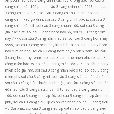
ampoule
,
soi cầu 3 càng chính xác 100 không đầu
,
soi cầu 3
càng chính xác 100 pg
,
soi cầu 3 càng chính xác 2018
,
soi cau
3 cang chinh xac 50
,
soi cau 3 cang chinh xac em
,
soi cau 3
cang chinh xac gia dinh
,
soi cau 3 cang chinh xac it
,
soi cầu 3
càng chính xác uit
,
soi cau 3 cang chuan 100
,
soi cau 3 cang
giai dac biet
,
soi cau 3 cang hom nay 56
,
soi cầu 3 càng hôm
nay 7777
,
soi cầu 3 càng hôm nay 88
,
soi cau 3 cang hom nay
9999
,
soi cau 3 cang hom nay khanh hoa
,
soi cau 3 cang hom
nay o mien bac
,
soi cau 3 cang hom nay o mien nam
,
soi cầu
3 càng hôm nay remix
,
soi cau 3 cang mb mien phi
,
soi cầu 3
càng miền bắc 3s
,
soi cầu 3 càng miền bắc 786
,
soi cầu 3 càng
miền bắc giải mã
,
soi cầu 3 càng miền bắc ô tô
,
soi cau 3 cang
mien phi
,
soi cầu 3 càng mt
,
soi cầu 3 càng siêu chuẩn chuẩn
,
soi cầu 3 càng siêu chuẩn danh hiệu
,
soi cầu 3 càng siêu chuẩn
êđê
,
soi cầu 3 càng siêu chuẩn ô tô
,
soi cau 3 cang sieu vip
100
,
soi cau 3 cang sieu vip 4d
,
soi cau 3 cang sieu vip ân thien
phu
,
soi cau 3 cang sieu vip chinh xac nhat
,
soi cau 3 cang sieu
vip đại phát
,
soi cau 3 cang sieu vip qatar
,
soi cau 3 cang sieu