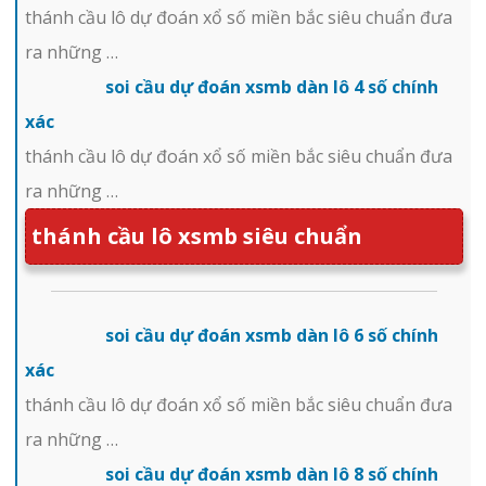
thánh cầu lô dự đoán xổ số miền bắc siêu chuẩn đưa
ra những …
soi cầu dự đoán xsmb dàn lô 4 số chính
xác
thánh cầu lô dự đoán xổ số miền bắc siêu chuẩn đưa
ra những …
thánh cầu lô xsmb siêu chuẩn
soi cầu dự đoán xsmb dàn lô 6 số chính
xác
thánh cầu lô dự đoán xổ số miền bắc siêu chuẩn đưa
ra những …
soi cầu dự đoán xsmb dàn lô 8 số chính