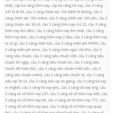
nhất
,
cặp ba càng hôm nay
,
cặp ba càng tối nay
,
cầu 3 càng
247 tỷ lệ 99
,
cầu 3 càng chính xác 100 đánh lô không
,
cầu 3
càng chính xác 100 online
,
cầu 3 càng chính xác 100 yên
,
cầu 3
càng chuẩn xác 36 số
,
cầu 3 càng hôm nay 4 6 22
,
cầu 3 càng
hôm nay êm đềm
,
cầu 3 càng hôm nay êm nhất
,
cầu 3 càng
hôm nay ibet
,
cầu 3 càng hôm nay ơ đâu
,
cầu 3 càng hôm nay
ra số gì
,
cầu 3 càng miền bắc
,
cầu 3 càng miễn phí 99999
,
cầu
3 càng miễn phí enzo
,
cầu 3 càng minh ngọc cần thơ
,
cầu 3
càng siêu chuẩn
,
cầu 3 càng siêu chuẩn 268
,
cầu 3 càng siêu
chuẩn 90 ngày
,
cầu 3 càng siêu chuẩn ăn
,
cầu 3 càng siêu
chuẩn đề miền bắc
,
cầu 3 càng siêu chuẩn miền bắc
,
cầu 3
càng siêu chuẩn online
,
cầu 3 càng siêu chuẩn rẻ
,
cầu 3 càng
siêu vip 50 số
,
cầu 3 càng siêu vip an giang
,
cầu 3 càng tối nay
in english
,
cầu 3 càng tối nay lyric
,
cầu 3 càng tối nay ông
,
cầu
3 càng xổ số hôm nay 247
,
cầu 3 càng xổ số hôm nay 666
,
cầu
3 càng xổ số hôm nay 68
,
cầu 3 càng xổ số hôm nay 777
,
cầu
3 càng xổ số hôm nay qua
,
cầu 3 càng xổ số hôm nay quay
thử
,
cầu 3 càng xổ số hôm nay rồng bạch kim
,
cầu 3 càng xổ