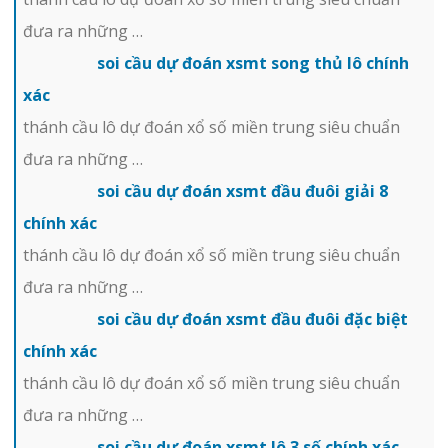
đưa ra những …
soi cầu dự đoán xsmt song thủ lô chính
xác
thánh cầu lô dự đoán xổ số miền trung siêu chuẩn
đưa ra những …
soi cầu dự đoán xsmt đầu đuôi giải 8
chính xác
thánh cầu lô dự đoán xổ số miền trung siêu chuẩn
đưa ra những …
soi cầu dự đoán xsmt đầu đuôi đặc biệt
chính xác
thánh cầu lô dự đoán xổ số miền trung siêu chuẩn
đưa ra những …
soi cầu dự đoán xsmt lô 3 số chính xác