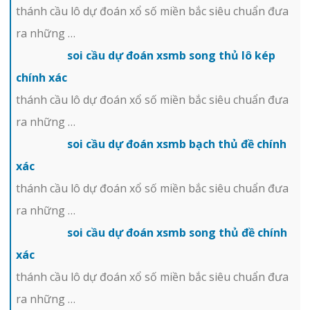
thánh cầu lô dự đoán xổ số miền bắc siêu chuẩn đưa
ra những …
soi cầu dự đoán xsmb song thủ lô kép
chính xác
thánh cầu lô dự đoán xổ số miền bắc siêu chuẩn đưa
ra những …
soi cầu dự đoán xsmb bạch thủ đề chính
xác
thánh cầu lô dự đoán xổ số miền bắc siêu chuẩn đưa
ra những …
soi cầu dự đoán xsmb song thủ đề chính
xác
thánh cầu lô dự đoán xổ số miền bắc siêu chuẩn đưa
ra những …