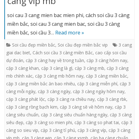
càng víp mb
soi cau 3 cang mien bac mien phi, cách soi cầu 3 càng
miền bắc, soi cau 3 cang mien bac, soi cầu 3 càng
miền bắc, soi cầu 3…
Read more »
Soi cầu đẹp miền bắc
,
Soi cầu đẹp miền bắc vip
3 cang
giai dac biet
,
Cách soi cầu 3 càng miền Bắc
,
cao cấp soi cầu
dự đoán
,
cặp 3 càng hay về trong tuần
,
cặp 3 càng hôm nay
,
cặp 3 càng khan
,
cặp 3 càng là gì
,
cặp 3 càng mb
,
cặp 3 càng
mb chính xác
,
cặp 3 càng mb hôm nay
,
cặp 3 càng miền bắc
,
cặp 3 càng miền bắc ăn bao nhiêu
,
cặp 3 càng miễn phí
,
cặp 3
càng mỗi ngày
,
cặp 3 càng ngày
,
cặp 3 càng ngày hôm nay
,
cặp 3 càng phát lộc
,
cặp 3 càng ra chiều nay
,
cặp 3 càng rbk
,
cặp 3 càng rồng bạch kim
,
cặp 3 càng sẽ về hôm nay
,
cặp 3
càng siêu chuẩn
,
cặp 3 càng siêu chuẩn hàng ngày
,
cặp 3 càng
siêu đẹp
,
cặp 3 càng so mien phi
,
cặp 3 càng so phat tai
,
cặp 3
càng so sieu vip
,
cặp 3 càng tỉ phú
,
cặp 3 càng víp
,
cặp 3 càng
víp mb
,
cặp 3 càng win
,
cặp 3 càng xsmb
,
cặp ba càng chuẩn