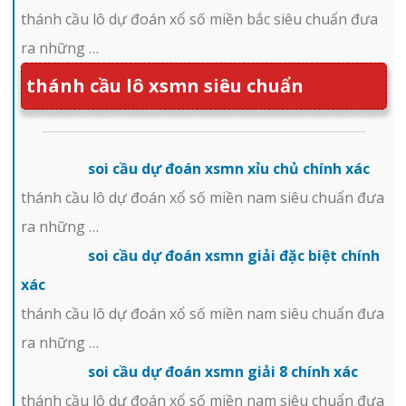
thánh cầu lô dự đoán xổ số miền bắc siêu chuẩn đưa
ra những …
thánh cầu lô xsmn siêu chuẩn
soi cầu dự đoán xsmn xỉu chủ chính xác
thánh cầu lô dự đoán xổ số miền nam siêu chuẩn đưa
ra những …
soi cầu dự đoán xsmn giải đặc biệt chính
xác
thánh cầu lô dự đoán xổ số miền nam siêu chuẩn đưa
ra những …
soi cầu dự đoán xsmn giải 8 chính xác
thánh cầu lô dự đoán xổ số miền nam siêu chuẩn đưa