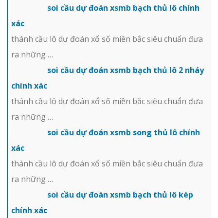
soi cầu dự đoán xsmb bạch thủ lô chính
xác
thánh cầu lô dự đoán xổ số miền bắc siêu chuẩn đưa
ra những …
soi cầu dự đoán xsmb bạch thủ lô 2 nháy
chính xác
thánh cầu lô dự đoán xổ số miền bắc siêu chuẩn đưa
ra những …
soi cầu dự đoán xsmb song thủ lô chính
xác
thánh cầu lô dự đoán xổ số miền bắc siêu chuẩn đưa
ra những …
soi cầu dự đoán xsmb bạch thủ lô kép
chính xác