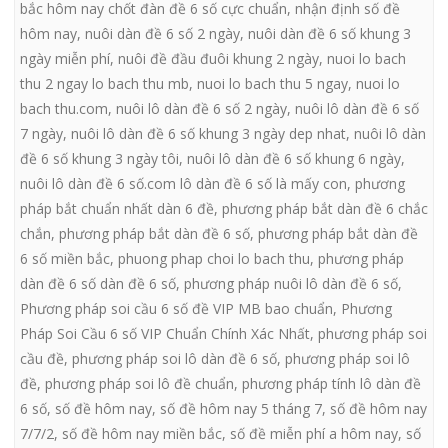
bắc hôm nay chốt đàn đề 6 số cực chuẩn
,
nhận định số đề
hôm nay
,
nuôi dàn đề 6 số 2 ngày
,
nuôi dàn đề 6 số khung 3
ngày miễn phí
,
nuôi đề đầu đuôi khung 2 ngày
,
nuoi lo bach
thu 2 ngay lo bach thu mb
,
nuoi lo bach thu 5 ngay
,
nuoi lo
bach thu.com
,
nuôi lô dàn đề 6 số 2 ngày
,
nuôi lô dàn đề 6 số
7 ngày
,
nuôi lô dàn đề 6 số khung 3 ngày dep nhat
,
nuôi lô dàn
đề 6 số khung 3 ngày tôi
,
nuôi lô dàn đề 6 số khung 6 ngày
,
nuôi lô dàn đề 6 số.com lô dàn đề 6 số là mấy con
,
phương
pháp bắt chuẩn nhất dàn 6 đề
,
phương pháp bắt dàn đề 6 chắc
chắn
,
phương pháp bắt dàn đề 6 số
,
phương pháp bắt dàn đề
6 số miền bắc
,
phuong phap choi lo bach thu
,
phương pháp
dàn đề 6 số dàn đề 6 số
,
phương pháp nuôi lô dàn đề 6 số
,
Phương pháp soi cầu 6 số đề VIP MB bao chuẩn
,
Phương
Pháp Soi Cầu 6 số VIP Chuẩn Chính Xác Nhất
,
phương pháp soi
cầu đề
,
phương pháp soi lô dàn đề 6 số
,
phương pháp soi lô
đề
,
phương pháp soi lô đề chuẩn
,
phương pháp tính lô dàn đề
6 số
,
số đề hôm nay
,
số đề hôm nay 5 tháng 7
,
số đề hôm nay
7/7/2
,
số đề hôm nay miền bắc
,
số đề miễn phí a hôm nay
,
số