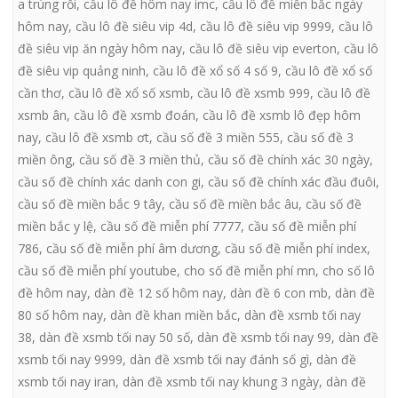
a trúng rồi
,
cầu lô đề hôm nay imc
,
cầu lô đề miền bắc ngày
hôm nay
,
cầu lô đề siêu vip 4d
,
cầu lô đề siêu vip 9999
,
cầu lô
đề siêu vip ăn ngày hôm nay
,
cầu lô đề siêu vip everton
,
cầu lô
đề siêu vip quảng ninh
,
cầu lô đề xổ số 4 số 9
,
cầu lô đề xổ số
cần thơ
,
cầu lô đề xổ số xsmb
,
cầu lô đề xsmb 999
,
cầu lô đề
xsmb ân
,
cầu lô đề xsmb đoán
,
cầu lô đề xsmb lô đẹp hôm
nay
,
cầu lô đề xsmb ơt
,
cầu số đề 3 miền 555
,
cầu số đề 3
miền ông
,
cầu số đề 3 miền thủ
,
cầu số đề chính xác 30 ngày
,
cầu số đề chính xác danh con gi
,
cầu số đề chính xác đầu đuôi
,
cầu số đề miền bắc 9 tây
,
cầu số đề miền bắc âu
,
cầu số đề
miền bắc y lệ
,
cầu số đề miễn phí 7777
,
cầu số đề miễn phí
786
,
cầu số đề miễn phí âm dương
,
cầu số đề miễn phí index
,
cầu số đề miễn phí youtube
,
cho số đề miễn phí mn
,
cho số lô
đề hôm nay
,
dàn đề 12 số hôm nay
,
dàn đề 6 con mb
,
dàn đề
80 số hôm nay
,
dàn đề khan miền bắc
,
dàn đề xsmb tối nay
38
,
dàn đề xsmb tối nay 50 số
,
dàn đề xsmb tối nay 99
,
dàn đề
xsmb tối nay 9999
,
dàn đề xsmb tối nay đánh số gì
,
dàn đề
xsmb tối nay iran
,
dàn đề xsmb tối nay khung 3 ngày
,
dàn đề