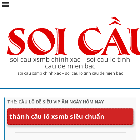
soi cau xsmb chinh xac – soi cau lo tinh
cau de mien bac
soi cau xsmb chinh xac – soi cau lo tinh cau de mien bac
Skip
to
content
THẺ:
CẦU LÔ ĐỀ SIÊU VIP ĂN NGÀY HÔM NAY
thánh cầu lô xsmb siêu chuẩn