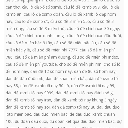
cần thơ
,
cầu lô đề xổ số xsmb
,
cầu lô đề xsmb 999
,
cầu lô đề
xsmb ân
,
cầu lô đề xsmb đoán
,
cầu lô đề xsmb lô đẹp hôm
nay
,
cầu lô đề xsmb ơt
,
cầu số đề 3 miền 555
,
cầu số đề 3
miền ông
,
cầu số đề 3 miền thủ
,
cầu số đề chính xác 30 ngày
,
cầu số đề chính xác danh con gi
,
cầu số đề chính xác đầu đuôi
,
cầu số đề miền bắc 9 tây
,
cầu số đề miền bắc âu
,
cầu số đề
miền bắc y lệ
,
cầu số đề miễn phí 7777
,
cầu số đề miễn phí
786
,
cầu số đề miễn phí âm dương
,
cầu số đề miễn phí index
,
cầu số đề miễn phí youtube
,
cho số đề miễn phí mn
,
cho số lô
đề hôm nay
,
dàn đề 12 số hôm nay
,
dàn đề 80 số hôm nay
,
dàn đề đầu đuôi mb
,
dàn đề khan miền bắc
,
dàn đề xsmb tối
nay 38
,
dàn đề xsmb tối nay 50 số
,
dàn đề xsmb tối nay 99
,
dàn đề xsmb tối nay 9999
,
dàn đề xsmb tối nay đánh số gì
,
dàn đề xsmb tối nay iran
,
dàn đề xsmb tối nay khung 3 ngày
,
dàn đề xsmb tối nay soi
,
dàn đề xsmb tối nay ưu đãi
,
dau duoi
loto mien bac
,
dau duoi mien bac
,
de dau duoi xsmb chuan
100
,
du doan dau duoi
,
du doan ket qua dau duoi mien bac
,
dự