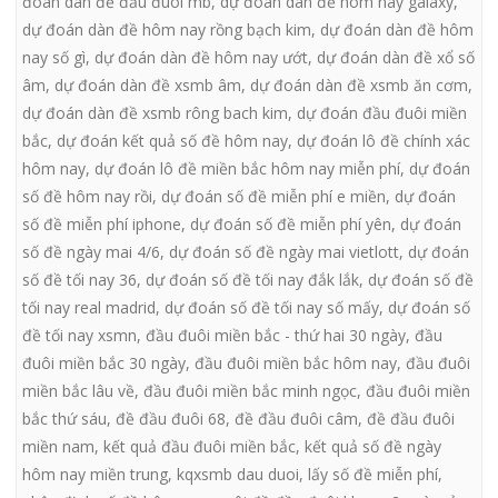
đoán dàn đề đầu đuôi mb
,
dự đoán dàn đề hôm nay galaxy
,
dự đoán dàn đề hôm nay rồng bạch kim
,
dự đoán dàn đề hôm
nay số gì
,
dự đoán dàn đề hôm nay ướt
,
dự đoán dàn đề xổ số
âm
,
dự đoán dàn đề xsmb âm
,
dự đoán dàn đề xsmb ăn cơm
,
dự đoán dàn đề xsmb rông bach kim
,
dự đoán đầu đuôi miền
bắc
,
dự đoán kết quả số đề hôm nay
,
dự đoán lô đề chính xác
hôm nay
,
dự đoán lô đề miền bắc hôm nay miễn phí
,
dự đoán
số đề hôm nay rồi
,
dự đoán số đề miễn phí e miền
,
dự đoán
số đề miễn phí iphone
,
dự đoán số đề miễn phí yên
,
dự đoán
số đề ngày mai 4/6
,
dự đoán số đề ngày mai vietlott
,
dự đoán
số đề tối nay 36
,
dự đoán số đề tối nay đắk lắk
,
dự đoán số đề
tối nay real madrid
,
dự đoán số đề tối nay số mấy
,
dự đoán số
đề tối nay xsmn
,
đầu đuôi miền bắc - thứ hai 30 ngày
,
đầu
đuôi miền bắc 30 ngày
,
đầu đuôi miền bắc hôm nay
,
đầu đuôi
miền bắc lâu về
,
đầu đuôi miền bắc minh ngọc
,
đầu đuôi miền
bắc thứ sáu
,
đề đầu đuôi 68
,
đề đầu đuôi câm
,
đề đầu đuôi
miền nam
,
kết quả đầu đuôi miền bắc
,
kết quả số đề ngày
hôm nay miền trung
,
kqxsmb dau duoi
,
lấy số đề miễn phí
,