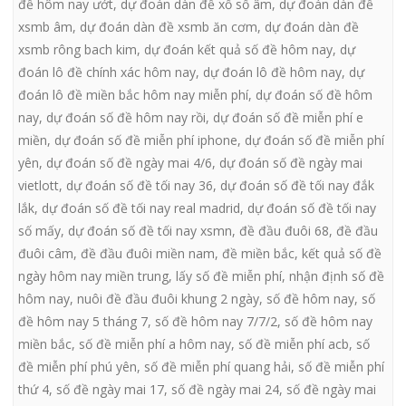
đề hôm nay ướt
,
dự đoán dàn đề xổ số âm
,
dự đoán dàn đề
xsmb âm
,
dự đoán dàn đề xsmb ăn cơm
,
dự đoán dàn đề
xsmb rông bach kim
,
dự đoán kết quả số đề hôm nay
,
dự
đoán lô đề chính xác hôm nay
,
dự đoán lô đề hôm nay
,
dự
đoán lô đề miền bắc hôm nay miễn phí
,
dự đoán số đề hôm
nay
,
dự đoán số đề hôm nay rồi
,
dự đoán số đề miễn phí e
miền
,
dự đoán số đề miễn phí iphone
,
dự đoán số đề miễn phí
yên
,
dự đoán số đề ngày mai 4/6
,
dự đoán số đề ngày mai
vietlott
,
dự đoán số đề tối nay 36
,
dự đoán số đề tối nay đắk
lắk
,
dự đoán số đề tối nay real madrid
,
dự đoán số đề tối nay
số mấy
,
dự đoán số đề tối nay xsmn
,
đề đầu đuôi 68
,
đề đầu
đuôi câm
,
đề đầu đuôi miền nam
,
đề miền bắc
,
kết quả số đề
ngày hôm nay miền trung
,
lấy số đề miễn phí
,
nhận định số đề
hôm nay
,
nuôi đề đầu đuôi khung 2 ngày
,
số đề hôm nay
,
số
đề hôm nay 5 tháng 7
,
số đề hôm nay 7/7/2
,
số đề hôm nay
miền bắc
,
số đề miễn phí a hôm nay
,
số đề miễn phí acb
,
số
đề miễn phí phú yên
,
số đề miễn phí quang hải
,
số đề miễn phí
thứ 4
,
số đề ngày mai 17
,
số đề ngày mai 24
,
số đề ngày mai