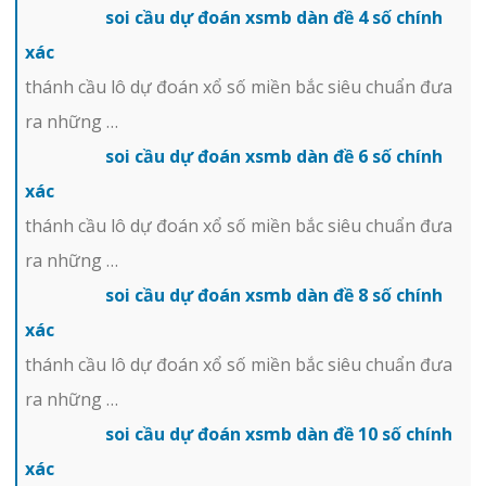
soi cầu dự đoán xsmb dàn đề 4 số chính
xác
thánh cầu lô dự đoán xổ số miền bắc siêu chuẩn đưa
ra những …
soi cầu dự đoán xsmb dàn đề 6 số chính
xác
thánh cầu lô dự đoán xổ số miền bắc siêu chuẩn đưa
ra những …
soi cầu dự đoán xsmb dàn đề 8 số chính
xác
thánh cầu lô dự đoán xổ số miền bắc siêu chuẩn đưa
ra những …
soi cầu dự đoán xsmb dàn đề 10 số chính
xác