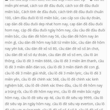
miễn phí email
,
cách soi đề đầu đuôi
,
cách soi đề đầu đuôi
miền bắc
,
Cách tính de đầu đuôi
,
cách tính đề đầu đuôi chuẩn
100
,
câm đầu đuôi lô tô miền bắc
,
cao cấp soi cầu dự đoán
,
cap dàn đề đầu đuôi dep nhat hom nay
,
cap dàn đề đầu đuôi
hom nay
,
cặp đề đầu đuôi ngày hôm nay
,
cầu cầu đề đầu đuôi
miền bắc
,
cầu dàn đề hôm nay 56
,
cầu dàn đề hôm nay ăn
món gì
,
cầu dàn đề hôm nay bất tử miền bắc
,
cầu dàn đề hôm
nay yên bái
,
cầu dàn đề xổ số 80
,
cầu dàn đề xổ số ăn chơi
,
cầu dàn đề xổ số dự đoán
,
cầu dàn đề xổ số em
,
cầu lô ăn
thông
,
cầu lô đề 3 miền 6666
,
cầu lô đề 3 miền âm thanh
,
cầu
lô đề 3 miền diễn đàn soi
,
cầu lô đề 3 miền đánh đề con gì
,
cầu lô đề 3 miền giải nhất
,
cầu lô đề 3 miền lyric
,
cầu lô đề 3
miền yên
,
cầu lô đề chính xác 568
,
cầu lô đề chính xác kinh
nghiệm bắt
,
cầu lô đề chính xác theo đầu
,
cầu lô đề hôm nay
a trúng rồi
,
cầu lô đề hôm nay imc
,
cầu lô đề miền bắc ngày
hôm nay
,
cầu lô đề siêu vip 4d
,
cầu lô đề siêu vip 9999
,
cầu lô
đề siêu vip ăn ngày hôm nay
,
cầu lô đề siêu vip everton
,
cầu lô
đề siêu vip quảng ninh
,
cầu lô đề xổ số 4 số 9
,
cầu lô đề xổ số