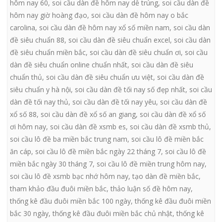
hôm nay 60
,
soi cầu dàn đề hôm nay dễ trúng
,
soi cầu dàn đề
hôm nay giờ hoàng đạo
,
soi cầu dàn đề hôm nay o bắc
carolina
,
soi cầu dàn đề hôm nay xổ số miền nam
,
soi cầu dàn
đề siêu chuẩn 88
,
soi cầu dàn đề siêu chuẩn excel
,
soi cầu dàn
đề siêu chuẩn miền bắc
,
soi cầu dàn đề siêu chuẩn ơi
,
soi cầu
dàn đề siêu chuẩn online chuẩn nhất
,
soi cầu dàn đề siêu
chuẩn thủ
,
soi cầu dàn đề siêu chuẩn ưu việt
,
soi cầu dàn đề
siêu chuẩn y hà nội
,
soi cầu dàn đề tối nay số đẹp nhất
,
soi cầu
dàn đề tối nay thủ
,
soi cầu dàn đề tối nay yêu
,
soi cầu dàn đề
xổ số 88
,
soi cầu dàn đề xổ số an giang
,
soi cầu dàn đề xổ số
ơi hôm nay
,
soi cầu dàn đề xsmb es
,
soi cầu dàn đề xsmb thủ
,
soi cầu lô đề ba miền bắc trung nam
,
soi cầu lô đề miền bắc
ăn cáp
,
soi cầu lô đề miền bắc ngày 22 tháng 7
,
soi cầu lô đề
miền bắc ngày 30 tháng 7
,
soi cầu lô đề miền trung hôm nay
,
soi cầu lô đề xsmb bạc nhớ hôm nay
,
tạo dàn đề miền bắc
,
tham khảo đầu đuôi miền bắc
,
thảo luận số đề hôm nay
,
thống kê đầu đuôi miền bắc 100 ngày
,
thống kê đầu đuôi miền
bắc 30 ngày
,
thống kê đầu đuôi miền bắc chủ nhật
,
thống kê