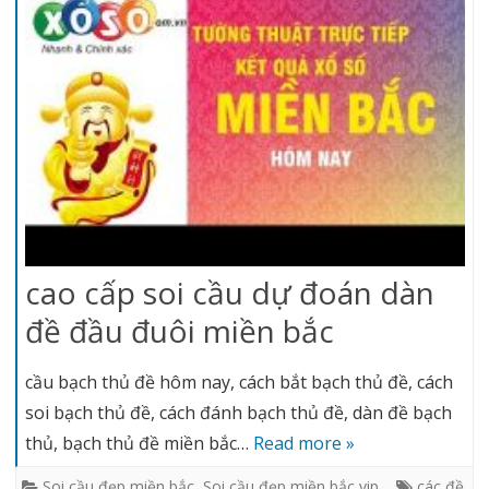
cao cấp soi cầu dự đoán dàn
đề đầu đuôi miền bắc
cầu bạch thủ đề hôm nay, cách bắt bạch thủ đề, cách
soi bạch thủ đề, cách đánh bạch thủ đề, dàn đề bạch
thủ, bạch thủ đề miền bắc…
Read more »
Soi cầu đẹp miền bắc
,
Soi cầu đẹp miền bắc vip
các đề