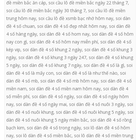
đề miền bắc ăn cáp
,
soi cầu lô đề miền bắc ngày 22 tháng 7
,
soi cầu lô đề miền bắc ngày 30 tháng 7
,
soi cầu lô đề miền
trung hôm nay
,
soi cầu lô đề xsmb bạc nhớ hôm nay
,
soi dàn
đề 4 số chuan
,
soi dàn đề 4 số đẹp nhất hôm nay
,
soi dàn đề
4 số hàng ngày
,
soi dàn đề 4 số hom nay
,
soi dàn đề 4 số hôm
nay con gì
,
soi dàn đề 4 số hôm nay miễn phí
,
soi dàn đề 4 số
kép vip
,
soi dàn đề 4 số khung 2 ngày
,
soi dàn đề 4 số khung 3
ngày
,
soi dàn đề 4 số khung 3 ngày 247
,
soi dàn đề 4 số khung
5 ngày
,
soi dàn đề 4 số khung 7 ngày
,
soi dàn đề 4 số là gì
,
soi
dàn đề 4 số là mấy con
,
soi dàn đề 4 số là như thế nào
,
soi
dàn đề 4 số mb
,
soi dàn đề 4 số mb hôm nay
,
soi dàn đề 4 số
miền nam
,
soi dàn đề 4 số miền nam hôm nay
,
soi dàn đề 4
số miễn phí
,
soi dàn đề 4 số ngày
,
soi dàn đề 4 số ngày hôm
nay
,
soi dàn đề 4 số ngày mai
,
soi dàn đề 4 số nuôi 3 ngày
,
soi
dàn đề 4 số nuôi khung
,
soi dàn đề 4 số nuôi khung 5 ngày
,
soi
dàn đề 4 số nuôi khung 5 ngày miền bắc
,
soi dàn đề 4 số rồng
bạch kim
,
soi dàn đề 4 số trong ngày
,
soi lô dàn đề 4 số hôm
nay
,
soi lô dàn đề 4 số miền bắc
,
soi lô dàn đề 4 số miền trung