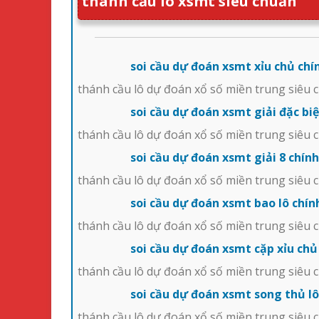
thánh cầu lô xsmt siêu chuẩn
soi cầu dự đoán xsmt xỉu chủ chí
thánh cầu lô dự đoán xổ số miền trung siêu
soi cầu dự đoán xsmt giải đặc biệ
thánh cầu lô dự đoán xổ số miền trung siêu
soi cầu dự đoán xsmt giải 8 chính
thánh cầu lô dự đoán xổ số miền trung siêu
soi cầu dự đoán xsmt bao lô chín
thánh cầu lô dự đoán xổ số miền trung siêu
soi cầu dự đoán xsmt cặp xỉu chủ
thánh cầu lô dự đoán xổ số miền trung siêu
soi cầu dự đoán xsmt song thủ lô
thánh cầu lô dự đoán xổ số miền trung siêu