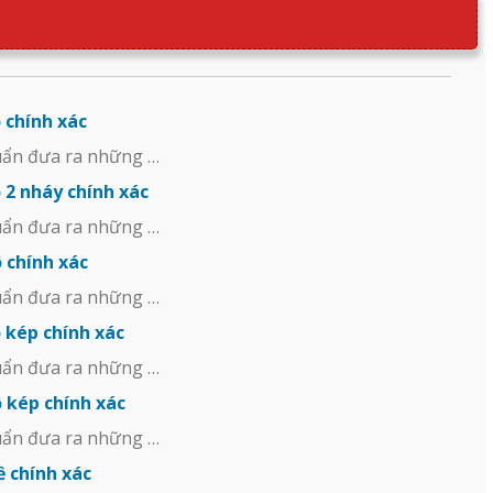
BẠCH THỦ ĐỀ MB
XIÊN 2 MB
 POWER 6/55
XỔ SỐ THẦN TÀI
CẦU VỀ CẢ CẶP (MB)
THỐNG KÊ LÔ XIÊN
BẢ
CAO CẤP SOI CẦU DỰ ĐOÁN
CAO CẤP SOI CẦU
D
CẦU VỀ NHIỀU NHÁY (MB)
THỐNG KÊ LÔ KÉP
BẠCH THỦ LÔ KÉP MB
XIÊN 3 MB
 chính xác
D
THỐNG KÊ ĐẦU
CAO CẤP SOI CẦU DỰ ĐOÁN
CAO CẤP SOI CẦU
huẩn đưa ra những …
BẠCH THỦ LÔ MB
XIÊN 4 MB
 KÊ
THỐNG KÊ ĐUÔI
 2 nháy chính xác
CAO CẤP SOI CẦU DỰ ĐOÁN
CAO CẤP SOI CẦU
THỐNG KÊ ĐẦU – ĐUÔI
huẩn đưa ra những …
CẶP 3 CÀNG VÍP MB
SONG THỦ ĐỀ MB
THỐNG KÊ TỔNG
 chính xác
CAO CẤP SOI CẦU DỰ ĐOÁN
CAO CẤP SOI CẦU
huẩn đưa ra những …
DÀN ĐỀ 4 CON MB
TẦN SUẤT XUẤT HIỆN
SONG THỦ LÔ KÉP
 kép chính xác
CAO CẤP SOI CẦU DỰ ĐOÁN
TK TỪ 00 ĐẾN 99
CAO CẤP SOI CẦU
huẩn đưa ra những …
DÀN ĐỀ 6 CON MB
SONG THỦ LÔ MB
 kép chính xác
CAO CẤP SOI CẦU DỰ ĐOÁN
huẩn đưa ra những …
DÀN ĐỀ 8 CON MB
ề chính xác
CAO CẤP SOI CẦU DỰ ĐOÁN