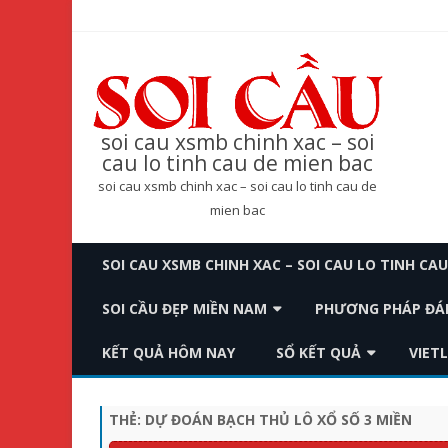
soi cau xsmb chinh xac – soi
cau lo tinh cau de mien bac
soi cau xsmb chinh xac – soi cau lo tinh cau de
mien bac
SOI CAU XSMB CHINH XAC – SOI CAU LO TINH CAU
SOI CẦU ĐẸP MIỀN NAM
PHƯƠNG PHÁP ĐÁ
CAO CẤP SOI CẦU DỰ ĐOÁN
KẾT QUẢ HÔM NAY
SỔ KẾT QUẢ
VIET
BAO LÔ MN
SỔ KẾT QUẢ XSMB
XỔ SỐ
CAO CẤP SOI CẦU DỰ ĐOÁN
THẺ:
DỰ ĐOÁN BẠCH THỦ LÔ XỔ SỐ 3 MIỀN
SỔ KẾT QUẢ XSMT
XO SO
CẶP XÍU CHỦ MN