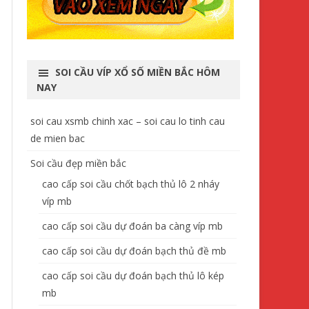
SOI CẦU VÍP XỔ SỐ MIỀN BẮC HÔM
NAY
soi cau xsmb chinh xac – soi cau lo tinh cau
de mien bac
Soi cầu đẹp miền bắc
cao cấp soi cầu chốt bạch thủ lô 2 nháy
víp mb
cao cấp soi cầu dự đoán ba càng víp mb
cao cấp soi cầu dự đoán bạch thủ đề mb
cao cấp soi cầu dự đoán bạch thủ lô kép
mb