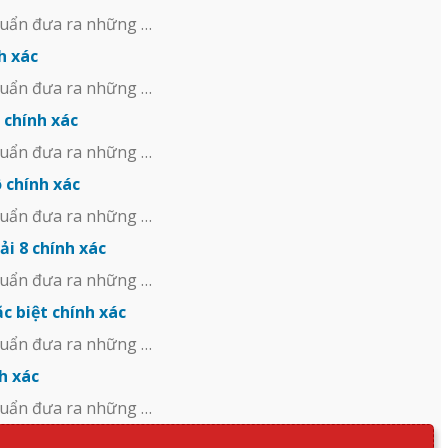
huẩn đưa ra những …
h xác
huẩn đưa ra những …
 chính xác
huẩn đưa ra những …
 chính xác
huẩn đưa ra những …
ải 8 chính xác
huẩn đưa ra những …
c biệt chính xác
huẩn đưa ra những …
h xác
huẩn đưa ra những …