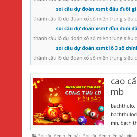
soi cầu dự đoán xsmt đầu đuôi giả
thánh cầu lô dự đoán xổ số miền trung siêu
soi cầu dự đoán xsmt đầu đuôi đặ
thánh cầu lô dự đoán xổ số miền trung siêu
soi cầu dự đoán xsmt lô 3 số chín
thánh cầu lô dự đoán xổ số miền trung siêu
cao cấ
mb
bachthulo, 
bachthuloch
mn, bạch t
Soi cầu đẹp miền bắc
,
Soi cầu đẹp miền bắc vip