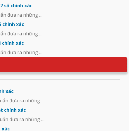
2 số chính xác
huẩn đưa ra những …
ố chính xác
huẩn đưa ra những …
 chính xác
huẩn đưa ra những …
nh xác
huẩn đưa ra những …
t chính xác
huẩn đưa ra những …
h xác