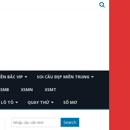
IỀN BẮC VIP
SOI CẦU ĐẸP MIỀN TRUNG
 DỰ ĐOÁN
XSMB
XSMN
CAO CẤP SOI CẦU DỰ ĐOÁN
XSMT
BAO LÔ MT
 LÔ TÔ
QUAY THỬ
SỔ MƠ
 DỰ ĐOÁN
CAO CẤP SOI CẦU DỰ ĐOÁN
NG LOTO MB
QUAY THỬ XSMB
CẶP XÍU CHỦ MT
Search
 DỰ ĐOÁN LÔ
NG LOTO MT
QUAY THỬ XSMN
CAO CẤP SOI CẦU DỰ ĐOÁN