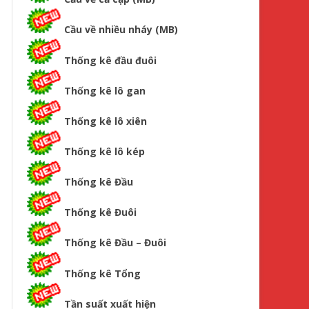
Cầu về nhiều nháy (MB)
Thống kê đầu đuôi
Thống kê lô gan
Thống kê lô xiên
Thống kê lô kép
Thống kê Đầu
Thống kê Đuôi
Thống kê Đầu – Đuôi
Thống kê Tổng
Tần suất xuất hiện