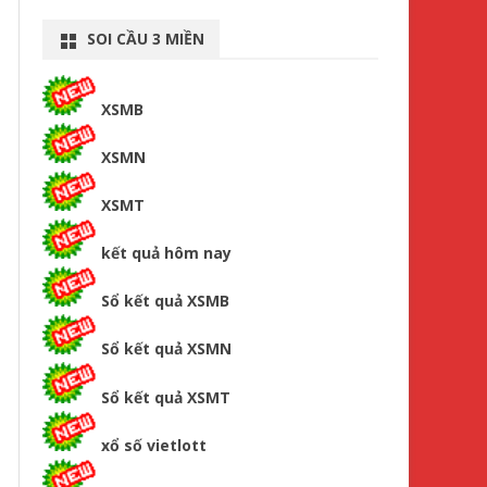
ĐẶC BIỆT MT
NG LOTO MN
QUAY THỬ XSMT
SOI CẦU 3 MIỀN
 DỰ ĐOÁN LÔ
CAO CẤP SOI CẦU DỰ ĐOÁN
QUAY THỬ VIETLOTT
GIẢI TÁM MT
XSMB
 DỰ ĐOÁN LÔ
CAO CẤP SOI CẦU DỰ ĐOÁN LÔ
3 SỐ MT
XSMN
 DỰ ĐOÁN
CAO CẤP SOI CẦU DỰ ĐOÁN SỚ
XSMT
ĐẦU ĐUÔI GIẢI 8 MT
kết quả hôm nay
 DỰ ĐOÁN
SOI CẦU DỰ ĐOÁN SỚ ĐẦU
 MB
ĐUÔI GIẢI ĐẶC BIỆT MT VÍP
Sổ kết quả XSMB
 DỰ ĐOÁN
CAO CẤP SOI CẦU DỰ ĐOÁN
Sổ kết quả XSMN
SONG THỦ LÔ MT
Sổ kết quả XSMT
CAO CẤP SOI CẦU DỰ ĐOÁN XÍU
CHỦ MT
xổ số vietlott