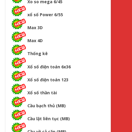
Xo so mega 6/45
xổ số Power 6/55
Max 3D
Max 4D
Thống kê
Xổ số điện toán 6x36
Xổ số điện toán 123
Xổ số thần tài
Cầu bạch thủ (MB)
Cầu lật liên tục (MB)
Cầu về cả cặp (MB)