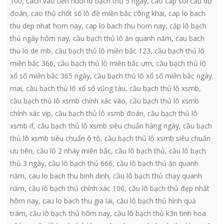
100
,
cách vào tiền nuôi lô bạch thủ 5 ngày
,
cao cấp soi cầu dự
đoán
,
cao thủ chốt số lô đề miền bắc công khai
,
cap lo bach
thu dep nhat hom nay
,
cap lo bach thu hom nay
,
cặp lô bạch
thủ ngày hôm nay
,
cầu bạch thủ lô ăn quanh năm
,
cau bach
thu lo de mb
,
cầu bạch thủ lô miền bắc 123
,
cầu bạch thủ lô
miền bắc 366
,
cầu bạch thủ lô miền bắc ưm
,
cầu bạch thủ lô
xổ số miền bắc 365 ngày
,
cầu bạch thủ lô xổ số miền bắc ngày
mai
,
cầu bạch thủ lô xổ số vũng tàu
,
cầu bạch thủ lô xsmb
,
cầu bạch thủ lô xsmb chính xác vào
,
cầu bạch thủ lô xsmb
chính xác vip
,
cầu bạch thủ lô xsmb đoán
,
cầu bạch thủ lô
xsmb if
,
cầu bạch thủ lô xsmb siêu chuẩn hàng ngày
,
cầu bạch
thủ lô xsmb siêu chuẩn ô tô
,
cầu bạch thủ lô xsmb siêu chuẩn
ưu tiên
,
cầu lô 2 nháy miền bắc
,
cầu lô bạch thủ
,
cầu lô bạch
thủ 3 ngày
,
cầu lô bạch thủ 666
,
cầu lô bạch thủ ăn quanh
năm
,
cau lo bach thu binh dinh
,
cầu lô bạch thủ chạy quanh
năm
,
cầu lô bạch thủ chính xác 100
,
cầu lô bạch thủ đẹp nhất
hôm nay
,
cau lo bach thu gia lai
,
cầu lô bạch thủ hình quả
trám
,
cầu lô bạch thủ hôm nay
,
cầu lô bạch thủ k3n tinh hoa