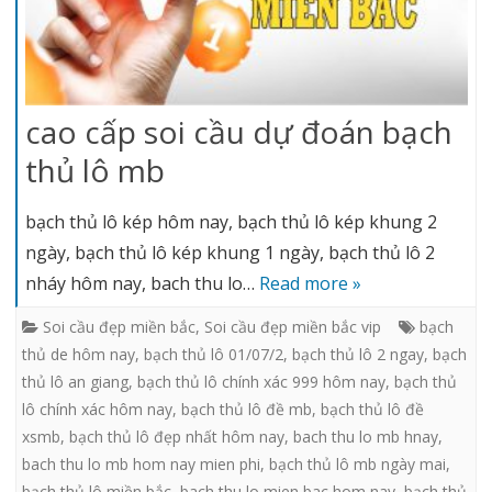
cao cấp soi cầu dự đoán bạch
thủ lô mb
bạch thủ lô kép hôm nay, bạch thủ lô kép khung 2
ngày, bạch thủ lô kép khung 1 ngày, bạch thủ lô 2
nháy hôm nay, bach thu lo…
Read more »
Soi cầu đẹp miền bắc
,
Soi cầu đẹp miền bắc vip
bạch
thủ de hôm nay
,
bạch thủ lô 01/07/2
,
bạch thủ lô 2 ngay
,
bạch
thủ lô an giang
,
bạch thủ lô chính xác 999 hôm nay
,
bạch thủ
lô chính xác hôm nay
,
bạch thủ lô đề mb
,
bạch thủ lô đề
xsmb
,
bạch thủ lô đẹp nhất hôm nay
,
bach thu lo mb hnay
,
bach thu lo mb hom nay mien phi
,
bạch thủ lô mb ngày mai
,
bạch thủ lô miền bắc
,
bach thu lo mien bac hom nay
,
bạch thủ