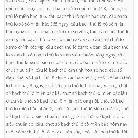
xsmb xskt
,
cao cấp soi cầu dự đoán
,
cao thủ chốt số lô đề
miền bắc công khai
,
cầu bạch thủ lô miền bắc 123
,
cầu bạch
thủ lô miền bắc 366
,
cầu bạch thủ lô miền bắc ưm
,
cầu bạch
thủ lô xổ số miền bắc 365 ngày
,
cầu bạch thủ lô xổ số miền
bắc ngày mai
,
cầu bạch thủ lô xổ số vũng tàu
,
cầu bạch thủ lô
xsmb
,
cầu bạch thủ lô xsmb chính xác vào
,
cầu bạch thủ lô
xsmb chính xác vip
,
cầu bạch thủ lô xsmb đoán
,
cầu bạch thủ
lô xsmb if
,
cầu bạch thủ lô xsmb siêu chuẩn hàng ngày
,
cầu
bạch thủ lô xsmb siêu chuẩn ô tô
,
cầu bạch thủ lô xsmb siêu
chuẩn ưu tiên
,
cầu lô bạch thủ k3n tinh hoa số học
,
cầu số
đẹp
,
chốt số bạch thủ lô chính xác bao nhiêu
,
chốt số bạch thủ
lô hôm nay 3 ngày
,
chốt số bạch thủ lô hôm nay galaxy
,
chốt
số bạch thủ lô miền bắc kê
,
chốt số bạch thủ lô miền bắc lâu
chưa về
,
chốt số bạch thủ lô miền bắc ông nội
,
chốt số bạch
thủ lô miền bắc phần 2
,
chốt số bạch thủ lô siêu chuẩn it
,
chốt
số bạch thủ lô siêu chuẩn phương nam
,
chốt số bạch thủ lô
siêu chuẩn soi cầu
,
chốt số bạch thủ lô tô miền bắc hôm nay
,
chốt số bạch thủ lô tối nay chuẩn xác
,
chốt số bạch thủ lô tối