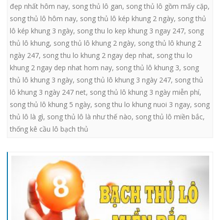
đẹp nhất hôm nay
,
song thủ lô gan
,
song thủ lô gồm mấy cặp
,
song thủ lô hôm nay
,
song thủ lô kép khung 2 ngày
,
song thủ
lô kép khung 3 ngày
,
song thu lo kep khung 3 ngay 247
,
song
thủ lô khung
,
song thủ lô khung 2 ngày
,
song thủ lô khung 2
ngày 247
,
song thu lo khung 2 ngay dep nhat
,
song thu lo
khung 2 ngay dep nhat hom nay
,
song thủ lô khung 3
,
song
thủ lô khung 3 ngày
,
song thủ lô khung 3 ngày 247
,
song thủ
lô khung 3 ngày 247 net
,
song thủ lô khung 3 ngày miễn phí
,
song thủ lô khung 5 ngày
,
song thu lo khung nuoi 3 ngay
,
song
thủ lô là gì
,
song thủ lô là như thế nào
,
song thủ lô miền bắc
,
thống kê cầu lô bạch thủ