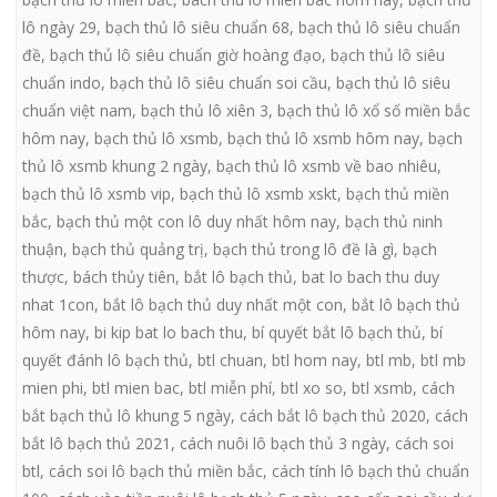
lô ngày 29
,
bạch thủ lô siêu chuẩn 68
,
bạch thủ lô siêu chuẩn
đề
,
bạch thủ lô siêu chuẩn giờ hoàng đạo
,
bạch thủ lô siêu
chuẩn indo
,
bạch thủ lô siêu chuẩn soi cầu
,
bạch thủ lô siêu
chuẩn việt nam
,
bạch thủ lô xiên 3
,
bạch thủ lô xổ số miền bắc
hôm nay
,
bạch thủ lô xsmb
,
bạch thủ lô xsmb hôm nay
,
bạch
thủ lô xsmb khung 2 ngày
,
bạch thủ lô xsmb về bao nhiêu
,
bạch thủ lô xsmb vip
,
bạch thủ lô xsmb xskt
,
bạch thủ miền
bắc
,
bạch thủ một con lô duy nhất hôm nay
,
bạch thủ ninh
thuận
,
bạch thủ quảng trị
,
bạch thủ trong lô đề là gì
,
bạch
thược
,
bách thủy tiên
,
bắt lô bạch thủ
,
bat lo bach thu duy
nhat 1con
,
bắt lô bạch thủ duy nhất một con
,
bắt lô bạch thủ
hôm nay
,
bi kip bat lo bach thu
,
bí quyết bắt lô bạch thủ
,
bí
quyết đánh lô bạch thủ
,
btl chuan
,
btl hom nay
,
btl mb
,
btl mb
mien phi
,
btl mien bac
,
btl miễn phí
,
btl xo so
,
btl xsmb
,
cách
bắt bạch thủ lô khung 5 ngày
,
cách bắt lô bạch thủ 2020
,
cách
bắt lô bạch thủ 2021
,
cách nuôi lô bạch thủ 3 ngày
,
cách soi
btl
,
cách soi lô bạch thủ miền bắc
,
cách tính lô bạch thủ chuẩn