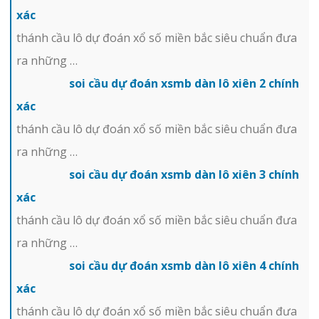
xác
thánh cầu lô dự đoán xổ số miền bắc siêu chuẩn đưa
ra những …
soi cầu dự đoán xsmb dàn lô xiên 2 chính
xác
thánh cầu lô dự đoán xổ số miền bắc siêu chuẩn đưa
ra những …
soi cầu dự đoán xsmb dàn lô xiên 3 chính
xác
thánh cầu lô dự đoán xổ số miền bắc siêu chuẩn đưa
ra những …
soi cầu dự đoán xsmb dàn lô xiên 4 chính
xác
thánh cầu lô dự đoán xổ số miền bắc siêu chuẩn đưa