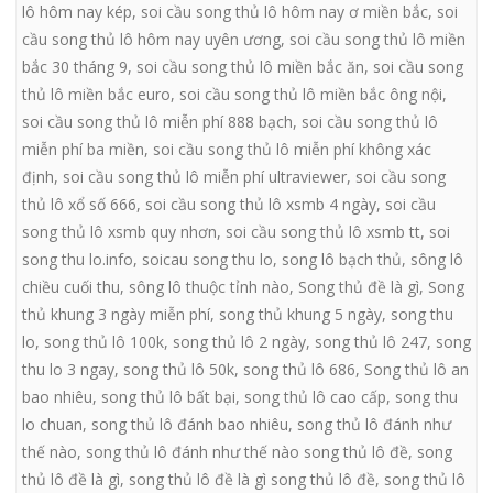
lô hôm nay kép
,
soi cầu song thủ lô hôm nay ơ miền bắc
,
soi
cầu song thủ lô hôm nay uyên ương
,
soi cầu song thủ lô miền
bắc 30 tháng 9
,
soi cầu song thủ lô miền bắc ăn
,
soi cầu song
thủ lô miền bắc euro
,
soi cầu song thủ lô miền bắc ông nội
,
soi cầu song thủ lô miễn phí 888 bạch
,
soi cầu song thủ lô
miễn phí ba miền
,
soi cầu song thủ lô miễn phí không xác
định
,
soi cầu song thủ lô miễn phí ultraviewer
,
soi cầu song
thủ lô xổ số 666
,
soi cầu song thủ lô xsmb 4 ngày
,
soi cầu
song thủ lô xsmb quy nhơn
,
soi cầu song thủ lô xsmb tt
,
soi
song thu lo.info
,
soicau song thu lo
,
song lô bạch thủ
,
sông lô
chiều cuối thu
,
sông lô thuộc tỉnh nào
,
Song thủ đề là gì
,
Song
thủ khung 3 ngày miễn phí
,
song thủ khung 5 ngày
,
song thu
lo
,
song thủ lô 100k
,
song thủ lô 2 ngày
,
song thủ lô 247
,
song
thu lo 3 ngay
,
song thủ lô 50k
,
song thủ lô 686
,
Song thủ lô an
bao nhiêu
,
song thủ lô bất bại
,
song thủ lô cao cấp
,
song thu
lo chuan
,
song thủ lô đánh bao nhiêu
,
song thủ lô đánh như
thế nào
,
song thủ lô đánh như thế nào song thủ lô đề
,
song
thủ lô đề là gì
,
song thủ lô đề là gì song thủ lô đề
,
song thủ lô