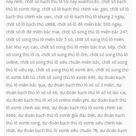
nay ninh
,
chốt số bạch thủ lô tối nay xuantocdo
,
chốt số bạch
thủ lô xsmb rồng
,
chốt số lô bạch thủ chính xác gan
,
chốt số lô
bạch thủ chính xác uwc
,
chốt số lô bạch thủ lô khung 2 ngày
,
chốt số lô bạch thủ ư888
,
chốt số lô đề miền bắc 500 ngày
,
chốt số lô đề miền bắc mai
,
chốt số song thủ lô miền bắc 247
,
chốt số song thủ lô miền bắc 5 số
,
chốt số song thủ lô miền
bắc khu vực cao
,
chốt số song thủ lô miền bắc trực tiếp
,
chốt
số song thủ lô ơi
,
chốt số song thủ lô ôm
,
chốt số song thủ lô
online
,
chốt số song thủ lô siêu chuẩn miền bắc
,
chốt số song
thủ lô siêu vip
,
chốt số song thủ lô xsmb âm
,
chốt số song thủ
lô xsmb bất tử
,
chốt số song thủ lô xsmb êđê
,
dự đoán bạch
thủ lô miền bắc qua
,
dự đoán bạch thủ lô xổ số 3 miền
,
dự
đoán bạch thủ lô xổ số 66
,
dự đoán bạch thủ lô xổ số lào cai
,
dự đoán bạch thủ lô xổ số online miễn phí
,
dự đoán bạch thủ
lô xsmb chính xác 666
,
dự đoán bạch thủ lô xsmb chính xác
6666
,
dự đoán bạch thủ lô xsmb giải đặc biệt
,
dự đoán bạch
thủ lô xsmb rong
,
dự đoán bạch thủ lô xsmb siêu chính xác
nhất
,
dự đoán bạch thủ lô xsmb siêu chuẩn 78
,
dự đoán bạch