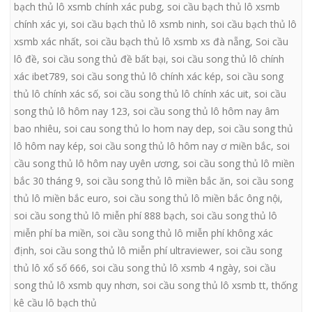
bạch thủ lô xsmb chính xác pubg
,
soi cầu bạch thủ lô xsmb
chính xác yi
,
soi cầu bạch thủ lô xsmb ninh
,
soi cầu bạch thủ lô
xsmb xác nhất
,
soi cầu bạch thủ lô xsmb xs đà nẵng
,
Soi cầu
lô đề
,
soi cầu song thủ đề bất bại
,
soi cầu song thủ lô chính
xác ibet789
,
soi cầu song thủ lô chính xác kép
,
soi cầu song
thủ lô chính xác số
,
soi cầu song thủ lô chính xác uit
,
soi cầu
song thủ lô hôm nay 123
,
soi cầu song thủ lô hôm nay âm
bao nhiêu
,
soi cau song thủ lo hom nay dep
,
soi cầu song thủ
lô hôm nay kép
,
soi cầu song thủ lô hôm nay ơ miền bắc
,
soi
cầu song thủ lô hôm nay uyên ương
,
soi cầu song thủ lô miền
bắc 30 tháng 9
,
soi cầu song thủ lô miền bắc ăn
,
soi cầu song
thủ lô miền bắc euro
,
soi cầu song thủ lô miền bắc ông nội
,
soi cầu song thủ lô miễn phí 888 bạch
,
soi cầu song thủ lô
miễn phí ba miền
,
soi cầu song thủ lô miễn phí không xác
định
,
soi cầu song thủ lô miễn phí ultraviewer
,
soi cầu song
thủ lô xổ số 666
,
soi cầu song thủ lô xsmb 4 ngày
,
soi cầu
song thủ lô xsmb quy nhơn
,
soi cầu song thủ lô xsmb tt
,
thống
kê cầu lô bạch thủ