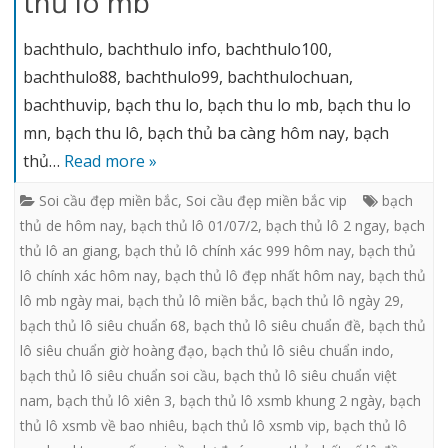
thủ lô mb
bachthulo, bachthulo info, bachthulo100,
bachthulo88, bachthulo99, bachthulochuan,
bachthuvip, bạch thu lo, bạch thu lo mb, bạch thu lo
mn, bạch thu lô, bạch thủ ba càng hôm nay, bạch
thủ…
Read more »
Soi cầu đẹp miền bắc
,
Soi cầu đẹp miền bắc vip
bạch
thủ de hôm nay
,
bạch thủ lô 01/07/2
,
bạch thủ lô 2 ngay
,
bạch
thủ lô an giang
,
bạch thủ lô chính xác 999 hôm nay
,
bạch thủ
lô chính xác hôm nay
,
bạch thủ lô đẹp nhất hôm nay
,
bạch thủ
lô mb ngày mai
,
bạch thủ lô miền bắc
,
bạch thủ lô ngày 29
,
bạch thủ lô siêu chuẩn 68
,
bạch thủ lô siêu chuẩn đề
,
bạch thủ
lô siêu chuẩn giờ hoàng đạo
,
bạch thủ lô siêu chuẩn indo
,
bạch thủ lô siêu chuẩn soi cầu
,
bạch thủ lô siêu chuẩn việt
nam
,
bạch thủ lô xiên 3
,
bạch thủ lô xsmb khung 2 ngày
,
bạch
thủ lô xsmb về bao nhiêu
,
bạch thủ lô xsmb vip
,
bạch thủ lô