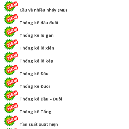
Cầu về nhiều nháy (MB)
Thống kê đầu đuôi
Thống kê lô gan
Thống kê lô xiên
Thống kê lô kép
Thống kê Đầu
Thống kê Đuôi
Thống kê Đầu – Đuôi
Thống kê Tổng
Tần suất xuất hiện