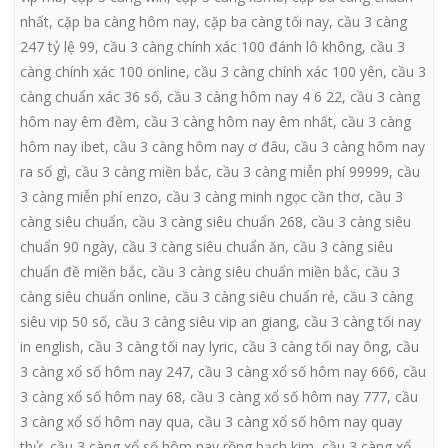
nhất
,
cặp ba càng hôm nay
,
cặp ba càng tối nay
,
cầu 3 càng
247 tỷ lệ 99
,
cầu 3 càng chính xác 100 đánh lô không
,
cầu 3
càng chính xác 100 online
,
cầu 3 càng chính xác 100 yên
,
cầu 3
càng chuẩn xác 36 số
,
cầu 3 càng hôm nay 4 6 22
,
cầu 3 càng
hôm nay êm đềm
,
cầu 3 càng hôm nay êm nhất
,
cầu 3 càng
hôm nay ibet
,
cầu 3 càng hôm nay ơ đâu
,
cầu 3 càng hôm nay
ra số gì
,
cầu 3 càng miền bắc
,
cầu 3 càng miễn phí 99999
,
cầu
3 càng miễn phí enzo
,
cầu 3 càng minh ngọc cần thơ
,
cầu 3
càng siêu chuẩn
,
cầu 3 càng siêu chuẩn 268
,
cầu 3 càng siêu
chuẩn 90 ngày
,
cầu 3 càng siêu chuẩn ăn
,
cầu 3 càng siêu
chuẩn đề miền bắc
,
cầu 3 càng siêu chuẩn miền bắc
,
cầu 3
càng siêu chuẩn online
,
cầu 3 càng siêu chuẩn rẻ
,
cầu 3 càng
siêu vip 50 số
,
cầu 3 càng siêu vip an giang
,
cầu 3 càng tối nay
in english
,
cầu 3 càng tối nay lyric
,
cầu 3 càng tối nay ông
,
cầu
3 càng xổ số hôm nay 247
,
cầu 3 càng xổ số hôm nay 666
,
cầu
3 càng xổ số hôm nay 68
,
cầu 3 càng xổ số hôm nay 777
,
cầu
3 càng xổ số hôm nay qua
,
cầu 3 càng xổ số hôm nay quay
thử
,
cầu 3 càng xổ số hôm nay rồng bạch kim
,
cầu 3 càng xổ