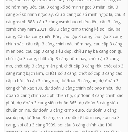
số hôm nay ướt
,
cầu 3 càng xổ số minh ngọc 3 miền
,
cầu 3
càng xổ số minh ngọc ây
,
cầu 3 càng xổ số minh ngọc là
,
cầu 3
càng xsmb 888
,
cầu 3 càng xsmb bao nhiêu tiền
,
cầu 3 càng
xsmb chay nam 2021
,
cầu 3 càng xsmb thống kê soi
,
cầu ba
càng
,
Cầu ba càng miền Bắc
,
cầu cặp 3 càng
,
cầu cặp 3 càng
chính xác
,
cầu cặp 3 càng chính xác hôm nay
,
cau cặp 3 càng
mien bac
,
cầu cặp 3 càng siêu đẹp
,
chiều nay ba càng con gì
,
chốt cặp 3 càng
,
chốt cặp 3 càng hôm nay
,
chốt cặp 3 càng
mb
,
chốt cặp 3 càng miễn phí
,
chốt cặp 3 càng rbk
,
chốt cặp 3
càng rồng bạch kim
,
CHỐT số 3 càng
,
chốt số cặp 3 càng cao
cấp
,
chốt số cặp 3 càng mb
,
dự đoán 3 càng an
,
dự đoán 3
càng chính xác 100
,
dự đoán 3 càng chính xác bao nhiêu
,
dự
đoán 3 càng chính xác phi thiên hạ
,
dự đoán 3 càng chính xác
phút
,
dự đoán 3 càng siêu chuẩn 365
,
dự đoán 3 càng siêu
chuẩn online
,
dự đoán 3 càng xsmb euro
,
dự đoán 3 càng
xsmb phí
,
dự đoán 3 càng xsmb quốc tế hôm nay
,
soi cau 3
cang
,
soi cầu 3 càng 7999
,
soi cầu 3 càng chính xác 100