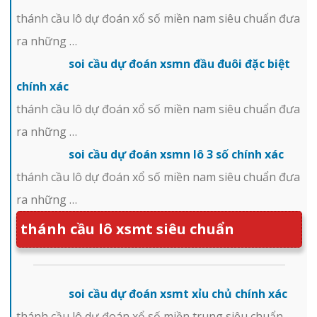
thánh cầu lô dự đoán xổ số miền nam siêu chuẩn đưa
ra những …
soi cầu dự đoán xsmn đầu đuôi đặc biệt
chính xác
thánh cầu lô dự đoán xổ số miền nam siêu chuẩn đưa
ra những …
soi cầu dự đoán xsmn lô 3 số chính xác
thánh cầu lô dự đoán xổ số miền nam siêu chuẩn đưa
ra những …
thánh cầu lô xsmt siêu chuẩn
soi cầu dự đoán xsmt xỉu chủ chính xác
thánh cầu lô dự đoán xổ số miền trung siêu chuẩn