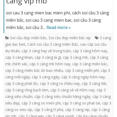
càng víp mb
soi cau 3 cang mien bac mien phi, cách soi cầu 3 càng
miền bắc, soi cau 3 cang mien bac, soi cầu 3 càng
miền bắc, soi cầu 3…
Read more »
Soi cầu đẹp miền bắc
,
Soi cầu đẹp miền bắc vip
3 cang
giai dac biet
,
Cách soi cầu 3 càng miền Bắc
,
cao cấp soi cầu
dự đoán
,
cặp 3 càng hay về trong tuần
,
cặp 3 càng hôm nay
,
cặp 3 càng khan
,
cặp 3 càng là gì
,
cặp 3 càng mb
,
cặp 3 càng
mb chính xác
,
cặp 3 càng mb hôm nay
,
cặp 3 càng miền bắc
,
cặp 3 càng miền bắc ăn bao nhiêu
,
cặp 3 càng miễn phí
,
cặp 3
càng mỗi ngày
,
cặp 3 càng ngày
,
cặp 3 càng ngày hôm nay
,
cặp 3 càng phát lộc
,
cặp 3 càng ra chiều nay
,
cặp 3 càng rbk
,
cặp 3 càng rồng bạch kim
,
cặp 3 càng sẽ về hôm nay
,
cặp 3
càng siêu chuẩn
,
cặp 3 càng siêu chuẩn hàng ngày
,
cặp 3 càng
siêu đẹp
,
cặp 3 càng so mien phi
,
cặp 3 càng so phat tai
,
cặp 3
càng so sieu vip
,
cặp 3 càng tỉ phú
,
cặp 3 càng víp
,
cặp 3 càng
víp mb
,
cặp 3 càng win
,
cặp 3 càng xsmb
,
cặp ba càng chuẩn