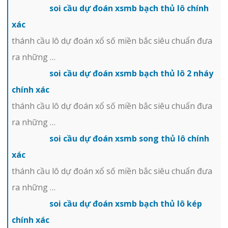
soi cầu dự đoán xsmb bạch thủ lô chính
xác
thánh cầu lô dự đoán xổ số miền bắc siêu chuẩn đưa
ra những …
soi cầu dự đoán xsmb bạch thủ lô 2 nháy
chính xác
thánh cầu lô dự đoán xổ số miền bắc siêu chuẩn đưa
ra những …
soi cầu dự đoán xsmb song thủ lô chính
xác
thánh cầu lô dự đoán xổ số miền bắc siêu chuẩn đưa
ra những …
soi cầu dự đoán xsmb bạch thủ lô kép
chính xác