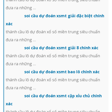
đưa ra những …
soi cầu dự đoán xsmt giải đặc biệt chính
xác
thánh cầu lô dự đoán xổ số miền trung siêu chuẩn
đưa ra những …
soi cầu dự đoán xsmt giải 8 chính xác
thánh cầu lô dự đoán xổ số miền trung siêu chuẩn
đưa ra những …
soi cầu dự đoán xsmt bao lô chính xác
thánh cầu lô dự đoán xổ số miền trung siêu chuẩn
đưa ra những …
soi cầu dự đoán xsmt cặp xỉu chủ chính
xác
thánh cầu lô dự đoán xổ số miền trung siêu chuẩn