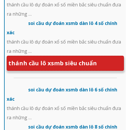
thánh cầu lô dự đoán xổ số miền bắc siêu chuẩn đưa
ra những …
soi cầu dự đoán xsmb dàn lô 4 số chính
xác
thánh cầu lô dự đoán xổ số miền bắc siêu chuẩn đưa
ra những …
thánh cầu lô xsmb siêu chuẩn
soi cầu dự đoán xsmb dàn lô 6 số chính
xác
thánh cầu lô dự đoán xổ số miền bắc siêu chuẩn đưa
ra những …
soi cầu dự đoán xsmb dàn lô 8 số chính