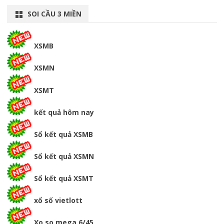
SOI CẦU 3 MIỀN
XSMB
XSMN
XSMT
kết quả hôm nay
Sổ kết quả XSMB
Sổ kết quả XSMN
Sổ kết quả XSMT
xổ số vietlott
Xo so mega 6/45