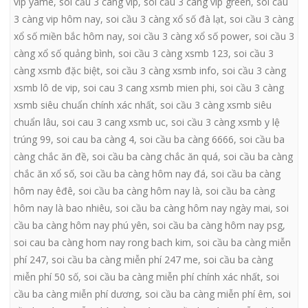
vip yame
,
soi cầu 3 càng vip
,
soi cầu 3 càng vip green
,
soi cầu
3 càng vip hôm nay
,
soi cầu 3 càng xổ số đà lạt
,
soi cầu 3 càng
xổ số miền bắc hôm nay
,
soi cầu 3 càng xổ số power
,
soi cầu 3
càng xổ số quảng bình
,
soi cầu 3 càng xsmb 123
,
soi cầu 3
càng xsmb đặc biệt
,
soi cầu 3 càng xsmb info
,
soi cầu 3 càng
xsmb lô de vip
,
soi cau 3 cang xsmb mien phi
,
soi cầu 3 càng
xsmb siêu chuẩn chính xác nhất
,
soi cầu 3 càng xsmb siêu
chuẩn lâu
,
soi cau 3 cang xsmb uc
,
soi cầu 3 càng xsmb y lệ
trúng 99
,
soi cau ba càng 4
,
soi cầu ba càng 6666
,
soi cầu ba
càng chắc ăn đề
,
soi cầu ba càng chắc ăn quá
,
soi cầu ba càng
chắc ăn xổ số
,
soi cầu ba càng hôm nay đá
,
soi cầu ba càng
hôm nay êđê
,
soi cầu ba càng hôm nay là
,
soi cầu ba càng
hôm nay là bao nhiêu
,
soi cầu ba càng hôm nay ngày mai
,
soi
cầu ba càng hôm nay phú yên
,
soi cầu ba càng hôm nay psg
,
soi cau ba càng hom nay rong bach kim
,
soi cầu ba càng miễn
phí 247
,
soi cầu ba càng miễn phí 247 me
,
soi cầu ba càng
miễn phí 50 số
,
soi cầu ba càng miễn phí chính xác nhất
,
soi
cầu ba càng miễn phí dương
,
soi cầu ba càng miễn phí êm
,
soi