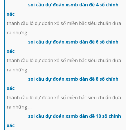
soi cầu dự đoán xsmb dàn đề 4 số chính
xác
thánh cầu lô dự đoán xổ số miền bắc siêu chuẩn đưa
ra những …
soi cầu dự đoán xsmb dàn đề 6 số chính
xác
thánh cầu lô dự đoán xổ số miền bắc siêu chuẩn đưa
ra những …
soi cầu dự đoán xsmb dàn đề 8 số chính
xác
thánh cầu lô dự đoán xổ số miền bắc siêu chuẩn đưa
ra những …
soi cầu dự đoán xsmb dàn đề 10 số chính
xác