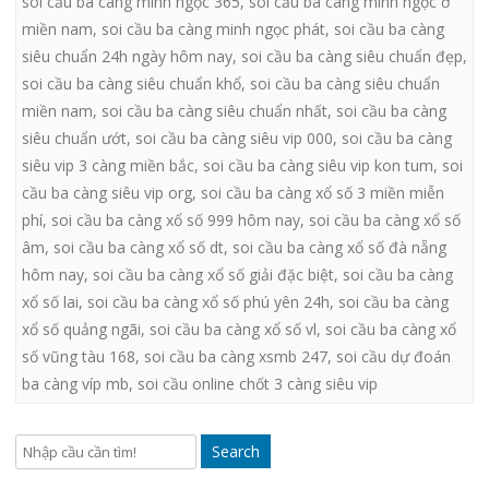
soi cầu ba càng minh ngọc 365
,
soi cầu ba càng minh ngọc ơ
miền nam
,
soi cầu ba càng minh ngọc phát
,
soi cầu ba càng
siêu chuẩn 24h ngày hôm nay
,
soi cầu ba càng siêu chuẩn đẹp
,
soi cầu ba càng siêu chuẩn khổ
,
soi cầu ba càng siêu chuẩn
miền nam
,
soi cầu ba càng siêu chuẩn nhất
,
soi cầu ba càng
siêu chuẩn ướt
,
soi cầu ba càng siêu vip 000
,
soi cầu ba càng
siêu vip 3 càng miền bắc
,
soi cầu ba càng siêu vip kon tum
,
soi
cầu ba càng siêu vip org
,
soi cầu ba càng xổ số 3 miền miễn
phí
,
soi cầu ba càng xổ số 999 hôm nay
,
soi cầu ba càng xổ số
âm
,
soi cầu ba càng xổ số dt
,
soi cầu ba càng xổ số đà nẵng
hôm nay
,
soi cầu ba càng xổ số giải đặc biệt
,
soi cầu ba càng
xổ số lai
,
soi cầu ba càng xổ số phú yên 24h
,
soi cầu ba càng
xổ số quảng ngãi
,
soi cầu ba càng xổ số vl
,
soi cầu ba càng xổ
số vũng tàu 168
,
soi cầu ba càng xsmb 247
,
soi cầu dự đoán
ba càng víp mb
,
soi cầu online chốt 3 càng siêu vip
Search