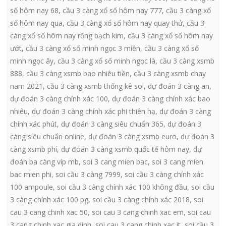
số hôm nay 68
,
cầu 3 càng xổ số hôm nay 777
,
cầu 3 càng xổ
số hôm nay qua
,
cầu 3 càng xổ số hôm nay quay thử
,
cầu 3
càng xổ số hôm nay rồng bạch kim
,
cầu 3 càng xổ số hôm nay
ướt
,
cầu 3 càng xổ số minh ngọc 3 miền
,
cầu 3 càng xổ số
minh ngọc ây
,
cầu 3 càng xổ số minh ngọc là
,
cầu 3 càng xsmb
888
,
cầu 3 càng xsmb bao nhiêu tiền
,
cầu 3 càng xsmb chay
nam 2021
,
cầu 3 càng xsmb thống kê soi
,
dự đoán 3 càng an
,
dự đoán 3 càng chính xác 100
,
dự đoán 3 càng chính xác bao
nhiêu
,
dự đoán 3 càng chính xác phi thiên hạ
,
dự đoán 3 càng
chính xác phút
,
dự đoán 3 càng siêu chuẩn 365
,
dự đoán 3
càng siêu chuẩn online
,
dự đoán 3 càng xsmb euro
,
dự đoán 3
càng xsmb phí
,
dự đoán 3 càng xsmb quốc tế hôm nay
,
dự
đoán ba càng víp mb
,
soi 3 cang mien bac
,
soi 3 cang mien
bac mien phi
,
soi cầu 3 càng 7999
,
soi cầu 3 càng chính xác
100 ampoule
,
soi cầu 3 càng chính xác 100 không đầu
,
soi cầu
3 càng chính xác 100 pg
,
soi cầu 3 càng chính xác 2018
,
soi
cau 3 cang chinh xac 50
,
soi cau 3 cang chinh xac em
,
soi cau
3 cang chinh xac gia dinh
,
soi cau 3 cang chinh xac it
,
soi cầu 3