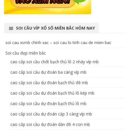
SOI CẦU VÍP XỔ SỐ MIỀN BẮC HÔM NAY
soi cau xsmb chinh xac – soi cau lo tinh cau de mien bac
Soi cầu đẹp miền bắc
cao cấp soi cầu chốt bạch thủ lô 2 nháy víp mb
cao cấp soi cầu dự đoán ba càng víp mb
cao cấp soi cầu dự đoán bạch thủ đề mb
cao cấp soi cầu dự đoán bạch thủ lô kép mb
cao cấp soi cầu dự đoán bạch thủ lô mb
cao cấp soi cầu dự đoán cặp 3 càng víp mb
cao cấp soi cầu dự đoán dàn đề 4 con mb