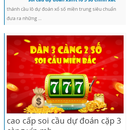
thánh cầu lô dự đoán xổ số miền trung siêu chuẩn
đưa ra những …
cao cấp soi cầu dự đoán cặp 3