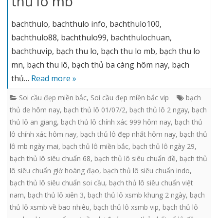
thủ lô mb
bachthulo, bachthulo info, bachthulo100,
bachthulo88, bachthulo99, bachthulochuan,
bachthuvip, bạch thu lo, bạch thu lo mb, bạch thu lo
mn, bạch thu lô, bạch thủ ba càng hôm nay, bạch
thủ…
Read more »
Soi cầu đẹp miền bắc
,
Soi cầu đẹp miền bắc vip
bạch
thủ de hôm nay
,
bạch thủ lô 01/07/2
,
bạch thủ lô 2 ngay
,
bạch
thủ lô an giang
,
bạch thủ lô chính xác 999 hôm nay
,
bạch thủ
lô chính xác hôm nay
,
bạch thủ lô đẹp nhất hôm nay
,
bạch thủ
lô mb ngày mai
,
bạch thủ lô miền bắc
,
bạch thủ lô ngày 29
,
bạch thủ lô siêu chuẩn 68
,
bạch thủ lô siêu chuẩn đề
,
bạch thủ
lô siêu chuẩn giờ hoàng đạo
,
bạch thủ lô siêu chuẩn indo
,
bạch thủ lô siêu chuẩn soi cầu
,
bạch thủ lô siêu chuẩn việt
nam
,
bạch thủ lô xiên 3
,
bạch thủ lô xsmb khung 2 ngày
,
bạch
thủ lô xsmb về bao nhiêu
,
bạch thủ lô xsmb vip
,
bạch thủ lô