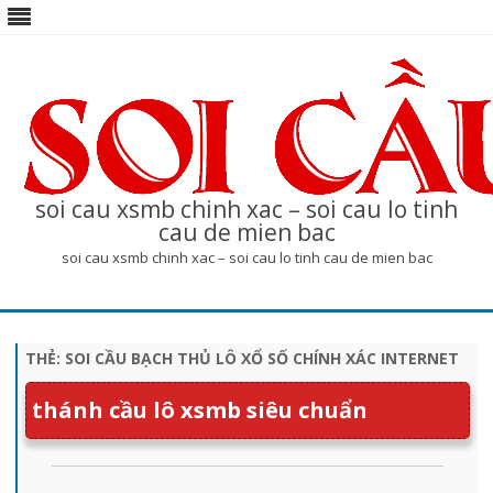
soi cau xsmb chinh xac – soi cau lo tinh
cau de mien bac
soi cau xsmb chinh xac – soi cau lo tinh cau de mien bac
Skip
to
content
THẺ:
SOI CẦU BẠCH THỦ LÔ XỔ SỐ CHÍNH XÁC INTERNET
thánh cầu lô xsmb siêu chuẩn