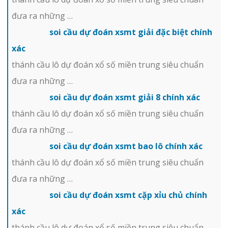
đưa ra những …
soi cầu dự đoán xsmt giải đặc biệt chính
xác
thánh cầu lô dự đoán xổ số miền trung siêu chuẩn
đưa ra những …
soi cầu dự đoán xsmt giải 8 chính xác
thánh cầu lô dự đoán xổ số miền trung siêu chuẩn
đưa ra những …
soi cầu dự đoán xsmt bao lô chính xác
thánh cầu lô dự đoán xổ số miền trung siêu chuẩn
đưa ra những …
soi cầu dự đoán xsmt cặp xỉu chủ chính
xác
thánh cầu lô dự đoán xổ số miền trung siêu chuẩn