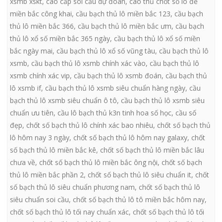
xsmb xskt
,
cao cấp soi cầu dự đoán
,
cao thủ chốt số lô đề
miền bắc công khai
,
cầu bạch thủ lô miền bắc 123
,
cầu bạch
thủ lô miền bắc 366
,
cầu bạch thủ lô miền bắc ưm
,
cầu bạch
thủ lô xổ số miền bắc 365 ngày
,
cầu bạch thủ lô xổ số miền
bắc ngày mai
,
cầu bạch thủ lô xổ số vũng tàu
,
cầu bạch thủ lô
xsmb
,
cầu bạch thủ lô xsmb chính xác vào
,
cầu bạch thủ lô
xsmb chính xác vip
,
cầu bạch thủ lô xsmb đoán
,
cầu bạch thủ
lô xsmb if
,
cầu bạch thủ lô xsmb siêu chuẩn hàng ngày
,
cầu
bạch thủ lô xsmb siêu chuẩn ô tô
,
cầu bạch thủ lô xsmb siêu
chuẩn ưu tiên
,
cầu lô bạch thủ k3n tinh hoa số học
,
cầu số
đẹp
,
chốt số bạch thủ lô chính xác bao nhiêu
,
chốt số bạch thủ
lô hôm nay 3 ngày
,
chốt số bạch thủ lô hôm nay galaxy
,
chốt
số bạch thủ lô miền bắc kê
,
chốt số bạch thủ lô miền bắc lâu
chưa về
,
chốt số bạch thủ lô miền bắc ông nội
,
chốt số bạch
thủ lô miền bắc phần 2
,
chốt số bạch thủ lô siêu chuẩn it
,
chốt
số bạch thủ lô siêu chuẩn phương nam
,
chốt số bạch thủ lô
siêu chuẩn soi cầu
,
chốt số bạch thủ lô tô miền bắc hôm nay
,
chốt số bạch thủ lô tối nay chuẩn xác
,
chốt số bạch thủ lô tối