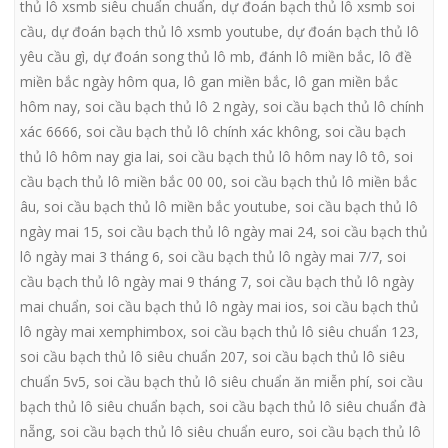
thủ lô xsmb siêu chuẩn chuẩn
,
dự đoán bạch thủ lô xsmb soi
cầu
,
dự đoán bạch thủ lô xsmb youtube
,
dự đoán bạch thủ lô
yêu cầu gì
,
dự đoán song thủ lô mb
,
đánh lô miền bắc
,
lô đề
miền bắc ngày hôm qua
,
lô gan miền bắc
,
lô gan miền bắc
hôm nay
,
soi cầu bạch thủ lô 2 ngày
,
soi cầu bạch thủ lô chính
xác 6666
,
soi cầu bạch thủ lô chính xác không
,
soi cầu bạch
thủ lô hôm nay gia lai
,
soi cầu bạch thủ lô hôm nay lô tô
,
soi
cầu bạch thủ lô miền bắc 00 00
,
soi cầu bạch thủ lô miền bắc
âu
,
soi cầu bạch thủ lô miền bắc youtube
,
soi cầu bạch thủ lô
ngày mai 15
,
soi cầu bạch thủ lô ngày mai 24
,
soi cầu bạch thủ
lô ngày mai 3 tháng 6
,
soi cầu bạch thủ lô ngày mai 7/7
,
soi
cầu bạch thủ lô ngày mai 9 tháng 7
,
soi cầu bạch thủ lô ngày
mai chuẩn
,
soi cầu bạch thủ lô ngày mai ios
,
soi cầu bạch thủ
lô ngày mai xemphimbox
,
soi cầu bạch thủ lô siêu chuẩn 123
,
soi cầu bạch thủ lô siêu chuẩn 207
,
soi cầu bạch thủ lô siêu
chuẩn 5v5
,
soi cầu bạch thủ lô siêu chuẩn ăn miễn phí
,
soi cầu
bạch thủ lô siêu chuẩn bạch
,
soi cầu bạch thủ lô siêu chuẩn đà
nẵng
,
soi cầu bạch thủ lô siêu chuẩn euro
,
soi cầu bạch thủ lô