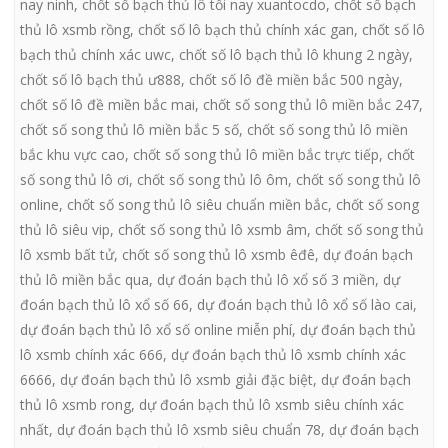
nay ninh
,
chốt số bạch thủ lô tối nay xuantocdo
,
chốt số bạch
thủ lô xsmb rồng
,
chốt số lô bạch thủ chính xác gan
,
chốt số lô
bạch thủ chính xác uwc
,
chốt số lô bạch thủ lô khung 2 ngày
,
chốt số lô bạch thủ ư888
,
chốt số lô đề miền bắc 500 ngày
,
chốt số lô đề miền bắc mai
,
chốt số song thủ lô miền bắc 247
,
chốt số song thủ lô miền bắc 5 số
,
chốt số song thủ lô miền
bắc khu vực cao
,
chốt số song thủ lô miền bắc trực tiếp
,
chốt
số song thủ lô ơi
,
chốt số song thủ lô ôm
,
chốt số song thủ lô
online
,
chốt số song thủ lô siêu chuẩn miền bắc
,
chốt số song
thủ lô siêu vip
,
chốt số song thủ lô xsmb âm
,
chốt số song thủ
lô xsmb bất tử
,
chốt số song thủ lô xsmb êđê
,
dự đoán bạch
thủ lô miền bắc qua
,
dự đoán bạch thủ lô xổ số 3 miền
,
dự
đoán bạch thủ lô xổ số 66
,
dự đoán bạch thủ lô xổ số lào cai
,
dự đoán bạch thủ lô xổ số online miễn phí
,
dự đoán bạch thủ
lô xsmb chính xác 666
,
dự đoán bạch thủ lô xsmb chính xác
6666
,
dự đoán bạch thủ lô xsmb giải đặc biệt
,
dự đoán bạch
thủ lô xsmb rong
,
dự đoán bạch thủ lô xsmb siêu chính xác
nhất
,
dự đoán bạch thủ lô xsmb siêu chuẩn 78
,
dự đoán bạch