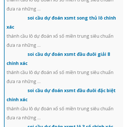
đưa ra những …
soi cầu dự đoán xsmt song thủ lô chính
xác
thánh cầu lô dự đoán xổ số miền trung siêu chuẩn
đưa ra những …
soi cầu dự đoán xsmt đầu đuôi giải 8
chính xác
thánh cầu lô dự đoán xổ số miền trung siêu chuẩn
đưa ra những …
soi cầu dự đoán xsmt đầu đuôi đặc biệt
chính xác
thánh cầu lô dự đoán xổ số miền trung siêu chuẩn
đưa ra những …
soi cầu dự đoán xsmt lô 3 số chính xác