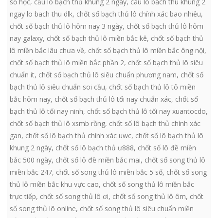
số học
,
cầu lô bạch thủ khung 2 ngày
,
cau lo bach thu khung 2
ngay lo bach thu dlk
,
chốt số bạch thủ lô chính xác bao nhiêu
,
chốt số bạch thủ lô hôm nay 3 ngày
,
chốt số bạch thủ lô hôm
nay galaxy
,
chốt số bạch thủ lô miền bắc kê
,
chốt số bạch thủ
lô miền bắc lâu chưa về
,
chốt số bạch thủ lô miền bắc ông nội
,
chốt số bạch thủ lô miền bắc phần 2
,
chốt số bạch thủ lô siêu
chuẩn it
,
chốt số bạch thủ lô siêu chuẩn phương nam
,
chốt số
bạch thủ lô siêu chuẩn soi cầu
,
chốt số bạch thủ lô tô miền
bắc hôm nay
,
chốt số bạch thủ lô tối nay chuẩn xác
,
chốt số
bạch thủ lô tối nay ninh
,
chốt số bạch thủ lô tối nay xuantocdo
,
chốt số bạch thủ lô xsmb rồng
,
chốt số lô bạch thủ chính xác
gan
,
chốt số lô bạch thủ chính xác uwc
,
chốt số lô bạch thủ lô
khung 2 ngày
,
chốt số lô bạch thủ ư888
,
chốt số lô đề miền
bắc 500 ngày
,
chốt số lô đề miền bắc mai
,
chốt số song thủ lô
miền bắc 247
,
chốt số song thủ lô miền bắc 5 số
,
chốt số song
thủ lô miền bắc khu vực cao
,
chốt số song thủ lô miền bắc
trực tiếp
,
chốt số song thủ lô ơi
,
chốt số song thủ lô ôm
,
chốt
số song thủ lô online
,
chốt số song thủ lô siêu chuẩn miền