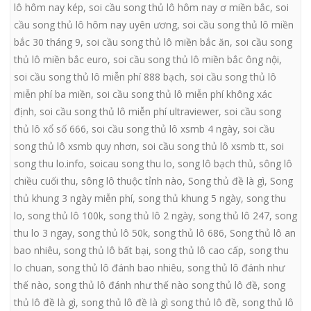
lô hôm nay kép
,
soi cầu song thủ lô hôm nay ơ miền bắc
,
soi
cầu song thủ lô hôm nay uyên ương
,
soi cầu song thủ lô miền
bắc 30 tháng 9
,
soi cầu song thủ lô miền bắc ăn
,
soi cầu song
thủ lô miền bắc euro
,
soi cầu song thủ lô miền bắc ông nội
,
soi cầu song thủ lô miễn phí 888 bạch
,
soi cầu song thủ lô
miễn phí ba miền
,
soi cầu song thủ lô miễn phí không xác
định
,
soi cầu song thủ lô miễn phí ultraviewer
,
soi cầu song
thủ lô xổ số 666
,
soi cầu song thủ lô xsmb 4 ngày
,
soi cầu
song thủ lô xsmb quy nhơn
,
soi cầu song thủ lô xsmb tt
,
soi
song thu lo.info
,
soicau song thu lo
,
song lô bạch thủ
,
sông lô
chiều cuối thu
,
sông lô thuộc tỉnh nào
,
Song thủ đề là gì
,
Song
thủ khung 3 ngày miễn phí
,
song thủ khung 5 ngày
,
song thu
lo
,
song thủ lô 100k
,
song thủ lô 2 ngày
,
song thủ lô 247
,
song
thu lo 3 ngay
,
song thủ lô 50k
,
song thủ lô 686
,
Song thủ lô an
bao nhiêu
,
song thủ lô bất bại
,
song thủ lô cao cấp
,
song thu
lo chuan
,
song thủ lô đánh bao nhiêu
,
song thủ lô đánh như
thế nào
,
song thủ lô đánh như thế nào song thủ lô đề
,
song
thủ lô đề là gì
,
song thủ lô đề là gì song thủ lô đề
,
song thủ lô