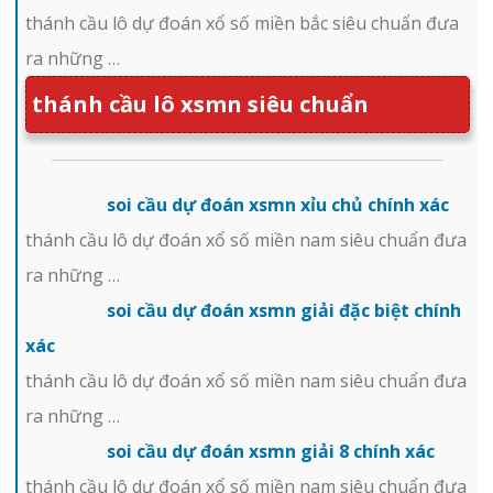
thánh cầu lô dự đoán xổ số miền bắc siêu chuẩn đưa
ra những …
thánh cầu lô xsmn siêu chuẩn
soi cầu dự đoán xsmn xỉu chủ chính xác
thánh cầu lô dự đoán xổ số miền nam siêu chuẩn đưa
ra những …
soi cầu dự đoán xsmn giải đặc biệt chính
xác
thánh cầu lô dự đoán xổ số miền nam siêu chuẩn đưa
ra những …
soi cầu dự đoán xsmn giải 8 chính xác
thánh cầu lô dự đoán xổ số miền nam siêu chuẩn đưa