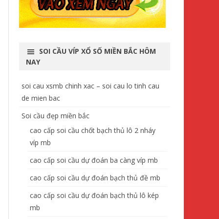
SOI CẦU VÍP XỔ SỐ MIỀN BẮC HÔM
NAY
soi cau xsmb chinh xac – soi cau lo tinh cau
de mien bac
Soi cầu đẹp miền bắc
cao cấp soi cầu chốt bạch thủ lô 2 nháy
víp mb
cao cấp soi cầu dự đoán ba càng víp mb
cao cấp soi cầu dự đoán bạch thủ đề mb
cao cấp soi cầu dự đoán bạch thủ lô kép
mb