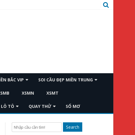
IỀN BẮC VIP
SOI CẦU ĐẸP MIỀN TRUNG
 DỰ ĐOÁN
XSMB
XSMN
CAO CẤP SOI CẦU DỰ ĐOÁN
XSMT
BAO LÔ MT
 LÔ TÔ
QUAY THỬ
SỔ MƠ
 DỰ ĐOÁN
CAO CẤP SOI CẦU DỰ ĐOÁN
NG LOTO MB
QUAY THỬ XSMB
CẶP XÍU CHỦ MT
Search
 DỰ ĐOÁN LÔ
NG LOTO MT
QUAY THỬ XSMN
CAO CẤP SOI CẦU DỰ ĐOÁN