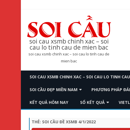
soi cau xsmb chinh xac – soi
cau lo tinh cau de mien bac
soi cau xsmb chinh xac – soi cau lo tinh cau de
mien bac
SOI CAU XSMB CHINH XAC – SOI CAU LO TINH CAU
SOI CẦU ĐẸP MIỀN NAM
PHƯƠNG PHÁP ĐÁ
CAO CẤP SOI CẦU DỰ ĐOÁN
KẾT QUẢ HÔM NAY
SỔ KẾT QUẢ
VIET
BAO LÔ MN
SỔ KẾT QUẢ XSMB
XỔ SỐ
CAO CẤP SOI CẦU DỰ ĐOÁN
THẺ:
SOI CẦU ĐỀ XSMB 4/1/2022
SỔ KẾT QUẢ XSMT
XO SO
CẶP XÍU CHỦ MN