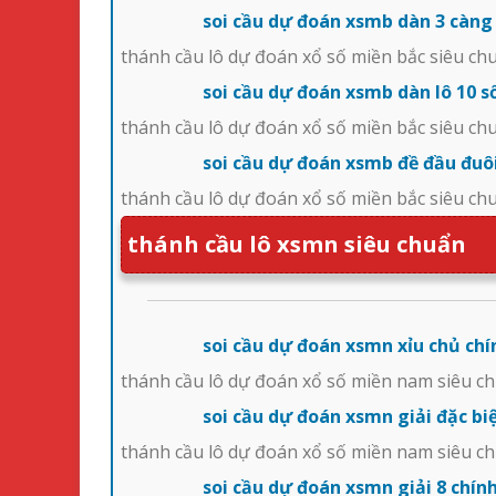
soi cầu dự đoán xsmb dàn 3 càng 
thánh cầu lô dự đoán xổ số miền bắc siêu c
soi cầu dự đoán xsmb dàn lô 10 s
thánh cầu lô dự đoán xổ số miền bắc siêu c
soi cầu dự đoán xsmb đề đầu đuôi
thánh cầu lô dự đoán xổ số miền bắc siêu c
thánh cầu lô xsmn siêu chuẩn
soi cầu dự đoán xsmn xỉu chủ chí
thánh cầu lô dự đoán xổ số miền nam siêu c
soi cầu dự đoán xsmn giải đặc biệ
thánh cầu lô dự đoán xổ số miền nam siêu c
soi cầu dự đoán xsmn giải 8 chín