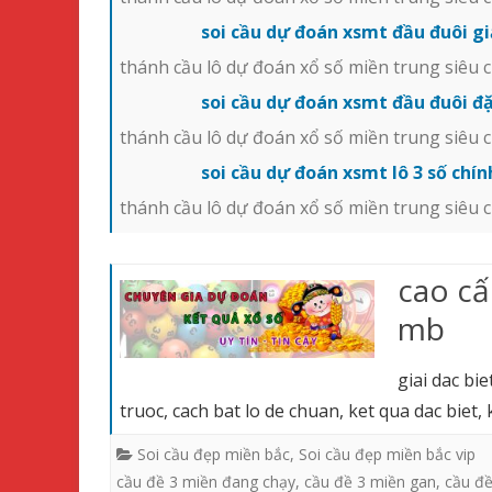
soi cầu dự đoán xsmt đầu đuôi giả
thánh cầu lô dự đoán xổ số miền trung siêu
soi cầu dự đoán xsmt đầu đuôi đặ
thánh cầu lô dự đoán xổ số miền trung siêu
soi cầu dự đoán xsmt lô 3 số chín
thánh cầu lô dự đoán xổ số miền trung siêu
cao cấ
mb
giai dac bi
truoc, cach bat lo de chuan, ket qua dac biet
Soi cầu đẹp miền bắc
,
Soi cầu đẹp miền bắc vip
cầu đề 3 miền đang chạy
,
cầu đề 3 miền gan
,
cầu đề