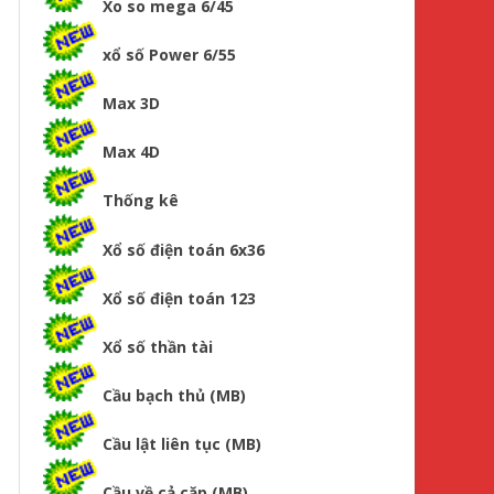
Xo so mega 6/45
xổ số Power 6/55
Max 3D
Max 4D
Thống kê
Xổ số điện toán 6x36
Xổ số điện toán 123
Xổ số thần tài
Cầu bạch thủ (MB)
Cầu lật liên tục (MB)
Cầu về cả cặp (MB)