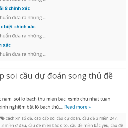
i 8 chính xác
 chuẩn đưa ra những …
c biệt chính xác
 chuẩn đưa ra những …
h xác
 chuẩn đưa ra những …
p soi cầu dự đoán song thủ đề
et nam, soi lo bach thu mien bac, xsmb chu nhat tuan
, kinh nghiệm bắt lô bạch thủ,…
Read more »
cách xin số đề
,
cao cấp soi cầu dự đoán
,
cầu đề 3 miền 247
,
 3 miền ơ đâu
,
cầu đề miền bắc ô tô
,
cầu đề miền bắc yêu
,
cầu đề