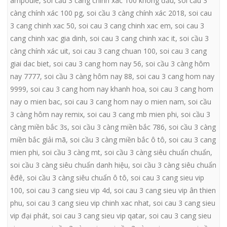
ampoule
,
soi cầu 3 càng chính xác 100 không đầu
,
soi cầu 3
càng chính xác 100 pg
,
soi cầu 3 càng chính xác 2018
,
soi cau
3 cang chinh xac 50
,
soi cau 3 cang chinh xac em
,
soi cau 3
cang chinh xac gia dinh
,
soi cau 3 cang chinh xac it
,
soi cầu 3
càng chính xác uit
,
soi cau 3 cang chuan 100
,
soi cau 3 cang
giai dac biet
,
soi cau 3 cang hom nay 56
,
soi cầu 3 càng hôm
nay 7777
,
soi cầu 3 càng hôm nay 88
,
soi cau 3 cang hom nay
9999
,
soi cau 3 cang hom nay khanh hoa
,
soi cau 3 cang hom
nay o mien bac
,
soi cau 3 cang hom nay o mien nam
,
soi cầu
3 càng hôm nay remix
,
soi cau 3 cang mb mien phi
,
soi cầu 3
càng miền bắc 3s
,
soi cầu 3 càng miền bắc 786
,
soi cầu 3 càng
miền bắc giải mã
,
soi cầu 3 càng miền bắc ô tô
,
soi cau 3 cang
mien phi
,
soi cầu 3 càng mt
,
soi cầu 3 càng siêu chuẩn chuẩn
,
soi cầu 3 càng siêu chuẩn danh hiệu
,
soi cầu 3 càng siêu chuẩn
êđê
,
soi cầu 3 càng siêu chuẩn ô tô
,
soi cau 3 cang sieu vip
100
,
soi cau 3 cang sieu vip 4d
,
soi cau 3 cang sieu vip ân thien
phu
,
soi cau 3 cang sieu vip chinh xac nhat
,
soi cau 3 cang sieu
vip đại phát
,
soi cau 3 cang sieu vip qatar
,
soi cau 3 cang sieu