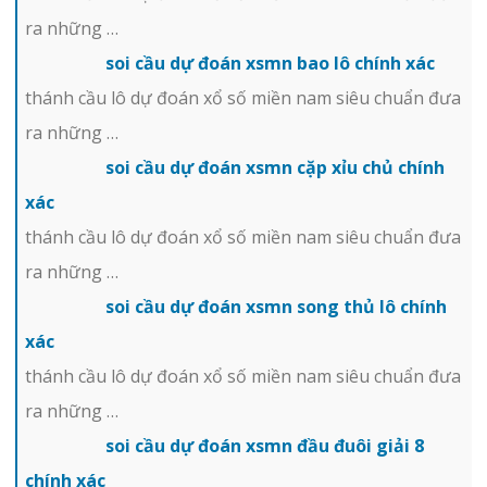
ra những …
soi cầu dự đoán xsmn bao lô chính xác
thánh cầu lô dự đoán xổ số miền nam siêu chuẩn đưa
ra những …
soi cầu dự đoán xsmn cặp xỉu chủ chính
xác
thánh cầu lô dự đoán xổ số miền nam siêu chuẩn đưa
ra những …
soi cầu dự đoán xsmn song thủ lô chính
xác
thánh cầu lô dự đoán xổ số miền nam siêu chuẩn đưa
ra những …
soi cầu dự đoán xsmn đầu đuôi giải 8
chính xác