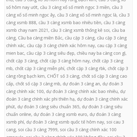
số hôm nay ướt
,
cầu 3 càng xổ số minh ngọc 3 miền
,
cầu 3
càng xổ số minh ngọc ây
,
cầu 3 càng xổ số minh ngọc là
,
cầu 3
càng xsmb 888
,
cầu 3 càng xsmb bao nhiêu tiền
,
cầu 3 càng
xsmb chay nam 2021
,
cầu 3 càng xsmb thống kê soi
,
cầu ba
càng
,
Cầu ba càng miền Bắc
,
cầu cặp 3 càng
,
cầu cặp 3 càng
chính xác
,
cầu cặp 3 càng chính xác hôm nay
,
cau cặp 3 càng
mien bac
,
cầu cặp 3 càng siêu đẹp
,
chiều nay ba càng con gì
,
chốt cặp 3 càng
,
chốt cặp 3 càng hôm nay
,
chốt cặp 3 càng
mb
,
chốt cặp 3 càng miễn phí
,
chốt cặp 3 càng rbk
,
chốt cặp 3
càng rồng bạch kim
,
CHỐT số 3 càng
,
chốt số cặp 3 càng cao
cấp
,
chốt số cặp 3 càng mb
,
dự đoán 3 càng an
,
dự đoán 3
càng chính xác 100
,
dự đoán 3 càng chính xác bao nhiêu
,
dự
đoán 3 càng chính xác phi thiên hạ
,
dự đoán 3 càng chính xác
phút
,
dự đoán 3 càng siêu chuẩn 365
,
dự đoán 3 càng siêu
chuẩn online
,
dự đoán 3 càng xsmb euro
,
dự đoán 3 càng
xsmb phí
,
dự đoán 3 càng xsmb quốc tế hôm nay
,
soi cau 3
cang
,
soi cầu 3 càng 7999
,
soi cầu 3 càng chính xác 100