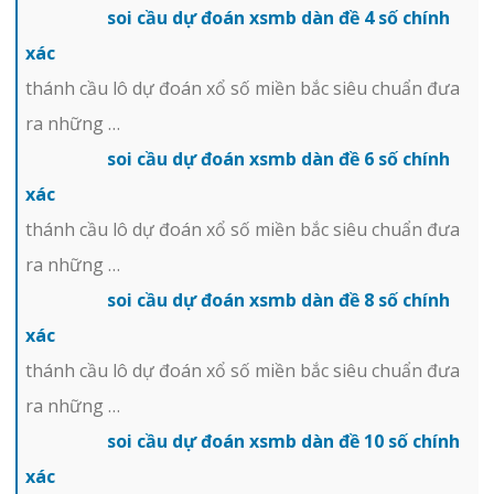
soi cầu dự đoán xsmb dàn đề 4 số chính
xác
thánh cầu lô dự đoán xổ số miền bắc siêu chuẩn đưa
ra những …
soi cầu dự đoán xsmb dàn đề 6 số chính
xác
thánh cầu lô dự đoán xổ số miền bắc siêu chuẩn đưa
ra những …
soi cầu dự đoán xsmb dàn đề 8 số chính
xác
thánh cầu lô dự đoán xổ số miền bắc siêu chuẩn đưa
ra những …
soi cầu dự đoán xsmb dàn đề 10 số chính
xác