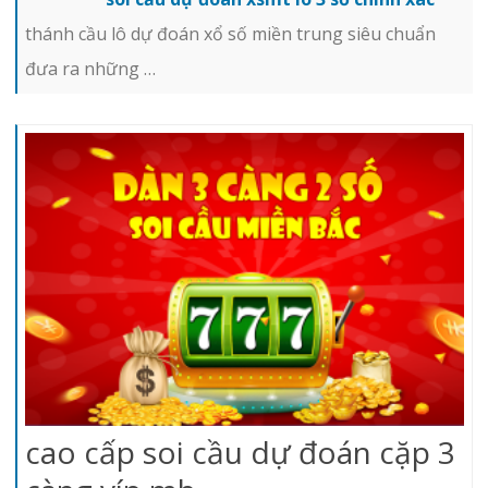
thánh cầu lô dự đoán xổ số miền trung siêu chuẩn
đưa ra những …
cao cấp soi cầu dự đoán cặp 3