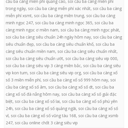
cầu ba càng miễn phí quảng cáo
,
soi cầu ba càng miễn phí
trong ngày
,
soi cầu ba càng miễn phí xác nhất
,
soi cầu ba càng
miễn phí xsmt
,
soi cầu ba càng miền trung
,
soi cầu ba càng
minh ngọc 247
,
soi cầu ba càng minh ngọc 365
,
soi cầu ba
càng minh ngọc ơ miền nam
,
soi cầu ba càng minh ngọc phát
,
soi cầu ba càng siêu chuẩn 24h ngày hôm nay
,
soi cầu ba càng
siêu chuẩn đẹp
,
soi cầu ba càng siêu chuẩn khổ
,
soi cầu ba
càng siêu chuẩn miền nam
,
soi cầu ba càng siêu chuẩn nhất
,
soi cầu ba càng siêu chuẩn ướt
,
soi cầu ba càng siêu vip 000
,
soi cầu ba càng siêu vip 3 càng miền bắc
,
soi cầu ba càng siêu
vip kon tum
,
soi cầu ba càng siêu vip org
,
soi cầu ba càng xổ
số 3 miền miễn phí
,
soi cầu ba càng xổ số 999 hôm nay
,
soi
cầu ba càng xổ số âm
,
soi cầu ba càng xổ số dt
,
soi cầu ba
càng xổ số đà nẵng hôm nay
,
soi cầu ba càng xổ số giải đặc
biệt
,
soi cầu ba càng xổ số lai
,
soi cầu ba càng xổ số phú yên
24h
,
soi cầu ba càng xổ số quảng ngãi
,
soi cầu ba càng xổ số
vl
,
soi cầu ba càng xổ số vũng tàu 168
,
soi cầu ba càng xsmb
247
,
soi cầu online chốt 3 càng siêu vip