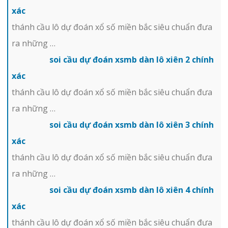
xác
thánh cầu lô dự đoán xổ số miền bắc siêu chuẩn đưa
ra những …
soi cầu dự đoán xsmb dàn lô xiên 2 chính
xác
thánh cầu lô dự đoán xổ số miền bắc siêu chuẩn đưa
ra những …
soi cầu dự đoán xsmb dàn lô xiên 3 chính
xác
thánh cầu lô dự đoán xổ số miền bắc siêu chuẩn đưa
ra những …
soi cầu dự đoán xsmb dàn lô xiên 4 chính
xác
thánh cầu lô dự đoán xổ số miền bắc siêu chuẩn đưa