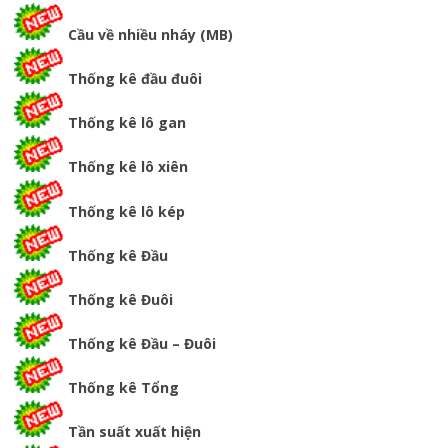
Cầu về nhiều nháy (MB)
Thống kê đầu đuôi
Thống kê lô gan
Thống kê lô xiên
Thống kê lô kép
Thống kê Đầu
Thống kê Đuôi
Thống kê Đầu – Đuôi
Thống kê Tổng
Tần suất xuất hiện