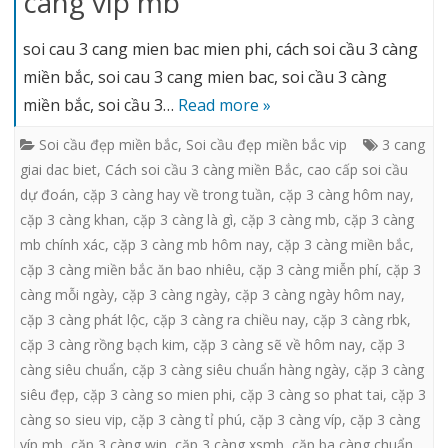
càng víp mb
soi cau 3 cang mien bac mien phi, cách soi cầu 3 càng
miền bắc, soi cau 3 cang mien bac, soi cầu 3 càng
miền bắc, soi cầu 3…
Read more »
Soi cầu đẹp miền bắc
,
Soi cầu đẹp miền bắc vip
3 cang
giai dac biet
,
Cách soi cầu 3 càng miền Bắc
,
cao cấp soi cầu
dự đoán
,
cặp 3 càng hay về trong tuần
,
cặp 3 càng hôm nay
,
cặp 3 càng khan
,
cặp 3 càng là gì
,
cặp 3 càng mb
,
cặp 3 càng
mb chính xác
,
cặp 3 càng mb hôm nay
,
cặp 3 càng miền bắc
,
cặp 3 càng miền bắc ăn bao nhiêu
,
cặp 3 càng miễn phí
,
cặp 3
càng mỗi ngày
,
cặp 3 càng ngày
,
cặp 3 càng ngày hôm nay
,
cặp 3 càng phát lộc
,
cặp 3 càng ra chiều nay
,
cặp 3 càng rbk
,
cặp 3 càng rồng bạch kim
,
cặp 3 càng sẽ về hôm nay
,
cặp 3
càng siêu chuẩn
,
cặp 3 càng siêu chuẩn hàng ngày
,
cặp 3 càng
siêu đẹp
,
cặp 3 càng so mien phi
,
cặp 3 càng so phat tai
,
cặp 3
càng so sieu vip
,
cặp 3 càng tỉ phú
,
cặp 3 càng víp
,
cặp 3 càng
víp mb
,
cặp 3 càng win
,
cặp 3 càng xsmb
,
cặp ba càng chuẩn