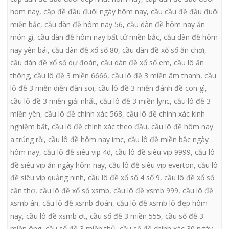
hom nay
,
cặp đề đầu đuôi ngày hôm nay
,
cầu cầu đề đầu đuôi
miền bắc
,
cầu dàn đề hôm nay 56
,
cầu dàn đề hôm nay ăn
món gì
,
cầu dàn đề hôm nay bất tử miền bắc
,
cầu dàn đề hôm
nay yên bái
,
cầu dàn đề xổ số 80
,
cầu dàn đề xổ số ăn chơi
,
cầu dàn đề xổ số dự đoán
,
cầu dàn đề xổ số em
,
cầu lô ăn
thông
,
cầu lô đề 3 miền 6666
,
cầu lô đề 3 miền âm thanh
,
cầu
lô đề 3 miền diễn đàn soi
,
cầu lô đề 3 miền đánh đề con gì
,
cầu lô đề 3 miền giải nhất
,
cầu lô đề 3 miền lyric
,
cầu lô đề 3
miền yên
,
cầu lô đề chính xác 568
,
cầu lô đề chính xác kinh
nghiệm bắt
,
cầu lô đề chính xác theo đầu
,
cầu lô đề hôm nay
a trúng rồi
,
cầu lô đề hôm nay imc
,
cầu lô đề miền bắc ngày
hôm nay
,
cầu lô đề siêu vip 4d
,
cầu lô đề siêu vip 9999
,
cầu lô
đề siêu vip ăn ngày hôm nay
,
cầu lô đề siêu vip everton
,
cầu lô
đề siêu vip quảng ninh
,
cầu lô đề xổ số 4 số 9
,
cầu lô đề xổ số
cần thơ
,
cầu lô đề xổ số xsmb
,
cầu lô đề xsmb 999
,
cầu lô đề
xsmb ân
,
cầu lô đề xsmb đoán
,
cầu lô đề xsmb lô đẹp hôm
nay
,
cầu lô đề xsmb ơt
,
cầu số đề 3 miền 555
,
cầu số đề 3
miền ông
,
cầu số đề 3 miền thủ
,
cầu số đề chính xác 30 ngày
,