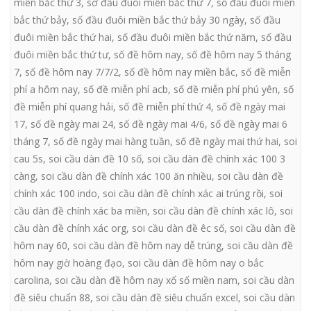
miền bắc thứ 3
,
sớ đầu đuôi miền bắc thứ 7
,
số đầu đuôi miền
bắc thứ bảy
,
số đầu đuôi miền bắc thứ bảy 30 ngày
,
số đầu
đuôi miền bắc thứ hai
,
số đầu đuôi miền bắc thứ năm
,
số đầu
đuôi miền bắc thứ tư
,
số đề hôm nay
,
số đề hôm nay 5 tháng
7
,
số đề hôm nay 7/7/2
,
số đề hôm nay miền bắc
,
số đề miễn
phí a hôm nay
,
số đề miễn phí acb
,
số đề miễn phí phú yên
,
số
đề miễn phí quang hải
,
số đề miễn phí thứ 4
,
số đề ngày mai
17
,
số đề ngày mai 24
,
số đề ngày mai 4/6
,
số đề ngày mai 6
tháng 7
,
số đề ngày mai hàng tuần
,
số đề ngày mai thứ hai
,
soi
cau 5s
,
soi cầu dàn đề 10 số
,
soi cầu dàn đề chính xác 100 3
càng
,
soi cầu dàn đề chính xác 100 ăn nhiều
,
soi cầu dàn đề
chính xác 100 indo
,
soi cầu dàn đề chính xác ai trúng rồi
,
soi
cầu dàn đề chính xác ba miền
,
soi cầu dàn đề chính xác lô
,
soi
cầu dàn đề chính xác org
,
soi cầu dàn đề êc số
,
soi cầu dàn đề
hôm nay 60
,
soi cầu dàn đề hôm nay dễ trúng
,
soi cầu dàn đề
hôm nay giờ hoàng đạo
,
soi cầu dàn đề hôm nay o bắc
carolina
,
soi cầu dàn đề hôm nay xổ số miền nam
,
soi cầu dàn
đề siêu chuẩn 88
,
soi cầu dàn đề siêu chuẩn excel
,
soi cầu dàn