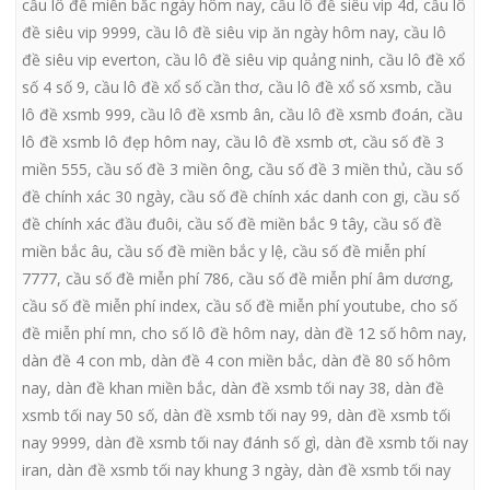
cầu lô đề miền bắc ngày hôm nay
,
cầu lô đề siêu vip 4d
,
cầu lô
đề siêu vip 9999
,
cầu lô đề siêu vip ăn ngày hôm nay
,
cầu lô
đề siêu vip everton
,
cầu lô đề siêu vip quảng ninh
,
cầu lô đề xổ
số 4 số 9
,
cầu lô đề xổ số cần thơ
,
cầu lô đề xổ số xsmb
,
cầu
lô đề xsmb 999
,
cầu lô đề xsmb ân
,
cầu lô đề xsmb đoán
,
cầu
lô đề xsmb lô đẹp hôm nay
,
cầu lô đề xsmb ơt
,
cầu số đề 3
miền 555
,
cầu số đề 3 miền ông
,
cầu số đề 3 miền thủ
,
cầu số
đề chính xác 30 ngày
,
cầu số đề chính xác danh con gi
,
cầu số
đề chính xác đầu đuôi
,
cầu số đề miền bắc 9 tây
,
cầu số đề
miền bắc âu
,
cầu số đề miền bắc y lệ
,
cầu số đề miễn phí
7777
,
cầu số đề miễn phí 786
,
cầu số đề miễn phí âm dương
,
cầu số đề miễn phí index
,
cầu số đề miễn phí youtube
,
cho số
đề miễn phí mn
,
cho số lô đề hôm nay
,
dàn đề 12 số hôm nay
,
dàn đề 4 con mb
,
dàn đề 4 con miền bắc
,
dàn đề 80 số hôm
nay
,
dàn đề khan miền bắc
,
dàn đề xsmb tối nay 38
,
dàn đề
xsmb tối nay 50 số
,
dàn đề xsmb tối nay 99
,
dàn đề xsmb tối
nay 9999
,
dàn đề xsmb tối nay đánh số gì
,
dàn đề xsmb tối nay
iran
,
dàn đề xsmb tối nay khung 3 ngày
,
dàn đề xsmb tối nay