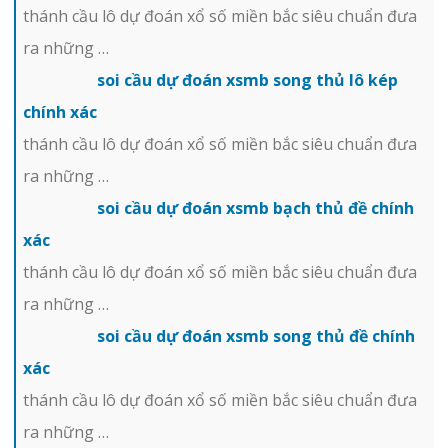
thánh cầu lô dự đoán xổ số miền bắc siêu chuẩn đưa
ra những …
soi cầu dự đoán xsmb song thủ lô kép
chính xác
thánh cầu lô dự đoán xổ số miền bắc siêu chuẩn đưa
ra những …
soi cầu dự đoán xsmb bạch thủ đề chính
xác
thánh cầu lô dự đoán xổ số miền bắc siêu chuẩn đưa
ra những …
soi cầu dự đoán xsmb song thủ đề chính
xác
thánh cầu lô dự đoán xổ số miền bắc siêu chuẩn đưa
ra những …