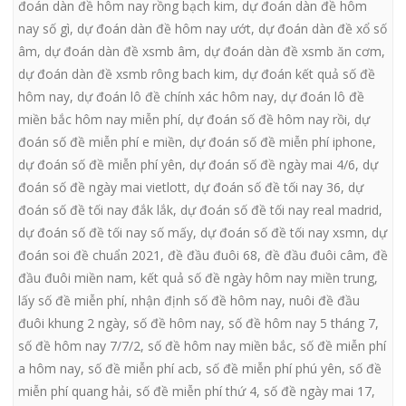
đoán dàn đề hôm nay rồng bạch kim
,
dự đoán dàn đề hôm
nay số gì
,
dự đoán dàn đề hôm nay ướt
,
dự đoán dàn đề xổ số
âm
,
dự đoán dàn đề xsmb âm
,
dự đoán dàn đề xsmb ăn cơm
,
dự đoán dàn đề xsmb rông bach kim
,
dự đoán kết quả số đề
hôm nay
,
dự đoán lô đề chính xác hôm nay
,
dự đoán lô đề
miền bắc hôm nay miễn phí
,
dự đoán số đề hôm nay rồi
,
dự
đoán số đề miễn phí e miền
,
dự đoán số đề miễn phí iphone
,
dự đoán số đề miễn phí yên
,
dự đoán số đề ngày mai 4/6
,
dự
đoán số đề ngày mai vietlott
,
dự đoán số đề tối nay 36
,
dự
đoán số đề tối nay đắk lắk
,
dự đoán số đề tối nay real madrid
,
dự đoán số đề tối nay số mấy
,
dự đoán số đề tối nay xsmn
,
dự
đoán soi đề chuẩn 2021
,
đề đầu đuôi 68
,
đề đầu đuôi câm
,
đề
đầu đuôi miền nam
,
kết quả số đề ngày hôm nay miền trung
,
lấy số đề miễn phí
,
nhận định số đề hôm nay
,
nuôi đề đầu
đuôi khung 2 ngày
,
số đề hôm nay
,
số đề hôm nay 5 tháng 7
,
số đề hôm nay 7/7/2
,
số đề hôm nay miền bắc
,
số đề miễn phí
a hôm nay
,
số đề miễn phí acb
,
số đề miễn phí phú yên
,
số đề
miễn phí quang hải
,
số đề miễn phí thứ 4
,
số đề ngày mai 17
,