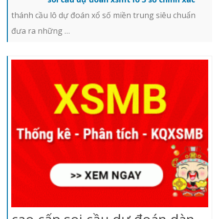
thánh cầu lô dự đoán xổ số miền trung siêu chuẩn
đưa ra những …