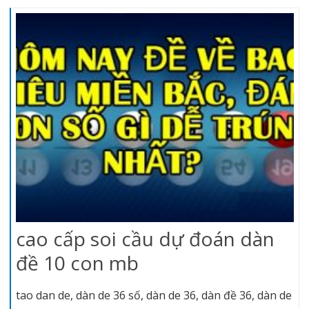
cao cấp soi cầu dự đoán dàn
đề 10 con mb
tao dan de, dàn de 36 số, dàn de 36, dàn đề 36, dàn de