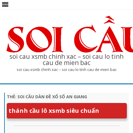
soi cau xsmb chinh xac – soi cau lo tinh
cau de mien bac
soi cau xsmb chinh xac – soi cau lo tinh cau de mien bac
Skip
to
content
THẺ:
SOI CẦU DÀN ĐỀ XỔ SỐ AN GIANG
thánh cầu lô xsmb siêu chuẩn