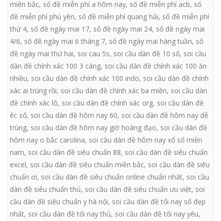
miền bắc
,
số đề miễn phí a hôm nay
,
số đề miễn phí acb
,
số
đề miễn phí phú yên
,
số đề miễn phí quang hải
,
số đề miễn phí
thứ 4
,
số đề ngày mai 17
,
số đề ngày mai 24
,
số đề ngày mai
4/6
,
số đề ngày mai 6 tháng 7
,
số đề ngày mai hàng tuần
,
số
đề ngày mai thứ hai
,
soi cau 5s
,
soi cầu dàn đề 10 số
,
soi cầu
dàn đề chính xác 100 3 càng
,
soi cầu dàn đề chính xác 100 ăn
nhiều
,
soi cầu dàn đề chính xác 100 indo
,
soi cầu dàn đề chính
xác ai trúng rồi
,
soi cầu dàn đề chính xác ba miền
,
soi cầu dàn
đề chính xác lô
,
soi cầu dàn đề chính xác org
,
soi cầu dàn đề
êc số
,
soi cầu dàn đề hôm nay 60
,
soi cầu dàn đề hôm nay dễ
trúng
,
soi cầu dàn đề hôm nay giờ hoàng đạo
,
soi cầu dàn đề
hôm nay o bắc carolina
,
soi cầu dàn đề hôm nay xổ số miền
nam
,
soi cầu dàn đề siêu chuẩn 88
,
soi cầu dàn đề siêu chuẩn
excel
,
soi cầu dàn đề siêu chuẩn miền bắc
,
soi cầu dàn đề siêu
chuẩn ơi
,
soi cầu dàn đề siêu chuẩn online chuẩn nhất
,
soi cầu
dàn đề siêu chuẩn thủ
,
soi cầu dàn đề siêu chuẩn ưu việt
,
soi
cầu dàn đề siêu chuẩn y hà nội
,
soi cầu dàn đề tối nay số đẹp
nhất
,
soi cầu dàn đề tối nay thủ
,
soi cầu dàn đề tối nay yêu
,