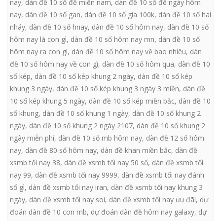
nay
,
dàn đề 10 số đề miền nam
,
dàn đề 10 số đề ngày hôm
nay
,
dàn đề 10 số gan
,
dàn đề 10 số gia 100k
,
dàn đề 10 số hai
nháy
,
dàn đề 10 số hnay
,
dàn đề 10 số hôm nay
,
dàn đề 10 số
hôm nay là con gì
,
dàn đề 10 số hôm nay mn
,
dàn đề 10 số
hôm nay ra con gì
,
dàn đề 10 số hôm nay về bao nhiêu
,
dàn
đề 10 số hôm nay về con gì
,
dàn đề 10 số hôm qua
,
dàn đề 10
số kép
,
dàn đề 10 số kép khung 2 ngày
,
dàn đề 10 số kép
khung 3 ngày
,
dàn đề 10 số kép khung 3 ngày 3 miền
,
dàn đề
10 số kép khung 5 ngày
,
dàn đề 10 số kép miền bắc
,
dàn đề 10
số khung
,
dàn đề 10 số khung 1 ngày
,
dàn đề 10 số khung 2
ngày
,
dàn đề 10 số khung 2 ngày 2107
,
dàn đề 10 số khung 2
ngày miễn phí
,
dàn đề 10 số mb hôm nay
,
dàn đề 12 số hôm
nay
,
dàn đề 80 số hôm nay
,
dàn đề khan miền bắc
,
dàn đề
xsmb tối nay 38
,
dàn đề xsmb tối nay 50 số
,
dàn đề xsmb tối
nay 99
,
dàn đề xsmb tối nay 9999
,
dàn đề xsmb tối nay đánh
số gì
,
dàn đề xsmb tối nay iran
,
dàn đề xsmb tối nay khung 3
ngày
,
dàn đề xsmb tối nay soi
,
dàn đề xsmb tối nay ưu đãi
,
dự
đoán dàn đề 10 con mb
,
dự đoán dàn đề hôm nay galaxy
,
dự