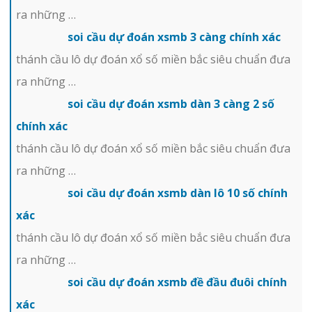
ra những …
soi cầu dự đoán xsmb 3 càng chính xác
thánh cầu lô dự đoán xổ số miền bắc siêu chuẩn đưa
ra những …
soi cầu dự đoán xsmb dàn 3 càng 2 số
chính xác
thánh cầu lô dự đoán xổ số miền bắc siêu chuẩn đưa
ra những …
soi cầu dự đoán xsmb dàn lô 10 số chính
xác
thánh cầu lô dự đoán xổ số miền bắc siêu chuẩn đưa
ra những …
soi cầu dự đoán xsmb đề đầu đuôi chính
xác