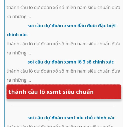
thánh cầu lô dự đoán xổ số miền nam siêu chuẩn đưa
ra những …
soi cầu dự đoán xsmn đầu đuôi đặc biệt
chính xác
thánh cầu lô dự đoán xổ số miền nam siêu chuẩn đưa
ra những …
soi cầu dự đoán xsmn lô 3 số chính xác
thánh cầu lô dự đoán xổ số miền nam siêu chuẩn đưa
ra những …
thánh cầu lô xsmt siêu chuẩn
soi cầu dự đoán xsmt xỉu chủ chính xác
thánh cầu lô dự đoán xổ số miền trung siêu chuẩn