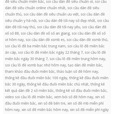
đề siêu chuẩn miền bắc
,
soi cầu dàn đề siêu chuẩn ơi
,
soi cầu
dàn đề siêu chuẩn online chuẩn nhất
,
soi cầu dàn đề siêu
chuẩn thủ
,
soi cầu dàn đề siêu chuẩn ưu việt
,
soi cầu dàn đề
siêu chuẩn y hà nội
,
soi cầu dàn đề tối nay số đẹp nhất
,
soi cầu
dàn đề tối nay thủ
,
soi cầu dàn đề tối nay yêu
,
soi cầu dàn đề
xổ số 88
,
soi cầu dàn đề xổ số an giang
,
soi cầu dàn đề xổ số
ơi hôm nay
,
soi cầu dàn đề xsmb es
,
soi cầu dàn đề xsmb thủ
,
soi cầu lô đề ba miền bắc trung nam
,
soi cầu lô đề miền bắc
ăn cáp
,
soi cầu lô đề miền bắc ngày 22 tháng 7
,
soi cầu lô đề
miền bắc ngày 30 tháng 7
,
soi cầu lô đề miền trung hôm nay
,
soi cầu lô đề xsmb bạc nhớ hôm nay
,
tạo dàn đề miền bắc
,
tham khảo đầu đuôi miền bắc
,
thảo luận số đề hôm nay
,
thống kê đầu đuôi miền bắc 100 ngày
,
thống kê đầu đuôi miền
bắc 30 ngày
,
thống kê đầu đuôi miền bắc chủ nhật
,
thống kê
kết quả dàn đề 2 số miền bắc
,
thống kê số đầu đuôi miền bắc
,
video soi cầu lô đề miền bắc
,
xem bói số đề hôm nay
,
xin số
đầu đuôi miền bắc
,
xin số đề bến tre
,
xin số đề mb miễn phí
hôm nay
,
xin số đề miền bắc hôm nay
,
xin số đề miễn phí ngày