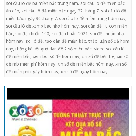
soi cầu lô đề ba miền bắc trung nam
,
soi cầu lô đề miền bắc
ăn cáp
,
soi cầu lô đề miền bắc ngày 22 tháng 7
,
soi cầu lô đề
miền bắc ngày 30 tháng 7
,
soi cầu lô đề miền trung hôm nay
,
soi cầu lô đề xsmb bạc nhớ hôm nay
,
soi dàn đề 10 con miền
bắc
,
soi đề chuẩn 100
,
soi đề chuẩn 2021
,
soi đề chuẩn nhất
hôm nay
,
soi lô đề
,
tạo dàn đề miền bắc
,
thảo luận số đề hôm
nay
,
thống kê kết quả dàn đề 2 số miền bắc
,
video soi cầu lô
đề miền bắc
,
xem bói số đề hôm nay
,
xin số đề bến tre
,
xin số
đề mb miễn phí hôm nay
,
xin số đề miền bắc hôm nay
,
xin số
đề miễn phí ngày hôm nay
,
xin số đề ngày hôm nay