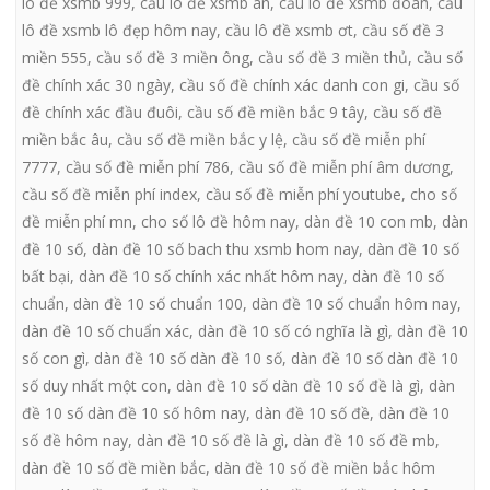
lô đề xsmb 999
,
cầu lô đề xsmb ân
,
cầu lô đề xsmb đoán
,
cầu
lô đề xsmb lô đẹp hôm nay
,
cầu lô đề xsmb ơt
,
cầu số đề 3
miền 555
,
cầu số đề 3 miền ông
,
cầu số đề 3 miền thủ
,
cầu số
đề chính xác 30 ngày
,
cầu số đề chính xác danh con gi
,
cầu số
đề chính xác đầu đuôi
,
cầu số đề miền bắc 9 tây
,
cầu số đề
miền bắc âu
,
cầu số đề miền bắc y lệ
,
cầu số đề miễn phí
7777
,
cầu số đề miễn phí 786
,
cầu số đề miễn phí âm dương
,
cầu số đề miễn phí index
,
cầu số đề miễn phí youtube
,
cho số
đề miễn phí mn
,
cho số lô đề hôm nay
,
dàn đề 10 con mb
,
dàn
đề 10 số
,
dàn đề 10 số bach thu xsmb hom nay
,
dàn đề 10 số
bất bại
,
dàn đề 10 số chính xác nhất hôm nay
,
dàn đề 10 số
chuẩn
,
dàn đề 10 số chuẩn 100
,
dàn đề 10 số chuẩn hôm nay
,
dàn đề 10 số chuẩn xác
,
dàn đề 10 số có nghĩa là gì
,
dàn đề 10
số con gì
,
dàn đề 10 số dàn đề 10 số
,
dàn đề 10 số dàn đề 10
số duy nhất một con
,
dàn đề 10 số dàn đề 10 số đề là gì
,
dàn
đề 10 số dàn đề 10 số hôm nay
,
dàn đề 10 số đề
,
dàn đề 10
số đề hôm nay
,
dàn đề 10 số đề là gì
,
dàn đề 10 số đề mb
,
dàn đề 10 số đề miền bắc
,
dàn đề 10 số đề miền bắc hôm