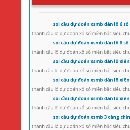
soi cầu dự đoán xsmb dàn lô 6 số
thánh cầu lô dự đoán xổ số miền bắc siêu c
soi cầu dự đoán xsmb dàn lô 8 số
thánh cầu lô dự đoán xổ số miền bắc siêu c
soi cầu dự đoán xsmb dàn lô xiên
thánh cầu lô dự đoán xổ số miền bắc siêu c
soi cầu dự đoán xsmb dàn lô xiên
thánh cầu lô dự đoán xổ số miền bắc siêu c
soi cầu dự đoán xsmb dàn lô xiên
thánh cầu lô dự đoán xổ số miền bắc siêu c
soi cầu dự đoán xsmb 3 càng chín
thánh cầu lô dự đoán xổ số miền bắc siêu c