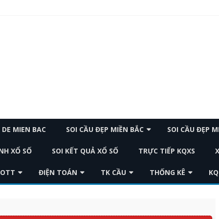
Skip
 DE MIEN BAC
SOI CẦU ĐẸP MIỀN BẮC
SOI CẦU ĐẸP M
to
content
NH XỔ SỐ
SOI KẾT QUẢ XỔ SỐ
CAO CẤP SOI CẦU CHỐT BẠCH
TRỰC TIẾP KQXS
CAO CẤP SOI CẦU
THỦ LÔ 2 NHÁY VÍP MB
DÀN LÔ 6 CON MB
LOTT
ĐIỆN TOÁN
TK CẦU
THỐNG KÊ
KQ
CAO CẤP SOI CẦU DỰ ĐOÁN BA
CAO CẤP SOI CẦU
 VIETLOTT
XỔ SỐ ĐIỆN TOÁN 6×36
CÀNG VÍP MB
CẦU BẠCH THỦ (MB)
THỐNG KÊ ĐẦU ĐUÔI
DÀN LÔ 8 CON MB
BẢ
 MEGA 6/45
XỔ SỐ ĐIỆN TOÁN 123
CAO CẤP SOI CẦU DỰ ĐOÁN
CẦU LẬT LIÊN TỤC (MB)
THỐNG KÊ LÔ GAN
CAO CẤP SOI CẦU
BẢ