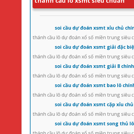
thánh cầu lô xsmt siêu chuẩn
soi cầu dự đoán xsmt xỉu chủ chí
thánh cầu lô dự đoán xổ số miền trung siêu
soi cầu dự đoán xsmt giải đặc biệ
thánh cầu lô dự đoán xổ số miền trung siêu
soi cầu dự đoán xsmt giải 8 chính
thánh cầu lô dự đoán xổ số miền trung siêu
soi cầu dự đoán xsmt bao lô chín
thánh cầu lô dự đoán xổ số miền trung siêu
soi cầu dự đoán xsmt cặp xỉu chủ
thánh cầu lô dự đoán xổ số miền trung siêu
soi cầu dự đoán xsmt song thủ lô
thánh cầu lô dự đoán xổ số miền trung siêu