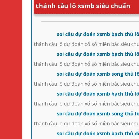
thánh cầu lô xsmb siêu chuẩn
SỔ KẾT QUẢ XSMN
XỔ SỐ
CAO CẤP SOI CẦU DỰ ĐOÁN
ĐẶC BIỆT MN
MAX 3
CAO CẤP SOI CẦU DỰ ĐOÁN
soi cầu dự đoán xsmb bạch thủ lô
MAX 4
GIẢI TÁM MN
thánh cầu lô dự đoán xổ số miền bắc siêu c
THỐNG
CAO CẤP SOI CẦU DỰ ĐOÁN LÔ
soi cầu dự đoán xsmb bạch thủ lô
3 SỐ MN
thánh cầu lô dự đoán xổ số miền bắc siêu c
CAO CẤP SOI CẦU DỰ ĐOÁN SỚ
soi cầu dự đoán xsmb song thủ lô
ĐẦU ĐUÔI GIẢI 8 MN
thánh cầu lô dự đoán xổ số miền bắc siêu c
SOI CẦU DỰ ĐOÁN SỚ ĐẦU
soi cầu dự đoán xsmb bạch thủ lô
ĐUÔI GIẢI ĐẶC BIỆT MN
thánh cầu lô dự đoán xổ số miền bắc siêu c
CAO CẤP SOI CẦU DỰ ĐOÁN
soi cầu dự đoán xsmb song thủ lô
SONG THỦ LÔ MN
thánh cầu lô dự đoán xổ số miền bắc siêu c
CAO CẤP SOI CẦU DỰ ĐOÁN XÍU
soi cầu dự đoán xsmb bạch thủ đ
CHỦ MN