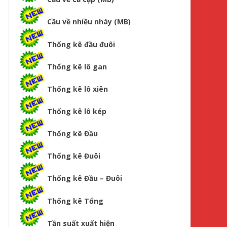
Cầu về nhiều nháy (MB)
Thống kê đầu đuôi
Thống kê lô gan
Thống kê lô xiên
Thống kê lô kép
Thống kê Đầu
Thống kê Đuôi
Thống kê Đầu – Đuôi
Thống kê Tổng
Tần suất xuất hiện