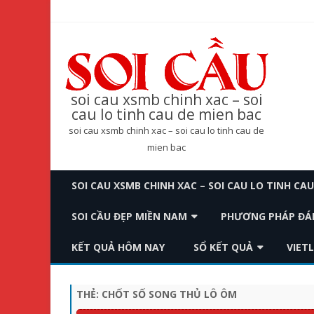
soi cau xsmb chinh xac – soi
cau lo tinh cau de mien bac
soi cau xsmb chinh xac – soi cau lo tinh cau de
mien bac
SOI CAU XSMB CHINH XAC – SOI CAU LO TINH CAU
SOI CẦU ĐẸP MIỀN NAM
PHƯƠNG PHÁP ĐÁ
CAO CẤP SOI CẦU DỰ ĐOÁN
KẾT QUẢ HÔM NAY
SỔ KẾT QUẢ
VIET
BAO LÔ MN
SỔ KẾT QUẢ XSMB
XỔ SỐ
CAO CẤP SOI CẦU DỰ ĐOÁN
THẺ:
CHỐT SỐ SONG THỦ LÔ ÔM
SỔ KẾT QUẢ XSMT
XO SO
CẶP XÍU CHỦ MN