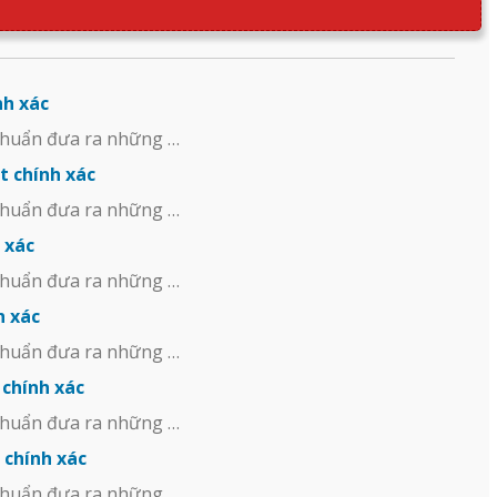
nh xác
 chuẩn đưa ra những …
t chính xác
 chuẩn đưa ra những …
 xác
 chuẩn đưa ra những …
h xác
 chuẩn đưa ra những …
 chính xác
 chuẩn đưa ra những …
 chính xác
 chuẩn đưa ra những …