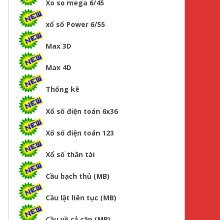
Xo so mega 6/45
xổ số Power 6/55
Max 3D
Max 4D
Thống kê
Xổ số điện toán 6x36
Xổ số điện toán 123
Xổ số thần tài
Cầu bạch thủ (MB)
Cầu lật liên tục (MB)
Cầu về cả cặp (MB)