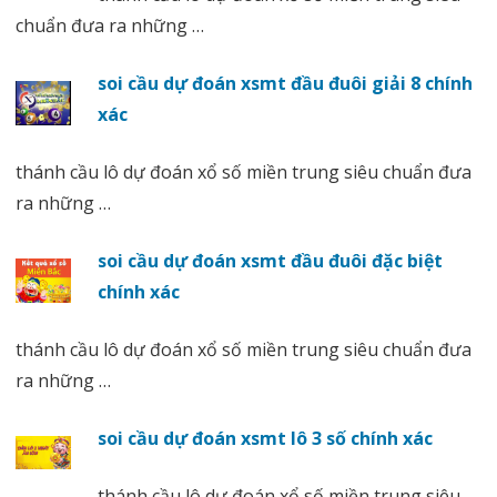
chuẩn đưa ra những …
soi cầu dự đoán xsmt đầu đuôi giải 8 chính
xác
thánh cầu lô dự đoán xổ số miền trung siêu chuẩn đưa
ra những …
soi cầu dự đoán xsmt đầu đuôi đặc biệt
chính xác
thánh cầu lô dự đoán xổ số miền trung siêu chuẩn đưa
ra những …
soi cầu dự đoán xsmt lô 3 số chính xác
thánh cầu lô dự đoán xổ số miền trung siêu