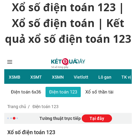
Xổ số điện toán 123 |
số
điện
Xổ số điện toán | Kết
toán
quả xổ số điện toán 123
123
hôm
nay