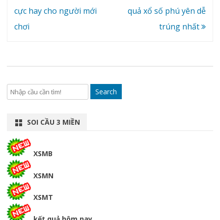
hướng
cực hay cho người mới
quả xổ số phú yên dễ
bài
chơi
trúng nhất
viết
Search
SOI CẦU 3 MIỀN
XSMB
XSMN
XSMT
kết quả hôm nay