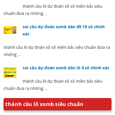
thánh cầu lô dự đoán xổ số miền bắc siêu
chuẩn đưa ra những …
soi cầu dự đoán xsmb dàn đề 10 số chính
xác
thánh cầu lô dự đoán xổ số miền bắc siêu chuẩn đưa ra
những …
soi cầu dự đoán xsmb dàn lô 4 số chính xác
thánh cầu lô dự đoán xổ số miền bắc siêu
chuẩn đưa ra những …
thánh cầu lô xsmb siêu chuẩn