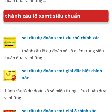
chuẩn đưa ra những …
thánh cầu lô xsmt siêu chuẩn
soi cầu dự đoán xsmt xỉu chủ chính xác
thánh cầu lô dự đoán xổ số miền trung siêu
chuẩn đưa ra những …
soi cầu dự đoán xsmt giải đặc biệt chính
xác
thánh cầu lô dự đoán xổ số miền trung siêu chuẩn đưa
ra những …
soi cầu dự đoán xsmt giải 8 chính xác