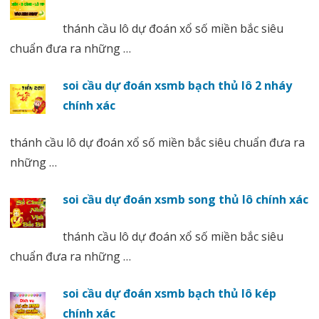
thánh cầu lô dự đoán xổ số miền bắc siêu
chuẩn đưa ra những …
soi cầu dự đoán xsmb bạch thủ lô 2 nháy
chính xác
thánh cầu lô dự đoán xổ số miền bắc siêu chuẩn đưa ra
những …
soi cầu dự đoán xsmb song thủ lô chính xác
thánh cầu lô dự đoán xổ số miền bắc siêu
chuẩn đưa ra những …
soi cầu dự đoán xsmb bạch thủ lô kép
chính xác