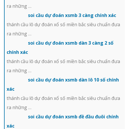
ra những …
soi cầu dự đoán xsmb 3 càng chính xác
thánh cầu lô dự đoán xổ số miền bắc siêu chuẩn đưa
ra những …
soi cầu dự đoán xsmb dàn 3 càng 2 số
chính xác
thánh cầu lô dự đoán xổ số miền bắc siêu chuẩn đưa
ra những …
soi cầu dự đoán xsmb dàn lô 10 số chính
xác
thánh cầu lô dự đoán xổ số miền bắc siêu chuẩn đưa
ra những …
soi cầu dự đoán xsmb đề đầu đuôi chính
xác