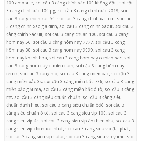
100 ampoule
,
soi cầu 3 càng chính xác 100 không đầu
,
soi cầu
3 càng chính xác 100 pg
,
soi cầu 3 càng chính xác 2018
,
soi
cau 3 cang chinh xac 50
,
soi cau 3 cang chinh xac em
,
soi cau
3 cang chinh xac gia dinh
,
soi cau 3 cang chinh xac it
,
soi cầu 3
càng chính xác uit
,
soi cau 3 cang chuan 100
,
soi cau 3 cang
hom nay 56
,
soi cầu 3 càng hôm nay 7777
,
soi cầu 3 càng
hôm nay 88
,
soi cau 3 cang hom nay 9999
,
soi cau 3 cang
hom nay khanh hoa
,
soi cau 3 cang hom nay o mien bac
,
soi
cau 3 cang hom nay o mien nam
,
soi cầu 3 càng hôm nay
remix
,
soi cau 3 cang mb
,
soi cau 3 cang mien bac
,
soi cầu 3
càng miền bắc 3s
,
soi cầu 3 càng miền bắc 786
,
soi cầu 3 càng
miền bắc giải mã
,
soi cầu 3 càng miền bắc ô tô
,
soi cầu 3 càng
mt
,
soi cầu 3 càng siêu chuẩn chuẩn
,
soi cầu 3 càng siêu
chuẩn danh hiệu
,
soi cầu 3 càng siêu chuẩn êđê
,
soi cầu 3
càng siêu chuẩn ô tô
,
soi cau 3 cang sieu vip 100
,
soi cau 3
cang sieu vip 4d
,
soi cau 3 cang sieu vip ân thien phu
,
soi cau 3
cang sieu vip chinh xac nhat
,
soi cau 3 cang sieu vip đại phát
,
soi cau 3 cang sieu vip qatar
,
soi cau 3 cang sieu vip yame
,
soi