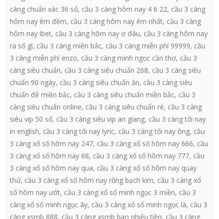
càng chuẩn xác 36 số
,
cầu 3 càng hôm nay 4 6 22
,
cầu 3 càng
hôm nay êm đềm
,
cầu 3 càng hôm nay êm nhất
,
cầu 3 càng
hôm nay ibet
,
cầu 3 càng hôm nay ơ đâu
,
cầu 3 càng hôm nay
ra số gì
,
cầu 3 càng miền bắc
,
cầu 3 càng miễn phí 99999
,
cầu
3 càng miễn phí enzo
,
cầu 3 càng minh ngọc cần thơ
,
cầu 3
càng siêu chuẩn
,
cầu 3 càng siêu chuẩn 268
,
cầu 3 càng siêu
chuẩn 90 ngày
,
cầu 3 càng siêu chuẩn ăn
,
cầu 3 càng siêu
chuẩn đề miền bắc
,
cầu 3 càng siêu chuẩn miền bắc
,
cầu 3
càng siêu chuẩn online
,
cầu 3 càng siêu chuẩn rẻ
,
cầu 3 càng
siêu vip 50 số
,
cầu 3 càng siêu vip an giang
,
cầu 3 càng tối nay
in english
,
cầu 3 càng tối nay lyric
,
cầu 3 càng tối nay ông
,
cầu
3 càng xổ số hôm nay 247
,
cầu 3 càng xổ số hôm nay 666
,
cầu
3 càng xổ số hôm nay 68
,
cầu 3 càng xổ số hôm nay 777
,
cầu
3 càng xổ số hôm nay qua
,
cầu 3 càng xổ số hôm nay quay
thử
,
cầu 3 càng xổ số hôm nay rồng bạch kim
,
cầu 3 càng xổ
số hôm nay ướt
,
cầu 3 càng xổ số minh ngọc 3 miền
,
cầu 3
càng xổ số minh ngọc ây
,
cầu 3 càng xổ số minh ngọc là
,
cầu 3
càng xsmb 888
,
cầu 3 càng xsmb bao nhiêu tiền
,
cầu 3 càng