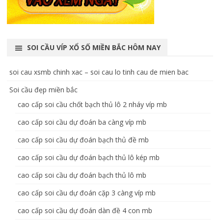
SOI CẦU VÍP XỔ SỐ MIỀN BẮC HÔM NAY
soi cau xsmb chinh xac – soi cau lo tinh cau de mien bac
Soi cầu đẹp miền bắc
cao cấp soi cầu chốt bạch thủ lô 2 nháy víp mb
cao cấp soi cầu dự đoán ba càng víp mb
cao cấp soi cầu dự đoán bạch thủ đề mb
cao cấp soi cầu dự đoán bạch thủ lô kép mb
cao cấp soi cầu dự đoán bạch thủ lô mb
cao cấp soi cầu dự đoán cặp 3 càng víp mb
cao cấp soi cầu dự đoán dàn đề 4 con mb