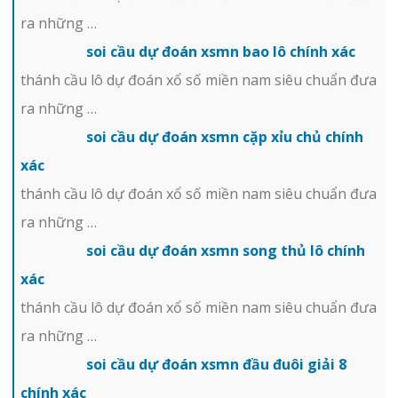
ra những …
soi cầu dự đoán xsmn bao lô chính xác
thánh cầu lô dự đoán xổ số miền nam siêu chuẩn đưa
ra những …
soi cầu dự đoán xsmn cặp xỉu chủ chính
xác
thánh cầu lô dự đoán xổ số miền nam siêu chuẩn đưa
ra những …
soi cầu dự đoán xsmn song thủ lô chính
xác
thánh cầu lô dự đoán xổ số miền nam siêu chuẩn đưa
ra những …
soi cầu dự đoán xsmn đầu đuôi giải 8
chính xác