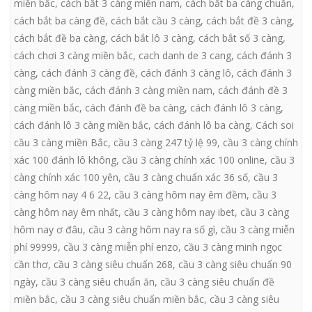
miền bắc
,
cách bắt 3 càng miền nam
,
cách bắt ba càng chuẩn
,
cách bắt ba càng đề
,
cách bắt cầu 3 càng
,
cách bắt đề 3 càng
,
cách bắt đề ba càng
,
cách bắt lô 3 càng
,
cách bắt số 3 càng
,
cách chơi 3 càng miền bắc
,
cach danh de 3 cang
,
cách đánh 3
càng
,
cách đánh 3 càng đề
,
cách đánh 3 càng lô
,
cách đánh 3
càng miền bắc
,
cách đánh 3 càng miền nam
,
cách đánh đề 3
càng miền bắc
,
cách đánh đề ba càng
,
cách đánh lô 3 càng
,
cách đánh lô 3 càng miền bắc
,
cách đánh lô ba càng
,
Cách soi
cầu 3 càng miền Bắc
,
cầu 3 càng 247 tỷ lệ 99
,
cầu 3 càng chính
xác 100 đánh lô không
,
cầu 3 càng chính xác 100 online
,
cầu 3
càng chính xác 100 yên
,
cầu 3 càng chuẩn xác 36 số
,
cầu 3
càng hôm nay 4 6 22
,
cầu 3 càng hôm nay êm đềm
,
cầu 3
càng hôm nay êm nhất
,
cầu 3 càng hôm nay ibet
,
cầu 3 càng
hôm nay ơ đâu
,
cầu 3 càng hôm nay ra số gì
,
cầu 3 càng miễn
phí 99999
,
cầu 3 càng miễn phí enzo
,
cầu 3 càng minh ngọc
cần thơ
,
cầu 3 càng siêu chuẩn 268
,
cầu 3 càng siêu chuẩn 90
ngày
,
cầu 3 càng siêu chuẩn ăn
,
cầu 3 càng siêu chuẩn đề
miền bắc
,
cầu 3 càng siêu chuẩn miền bắc
,
cầu 3 càng siêu