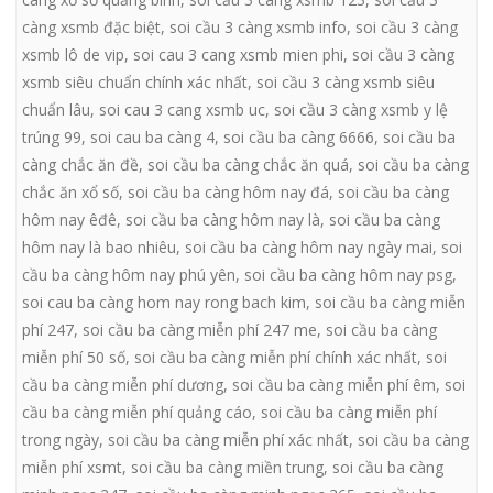
càng xsmb đặc biệt
,
soi cầu 3 càng xsmb info
,
soi cầu 3 càng
xsmb lô de vip
,
soi cau 3 cang xsmb mien phi
,
soi cầu 3 càng
xsmb siêu chuẩn chính xác nhất
,
soi cầu 3 càng xsmb siêu
chuẩn lâu
,
soi cau 3 cang xsmb uc
,
soi cầu 3 càng xsmb y lệ
trúng 99
,
soi cau ba càng 4
,
soi cầu ba càng 6666
,
soi cầu ba
càng chắc ăn đề
,
soi cầu ba càng chắc ăn quá
,
soi cầu ba càng
chắc ăn xổ số
,
soi cầu ba càng hôm nay đá
,
soi cầu ba càng
hôm nay êđê
,
soi cầu ba càng hôm nay là
,
soi cầu ba càng
hôm nay là bao nhiêu
,
soi cầu ba càng hôm nay ngày mai
,
soi
cầu ba càng hôm nay phú yên
,
soi cầu ba càng hôm nay psg
,
soi cau ba càng hom nay rong bach kim
,
soi cầu ba càng miễn
phí 247
,
soi cầu ba càng miễn phí 247 me
,
soi cầu ba càng
miễn phí 50 số
,
soi cầu ba càng miễn phí chính xác nhất
,
soi
cầu ba càng miễn phí dương
,
soi cầu ba càng miễn phí êm
,
soi
cầu ba càng miễn phí quảng cáo
,
soi cầu ba càng miễn phí
trong ngày
,
soi cầu ba càng miễn phí xác nhất
,
soi cầu ba càng
miễn phí xsmt
,
soi cầu ba càng miền trung
,
soi cầu ba càng