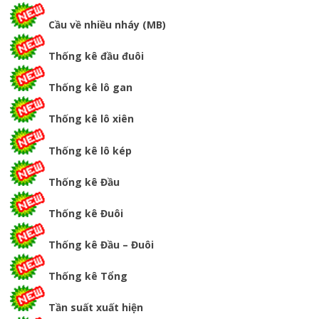
Cầu về nhiều nháy (MB)
Thống kê đầu đuôi
Thống kê lô gan
Thống kê lô xiên
Thống kê lô kép
Thống kê Đầu
Thống kê Đuôi
Thống kê Đầu – Đuôi
Thống kê Tổng
Tần suất xuất hiện