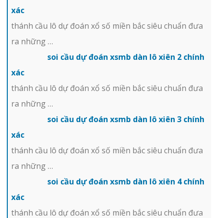
xác
thánh cầu lô dự đoán xổ số miền bắc siêu chuẩn đưa
ra những …
soi cầu dự đoán xsmb dàn lô xiên 2 chính
xác
thánh cầu lô dự đoán xổ số miền bắc siêu chuẩn đưa
ra những …
soi cầu dự đoán xsmb dàn lô xiên 3 chính
xác
thánh cầu lô dự đoán xổ số miền bắc siêu chuẩn đưa
ra những …
soi cầu dự đoán xsmb dàn lô xiên 4 chính
xác
thánh cầu lô dự đoán xổ số miền bắc siêu chuẩn đưa