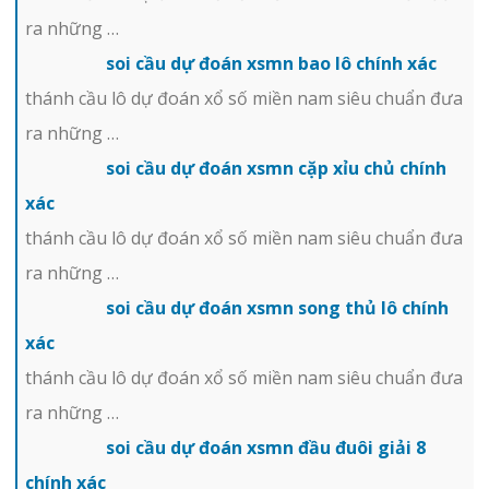
ra những …
soi cầu dự đoán xsmn bao lô chính xác
thánh cầu lô dự đoán xổ số miền nam siêu chuẩn đưa
ra những …
soi cầu dự đoán xsmn cặp xỉu chủ chính
xác
thánh cầu lô dự đoán xổ số miền nam siêu chuẩn đưa
ra những …
soi cầu dự đoán xsmn song thủ lô chính
xác
thánh cầu lô dự đoán xổ số miền nam siêu chuẩn đưa
ra những …
soi cầu dự đoán xsmn đầu đuôi giải 8
chính xác