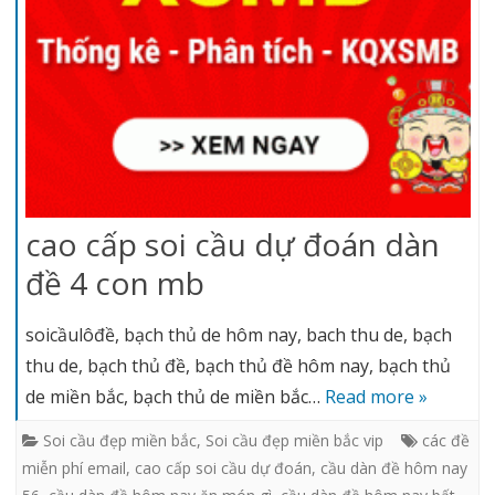
cao cấp soi cầu dự đoán dàn
đề 4 con mb
soicầulôđề, bạch thủ de hôm nay, bach thu de, bạch
thu de, bạch thủ đề, bạch thủ đề hôm nay, bạch thủ
de miền bắc, bạch thủ de miền bắc…
Read more »
Soi cầu đẹp miền bắc
,
Soi cầu đẹp miền bắc vip
các đề
miễn phí email
,
cao cấp soi cầu dự đoán
,
cầu dàn đề hôm nay