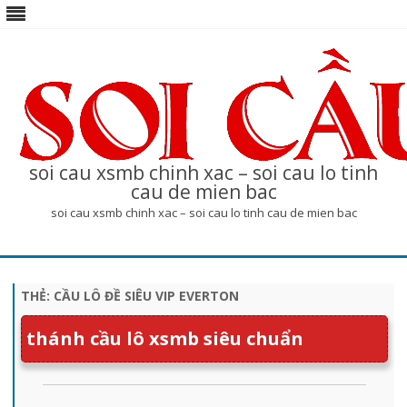
soi cau xsmb chinh xac – soi cau lo tinh
cau de mien bac
soi cau xsmb chinh xac – soi cau lo tinh cau de mien bac
Skip
to
content
THẺ:
CẦU LÔ ĐỀ SIÊU VIP EVERTON
thánh cầu lô xsmb siêu chuẩn