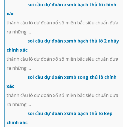
soi cầu dự đoán xsmb bạch thủ lô chính
xác
thánh cầu lô dự đoán xổ số miền bắc siêu chuẩn đưa
ra những …
soi cầu dự đoán xsmb bạch thủ lô 2 nháy
chính xác
thánh cầu lô dự đoán xổ số miền bắc siêu chuẩn đưa
ra những …
soi cầu dự đoán xsmb song thủ lô chính
xác
thánh cầu lô dự đoán xổ số miền bắc siêu chuẩn đưa
ra những …
soi cầu dự đoán xsmb bạch thủ lô kép
chính xác