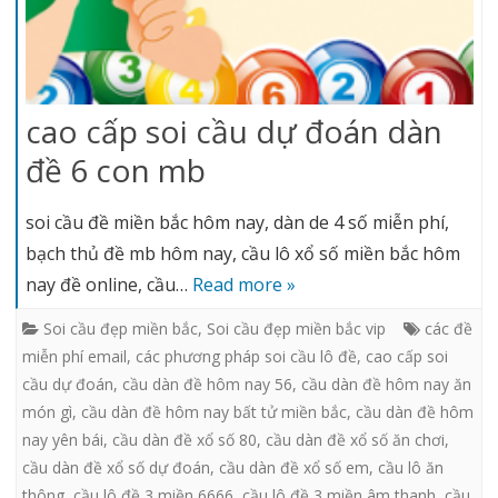
cao cấp soi cầu dự đoán dàn
đề 6 con mb
soi cầu đề miền bắc hôm nay, dàn de 4 số miễn phí,
bạch thủ đề mb hôm nay, cầu lô xổ số miền bắc hôm
nay đề online, cầu…
Read more »
Soi cầu đẹp miền bắc
,
Soi cầu đẹp miền bắc vip
các đề
miễn phí email
,
các phương pháp soi cầu lô đề
,
cao cấp soi
cầu dự đoán
,
cầu dàn đề hôm nay 56
,
cầu dàn đề hôm nay ăn
món gì
,
cầu dàn đề hôm nay bất tử miền bắc
,
cầu dàn đề hôm
nay yên bái
,
cầu dàn đề xổ số 80
,
cầu dàn đề xổ số ăn chơi
,
cầu dàn đề xổ số dự đoán
,
cầu dàn đề xổ số em
,
cầu lô ăn
thông
,
cầu lô đề 3 miền 6666
,
cầu lô đề 3 miền âm thanh
,
cầu