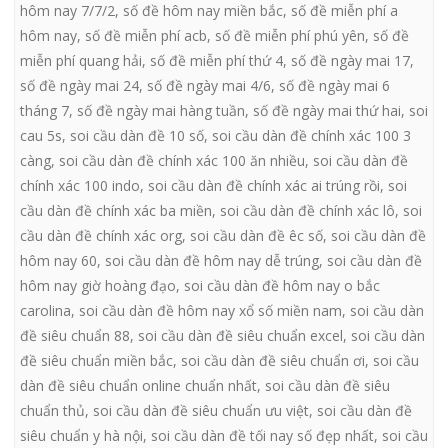
hôm nay 7/7/2
,
số đề hôm nay miền bắc
,
số đề miễn phí a
hôm nay
,
số đề miễn phí acb
,
số đề miễn phí phú yên
,
số đề
miễn phí quang hải
,
số đề miễn phí thứ 4
,
số đề ngày mai 17
,
số đề ngày mai 24
,
số đề ngày mai 4/6
,
số đề ngày mai 6
tháng 7
,
số đề ngày mai hàng tuần
,
số đề ngày mai thứ hai
,
soi
cau 5s
,
soi cầu dàn đề 10 số
,
soi cầu dàn đề chính xác 100 3
càng
,
soi cầu dàn đề chính xác 100 ăn nhiều
,
soi cầu dàn đề
chính xác 100 indo
,
soi cầu dàn đề chính xác ai trúng rồi
,
soi
cầu dàn đề chính xác ba miền
,
soi cầu dàn đề chính xác lô
,
soi
cầu dàn đề chính xác org
,
soi cầu dàn đề êc số
,
soi cầu dàn đề
hôm nay 60
,
soi cầu dàn đề hôm nay dễ trúng
,
soi cầu dàn đề
hôm nay giờ hoàng đạo
,
soi cầu dàn đề hôm nay o bắc
carolina
,
soi cầu dàn đề hôm nay xổ số miền nam
,
soi cầu dàn
đề siêu chuẩn 88
,
soi cầu dàn đề siêu chuẩn excel
,
soi cầu dàn
đề siêu chuẩn miền bắc
,
soi cầu dàn đề siêu chuẩn ơi
,
soi cầu
dàn đề siêu chuẩn online chuẩn nhất
,
soi cầu dàn đề siêu
chuẩn thủ
,
soi cầu dàn đề siêu chuẩn ưu việt
,
soi cầu dàn đề
siêu chuẩn y hà nội
,
soi cầu dàn đề tối nay số đẹp nhất
,
soi cầu