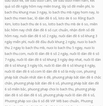
đầu đuôi 68
,
đề đầu đuôi câm
,
đề đầu đuôi miền nam
,
kết
quả số đề ngày hôm nay miền trung
,
lấy số đề miễn phí
,
lo
bach thu khung max 3 ngay
,
lo bach thu mb ngay hom nay
,
lo
bach thu mien bac
,
lô dàn đề 6 số
,
loto de 6 so Rồng Bạch
Kim
,
lotto bach thu de 6 so
,
lotto bach thu mb de 6 so
,
miền
bắc hôm nay chốt đàn đề 6 số cực chuẩn
,
nhận định số đề
hôm nay
,
nuôi dàn đề 6 số 2 ngày
,
nuôi dàn đề 6 số khung 3
ngày miễn phí
,
nuôi đề đầu đuôi khung 2 ngày
,
nuoi lo bach
thu 2 ngay lo bach thu mb
,
nuoi lo bach thu 5 ngay
,
nuoi lo
bach thu.com
,
nuôi lô dàn đề 6 số 2 ngày
,
nuôi lô dàn đề 6 số
7 ngày
,
nuôi lô dàn đề 6 số khung 3 ngày dep nhat
,
nuôi lô dàn
đề 6 số khung 3 ngày tôi
,
nuôi lô dàn đề 6 số khung 6 ngày
,
nuôi lô dàn đề 6 số.com lô dàn đề 6 số là mấy con
,
phương
pháp bắt chuẩn nhất dàn 6 đề
,
phương pháp bắt dàn đề 6 chắc
chắn
,
phương pháp bắt dàn đề 6 số
,
phương pháp bắt dàn đề
6 số miền bắc
,
phuong phap choi lo bach thu
,
phương pháp
dàn đề 6 số dàn đề 6 số
,
phương pháp nuôi lô dàn đề 6 số
,
Phương pháp soi cầu 6 số đề VIP MB bao chuẩn
,
Phương