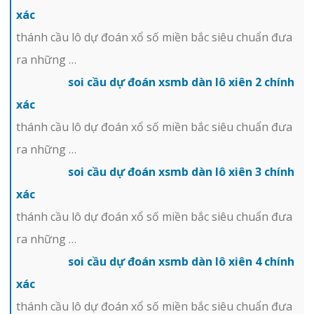
xác
thánh cầu lô dự đoán xổ số miền bắc siêu chuẩn đưa
ra những …
soi cầu dự đoán xsmb dàn lô xiên 2 chính
xác
thánh cầu lô dự đoán xổ số miền bắc siêu chuẩn đưa
ra những …
soi cầu dự đoán xsmb dàn lô xiên 3 chính
xác
thánh cầu lô dự đoán xổ số miền bắc siêu chuẩn đưa
ra những …
soi cầu dự đoán xsmb dàn lô xiên 4 chính
xác
thánh cầu lô dự đoán xổ số miền bắc siêu chuẩn đưa