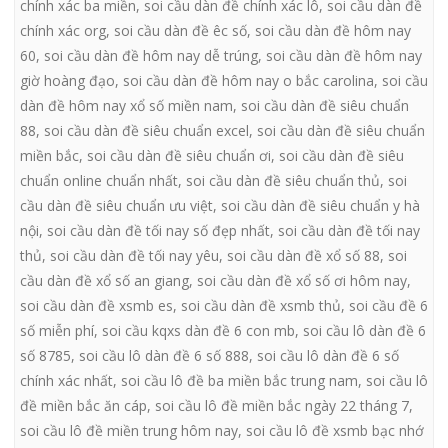
chính xác ba miền
,
soi cầu dàn đề chính xác lô
,
soi cầu dàn đề
chính xác org
,
soi cầu dàn đề êc số
,
soi cầu dàn đề hôm nay
60
,
soi cầu dàn đề hôm nay dễ trúng
,
soi cầu dàn đề hôm nay
giờ hoàng đạo
,
soi cầu dàn đề hôm nay o bắc carolina
,
soi cầu
dàn đề hôm nay xổ số miền nam
,
soi cầu dàn đề siêu chuẩn
88
,
soi cầu dàn đề siêu chuẩn excel
,
soi cầu dàn đề siêu chuẩn
miền bắc
,
soi cầu dàn đề siêu chuẩn ơi
,
soi cầu dàn đề siêu
chuẩn online chuẩn nhất
,
soi cầu dàn đề siêu chuẩn thủ
,
soi
cầu dàn đề siêu chuẩn ưu việt
,
soi cầu dàn đề siêu chuẩn y hà
nội
,
soi cầu dàn đề tối nay số đẹp nhất
,
soi cầu dàn đề tối nay
thủ
,
soi cầu dàn đề tối nay yêu
,
soi cầu dàn đề xổ số 88
,
soi
cầu dàn đề xổ số an giang
,
soi cầu dàn đề xổ số ơi hôm nay
,
soi cầu dàn đề xsmb es
,
soi cầu dàn đề xsmb thủ
,
soi cầu đề 6
số miễn phí
,
soi cầu kqxs dàn đề 6 con mb
,
soi cầu lô dàn đề 6
số 8785
,
soi cầu lô dàn đề 6 số 888
,
soi cầu lô dàn đề 6 số
chính xác nhất
,
soi cầu lô đề ba miền bắc trung nam
,
soi cầu lô
đề miền bắc ăn cáp
,
soi cầu lô đề miền bắc ngày 22 tháng 7
,
soi cầu lô đề miền trung hôm nay
,
soi cầu lô đề xsmb bạc nhớ