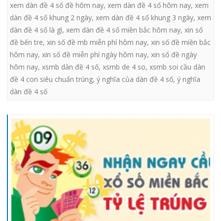
xem dàn đề 4 số đề hôm nay
,
xem dàn đề 4 số hôm nay
,
xem
dàn đề 4 số khung 2 ngày
,
xem dàn đề 4 số khung 3 ngày
,
xem
dàn đề 4 số là gì
,
xem dàn đề 4 số miền bắc hôm nay
,
xin số
đề bến tre
,
xin số đề mb miễn phí hôm nay
,
xin số đề miền bắc
hôm nay
,
xin số đề miễn phí ngày hôm nay
,
xin số đề ngày
hôm nay
,
xsmb dàn đề 4 số
,
xsmb de 4 so
,
xsmb soi cầu dàn
đề 4 con siêu chuẩn trúng
,
ý nghĩa của dàn đề 4 số
,
ý nghĩa
dàn đề 4 số