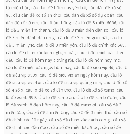
56
,
cầu dàn đề hôm nay ăn món gì
,
cầu dàn đề hôm nay bất
tử miền bắc
,
cầu dàn đề hôm nay yên bái
,
cầu dàn đề xổ số
80
,
cầu dàn đề xổ số ăn chơi
,
cầu dàn đề xổ số dự đoán
,
cầu
dàn đề xổ số em
,
cầu lô ăn thông
,
cầu lô đề 3 miền 6666
,
cầu
lô đề 3 miền âm thanh
,
cầu lô đề 3 miền diễn đàn soi
,
cầu lô
đề 3 miền đánh đề con gì
,
cầu lô đề 3 miền giải nhất
,
cầu lô
đề 3 miền lyric
,
cầu lô đề 3 miền yên
,
cầu lô đề chính xác 568
,
cầu lô đề chính xác kinh nghiệm bắt
,
cầu lô đề chính xác theo
đầu
,
cầu lô đề hôm nay a trúng rồi
,
cầu lô đề hôm nay imc
,
cầu lô đề miền bắc ngày hôm nay
,
cầu lô đề siêu vip 4d
,
cầu lô
đề siêu vip 9999
,
cầu lô đề siêu vip ăn ngày hôm nay
,
cầu lô
đề siêu vip everton
,
cầu lô đề siêu vip quảng ninh
,
cầu lô đề xổ
số 4 số 9
,
cầu lô đề xổ số cần thơ
,
cầu lô đề xổ số xsmb
,
cầu
lô đề xsmb 999
,
cầu lô đề xsmb ân
,
cầu lô đề xsmb đoán
,
cầu
lô đề xsmb lô đẹp hôm nay
,
cầu lô đề xsmb ơt
,
cầu số đề 3
miền 555
,
cầu số đề 3 miền ông
,
cầu số đề 3 miền thủ
,
cầu số
đề chính xác 30 ngày
,
cầu số đề chính xác danh con gi
,
cầu số
đề chính xác đầu đuôi
,
cầu số đề miền bắc 9 tây
,
cầu số đề