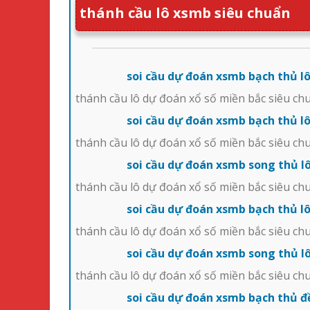
thánh cầu lô xsmb siêu chuẩn
SỔ KẾT QUẢ XSMN
XỔ SỐ
CAO CẤP SOI CẦU DỰ ĐOÁN
ĐẶC BIỆT MN
MAX 3
CAO CẤP SOI CẦU DỰ ĐOÁN
soi cầu dự đoán xsmb bạch thủ lô
MAX 4
GIẢI TÁM MN
thánh cầu lô dự đoán xổ số miền bắc siêu c
THỐNG
CAO CẤP SOI CẦU DỰ ĐOÁN LÔ
soi cầu dự đoán xsmb bạch thủ lô
3 SỐ MN
thánh cầu lô dự đoán xổ số miền bắc siêu c
CAO CẤP SOI CẦU DỰ ĐOÁN SỚ
soi cầu dự đoán xsmb song thủ lô
ĐẦU ĐUÔI GIẢI 8 MN
thánh cầu lô dự đoán xổ số miền bắc siêu c
SOI CẦU DỰ ĐOÁN SỚ ĐẦU
soi cầu dự đoán xsmb bạch thủ lô
ĐUÔI GIẢI ĐẶC BIỆT MN
thánh cầu lô dự đoán xổ số miền bắc siêu c
CAO CẤP SOI CẦU DỰ ĐOÁN
soi cầu dự đoán xsmb song thủ lô
SONG THỦ LÔ MN
thánh cầu lô dự đoán xổ số miền bắc siêu c
CAO CẤP SOI CẦU DỰ ĐOÁN XÍU
soi cầu dự đoán xsmb bạch thủ đ
CHỦ MN