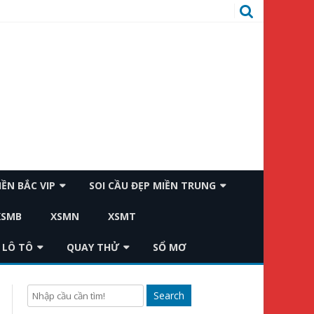
IỀN BẮC VIP
SOI CẦU ĐẸP MIỀN TRUNG
 DỰ ĐOÁN
XSMB
XSMN
CAO CẤP SOI CẦU DỰ ĐOÁN
XSMT
BAO LÔ MT
 LÔ TÔ
QUAY THỬ
SỔ MƠ
 DỰ ĐOÁN
CAO CẤP SOI CẦU DỰ ĐOÁN
NG LOTO MB
QUAY THỬ XSMB
CẶP XÍU CHỦ MT
Search
 DỰ ĐOÁN LÔ
NG LOTO MT
QUAY THỬ XSMN
CAO CẤP SOI CẦU DỰ ĐOÁN