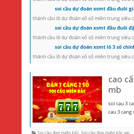
soi cầu dự đoán xsmt đầu đuôi giả
thánh cầu lô dự đoán xổ số miền trung siêu
soi cầu dự đoán xsmt đầu đuôi đặ
thánh cầu lô dự đoán xổ số miền trung siêu
soi cầu dự đoán xsmt lô 3 số chín
thánh cầu lô dự đoán xổ số miền trung siêu
cao cấ
mb
soi cau 3 c
cau 3 cang 
Soi cầu đẹp miền bắc
,
Soi cầu đẹp miền bắc vip