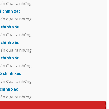
huẩn đưa ra những …
DÀN ĐỀ 10 CON MB
ề chính xác
CAO CẤP SOI CẦU DỰ ĐOÁN
huẩn đưa ra những …
DÀN ĐỀ ĐẦU ĐUÔI MIỀN BẮC
 chính xác
CAO CẤP SOI CẦU DỰ ĐOÁN
huẩn đưa ra những …
DÀN LÔ 10 CON MB
 chính xác
CAO CẤP SOI CẦU DỰ ĐOÁN
huẩn đưa ra những …
DÀN LÔ 4 CON MB
 chính xác
huẩn đưa ra những …
ố chính xác
huẩn đưa ra những …
 chính xác
huẩn đưa ra những …