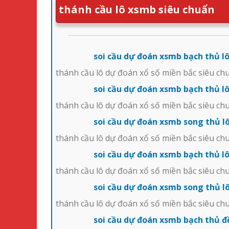
thánh cầu lô xsmb siêu chuẩn
SỔ KẾT QUẢ XSMN
XỔ SỐ
CAO CẤP SOI CẦU DỰ ĐOÁN
ĐẶC BIỆT MN
MAX 3
CAO CẤP SOI CẦU DỰ ĐOÁN
soi cầu dự đoán xsmb bạch thủ lô
MAX 4
GIẢI TÁM MN
thánh cầu lô dự đoán xổ số miền bắc siêu c
THỐNG
CAO CẤP SOI CẦU DỰ ĐOÁN LÔ
soi cầu dự đoán xsmb bạch thủ lô
3 SỐ MN
thánh cầu lô dự đoán xổ số miền bắc siêu c
CAO CẤP SOI CẦU DỰ ĐOÁN SỚ
soi cầu dự đoán xsmb song thủ lô
ĐẦU ĐUÔI GIẢI 8 MN
thánh cầu lô dự đoán xổ số miền bắc siêu c
SOI CẦU DỰ ĐOÁN SỚ ĐẦU
soi cầu dự đoán xsmb bạch thủ lô
ĐUÔI GIẢI ĐẶC BIỆT MN
thánh cầu lô dự đoán xổ số miền bắc siêu c
CAO CẤP SOI CẦU DỰ ĐOÁN
soi cầu dự đoán xsmb song thủ lô
SONG THỦ LÔ MN
thánh cầu lô dự đoán xổ số miền bắc siêu c
CAO CẤP SOI CẦU DỰ ĐOÁN XÍU
soi cầu dự đoán xsmb bạch thủ đ
CHỦ MN