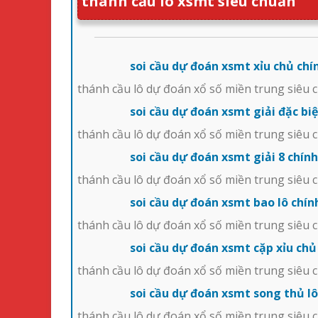
thánh cầu lô xsmt siêu chuẩn
soi cầu dự đoán xsmt xỉu chủ chí
thánh cầu lô dự đoán xổ số miền trung siêu
soi cầu dự đoán xsmt giải đặc biệ
thánh cầu lô dự đoán xổ số miền trung siêu
soi cầu dự đoán xsmt giải 8 chính
thánh cầu lô dự đoán xổ số miền trung siêu
soi cầu dự đoán xsmt bao lô chín
thánh cầu lô dự đoán xổ số miền trung siêu
soi cầu dự đoán xsmt cặp xỉu chủ
thánh cầu lô dự đoán xổ số miền trung siêu
soi cầu dự đoán xsmt song thủ lô
thánh cầu lô dự đoán xổ số miền trung siêu