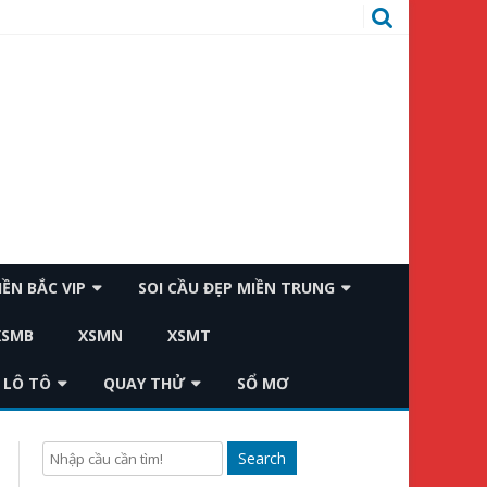
IỀN BẮC VIP
SOI CẦU ĐẸP MIỀN TRUNG
 DỰ ĐOÁN
XSMB
XSMN
CAO CẤP SOI CẦU DỰ ĐOÁN
XSMT
BAO LÔ MT
 LÔ TÔ
QUAY THỬ
SỔ MƠ
 DỰ ĐOÁN
CAO CẤP SOI CẦU DỰ ĐOÁN
NG LOTO MB
QUAY THỬ XSMB
CẶP XÍU CHỦ MT
Search
 DỰ ĐOÁN LÔ
NG LOTO MT
QUAY THỬ XSMN
CAO CẤP SOI CẦU DỰ ĐOÁN