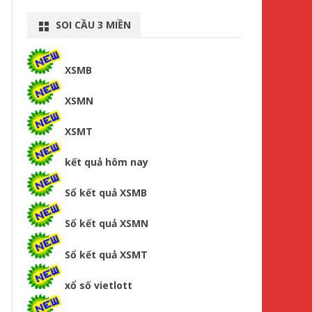
ĐẶC BIỆT MT
NG LOTO MN
QUAY THỬ XSMT
SOI CẦU 3 MIỀN
 DỰ ĐOÁN LÔ
CAO CẤP SOI CẦU DỰ ĐOÁN
QUAY THỬ VIETLOTT
GIẢI TÁM MT
XSMB
 DỰ ĐOÁN LÔ
CAO CẤP SOI CẦU DỰ ĐOÁN LÔ
3 SỐ MT
XSMN
 DỰ ĐOÁN
CAO CẤP SOI CẦU DỰ ĐOÁN SỚ
XSMT
ĐẦU ĐUÔI GIẢI 8 MT
kết quả hôm nay
 DỰ ĐOÁN
SOI CẦU DỰ ĐOÁN SỚ ĐẦU
 MB
ĐUÔI GIẢI ĐẶC BIỆT MT VÍP
Sổ kết quả XSMB
 DỰ ĐOÁN
CAO CẤP SOI CẦU DỰ ĐOÁN
Sổ kết quả XSMN
SONG THỦ LÔ MT
Sổ kết quả XSMT
CAO CẤP SOI CẦU DỰ ĐOÁN XÍU
CHỦ MT
xổ số vietlott