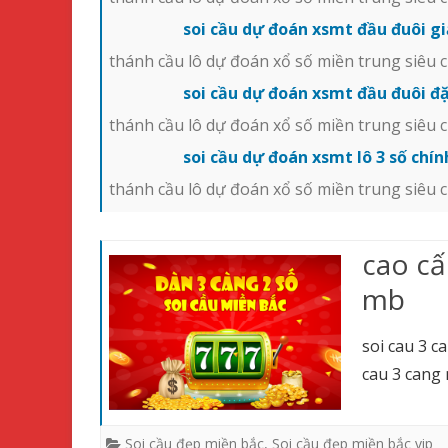
soi cầu dự đoán xsmt đầu đuôi giả
thánh cầu lô dự đoán xổ số miền trung siêu
soi cầu dự đoán xsmt đầu đuôi đặ
thánh cầu lô dự đoán xổ số miền trung siêu
soi cầu dự đoán xsmt lô 3 số chín
thánh cầu lô dự đoán xổ số miền trung siêu
cao cấ
mb
soi cau 3 c
cau 3 cang 
Soi cầu đẹp miền bắc
,
Soi cầu đẹp miền bắc vip