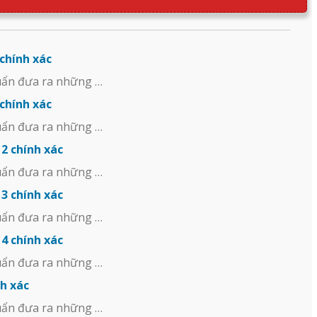
 chính xác
huẩn đưa ra những …
 chính xác
huẩn đưa ra những …
 2 chính xác
huẩn đưa ra những …
 3 chính xác
huẩn đưa ra những …
 4 chính xác
huẩn đưa ra những …
h xác
huẩn đưa ra những …