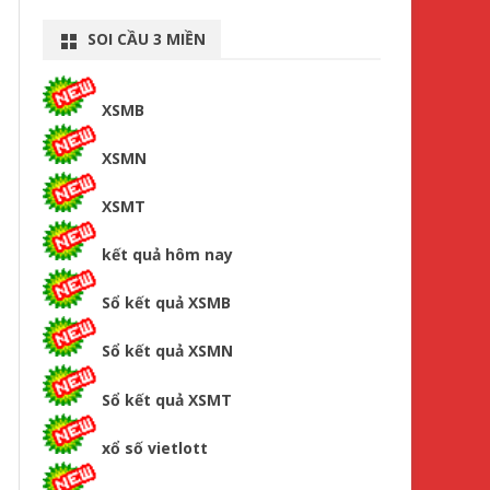
ĐẶC BIỆT MT
NG LOTO MN
QUAY THỬ XSMT
SOI CẦU 3 MIỀN
 DỰ ĐOÁN LÔ
CAO CẤP SOI CẦU DỰ ĐOÁN
QUAY THỬ VIETLOTT
GIẢI TÁM MT
XSMB
 DỰ ĐOÁN LÔ
CAO CẤP SOI CẦU DỰ ĐOÁN LÔ
3 SỐ MT
XSMN
 DỰ ĐOÁN
CAO CẤP SOI CẦU DỰ ĐOÁN SỚ
XSMT
ĐẦU ĐUÔI GIẢI 8 MT
kết quả hôm nay
 DỰ ĐOÁN
SOI CẦU DỰ ĐOÁN SỚ ĐẦU
 MB
ĐUÔI GIẢI ĐẶC BIỆT MT VÍP
Sổ kết quả XSMB
 DỰ ĐOÁN
CAO CẤP SOI CẦU DỰ ĐOÁN
Sổ kết quả XSMN
SONG THỦ LÔ MT
Sổ kết quả XSMT
CAO CẤP SOI CẦU DỰ ĐOÁN XÍU
CHỦ MT
xổ số vietlott