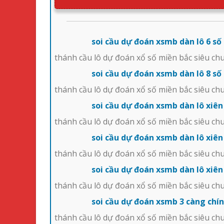
soi cầu dự đoán xsmb dàn lô 6 số
thánh cầu lô dự đoán xổ số miền bắc siêu c
soi cầu dự đoán xsmb dàn lô 8 số
thánh cầu lô dự đoán xổ số miền bắc siêu c
soi cầu dự đoán xsmb dàn lô xiên
thánh cầu lô dự đoán xổ số miền bắc siêu c
soi cầu dự đoán xsmb dàn lô xiên
thánh cầu lô dự đoán xổ số miền bắc siêu c
soi cầu dự đoán xsmb dàn lô xiên
thánh cầu lô dự đoán xổ số miền bắc siêu c
soi cầu dự đoán xsmb 3 càng chín
thánh cầu lô dự đoán xổ số miền bắc siêu c