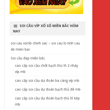
SOI CẦU VÍP XỔ SỐ MIỀN BẮC HÔM
NAY
soi cau xsmb chinh xac – soi cau lo tinh cau
de mien bac
Soi cầu đẹp miền bắc
cao cấp soi cầu chốt bạch thủ lô 2 nháy
víp mb
cao cấp soi cầu dự đoán ba càng víp mb
cao cấp soi cầu dự đoán bạch thủ đề mb
cao cấp soi cầu dự đoán bạch thủ lô kép
mb