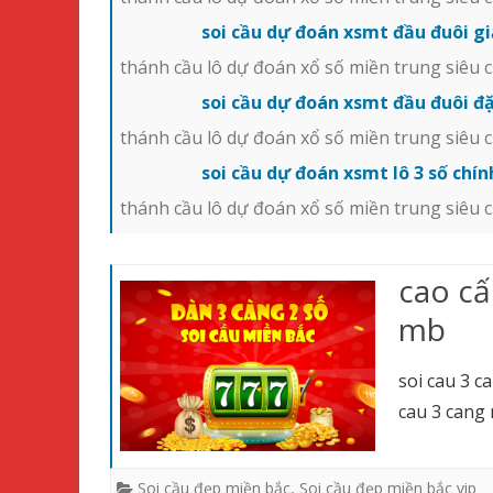
soi cầu dự đoán xsmt đầu đuôi giả
thánh cầu lô dự đoán xổ số miền trung siêu
soi cầu dự đoán xsmt đầu đuôi đặ
thánh cầu lô dự đoán xổ số miền trung siêu
soi cầu dự đoán xsmt lô 3 số chín
thánh cầu lô dự đoán xổ số miền trung siêu
cao cấ
mb
soi cau 3 c
cau 3 cang 
Soi cầu đẹp miền bắc
,
Soi cầu đẹp miền bắc vip