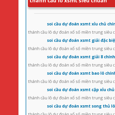
thánh cầu lô xsmt siêu chuẩn
soi cầu dự đoán xsmt xỉu chủ chí
thánh cầu lô dự đoán xổ số miền trung siêu
soi cầu dự đoán xsmt giải đặc biệ
thánh cầu lô dự đoán xổ số miền trung siêu
soi cầu dự đoán xsmt giải 8 chính
thánh cầu lô dự đoán xổ số miền trung siêu
soi cầu dự đoán xsmt bao lô chín
thánh cầu lô dự đoán xổ số miền trung siêu
soi cầu dự đoán xsmt cặp xỉu chủ
thánh cầu lô dự đoán xổ số miền trung siêu
soi cầu dự đoán xsmt song thủ lô
thánh cầu lô dự đoán xổ số miền trung siêu