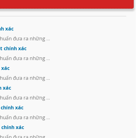
nh xác
 chuẩn đưa ra những …
t chính xác
 chuẩn đưa ra những …
 xác
 chuẩn đưa ra những …
h xác
 chuẩn đưa ra những …
 chính xác
 chuẩn đưa ra những …
 chính xác
 chuẩn đưa ra những …