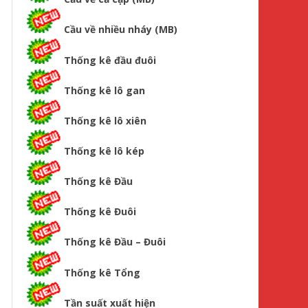
Cầu về nhiều nháy (MB)
Thống kê đầu đuôi
Thống kê lô gan
Thống kê lô xiên
Thống kê lô kép
Thống kê Đầu
Thống kê Đuôi
Thống kê Đầu – Đuôi
Thống kê Tổng
Tần suất xuất hiện