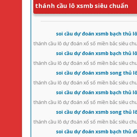
thánh cầu lô xsmb siêu chuẩn
SỔ KẾT QUẢ XSMN
XỔ SỐ
CAO CẤP SOI CẦU DỰ ĐOÁN
ĐẶC BIỆT MN
MAX 3
CAO CẤP SOI CẦU DỰ ĐOÁN
soi cầu dự đoán xsmb bạch thủ lô
MAX 4
GIẢI TÁM MN
thánh cầu lô dự đoán xổ số miền bắc siêu c
THỐNG
CAO CẤP SOI CẦU DỰ ĐOÁN LÔ
soi cầu dự đoán xsmb bạch thủ lô
3 SỐ MN
thánh cầu lô dự đoán xổ số miền bắc siêu c
CAO CẤP SOI CẦU DỰ ĐOÁN SỚ
soi cầu dự đoán xsmb song thủ lô
ĐẦU ĐUÔI GIẢI 8 MN
thánh cầu lô dự đoán xổ số miền bắc siêu c
SOI CẦU DỰ ĐOÁN SỚ ĐẦU
soi cầu dự đoán xsmb bạch thủ lô
ĐUÔI GIẢI ĐẶC BIỆT MN
thánh cầu lô dự đoán xổ số miền bắc siêu c
CAO CẤP SOI CẦU DỰ ĐOÁN
soi cầu dự đoán xsmb song thủ lô
SONG THỦ LÔ MN
thánh cầu lô dự đoán xổ số miền bắc siêu c
CAO CẤP SOI CẦU DỰ ĐOÁN XÍU
soi cầu dự đoán xsmb bạch thủ đ
CHỦ MN