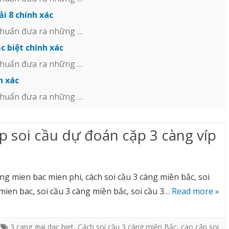
i 8 chính xác
 chuẩn đưa ra những …
c biệt chính xác
 chuẩn đưa ra những …
h xác
 chuẩn đưa ra những …
p soi cầu dự đoán cặp 3 càng víp
ang mien bac mien phi, cách soi cầu 3 càng miền bắc, soi
mien bac, soi cầu 3 càng miền bắc, soi cầu 3…
Read more »
3 cang giai dac biet
,
Cách soi cầu 3 càng miền Bắc
,
cao cấp soi