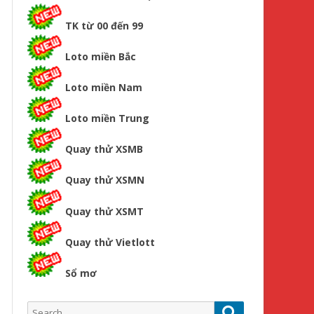
TK từ 00 đến 99
Loto miền Bắc
Loto miền Nam
Loto miền Trung
Quay thử XSMB
Quay thử XSMN
Quay thử XSMT
Quay thử Vietlott
Sổ mơ
Search
Search