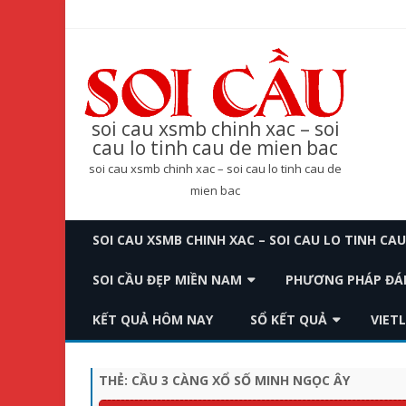
soi cau xsmb chinh xac – soi
cau lo tinh cau de mien bac
soi cau xsmb chinh xac – soi cau lo tinh cau de
mien bac
SOI CAU XSMB CHINH XAC – SOI CAU LO TINH CAU
SOI CẦU ĐẸP MIỀN NAM
PHƯƠNG PHÁP ĐÁ
CAO CẤP SOI CẦU DỰ ĐOÁN
KẾT QUẢ HÔM NAY
SỔ KẾT QUẢ
VIET
BAO LÔ MN
SỔ KẾT QUẢ XSMB
XỔ SỐ
CAO CẤP SOI CẦU DỰ ĐOÁN
THẺ:
CẦU 3 CÀNG XỔ SỐ MINH NGỌC ÂY
SỔ KẾT QUẢ XSMT
XO SO
CẶP XÍU CHỦ MN