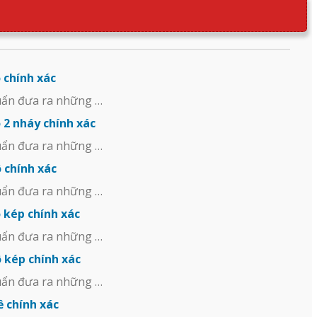
BẠCH THỦ ĐỀ MB
XIÊN 2 MB
 POWER 6/55
XỔ SỐ THẦN TÀI
CẦU VỀ CẢ CẶP (MB)
THỐNG KÊ LÔ XIÊN
BẢ
CAO CẤP SOI CẦU DỰ ĐOÁN
CAO CẤP SOI CẦU
D
CẦU VỀ NHIỀU NHÁY (MB)
THỐNG KÊ LÔ KÉP
BẠCH THỦ LÔ KÉP MB
XIÊN 3 MB
 chính xác
D
THỐNG KÊ ĐẦU
CAO CẤP SOI CẦU DỰ ĐOÁN
CAO CẤP SOI CẦU
huẩn đưa ra những …
BẠCH THỦ LÔ MB
XIÊN 4 MB
 KÊ
THỐNG KÊ ĐUÔI
 2 nháy chính xác
CAO CẤP SOI CẦU DỰ ĐOÁN
CAO CẤP SOI CẦU
THỐNG KÊ ĐẦU – ĐUÔI
huẩn đưa ra những …
CẶP 3 CÀNG VÍP MB
SONG THỦ ĐỀ MB
THỐNG KÊ TỔNG
 chính xác
CAO CẤP SOI CẦU DỰ ĐOÁN
CAO CẤP SOI CẦU
huẩn đưa ra những …
DÀN ĐỀ 4 CON MB
TẦN SUẤT XUẤT HIỆN
SONG THỦ LÔ KÉP
 kép chính xác
CAO CẤP SOI CẦU DỰ ĐOÁN
TK TỪ 00 ĐẾN 99
CAO CẤP SOI CẦU
huẩn đưa ra những …
DÀN ĐỀ 6 CON MB
SONG THỦ LÔ MB
 kép chính xác
CAO CẤP SOI CẦU DỰ ĐOÁN
huẩn đưa ra những …
DÀN ĐỀ 8 CON MB
ề chính xác
CAO CẤP SOI CẦU DỰ ĐOÁN