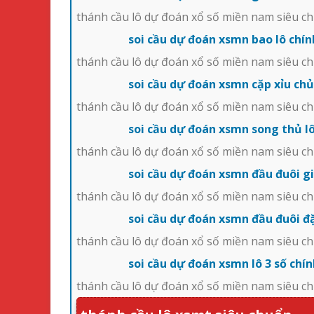
thánh cầu lô dự đoán xổ số miền nam siêu c
soi cầu dự đoán xsmn bao lô chín
thánh cầu lô dự đoán xổ số miền nam siêu c
soi cầu dự đoán xsmn cặp xỉu chủ
thánh cầu lô dự đoán xổ số miền nam siêu c
soi cầu dự đoán xsmn song thủ lô
thánh cầu lô dự đoán xổ số miền nam siêu c
soi cầu dự đoán xsmn đầu đuôi gi
thánh cầu lô dự đoán xổ số miền nam siêu c
soi cầu dự đoán xsmn đầu đuôi đặ
thánh cầu lô dự đoán xổ số miền nam siêu c
soi cầu dự đoán xsmn lô 3 số chín
thánh cầu lô dự đoán xổ số miền nam siêu c