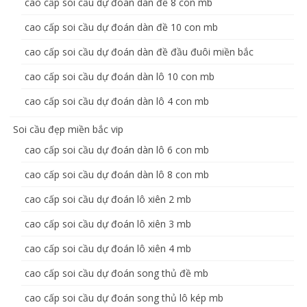
cao cấp soi cầu dự đoán dàn đề 8 con mb
cao cấp soi cầu dự đoán dàn đề 10 con mb
cao cấp soi cầu dự đoán dàn đề đầu đuôi miền bắc
cao cấp soi cầu dự đoán dàn lô 10 con mb
cao cấp soi cầu dự đoán dàn lô 4 con mb
Soi cầu đẹp miền bắc vip
cao cấp soi cầu dự đoán dàn lô 6 con mb
cao cấp soi cầu dự đoán dàn lô 8 con mb
cao cấp soi cầu dự đoán lô xiên 2 mb
cao cấp soi cầu dự đoán lô xiên 3 mb
cao cấp soi cầu dự đoán lô xiên 4 mb
cao cấp soi cầu dự đoán song thủ đề mb
cao cấp soi cầu dự đoán song thủ lô kép mb