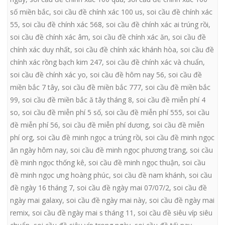
số miền bắc
,
soi cầu đề chính xác 100 us
,
soi cầu đề chính xác
55
,
soi cầu đề chính xác 568
,
soi cầu đề chính xác ai trúng rồi
,
soi cầu đề chính xác âm
,
soi cầu đề chính xác ăn
,
soi cầu đề
chính xác duy nhất
,
soi cầu đề chính xác khánh hòa
,
soi cầu đề
chính xác rồng bạch kim 247
,
soi cầu đề chính xác và chuẩn
,
soi cầu đề chính xác yo
,
soi cầu đề hôm nay 56
,
soi cầu đề
miền bắc 7 tây
,
soi cầu đề miền bắc 777
,
soi cầu đề miền bắc
99
,
soi cầu đề miền bắc ă tây tháng 8
,
soi cầu đề miễn phí 4
so
,
soi cầu đề miễn phí 5 số
,
soi cầu đề miễn phí 555
,
soi cầu
đề miễn phí 56
,
soi cầu đề miễn phí dương
,
soi cầu đề miễn
phí org
,
soi cầu đề minh ngọc a trúng rồi
,
soi cầu đề minh ngọc
ăn ngày hôm nay
,
soi cầu đề minh ngọc phương trang
,
soi cầu
đề minh ngọc thống kê
,
soi cầu đề minh ngọc thuận
,
soi cầu
đề minh ngọc ưng hoàng phúc
,
soi cầu đề nam khánh
,
soi cầu
đề ngày 16 tháng 7
,
soi cầu đề ngày mai 07/07/2
,
soi cầu đề
ngày mai galaxy
,
soi cầu đề ngày mai này
,
soi cầu đề ngày mai
remix
,
soi cầu đề ngày mai s tháng 11
,
soi cầu đề siêu víp siêu