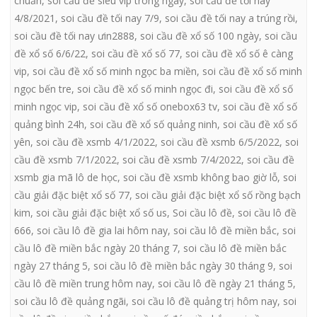
chuẩn
,
soi cầu đề siêu víp trong ngày
,
soi cầu đề tối nay
4/8/2021
,
soi cầu đề tối nay 7/9
,
soi cầu đề tối nay a trúng rồi
,
soi cầu đề tối nay ưin2888
,
soi cầu đề xổ số 100 ngày
,
soi cầu
đề xổ số 6/6/22
,
soi cầu đề xổ số 77
,
soi cầu đề xổ số ê càng
vip
,
soi cầu đề xổ số minh ngọc ba miền
,
soi cầu đề xổ số minh
ngọc bến tre
,
soi cầu đề xổ số minh ngọc đi
,
soi cầu đề xổ số
minh ngọc vip
,
soi cầu đề xổ số onebox63 tv
,
soi cầu đề xổ số
quảng bình 24h
,
soi cầu đề xổ số quảng ninh
,
soi cầu đề xổ số
yên
,
soi cầu đề xsmb 4/1/2022
,
soi cầu đề xsmb 6/5/2022
,
soi
cầu đề xsmb 7/1/2022
,
soi cầu đề xsmb 7/4/2022
,
soi cầu đề
xsmb gia mã lô de học
,
soi cầu đề xsmb không bao giờ lỗ
,
soi
cầu giải đặc biệt xổ số 77
,
soi cầu giải đặc biệt xổ số rồng bạch
kim
,
soi cầu giải đặc biệt xổ số us
,
Soi cầu lô đề
,
soi cầu lô đề
666
,
soi cầu lô đề gia lai hôm nay
,
soi cầu lô đề miền bắc
,
soi
cầu lô đề miền bắc ngày 20 tháng 7
,
soi cầu lô đề miền bắc
ngày 27 tháng 5
,
soi cầu lô đề miền bắc ngày 30 tháng 9
,
soi
cầu lô đề miền trung hôm nay
,
soi cầu lô đề ngày 21 tháng 5
,
soi cầu lô đề quảng ngãi
,
soi cầu lô đề quảng trị hôm nay
,
soi