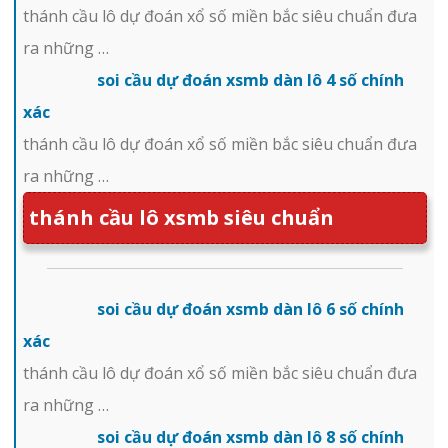
thánh cầu lô dự đoán xổ số miền bắc siêu chuẩn đưa
ra những …
soi cầu dự đoán xsmb dàn lô 4 số chính
xác
thánh cầu lô dự đoán xổ số miền bắc siêu chuẩn đưa
ra những …
thánh cầu lô xsmb siêu chuẩn
soi cầu dự đoán xsmb dàn lô 6 số chính
xác
thánh cầu lô dự đoán xổ số miền bắc siêu chuẩn đưa
ra những …
soi cầu dự đoán xsmb dàn lô 8 số chính