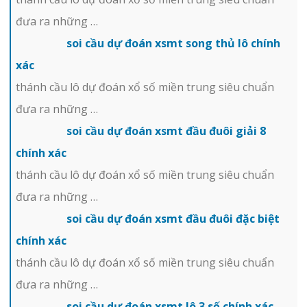
đưa ra những …
soi cầu dự đoán xsmt song thủ lô chính
xác
thánh cầu lô dự đoán xổ số miền trung siêu chuẩn
đưa ra những …
soi cầu dự đoán xsmt đầu đuôi giải 8
chính xác
thánh cầu lô dự đoán xổ số miền trung siêu chuẩn
đưa ra những …
soi cầu dự đoán xsmt đầu đuôi đặc biệt
chính xác
thánh cầu lô dự đoán xổ số miền trung siêu chuẩn
đưa ra những …
soi cầu dự đoán xsmt lô 3 số chính xác