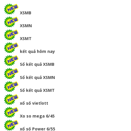
XSMB
XSMN
XSMT
kết quả hôm nay
Sổ kết quả XSMB
Sổ kết quả XSMN
Sổ kết quả XSMT
xổ số vietlott
Xo so mega 6/45
xổ số Power 6/55