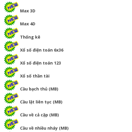
Max 3D
Max 4D
Thống kê
Xổ số điện toán 6x36
Xổ số điện toán 123
Xổ số thần tài
Cầu bạch thủ (MB)
Cầu lật liên tục (MB)
Cầu về cả cặp (MB)
Cầu về nhiều nháy (MB)