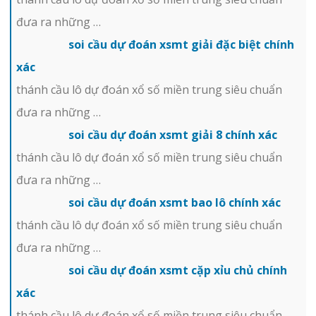
đưa ra những …
soi cầu dự đoán xsmt giải đặc biệt chính
xác
thánh cầu lô dự đoán xổ số miền trung siêu chuẩn
đưa ra những …
soi cầu dự đoán xsmt giải 8 chính xác
thánh cầu lô dự đoán xổ số miền trung siêu chuẩn
đưa ra những …
soi cầu dự đoán xsmt bao lô chính xác
thánh cầu lô dự đoán xổ số miền trung siêu chuẩn
đưa ra những …
soi cầu dự đoán xsmt cặp xỉu chủ chính
xác
thánh cầu lô dự đoán xổ số miền trung siêu chuẩn