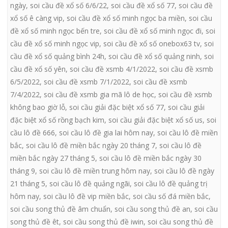
ngày
,
soi cầu đề xổ số 6/6/22
,
soi cầu đề xổ số 77
,
soi cầu đề
xổ số ê càng vip
,
soi cầu đề xổ số minh ngọc ba miền
,
soi cầu
đề xổ số minh ngọc bến tre
,
soi cầu đề xổ số minh ngọc đi
,
soi
cầu đề xổ số minh ngọc vip
,
soi cầu đề xổ số onebox63 tv
,
soi
cầu đề xổ số quảng bình 24h
,
soi cầu đề xổ số quảng ninh
,
soi
cầu đề xổ số yên
,
soi cầu đề xsmb 4/1/2022
,
soi cầu đề xsmb
6/5/2022
,
soi cầu đề xsmb 7/1/2022
,
soi cầu đề xsmb
7/4/2022
,
soi cầu đề xsmb gia mã lô de học
,
soi cầu đề xsmb
không bao giờ lỗ
,
soi cầu giải đặc biệt xổ số 77
,
soi cầu giải
đặc biệt xổ số rồng bạch kim
,
soi cầu giải đặc biệt xổ số us
,
soi
cầu lô đề 666
,
soi cầu lô đề gia lai hôm nay
,
soi cầu lô đề miền
bắc
,
soi cầu lô đề miền bắc ngày 20 tháng 7
,
soi cầu lô đề
miền bắc ngày 27 tháng 5
,
soi cầu lô đề miền bắc ngày 30
tháng 9
,
soi cầu lô đề miền trung hôm nay
,
soi cầu lô đề ngày
21 tháng 5
,
soi cầu lô đề quảng ngãi
,
soi cầu lô đề quảng trị
hôm nay
,
soi cầu lô đề vip miền bắc
,
soi cầu số đá miền bắc
,
soi cầu song thủ đề âm chuẩn
,
soi cầu song thủ đề an
,
soi cầu
song thủ đề êt
,
soi cầu song thủ đề iwin
,
soi cầu song thủ đề