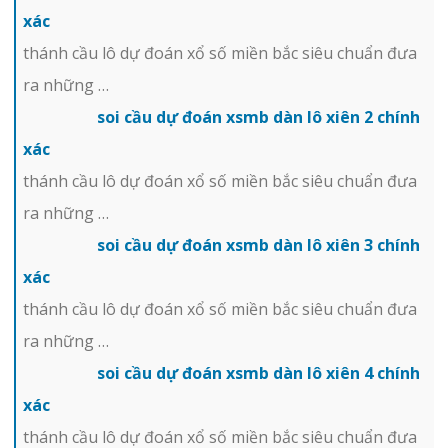
xác
thánh cầu lô dự đoán xổ số miền bắc siêu chuẩn đưa
ra những …
soi cầu dự đoán xsmb dàn lô xiên 2 chính
xác
thánh cầu lô dự đoán xổ số miền bắc siêu chuẩn đưa
ra những …
soi cầu dự đoán xsmb dàn lô xiên 3 chính
xác
thánh cầu lô dự đoán xổ số miền bắc siêu chuẩn đưa
ra những …
soi cầu dự đoán xsmb dàn lô xiên 4 chính
xác
thánh cầu lô dự đoán xổ số miền bắc siêu chuẩn đưa