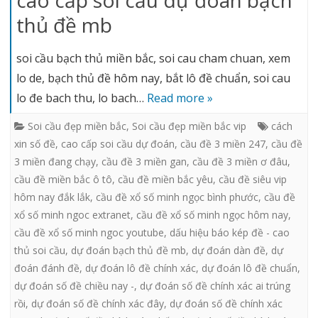
cao cấp soi cầu dự đoán bạch
thủ đề mb
soi cầu bạch thủ miền bắc, soi cau cham chuan, xem
lo de, bạch thủ đề hôm nay, bắt lô đề chuẩn, soi cau
lo đe bach thu, lo bach…
Read more »
Soi cầu đẹp miền bắc
,
Soi cầu đẹp miền bắc vip
cách
xin số đề
,
cao cấp soi cầu dự đoán
,
cầu đề 3 miền 247
,
cầu đề
3 miền đang chạy
,
cầu đề 3 miền gan
,
cầu đề 3 miền ơ đâu
,
cầu đề miền bắc ô tô
,
cầu đề miền bắc yêu
,
cầu đề siêu vip
hôm nay đắk lắk
,
cầu đề xổ số minh ngọc bình phước
,
cầu đề
xổ số minh ngoc extranet
,
cầu đề xổ số minh ngọc hôm nay
,
cầu đề xổ số minh ngoc youtube
,
dấu hiệu báo kép đề - cao
thủ soi cầu
,
dự đoán bạch thủ đề mb
,
dự đoán dàn đề
,
dự
đoán đánh đề
,
dự đoán lô đề chính xác
,
dự đoán lô đề chuẩn
,
dự đoán số đề chiều nay -
,
dự đoán số đề chính xác ai trúng
rồi
,
dự đoán số đề chính xác đây
,
dự đoán số đề chính xác