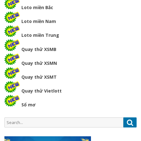
Loto miền Bắc
Loto miền Nam
Loto miền Trung
Quay thử XSMB
Quay thử XSMN
Quay thử XSMT
Quay thử Vietlott
Sổ mơ
Search
Sea
for: