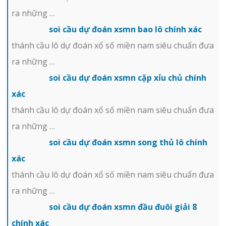
ra những …
soi cầu dự đoán xsmn bao lô chính xác
thánh cầu lô dự đoán xổ số miền nam siêu chuẩn đưa
ra những …
soi cầu dự đoán xsmn cặp xỉu chủ chính
xác
thánh cầu lô dự đoán xổ số miền nam siêu chuẩn đưa
ra những …
soi cầu dự đoán xsmn song thủ lô chính
xác
thánh cầu lô dự đoán xổ số miền nam siêu chuẩn đưa
ra những …
soi cầu dự đoán xsmn đầu đuôi giải 8
chính xác