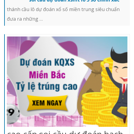
thánh cầu lô dự đoán xổ số miền trung siêu chuẩn
đưa ra những …