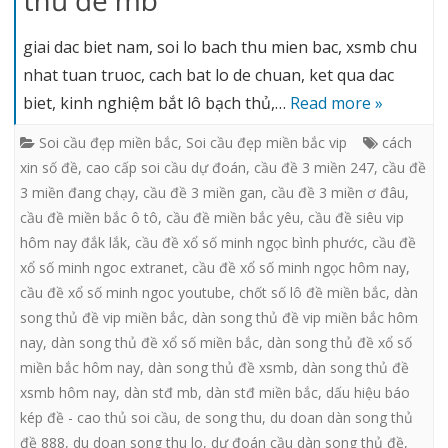
thủ đề mb
giai dac biet nam, soi lo bach thu mien bac, xsmb chu
nhat tuan truoc, cach bat lo de chuan, ket qua dac
biet, kinh nghiệm bắt lô bạch thủ,…
Read more »
Soi cầu đẹp miền bắc
,
Soi cầu đẹp miền bắc vip
cách
xin số đề
,
cao cấp soi cầu dự đoán
,
cầu đề 3 miền 247
,
cầu đề
3 miền đang chạy
,
cầu đề 3 miền gan
,
cầu đề 3 miền ơ đâu
,
cầu đề miền bắc ô tô
,
cầu đề miền bắc yêu
,
cầu đề siêu vip
hôm nay đắk lắk
,
cầu đề xổ số minh ngọc bình phước
,
cầu đề
xổ số minh ngoc extranet
,
cầu đề xổ số minh ngọc hôm nay
,
cầu đề xổ số minh ngoc youtube
,
chốt số lô đề miền bắc
,
dàn
song thủ đề vip miền bắc
,
dàn song thủ đề vip miền bắc hôm
nay
,
dàn song thủ đề xổ số miền bắc
,
dàn song thủ đề xổ số
miền bắc hôm nay
,
dàn song thủ đề xsmb
,
dàn song thủ đề
xsmb hôm nay
,
dàn stđ mb
,
dàn stđ miền bắc
,
dấu hiệu báo
kép đề - cao thủ soi cầu
,
de song thu
,
du doan dàn song thủ
đề 888
,
du doan song thu lo
,
dự đoán cầu dàn song thủ đề
,