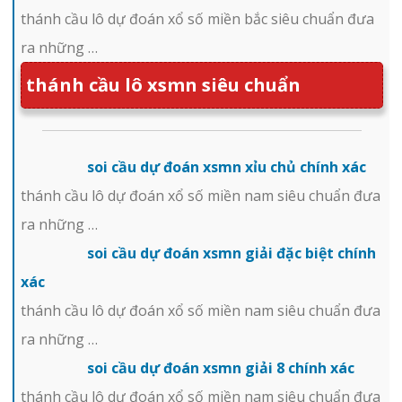
thánh cầu lô dự đoán xổ số miền bắc siêu chuẩn đưa
ra những …
thánh cầu lô xsmn siêu chuẩn
soi cầu dự đoán xsmn xỉu chủ chính xác
thánh cầu lô dự đoán xổ số miền nam siêu chuẩn đưa
ra những …
soi cầu dự đoán xsmn giải đặc biệt chính
xác
thánh cầu lô dự đoán xổ số miền nam siêu chuẩn đưa
ra những …
soi cầu dự đoán xsmn giải 8 chính xác
thánh cầu lô dự đoán xổ số miền nam siêu chuẩn đưa