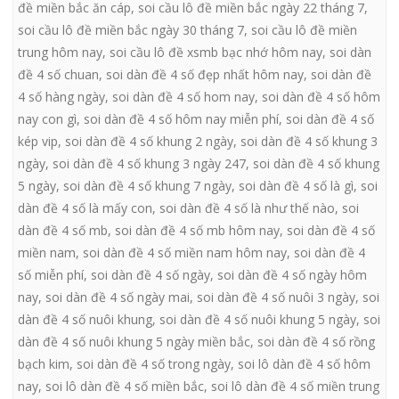
đề miền bắc ăn cáp
,
soi cầu lô đề miền bắc ngày 22 tháng 7
,
soi cầu lô đề miền bắc ngày 30 tháng 7
,
soi cầu lô đề miền
trung hôm nay
,
soi cầu lô đề xsmb bạc nhớ hôm nay
,
soi dàn
đề 4 số chuan
,
soi dàn đề 4 số đẹp nhất hôm nay
,
soi dàn đề
4 số hàng ngày
,
soi dàn đề 4 số hom nay
,
soi dàn đề 4 số hôm
nay con gì
,
soi dàn đề 4 số hôm nay miễn phí
,
soi dàn đề 4 số
kép vip
,
soi dàn đề 4 số khung 2 ngày
,
soi dàn đề 4 số khung 3
ngày
,
soi dàn đề 4 số khung 3 ngày 247
,
soi dàn đề 4 số khung
5 ngày
,
soi dàn đề 4 số khung 7 ngày
,
soi dàn đề 4 số là gì
,
soi
dàn đề 4 số là mấy con
,
soi dàn đề 4 số là như thế nào
,
soi
dàn đề 4 số mb
,
soi dàn đề 4 số mb hôm nay
,
soi dàn đề 4 số
miền nam
,
soi dàn đề 4 số miền nam hôm nay
,
soi dàn đề 4
số miễn phí
,
soi dàn đề 4 số ngày
,
soi dàn đề 4 số ngày hôm
nay
,
soi dàn đề 4 số ngày mai
,
soi dàn đề 4 số nuôi 3 ngày
,
soi
dàn đề 4 số nuôi khung
,
soi dàn đề 4 số nuôi khung 5 ngày
,
soi
dàn đề 4 số nuôi khung 5 ngày miền bắc
,
soi dàn đề 4 số rồng
bạch kim
,
soi dàn đề 4 số trong ngày
,
soi lô dàn đề 4 số hôm
nay
,
soi lô dàn đề 4 số miền bắc
,
soi lô dàn đề 4 số miền trung