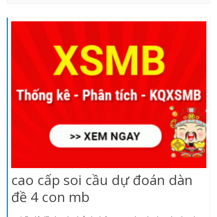
cao cấp soi cầu dự đoán dàn
đề 4 con mb