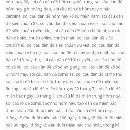
hôm nay 60
,
soi cầu dàn đề hôm nay dễ trúng
,
soi cầu dàn đề
hôm nay giờ hoàng đạo
,
soi cầu dàn đề hôm nay o bắc
carolina
,
soi cầu dàn đề hôm nay xổ số miền nam
,
soi cầu dàn
đề siêu chuẩn 88
,
soi cầu dàn đề siêu chuẩn excel
,
soi cầu dàn
đề siêu chuẩn miền bắc
,
soi cầu dàn đề siêu chuẩn ơi
,
soi cầu
dàn đề siêu chuẩn online chuẩn nhất
,
soi cầu dàn đề siêu
chuẩn thủ
,
soi cầu dàn đề siêu chuẩn ưu việt
,
soi cầu dàn đề
siêu chuẩn y hà nội
,
soi cầu dàn đề tối nay số đẹp nhất
,
soi cầu
dàn đề tối nay thủ
,
soi cầu dàn đề tối nay yêu
,
soi cầu dàn đề
xổ số 88
,
soi cầu dàn đề xổ số an giang
,
soi cầu dàn đề xổ số
ơi hôm nay
,
soi cầu dàn đề xsmb es
,
soi cầu dàn đề xsmb thủ
,
soi cầu lô đề ba miền bắc trung nam
,
soi cầu lô đề miền bắc
ăn cáp
,
soi cầu lô đề miền bắc ngày 22 tháng 7
,
soi cầu lô đề
miền bắc ngày 30 tháng 7
,
soi cầu lô đề miền trung hôm nay
,
soi cầu lô đề xsmb bạc nhớ hôm nay
,
tạo dàn đề miền bắc
,
tham khảo đầu đuôi miền bắc
,
thảo luận số đề hôm nay
,
thống kê đầu đuôi miền bắc 100 ngày
,
thống kê đầu đuôi miền
bắc 30 ngày
,
thống kê đầu đuôi miền bắc chủ nhật
,
thống kê