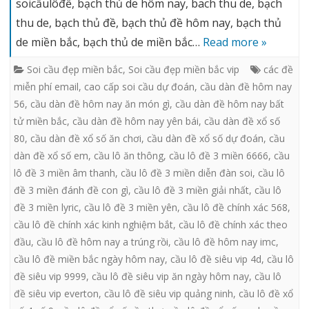
soicầulôđề, bạch thủ de hôm nay, bach thu de, bạch
thu de, bạch thủ đề, bạch thủ đề hôm nay, bạch thủ
de miền bắc, bạch thủ de miền bắc…
Read more »
Soi cầu đẹp miền bắc
,
Soi cầu đẹp miền bắc vip
các đề
miễn phí email
,
cao cấp soi cầu dự đoán
,
cầu dàn đề hôm nay
56
,
cầu dàn đề hôm nay ăn món gì
,
cầu dàn đề hôm nay bất
tử miền bắc
,
cầu dàn đề hôm nay yên bái
,
cầu dàn đề xổ số
80
,
cầu dàn đề xổ số ăn chơi
,
cầu dàn đề xổ số dự đoán
,
cầu
dàn đề xổ số em
,
cầu lô ăn thông
,
cầu lô đề 3 miền 6666
,
cầu
lô đề 3 miền âm thanh
,
cầu lô đề 3 miền diễn đàn soi
,
cầu lô
đề 3 miền đánh đề con gì
,
cầu lô đề 3 miền giải nhất
,
cầu lô
đề 3 miền lyric
,
cầu lô đề 3 miền yên
,
cầu lô đề chính xác 568
,
cầu lô đề chính xác kinh nghiệm bắt
,
cầu lô đề chính xác theo
đầu
,
cầu lô đề hôm nay a trúng rồi
,
cầu lô đề hôm nay imc
,
cầu lô đề miền bắc ngày hôm nay
,
cầu lô đề siêu vip 4d
,
cầu lô
đề siêu vip 9999
,
cầu lô đề siêu vip ăn ngày hôm nay
,
cầu lô
đề siêu vip everton
,
cầu lô đề siêu vip quảng ninh
,
cầu lô đề xổ