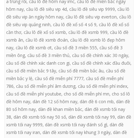
a trúng rồi
,
cầu lô đề hôm nay imc
,
cầu lô đề miền bắc ngày
hôm nay
,
cầu lô đề siêu vip 4d
,
cầu lô đề siêu vip 9999
,
cầu lô
đề siêu vip ăn ngày hôm nay
,
cầu lô đề siêu vip everton
,
cầu lô
đề siêu vip quảng ninh
,
cầu lô đề xổ số 4 số 9
,
cầu lô đề xổ số
cần thơ
,
cầu lô đề xổ số xsmb
,
cầu lô đề xsmb 999
,
cầu lô đề
xsmb ân
,
cầu lô đề xsmb đoán
,
cầu lô đề xsmb lô đẹp hôm
nay
,
cầu lô đề xsmb ơt
,
cầu số đề 3 miền 555
,
cầu số đề 3
miền ông
,
cầu số đề 3 miền thủ
,
cầu số đề chính xác 30 ngày
,
cầu số đề chính xác danh con gi
,
cầu số đề chính xác đầu đuôi
,
cầu số đề miền bắc 9 tây
,
cầu số đề miền bắc âu
,
cầu số đề
miền bắc y lệ
,
cầu số đề miễn phí 7777
,
cầu số đề miễn phí
786
,
cầu số đề miễn phí âm dương
,
cầu số đề miễn phí index
,
cầu số đề miễn phí youtube
,
cho số đề miễn phí mn
,
cho số lô
đề hôm nay
,
dàn đề 12 số hôm nay
,
dàn đề 6 con mb
,
dàn đề
80 số hôm nay
,
dàn đề khan miền bắc
,
dàn đề xsmb tối nay
38
,
dàn đề xsmb tối nay 50 số
,
dàn đề xsmb tối nay 99
,
dàn đề
xsmb tối nay 9999
,
dàn đề xsmb tối nay đánh số gì
,
dàn đề
xsmb tối nay iran
,
dàn đề xsmb tối nay khung 3 ngày
,
dàn đề