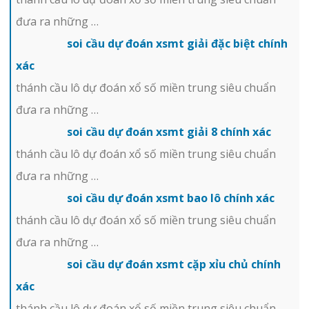
đưa ra những …
soi cầu dự đoán xsmt giải đặc biệt chính
xác
thánh cầu lô dự đoán xổ số miền trung siêu chuẩn
đưa ra những …
soi cầu dự đoán xsmt giải 8 chính xác
thánh cầu lô dự đoán xổ số miền trung siêu chuẩn
đưa ra những …
soi cầu dự đoán xsmt bao lô chính xác
thánh cầu lô dự đoán xổ số miền trung siêu chuẩn
đưa ra những …
soi cầu dự đoán xsmt cặp xỉu chủ chính
xác
thánh cầu lô dự đoán xổ số miền trung siêu chuẩn