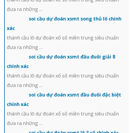
đưa ra những …
soi cầu dự đoán xsmt song thủ lô chính
xác
thánh cầu lô dự đoán xổ số miền trung siêu chuẩn
đưa ra những …
soi cầu dự đoán xsmt đầu đuôi giải 8
chính xác
thánh cầu lô dự đoán xổ số miền trung siêu chuẩn
đưa ra những …
soi cầu dự đoán xsmt đầu đuôi đặc biệt
chính xác
thánh cầu lô dự đoán xổ số miền trung siêu chuẩn
đưa ra những …
soi cầu dự đoán xsmt lô 3 số chính xác