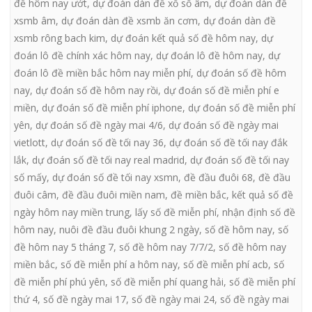
đề hôm nay ướt
,
dự đoán dàn đề xổ số âm
,
dự đoán dàn đề
xsmb âm
,
dự đoán dàn đề xsmb ăn cơm
,
dự đoán dàn đề
xsmb rông bach kim
,
dự đoán kết quả số đề hôm nay
,
dự
đoán lô đề chính xác hôm nay
,
dự đoán lô đề hôm nay
,
dự
đoán lô đề miền bắc hôm nay miễn phí
,
dự đoán số đề hôm
nay
,
dự đoán số đề hôm nay rồi
,
dự đoán số đề miễn phí e
miền
,
dự đoán số đề miễn phí iphone
,
dự đoán số đề miễn phí
yên
,
dự đoán số đề ngày mai 4/6
,
dự đoán số đề ngày mai
vietlott
,
dự đoán số đề tối nay 36
,
dự đoán số đề tối nay đắk
lắk
,
dự đoán số đề tối nay real madrid
,
dự đoán số đề tối nay
số mấy
,
dự đoán số đề tối nay xsmn
,
đề đầu đuôi 68
,
đề đầu
đuôi câm
,
đề đầu đuôi miền nam
,
đề miền bắc
,
kết quả số đề
ngày hôm nay miền trung
,
lấy số đề miễn phí
,
nhận định số đề
hôm nay
,
nuôi đề đầu đuôi khung 2 ngày
,
số đề hôm nay
,
số
đề hôm nay 5 tháng 7
,
số đề hôm nay 7/7/2
,
số đề hôm nay
miền bắc
,
số đề miễn phí a hôm nay
,
số đề miễn phí acb
,
số
đề miễn phí phú yên
,
số đề miễn phí quang hải
,
số đề miễn phí
thứ 4
,
số đề ngày mai 17
,
số đề ngày mai 24
,
số đề ngày mai