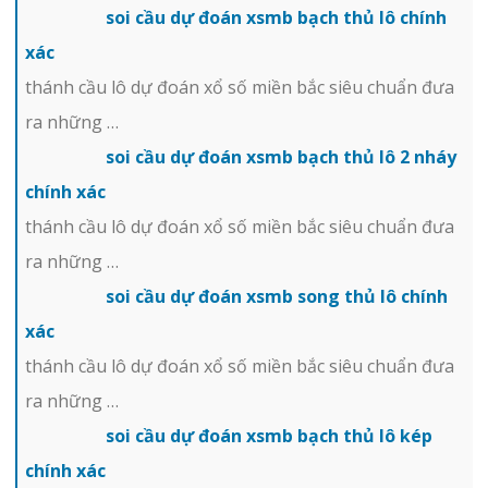
soi cầu dự đoán xsmb bạch thủ lô chính
xác
thánh cầu lô dự đoán xổ số miền bắc siêu chuẩn đưa
ra những …
soi cầu dự đoán xsmb bạch thủ lô 2 nháy
chính xác
thánh cầu lô dự đoán xổ số miền bắc siêu chuẩn đưa
ra những …
soi cầu dự đoán xsmb song thủ lô chính
xác
thánh cầu lô dự đoán xổ số miền bắc siêu chuẩn đưa
ra những …
soi cầu dự đoán xsmb bạch thủ lô kép
chính xác