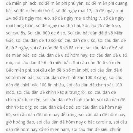
đề miễn phí acb
,
số đề miễn phí phú yên
,
số đề miễn phí quang
hải
,
số đề miễn phí thứ 4
,
số đề ngày mai 17
,
số đề ngày mai
24
,
số đề ngày mai 4/6
,
số đề ngày mai 6 tháng 7
,
số đề ngày
mai hàng tuần
,
số đề ngày mai thứ hai
,
Soi cầu 267 de 6 so
,
soi cau 5s
,
Soi cầu 888 de 6 so
,
Soi cầu bắt dàn đề 6 số Miền
Bắc
,
soi cầu dàn đề 10 số
,
soi cau dàn đề 6 số
,
soi cầu dàn đề
6 số 3 ngày
,
soi cầu dàn đề 6 số 88 com
,
soi cầu dàn đề 6 số
de miền bắc
,
soi cầu dàn đề 6 số hôm nay
,
soi cầu dàn đề 6 số
mb
,
soi cầu dàn đề 6 số miền bắc
,
Soi cầu dàn đề 6 số miền
Bắc miễn phí
,
soi cầu dàn đề 6 số miễn phí
,
soi cầu dàn đề 6
số tô miền bắc
,
soi cầu dàn đề chính xác 100 3 càng
,
soi cầu
dàn đề chính xác 100 ăn nhiều
,
soi cầu dàn đề chính xác 100
indo
,
soi cầu dàn đề chính xác ai trúng rồi
,
soi cầu dàn đề
chính xác ba miền
,
soi cầu dàn đề chính xác lô
,
soi cầu dàn đề
chính xác org
,
soi cầu dàn đề êc số
,
soi cầu dàn đề hôm nay
60
,
soi cầu dàn đề hôm nay dễ trúng
,
soi cầu dàn đề hôm nay
giờ hoàng đạo
,
soi cầu dàn đề hôm nay o bắc carolina
,
soi cầu
dàn đề hôm nay xổ số miền nam
,
soi cầu dàn đề siêu chuẩn