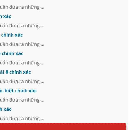
huẩn đưa ra những …
h xác
huẩn đưa ra những …
 chính xác
huẩn đưa ra những …
 chính xác
huẩn đưa ra những …
ải 8 chính xác
huẩn đưa ra những …
c biệt chính xác
huẩn đưa ra những …
h xác
huẩn đưa ra những …