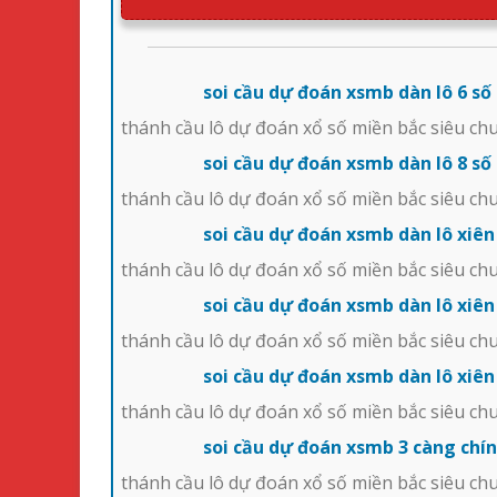
soi cầu dự đoán xsmb dàn lô 6 số
thánh cầu lô dự đoán xổ số miền bắc siêu c
soi cầu dự đoán xsmb dàn lô 8 số
thánh cầu lô dự đoán xổ số miền bắc siêu c
soi cầu dự đoán xsmb dàn lô xiên
thánh cầu lô dự đoán xổ số miền bắc siêu c
soi cầu dự đoán xsmb dàn lô xiên
thánh cầu lô dự đoán xổ số miền bắc siêu c
soi cầu dự đoán xsmb dàn lô xiên
thánh cầu lô dự đoán xổ số miền bắc siêu c
soi cầu dự đoán xsmb 3 càng chín
thánh cầu lô dự đoán xổ số miền bắc siêu c