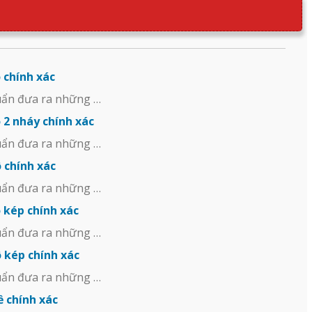
BẠCH THỦ ĐỀ MB
XIÊN 2 MB
 POWER 6/55
XỔ SỐ THẦN TÀI
CẦU VỀ CẢ CẶP (MB)
THỐNG KÊ LÔ XIÊN
BẢ
CAO CẤP SOI CẦU DỰ ĐOÁN
CAO CẤP SOI CẦU
D
CẦU VỀ NHIỀU NHÁY (MB)
THỐNG KÊ LÔ KÉP
BẠCH THỦ LÔ KÉP MB
XIÊN 3 MB
 chính xác
D
THỐNG KÊ ĐẦU
CAO CẤP SOI CẦU DỰ ĐOÁN
CAO CẤP SOI CẦU
huẩn đưa ra những …
BẠCH THỦ LÔ MB
XIÊN 4 MB
 KÊ
THỐNG KÊ ĐUÔI
 2 nháy chính xác
CAO CẤP SOI CẦU DỰ ĐOÁN
CAO CẤP SOI CẦU
THỐNG KÊ ĐẦU – ĐUÔI
huẩn đưa ra những …
CẶP 3 CÀNG VÍP MB
SONG THỦ ĐỀ MB
THỐNG KÊ TỔNG
 chính xác
CAO CẤP SOI CẦU DỰ ĐOÁN
CAO CẤP SOI CẦU
huẩn đưa ra những …
DÀN ĐỀ 4 CON MB
TẦN SUẤT XUẤT HIỆN
SONG THỦ LÔ KÉP
 kép chính xác
CAO CẤP SOI CẦU DỰ ĐOÁN
TK TỪ 00 ĐẾN 99
CAO CẤP SOI CẦU
huẩn đưa ra những …
DÀN ĐỀ 6 CON MB
SONG THỦ LÔ MB
 kép chính xác
CAO CẤP SOI CẦU DỰ ĐOÁN
huẩn đưa ra những …
DÀN ĐỀ 8 CON MB
ề chính xác
CAO CẤP SOI CẦU DỰ ĐOÁN