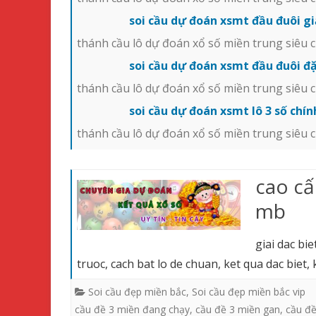
soi cầu dự đoán xsmt đầu đuôi giả
thánh cầu lô dự đoán xổ số miền trung siêu
soi cầu dự đoán xsmt đầu đuôi đặ
thánh cầu lô dự đoán xổ số miền trung siêu
soi cầu dự đoán xsmt lô 3 số chín
thánh cầu lô dự đoán xổ số miền trung siêu
cao cấ
mb
giai dac bi
truoc, cach bat lo de chuan, ket qua dac biet
Soi cầu đẹp miền bắc
,
Soi cầu đẹp miền bắc vip
cầu đề 3 miền đang chạy
,
cầu đề 3 miền gan
,
cầu đề