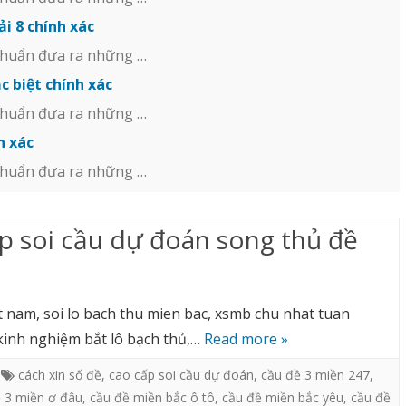
i 8 chính xác
 chuẩn đưa ra những …
c biệt chính xác
 chuẩn đưa ra những …
h xác
 chuẩn đưa ra những …
p soi cầu dự đoán song thủ đề
et nam, soi lo bach thu mien bac, xsmb chu nhat tuan
, kinh nghiệm bắt lô bạch thủ,…
Read more »
cách xin số đề
,
cao cấp soi cầu dự đoán
,
cầu đề 3 miền 247
,
 3 miền ơ đâu
,
cầu đề miền bắc ô tô
,
cầu đề miền bắc yêu
,
cầu đề