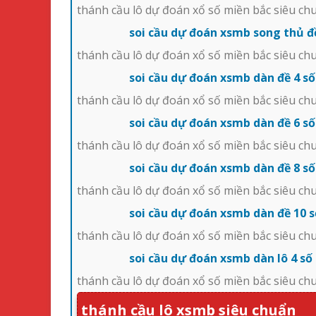
thánh cầu lô dự đoán xổ số miền bắc siêu c
soi cầu dự đoán xsmb song thủ đ
thánh cầu lô dự đoán xổ số miền bắc siêu c
soi cầu dự đoán xsmb dàn đề 4 số
thánh cầu lô dự đoán xổ số miền bắc siêu c
soi cầu dự đoán xsmb dàn đề 6 số
thánh cầu lô dự đoán xổ số miền bắc siêu c
soi cầu dự đoán xsmb dàn đề 8 số
thánh cầu lô dự đoán xổ số miền bắc siêu c
soi cầu dự đoán xsmb dàn đề 10 s
thánh cầu lô dự đoán xổ số miền bắc siêu c
soi cầu dự đoán xsmb dàn lô 4 số
thánh cầu lô dự đoán xổ số miền bắc siêu c
thánh cầu lô xsmb siêu chuẩn