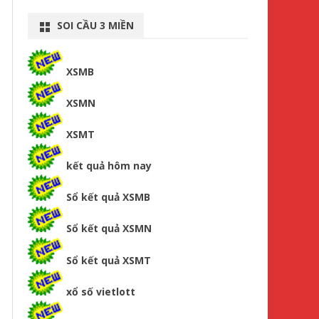
ĐẶC BIỆT MT
NG LOTO MN
QUAY THỬ XSMT
SOI CẦU 3 MIỀN
 DỰ ĐOÁN LÔ
CAO CẤP SOI CẦU DỰ ĐOÁN
QUAY THỬ VIETLOTT
GIẢI TÁM MT
XSMB
 DỰ ĐOÁN LÔ
CAO CẤP SOI CẦU DỰ ĐOÁN LÔ
3 SỐ MT
XSMN
 DỰ ĐOÁN
CAO CẤP SOI CẦU DỰ ĐOÁN SỚ
XSMT
ĐẦU ĐUÔI GIẢI 8 MT
kết quả hôm nay
 DỰ ĐOÁN
SOI CẦU DỰ ĐOÁN SỚ ĐẦU
 MB
ĐUÔI GIẢI ĐẶC BIỆT MT VÍP
Sổ kết quả XSMB
 DỰ ĐOÁN
CAO CẤP SOI CẦU DỰ ĐOÁN
Sổ kết quả XSMN
SONG THỦ LÔ MT
Sổ kết quả XSMT
CAO CẤP SOI CẦU DỰ ĐOÁN XÍU
CHỦ MT
xổ số vietlott