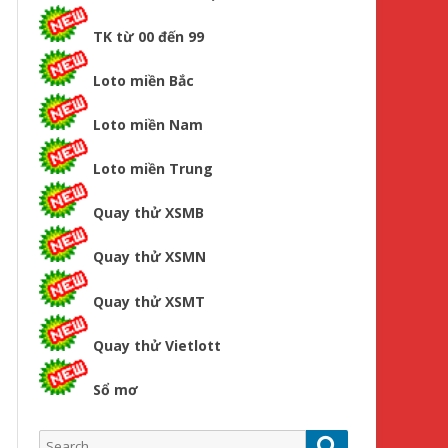
TK từ 00 đến 99
Loto miền Bắc
Loto miền Nam
Loto miền Trung
Quay thử XSMB
Quay thử XSMN
Quay thử XSMT
Quay thử Vietlott
Sổ mơ
Search
Search