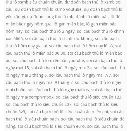
thủ lô xsmb siêu chuẩn chuẩn
,
dự đoán bạch thủ lô xsmb soi
cầu
,
dự đoán bạch thủ lô xsmb youtube
,
dự đoán bạch thủ lô
yêu cầu gì
,
dự đoán song thủ lô mb
,
đánh lô miền bắc
,
lô đề
miền bắc ngày hôm qua
,
lô gan miền bắc
,
lô gan miền bắc
hôm nay
,
soi cầu bạch thủ lô 2 ngày
,
soi cầu bạch thủ lô chính
xác 6666
,
soi cầu bạch thủ lô chính xác không
,
soi cầu bạch
thủ lô hôm nay gia lai
,
soi cầu bạch thủ lô hôm nay lô tô
,
soi
cầu bạch thủ lô miền bắc 00 00
,
soi cầu bạch thủ lô miền bắc
âu
,
soi cầu bạch thủ lô miền bắc youtube
,
soi cầu bạch thủ lô
ngày mai 15
,
soi cầu bạch thủ lô ngày mai 24
,
soi cầu bạch thủ
lô ngày mai 3 tháng 6
,
soi cầu bạch thủ lô ngày mai 7/7
,
soi
cầu bạch thủ lô ngày mai 9 tháng 7
,
soi cầu bạch thủ lô ngày
mai chuẩn
,
soi cầu bạch thủ lô ngày mai ios
,
soi cầu bạch thủ
lô ngày mai xemphimbox
,
soi cầu bạch thủ lô siêu chuẩn 123
,
soi cầu bạch thủ lô siêu chuẩn 207
,
soi cầu bạch thủ lô siêu
chuẩn 5v5
,
soi cầu bạch thủ lô siêu chuẩn ăn miễn phí
,
soi cầu
bạch thủ lô siêu chuẩn bạch
,
soi cầu bạch thủ lô siêu chuẩn đà
nẵng
,
soi cầu bạch thủ lô siêu chuẩn euro
,
soi cầu bạch thủ lô