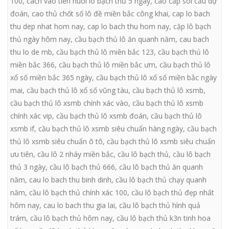
100
,
cách vào tiền nuôi lô bạch thủ 5 ngày
,
cao cấp soi cầu dự
đoán
,
cao thủ chốt số lô đề miền bắc công khai
,
cap lo bach
thu dep nhat hom nay
,
cap lo bach thu hom nay
,
cặp lô bạch
thủ ngày hôm nay
,
cầu bạch thủ lô ăn quanh năm
,
cau bach
thu lo de mb
,
cầu bạch thủ lô miền bắc 123
,
cầu bạch thủ lô
miền bắc 366
,
cầu bạch thủ lô miền bắc ưm
,
cầu bạch thủ lô
xổ số miền bắc 365 ngày
,
cầu bạch thủ lô xổ số miền bắc ngày
mai
,
cầu bạch thủ lô xổ số vũng tàu
,
cầu bạch thủ lô xsmb
,
cầu bạch thủ lô xsmb chính xác vào
,
cầu bạch thủ lô xsmb
chính xác vip
,
cầu bạch thủ lô xsmb đoán
,
cầu bạch thủ lô
xsmb if
,
cầu bạch thủ lô xsmb siêu chuẩn hàng ngày
,
cầu bạch
thủ lô xsmb siêu chuẩn ô tô
,
cầu bạch thủ lô xsmb siêu chuẩn
ưu tiên
,
cầu lô 2 nháy miền bắc
,
cầu lô bạch thủ
,
cầu lô bạch
thủ 3 ngày
,
cầu lô bạch thủ 666
,
cầu lô bạch thủ ăn quanh
năm
,
cau lo bach thu binh dinh
,
cầu lô bạch thủ chạy quanh
năm
,
cầu lô bạch thủ chính xác 100
,
cầu lô bạch thủ đẹp nhất
hôm nay
,
cau lo bach thu gia lai
,
cầu lô bạch thủ hình quả
trám
,
cầu lô bạch thủ hôm nay
,
cầu lô bạch thủ k3n tinh hoa