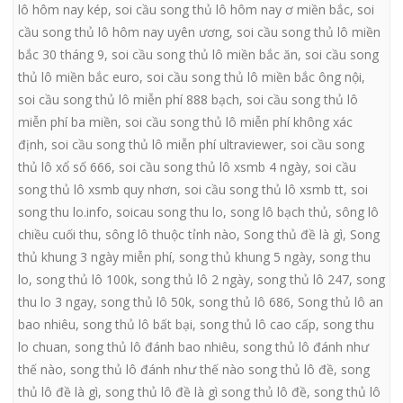
lô hôm nay kép
,
soi cầu song thủ lô hôm nay ơ miền bắc
,
soi
cầu song thủ lô hôm nay uyên ương
,
soi cầu song thủ lô miền
bắc 30 tháng 9
,
soi cầu song thủ lô miền bắc ăn
,
soi cầu song
thủ lô miền bắc euro
,
soi cầu song thủ lô miền bắc ông nội
,
soi cầu song thủ lô miễn phí 888 bạch
,
soi cầu song thủ lô
miễn phí ba miền
,
soi cầu song thủ lô miễn phí không xác
định
,
soi cầu song thủ lô miễn phí ultraviewer
,
soi cầu song
thủ lô xổ số 666
,
soi cầu song thủ lô xsmb 4 ngày
,
soi cầu
song thủ lô xsmb quy nhơn
,
soi cầu song thủ lô xsmb tt
,
soi
song thu lo.info
,
soicau song thu lo
,
song lô bạch thủ
,
sông lô
chiều cuối thu
,
sông lô thuộc tỉnh nào
,
Song thủ đề là gì
,
Song
thủ khung 3 ngày miễn phí
,
song thủ khung 5 ngày
,
song thu
lo
,
song thủ lô 100k
,
song thủ lô 2 ngày
,
song thủ lô 247
,
song
thu lo 3 ngay
,
song thủ lô 50k
,
song thủ lô 686
,
Song thủ lô an
bao nhiêu
,
song thủ lô bất bại
,
song thủ lô cao cấp
,
song thu
lo chuan
,
song thủ lô đánh bao nhiêu
,
song thủ lô đánh như
thế nào
,
song thủ lô đánh như thế nào song thủ lô đề
,
song
thủ lô đề là gì
,
song thủ lô đề là gì song thủ lô đề
,
song thủ lô