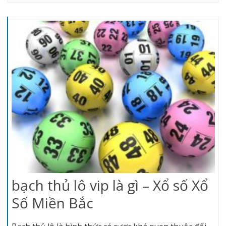
bạch thủ lô vip là gì – Xổ số Xổ
Số Miền Bắc