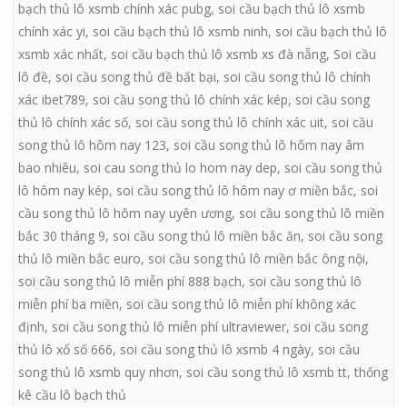
bạch thủ lô xsmb chính xác pubg
,
soi cầu bạch thủ lô xsmb
chính xác yi
,
soi cầu bạch thủ lô xsmb ninh
,
soi cầu bạch thủ lô
xsmb xác nhất
,
soi cầu bạch thủ lô xsmb xs đà nẵng
,
Soi cầu
lô đề
,
soi cầu song thủ đề bất bại
,
soi cầu song thủ lô chính
xác ibet789
,
soi cầu song thủ lô chính xác kép
,
soi cầu song
thủ lô chính xác số
,
soi cầu song thủ lô chính xác uit
,
soi cầu
song thủ lô hôm nay 123
,
soi cầu song thủ lô hôm nay âm
bao nhiêu
,
soi cau song thủ lo hom nay dep
,
soi cầu song thủ
lô hôm nay kép
,
soi cầu song thủ lô hôm nay ơ miền bắc
,
soi
cầu song thủ lô hôm nay uyên ương
,
soi cầu song thủ lô miền
bắc 30 tháng 9
,
soi cầu song thủ lô miền bắc ăn
,
soi cầu song
thủ lô miền bắc euro
,
soi cầu song thủ lô miền bắc ông nội
,
soi cầu song thủ lô miễn phí 888 bạch
,
soi cầu song thủ lô
miễn phí ba miền
,
soi cầu song thủ lô miễn phí không xác
định
,
soi cầu song thủ lô miễn phí ultraviewer
,
soi cầu song
thủ lô xổ số 666
,
soi cầu song thủ lô xsmb 4 ngày
,
soi cầu
song thủ lô xsmb quy nhơn
,
soi cầu song thủ lô xsmb tt
,
thống
kê cầu lô bạch thủ