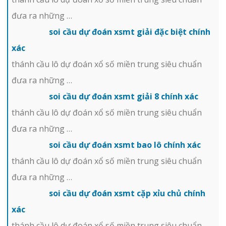
đưa ra những …
soi cầu dự đoán xsmt giải đặc biệt chính
xác
thánh cầu lô dự đoán xổ số miền trung siêu chuẩn
đưa ra những …
soi cầu dự đoán xsmt giải 8 chính xác
thánh cầu lô dự đoán xổ số miền trung siêu chuẩn
đưa ra những …
soi cầu dự đoán xsmt bao lô chính xác
thánh cầu lô dự đoán xổ số miền trung siêu chuẩn
đưa ra những …
soi cầu dự đoán xsmt cặp xỉu chủ chính
xác
thánh cầu lô dự đoán xổ số miền trung siêu chuẩn