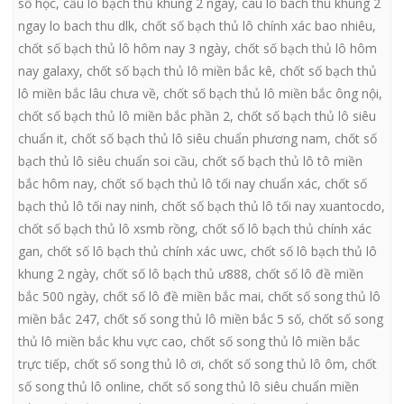
số học
,
cầu lô bạch thủ khung 2 ngày
,
cau lo bach thu khung 2
ngay lo bach thu dlk
,
chốt số bạch thủ lô chính xác bao nhiêu
,
chốt số bạch thủ lô hôm nay 3 ngày
,
chốt số bạch thủ lô hôm
nay galaxy
,
chốt số bạch thủ lô miền bắc kê
,
chốt số bạch thủ
lô miền bắc lâu chưa về
,
chốt số bạch thủ lô miền bắc ông nội
,
chốt số bạch thủ lô miền bắc phần 2
,
chốt số bạch thủ lô siêu
chuẩn it
,
chốt số bạch thủ lô siêu chuẩn phương nam
,
chốt số
bạch thủ lô siêu chuẩn soi cầu
,
chốt số bạch thủ lô tô miền
bắc hôm nay
,
chốt số bạch thủ lô tối nay chuẩn xác
,
chốt số
bạch thủ lô tối nay ninh
,
chốt số bạch thủ lô tối nay xuantocdo
,
chốt số bạch thủ lô xsmb rồng
,
chốt số lô bạch thủ chính xác
gan
,
chốt số lô bạch thủ chính xác uwc
,
chốt số lô bạch thủ lô
khung 2 ngày
,
chốt số lô bạch thủ ư888
,
chốt số lô đề miền
bắc 500 ngày
,
chốt số lô đề miền bắc mai
,
chốt số song thủ lô
miền bắc 247
,
chốt số song thủ lô miền bắc 5 số
,
chốt số song
thủ lô miền bắc khu vực cao
,
chốt số song thủ lô miền bắc
trực tiếp
,
chốt số song thủ lô ơi
,
chốt số song thủ lô ôm
,
chốt
số song thủ lô online
,
chốt số song thủ lô siêu chuẩn miền