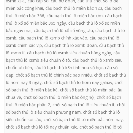
xsmb xskt
,
cao cấp soi cầu dự đoán
,
cao thủ chốt số lô đề
miền bắc công khai
,
cầu bạch thủ lô miền bắc 123
,
cầu bạch
thủ lô miền bắc 366
,
cầu bạch thủ lô miền bắc ưm
,
cầu bạch
thủ lô xổ số miền bắc 365 ngày
,
cầu bạch thủ lô xổ số miền
bắc ngày mai
,
cầu bạch thủ lô xổ số vũng tàu
,
cầu bạch thủ lô
xsmb
,
cầu bạch thủ lô xsmb chính xác vào
,
cầu bạch thủ lô
xsmb chính xác vip
,
cầu bạch thủ lô xsmb đoán
,
cầu bạch thủ
lô xsmb if
,
cầu bạch thủ lô xsmb siêu chuẩn hàng ngày
,
cầu
bạch thủ lô xsmb siêu chuẩn ô tô
,
cầu bạch thủ lô xsmb siêu
chuẩn ưu tiên
,
cầu lô bạch thủ k3n tinh hoa số học
,
cầu số
đẹp
,
chốt số bạch thủ lô chính xác bao nhiêu
,
chốt số bạch thủ
lô hôm nay 3 ngày
,
chốt số bạch thủ lô hôm nay galaxy
,
chốt
số bạch thủ lô miền bắc kê
,
chốt số bạch thủ lô miền bắc lâu
chưa về
,
chốt số bạch thủ lô miền bắc ông nội
,
chốt số bạch
thủ lô miền bắc phần 2
,
chốt số bạch thủ lô siêu chuẩn it
,
chốt
số bạch thủ lô siêu chuẩn phương nam
,
chốt số bạch thủ lô
siêu chuẩn soi cầu
,
chốt số bạch thủ lô tô miền bắc hôm nay
,
chốt số bạch thủ lô tối nay chuẩn xác
,
chốt số bạch thủ lô tối