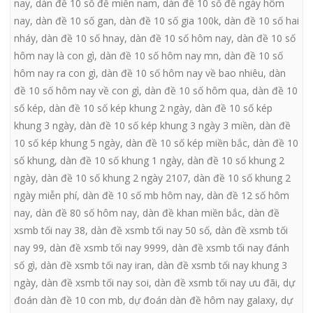
nay
,
dàn đề 10 số đề miền nam
,
dàn đề 10 số đề ngày hôm
nay
,
dàn đề 10 số gan
,
dàn đề 10 số gia 100k
,
dàn đề 10 số hai
nháy
,
dàn đề 10 số hnay
,
dàn đề 10 số hôm nay
,
dàn đề 10 số
hôm nay là con gì
,
dàn đề 10 số hôm nay mn
,
dàn đề 10 số
hôm nay ra con gì
,
dàn đề 10 số hôm nay về bao nhiêu
,
dàn
đề 10 số hôm nay về con gì
,
dàn đề 10 số hôm qua
,
dàn đề 10
số kép
,
dàn đề 10 số kép khung 2 ngày
,
dàn đề 10 số kép
khung 3 ngày
,
dàn đề 10 số kép khung 3 ngày 3 miền
,
dàn đề
10 số kép khung 5 ngày
,
dàn đề 10 số kép miền bắc
,
dàn đề 10
số khung
,
dàn đề 10 số khung 1 ngày
,
dàn đề 10 số khung 2
ngày
,
dàn đề 10 số khung 2 ngày 2107
,
dàn đề 10 số khung 2
ngày miễn phí
,
dàn đề 10 số mb hôm nay
,
dàn đề 12 số hôm
nay
,
dàn đề 80 số hôm nay
,
dàn đề khan miền bắc
,
dàn đề
xsmb tối nay 38
,
dàn đề xsmb tối nay 50 số
,
dàn đề xsmb tối
nay 99
,
dàn đề xsmb tối nay 9999
,
dàn đề xsmb tối nay đánh
số gì
,
dàn đề xsmb tối nay iran
,
dàn đề xsmb tối nay khung 3
ngày
,
dàn đề xsmb tối nay soi
,
dàn đề xsmb tối nay ưu đãi
,
dự
đoán dàn đề 10 con mb
,
dự đoán dàn đề hôm nay galaxy
,
dự