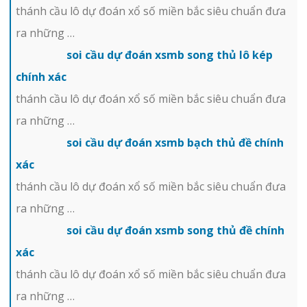
thánh cầu lô dự đoán xổ số miền bắc siêu chuẩn đưa
ra những …
soi cầu dự đoán xsmb song thủ lô kép
chính xác
thánh cầu lô dự đoán xổ số miền bắc siêu chuẩn đưa
ra những …
soi cầu dự đoán xsmb bạch thủ đề chính
xác
thánh cầu lô dự đoán xổ số miền bắc siêu chuẩn đưa
ra những …
soi cầu dự đoán xsmb song thủ đề chính
xác
thánh cầu lô dự đoán xổ số miền bắc siêu chuẩn đưa
ra những …