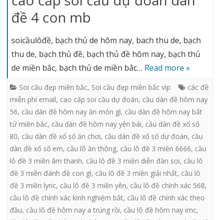
cao cấp soi cầu dự đoán dàn
đề 4 con mb
soicầulôđề, bạch thủ de hôm nay, bach thu de, bạch
thu de, bạch thủ đề, bạch thủ đề hôm nay, bạch thủ
de miền bắc, bạch thủ de miền bắc…
Read more »
Soi cầu đẹp miền bắc
,
Soi cầu đẹp miền bắc vip
các đề
miễn phí email
,
cao cấp soi cầu dự đoán
,
cầu dàn đề hôm nay
56
,
cầu dàn đề hôm nay ăn món gì
,
cầu dàn đề hôm nay bất
tử miền bắc
,
cầu dàn đề hôm nay yên bái
,
cầu dàn đề xổ số
80
,
cầu dàn đề xổ số ăn chơi
,
cầu dàn đề xổ số dự đoán
,
cầu
dàn đề xổ số em
,
cầu lô ăn thông
,
cầu lô đề 3 miền 6666
,
cầu
lô đề 3 miền âm thanh
,
cầu lô đề 3 miền diễn đàn soi
,
cầu lô
đề 3 miền đánh đề con gì
,
cầu lô đề 3 miền giải nhất
,
cầu lô
đề 3 miền lyric
,
cầu lô đề 3 miền yên
,
cầu lô đề chính xác 568
,
cầu lô đề chính xác kinh nghiệm bắt
,
cầu lô đề chính xác theo
đầu
,
cầu lô đề hôm nay a trúng rồi
,
cầu lô đề hôm nay imc
,