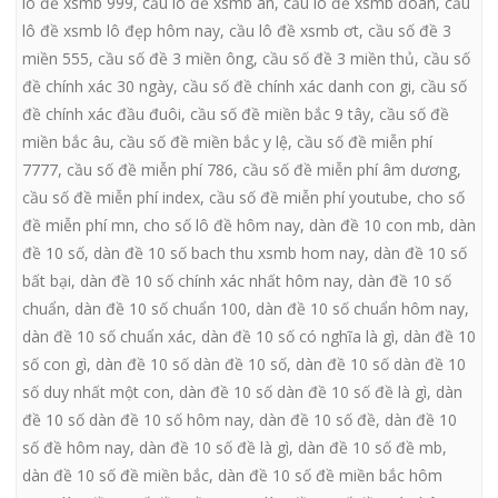
lô đề xsmb 999
,
cầu lô đề xsmb ân
,
cầu lô đề xsmb đoán
,
cầu
lô đề xsmb lô đẹp hôm nay
,
cầu lô đề xsmb ơt
,
cầu số đề 3
miền 555
,
cầu số đề 3 miền ông
,
cầu số đề 3 miền thủ
,
cầu số
đề chính xác 30 ngày
,
cầu số đề chính xác danh con gi
,
cầu số
đề chính xác đầu đuôi
,
cầu số đề miền bắc 9 tây
,
cầu số đề
miền bắc âu
,
cầu số đề miền bắc y lệ
,
cầu số đề miễn phí
7777
,
cầu số đề miễn phí 786
,
cầu số đề miễn phí âm dương
,
cầu số đề miễn phí index
,
cầu số đề miễn phí youtube
,
cho số
đề miễn phí mn
,
cho số lô đề hôm nay
,
dàn đề 10 con mb
,
dàn
đề 10 số
,
dàn đề 10 số bach thu xsmb hom nay
,
dàn đề 10 số
bất bại
,
dàn đề 10 số chính xác nhất hôm nay
,
dàn đề 10 số
chuẩn
,
dàn đề 10 số chuẩn 100
,
dàn đề 10 số chuẩn hôm nay
,
dàn đề 10 số chuẩn xác
,
dàn đề 10 số có nghĩa là gì
,
dàn đề 10
số con gì
,
dàn đề 10 số dàn đề 10 số
,
dàn đề 10 số dàn đề 10
số duy nhất một con
,
dàn đề 10 số dàn đề 10 số đề là gì
,
dàn
đề 10 số dàn đề 10 số hôm nay
,
dàn đề 10 số đề
,
dàn đề 10
số đề hôm nay
,
dàn đề 10 số đề là gì
,
dàn đề 10 số đề mb
,
dàn đề 10 số đề miền bắc
,
dàn đề 10 số đề miền bắc hôm