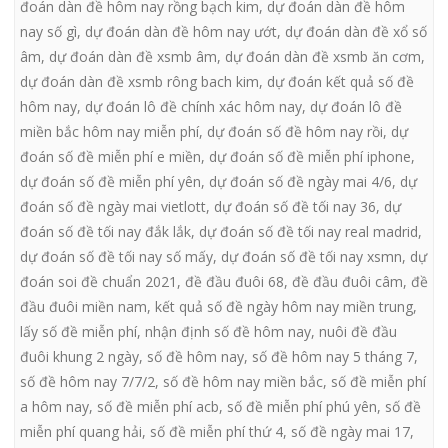
đoán dàn đề hôm nay rồng bạch kim
,
dự đoán dàn đề hôm
nay số gì
,
dự đoán dàn đề hôm nay ướt
,
dự đoán dàn đề xổ số
âm
,
dự đoán dàn đề xsmb âm
,
dự đoán dàn đề xsmb ăn cơm
,
dự đoán dàn đề xsmb rông bach kim
,
dự đoán kết quả số đề
hôm nay
,
dự đoán lô đề chính xác hôm nay
,
dự đoán lô đề
miền bắc hôm nay miễn phí
,
dự đoán số đề hôm nay rồi
,
dự
đoán số đề miễn phí e miền
,
dự đoán số đề miễn phí iphone
,
dự đoán số đề miễn phí yên
,
dự đoán số đề ngày mai 4/6
,
dự
đoán số đề ngày mai vietlott
,
dự đoán số đề tối nay 36
,
dự
đoán số đề tối nay đắk lắk
,
dự đoán số đề tối nay real madrid
,
dự đoán số đề tối nay số mấy
,
dự đoán số đề tối nay xsmn
,
dự
đoán soi đề chuẩn 2021
,
đề đầu đuôi 68
,
đề đầu đuôi câm
,
đề
đầu đuôi miền nam
,
kết quả số đề ngày hôm nay miền trung
,
lấy số đề miễn phí
,
nhận định số đề hôm nay
,
nuôi đề đầu
đuôi khung 2 ngày
,
số đề hôm nay
,
số đề hôm nay 5 tháng 7
,
số đề hôm nay 7/7/2
,
số đề hôm nay miền bắc
,
số đề miễn phí
a hôm nay
,
số đề miễn phí acb
,
số đề miễn phí phú yên
,
số đề
miễn phí quang hải
,
số đề miễn phí thứ 4
,
số đề ngày mai 17
,