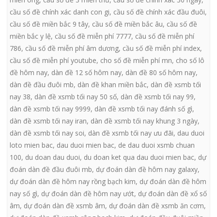
cầu số đề chính xác danh con gi
,
cầu số đề chính xác đầu đuôi
,
cầu số đề miền bắc 9 tây
,
cầu số đề miền bắc âu
,
cầu số đề
miền bắc y lệ
,
cầu số đề miễn phí 7777
,
cầu số đề miễn phí
786
,
cầu số đề miễn phí âm dương
,
cầu số đề miễn phí index
,
cầu số đề miễn phí youtube
,
cho số đề miễn phí mn
,
cho số lô
đề hôm nay
,
dàn đề 12 số hôm nay
,
dàn đề 80 số hôm nay
,
dàn đề đầu đuôi mb
,
dàn đề khan miền bắc
,
dàn đề xsmb tối
nay 38
,
dàn đề xsmb tối nay 50 số
,
dàn đề xsmb tối nay 99
,
dàn đề xsmb tối nay 9999
,
dàn đề xsmb tối nay đánh số gì
,
dàn đề xsmb tối nay iran
,
dàn đề xsmb tối nay khung 3 ngày
,
dàn đề xsmb tối nay soi
,
dàn đề xsmb tối nay ưu đãi
,
dau duoi
loto mien bac
,
dau duoi mien bac
,
de dau duoi xsmb chuan
100
,
du doan dau duoi
,
du doan ket qua dau duoi mien bac
,
dự
đoán dàn đề đầu đuôi mb
,
dự đoán dàn đề hôm nay galaxy
,
dự đoán dàn đề hôm nay rồng bạch kim
,
dự đoán dàn đề hôm
nay số gì
,
dự đoán dàn đề hôm nay ướt
,
dự đoán dàn đề xổ số
âm
,
dự đoán dàn đề xsmb âm
,
dự đoán dàn đề xsmb ăn cơm
,