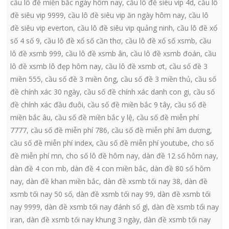
cầu lô đề miền bắc ngày hôm nay
,
cầu lô đề siêu vip 4d
,
cầu lô
đề siêu vip 9999
,
cầu lô đề siêu vip ăn ngày hôm nay
,
cầu lô
đề siêu vip everton
,
cầu lô đề siêu vip quảng ninh
,
cầu lô đề xổ
số 4 số 9
,
cầu lô đề xổ số cần thơ
,
cầu lô đề xổ số xsmb
,
cầu
lô đề xsmb 999
,
cầu lô đề xsmb ân
,
cầu lô đề xsmb đoán
,
cầu
lô đề xsmb lô đẹp hôm nay
,
cầu lô đề xsmb ơt
,
cầu số đề 3
miền 555
,
cầu số đề 3 miền ông
,
cầu số đề 3 miền thủ
,
cầu số
đề chính xác 30 ngày
,
cầu số đề chính xác danh con gi
,
cầu số
đề chính xác đầu đuôi
,
cầu số đề miền bắc 9 tây
,
cầu số đề
miền bắc âu
,
cầu số đề miền bắc y lệ
,
cầu số đề miễn phí
7777
,
cầu số đề miễn phí 786
,
cầu số đề miễn phí âm dương
,
cầu số đề miễn phí index
,
cầu số đề miễn phí youtube
,
cho số
đề miễn phí mn
,
cho số lô đề hôm nay
,
dàn đề 12 số hôm nay
,
dàn đề 4 con mb
,
dàn đề 4 con miền bắc
,
dàn đề 80 số hôm
nay
,
dàn đề khan miền bắc
,
dàn đề xsmb tối nay 38
,
dàn đề
xsmb tối nay 50 số
,
dàn đề xsmb tối nay 99
,
dàn đề xsmb tối
nay 9999
,
dàn đề xsmb tối nay đánh số gì
,
dàn đề xsmb tối nay
iran
,
dàn đề xsmb tối nay khung 3 ngày
,
dàn đề xsmb tối nay