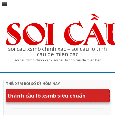
soi cau xsmb chinh xac – soi cau lo tinh
cau de mien bac
soi cau xsmb chinh xac – soi cau lo tinh cau de mien bac
Skip
to
content
THẺ:
XEM BÓI SỐ ĐỀ HÔM NAY
thánh cầu lô xsmb siêu chuẩn