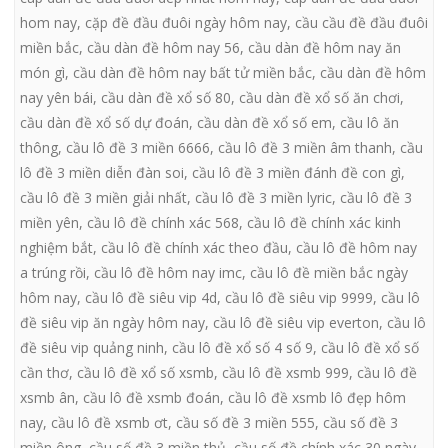
hom nay
,
cặp đề đầu đuôi ngày hôm nay
,
cầu cầu đề đầu đuôi
miền bắc
,
cầu dàn đề hôm nay 56
,
cầu dàn đề hôm nay ăn
món gì
,
cầu dàn đề hôm nay bất tử miền bắc
,
cầu dàn đề hôm
nay yên bái
,
cầu dàn đề xổ số 80
,
cầu dàn đề xổ số ăn chơi
,
cầu dàn đề xổ số dự đoán
,
cầu dàn đề xổ số em
,
cầu lô ăn
thông
,
cầu lô đề 3 miền 6666
,
cầu lô đề 3 miền âm thanh
,
cầu
lô đề 3 miền diễn đàn soi
,
cầu lô đề 3 miền đánh đề con gì
,
cầu lô đề 3 miền giải nhất
,
cầu lô đề 3 miền lyric
,
cầu lô đề 3
miền yên
,
cầu lô đề chính xác 568
,
cầu lô đề chính xác kinh
nghiệm bắt
,
cầu lô đề chính xác theo đầu
,
cầu lô đề hôm nay
a trúng rồi
,
cầu lô đề hôm nay imc
,
cầu lô đề miền bắc ngày
hôm nay
,
cầu lô đề siêu vip 4d
,
cầu lô đề siêu vip 9999
,
cầu lô
đề siêu vip ăn ngày hôm nay
,
cầu lô đề siêu vip everton
,
cầu lô
đề siêu vip quảng ninh
,
cầu lô đề xổ số 4 số 9
,
cầu lô đề xổ số
cần thơ
,
cầu lô đề xổ số xsmb
,
cầu lô đề xsmb 999
,
cầu lô đề
xsmb ân
,
cầu lô đề xsmb đoán
,
cầu lô đề xsmb lô đẹp hôm
nay
,
cầu lô đề xsmb ơt
,
cầu số đề 3 miền 555
,
cầu số đề 3
miền ông
,
cầu số đề 3 miền thủ
,
cầu số đề chính xác 30 ngày
,