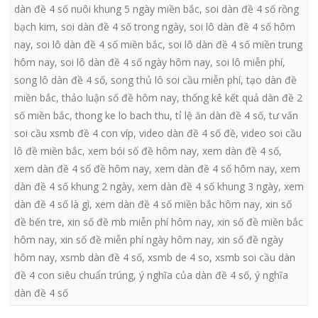
dàn đề 4 số nuôi khung 5 ngày miền bắc
,
soi dàn đề 4 số rồng
bạch kim
,
soi dàn đề 4 số trong ngày
,
soi lô dàn đề 4 số hôm
nay
,
soi lô dàn đề 4 số miền bắc
,
soi lô dàn đề 4 số miền trung
hôm nay
,
soi lô dàn đề 4 số ngày hôm nay
,
soi lô miễn phí
,
song lô dàn đề 4 số
,
song thủ lô soi cầu miễn phí
,
tạo dàn đề
miền bắc
,
thảo luận số đề hôm nay
,
thống kê kết quả dàn đề 2
số miền bắc
,
thong ke lo bach thu
,
tỉ lệ ăn dàn đề 4 số
,
tư vấn
soi cầu xsmb đề 4 con víp
,
video dàn đề 4 số đề
,
video soi cầu
lô đề miền bắc
,
xem bói số đề hôm nay
,
xem dàn đề 4 số
,
xem dàn đề 4 số đề hôm nay
,
xem dàn đề 4 số hôm nay
,
xem
dàn đề 4 số khung 2 ngày
,
xem dàn đề 4 số khung 3 ngày
,
xem
dàn đề 4 số là gì
,
xem dàn đề 4 số miền bắc hôm nay
,
xin số
đề bến tre
,
xin số đề mb miễn phí hôm nay
,
xin số đề miền bắc
hôm nay
,
xin số đề miễn phí ngày hôm nay
,
xin số đề ngày
hôm nay
,
xsmb dàn đề 4 số
,
xsmb de 4 so
,
xsmb soi cầu dàn
đề 4 con siêu chuẩn trúng
,
ý nghĩa của dàn đề 4 số
,
ý nghĩa
dàn đề 4 số