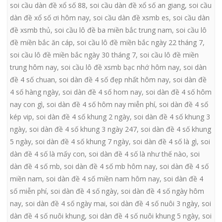
soi cầu dàn đề xổ số 88
,
soi cầu dàn đề xổ số an giang
,
soi cầu
dàn đề xổ số ơi hôm nay
,
soi cầu dàn đề xsmb es
,
soi cầu dàn
đề xsmb thủ
,
soi cầu lô đề ba miền bắc trung nam
,
soi cầu lô
đề miền bắc ăn cáp
,
soi cầu lô đề miền bắc ngày 22 tháng 7
,
soi cầu lô đề miền bắc ngày 30 tháng 7
,
soi cầu lô đề miền
trung hôm nay
,
soi cầu lô đề xsmb bạc nhớ hôm nay
,
soi dàn
đề 4 số chuan
,
soi dàn đề 4 số đẹp nhất hôm nay
,
soi dàn đề
4 số hàng ngày
,
soi dàn đề 4 số hom nay
,
soi dàn đề 4 số hôm
nay con gì
,
soi dàn đề 4 số hôm nay miễn phí
,
soi dàn đề 4 số
kép vip
,
soi dàn đề 4 số khung 2 ngày
,
soi dàn đề 4 số khung 3
ngày
,
soi dàn đề 4 số khung 3 ngày 247
,
soi dàn đề 4 số khung
5 ngày
,
soi dàn đề 4 số khung 7 ngày
,
soi dàn đề 4 số là gì
,
soi
dàn đề 4 số là mấy con
,
soi dàn đề 4 số là như thế nào
,
soi
dàn đề 4 số mb
,
soi dàn đề 4 số mb hôm nay
,
soi dàn đề 4 số
miền nam
,
soi dàn đề 4 số miền nam hôm nay
,
soi dàn đề 4
số miễn phí
,
soi dàn đề 4 số ngày
,
soi dàn đề 4 số ngày hôm
nay
,
soi dàn đề 4 số ngày mai
,
soi dàn đề 4 số nuôi 3 ngày
,
soi
dàn đề 4 số nuôi khung
,
soi dàn đề 4 số nuôi khung 5 ngày
,
soi