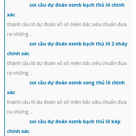
soi cầu dự đoán xsmb bạch thủ lô chính
xác
thánh cầu lô dự đoán xổ số miền bắc siêu chuẩn đưa
ra những …
soi cầu dự đoán xsmb bạch thủ lô 2 nháy
chính xác
thánh cầu lô dự đoán xổ số miền bắc siêu chuẩn đưa
ra những …
soi cầu dự đoán xsmb song thủ lô chính
xác
thánh cầu lô dự đoán xổ số miền bắc siêu chuẩn đưa
ra những …
soi cầu dự đoán xsmb bạch thủ lô kép
chính xác