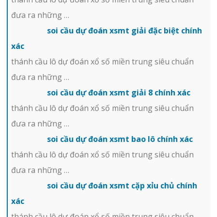
đưa ra những …
soi cầu dự đoán xsmt giải đặc biệt chính
xác
thánh cầu lô dự đoán xổ số miền trung siêu chuẩn
đưa ra những …
soi cầu dự đoán xsmt giải 8 chính xác
thánh cầu lô dự đoán xổ số miền trung siêu chuẩn
đưa ra những …
soi cầu dự đoán xsmt bao lô chính xác
thánh cầu lô dự đoán xổ số miền trung siêu chuẩn
đưa ra những …
soi cầu dự đoán xsmt cặp xỉu chủ chính
xác
thánh cầu lô dự đoán xổ số miền trung siêu chuẩn