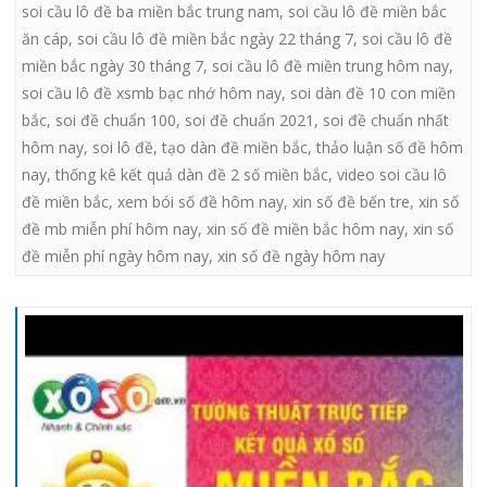
soi cầu lô đề ba miền bắc trung nam
,
soi cầu lô đề miền bắc
ăn cáp
,
soi cầu lô đề miền bắc ngày 22 tháng 7
,
soi cầu lô đề
miền bắc ngày 30 tháng 7
,
soi cầu lô đề miền trung hôm nay
,
soi cầu lô đề xsmb bạc nhớ hôm nay
,
soi dàn đề 10 con miền
bắc
,
soi đề chuẩn 100
,
soi đề chuẩn 2021
,
soi đề chuẩn nhất
hôm nay
,
soi lô đề
,
tạo dàn đề miền bắc
,
thảo luận số đề hôm
nay
,
thống kê kết quả dàn đề 2 số miền bắc
,
video soi cầu lô
đề miền bắc
,
xem bói số đề hôm nay
,
xin số đề bến tre
,
xin số
đề mb miễn phí hôm nay
,
xin số đề miền bắc hôm nay
,
xin số
đề miễn phí ngày hôm nay
,
xin số đề ngày hôm nay