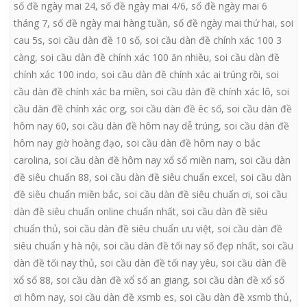
số đề ngày mai 24
,
số đề ngày mai 4/6
,
số đề ngày mai 6
tháng 7
,
số đề ngày mai hàng tuần
,
số đề ngày mai thứ hai
,
soi
cau 5s
,
soi cầu dàn đề 10 số
,
soi cầu dàn đề chính xác 100 3
càng
,
soi cầu dàn đề chính xác 100 ăn nhiều
,
soi cầu dàn đề
chính xác 100 indo
,
soi cầu dàn đề chính xác ai trúng rồi
,
soi
cầu dàn đề chính xác ba miền
,
soi cầu dàn đề chính xác lô
,
soi
cầu dàn đề chính xác org
,
soi cầu dàn đề êc số
,
soi cầu dàn đề
hôm nay 60
,
soi cầu dàn đề hôm nay dễ trúng
,
soi cầu dàn đề
hôm nay giờ hoàng đạo
,
soi cầu dàn đề hôm nay o bắc
carolina
,
soi cầu dàn đề hôm nay xổ số miền nam
,
soi cầu dàn
đề siêu chuẩn 88
,
soi cầu dàn đề siêu chuẩn excel
,
soi cầu dàn
đề siêu chuẩn miền bắc
,
soi cầu dàn đề siêu chuẩn ơi
,
soi cầu
dàn đề siêu chuẩn online chuẩn nhất
,
soi cầu dàn đề siêu
chuẩn thủ
,
soi cầu dàn đề siêu chuẩn ưu việt
,
soi cầu dàn đề
siêu chuẩn y hà nội
,
soi cầu dàn đề tối nay số đẹp nhất
,
soi cầu
dàn đề tối nay thủ
,
soi cầu dàn đề tối nay yêu
,
soi cầu dàn đề
xổ số 88
,
soi cầu dàn đề xổ số an giang
,
soi cầu dàn đề xổ số
ơi hôm nay
,
soi cầu dàn đề xsmb es
,
soi cầu dàn đề xsmb thủ
,