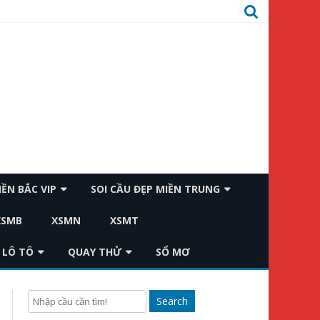
IỀN BẮC VIP
SOI CẦU ĐẸP MIỀN TRUNG
 DỰ ĐOÁN
XSMB
XSMN
CAO CẤP SOI CẦU DỰ ĐOÁN
XSMT
BAO LÔ MT
 LÔ TÔ
QUAY THỬ
SỔ MƠ
 DỰ ĐOÁN
CAO CẤP SOI CẦU DỰ ĐOÁN
NG LOTO MB
QUAY THỬ XSMB
CẶP XÍU CHỦ MT
Search
 DỰ ĐOÁN LÔ
NG LOTO MT
QUAY THỬ XSMN
CAO CẤP SOI CẦU DỰ ĐOÁN