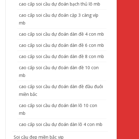
cao cấp soi cầu dự đoán bạch thủ lô mb
cao cấp soi cầu dự đoán cặp 3 càng víp
mb
cao cấp soi cầu dự đoán dàn đề 4 con mb
cao cấp soi cầu dự đoán dàn đề 6 con mb
cao cấp soi cầu dự đoán dàn đề 8 con mb
cao cấp soi cầu dự đoán dàn đề 10 con
mb
cao cấp soi cầu dự đoán dàn đề đầu đuôi
miền bắc
cao cấp soi cầu dự đoán dàn lô 10 con
mb
cao cấp soi cầu dự đoán dàn lô 4 con mb
Soi cầu đẹp miền bắc vip