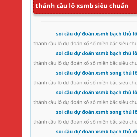
thánh cầu lô xsmb siêu chuẩn
SỔ KẾT QUẢ XSMN
XỔ SỐ
CAO CẤP SOI CẦU DỰ ĐOÁN
ĐẶC BIỆT MN
MAX 3
CAO CẤP SOI CẦU DỰ ĐOÁN
soi cầu dự đoán xsmb bạch thủ lô
MAX 4
GIẢI TÁM MN
thánh cầu lô dự đoán xổ số miền bắc siêu c
THỐNG
CAO CẤP SOI CẦU DỰ ĐOÁN LÔ
soi cầu dự đoán xsmb bạch thủ lô
3 SỐ MN
thánh cầu lô dự đoán xổ số miền bắc siêu c
CAO CẤP SOI CẦU DỰ ĐOÁN SỚ
soi cầu dự đoán xsmb song thủ lô
ĐẦU ĐUÔI GIẢI 8 MN
thánh cầu lô dự đoán xổ số miền bắc siêu c
SOI CẦU DỰ ĐOÁN SỚ ĐẦU
soi cầu dự đoán xsmb bạch thủ lô
ĐUÔI GIẢI ĐẶC BIỆT MN
thánh cầu lô dự đoán xổ số miền bắc siêu c
CAO CẤP SOI CẦU DỰ ĐOÁN
soi cầu dự đoán xsmb song thủ lô
SONG THỦ LÔ MN
thánh cầu lô dự đoán xổ số miền bắc siêu c
CAO CẤP SOI CẦU DỰ ĐOÁN XÍU
soi cầu dự đoán xsmb bạch thủ đ
CHỦ MN