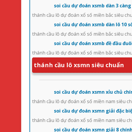
soi cầu dự đoán xsmb dàn 3 càng 
thánh cầu lô dự đoán xổ số miền bắc siêu c
soi cầu dự đoán xsmb dàn lô 10 s
thánh cầu lô dự đoán xổ số miền bắc siêu c
soi cầu dự đoán xsmb đề đầu đuôi
thánh cầu lô dự đoán xổ số miền bắc siêu c
thánh cầu lô xsmn siêu chuẩn
soi cầu dự đoán xsmn xỉu chủ chí
thánh cầu lô dự đoán xổ số miền nam siêu c
soi cầu dự đoán xsmn giải đặc biệ
thánh cầu lô dự đoán xổ số miền nam siêu c
soi cầu dự đoán xsmn giải 8 chín