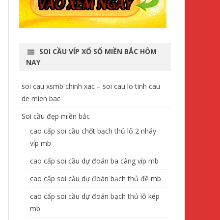
SOI CẦU VÍP XỔ SỐ MIỀN BẮC HÔM
NAY
soi cau xsmb chinh xac – soi cau lo tinh cau
de mien bac
Soi cầu đẹp miền bắc
cao cấp soi cầu chốt bạch thủ lô 2 nháy
víp mb
cao cấp soi cầu dự đoán ba càng víp mb
cao cấp soi cầu dự đoán bạch thủ đề mb
cao cấp soi cầu dự đoán bạch thủ lô kép
mb