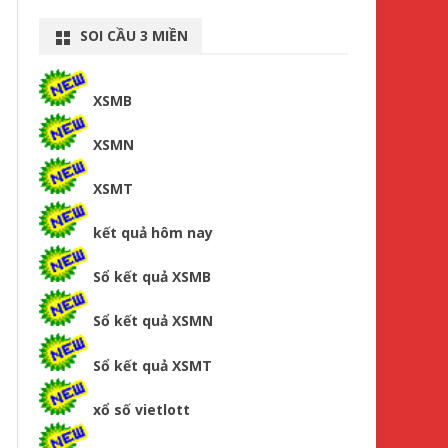
ĐẶC BIỆT MT
NG LOTO MN
QUAY THỬ XSMT
SOI CẦU 3 MIỀN
 DỰ ĐOÁN LÔ
CAO CẤP SOI CẦU DỰ ĐOÁN
QUAY THỬ VIETLOTT
GIẢI TÁM MT
XSMB
 DỰ ĐOÁN LÔ
CAO CẤP SOI CẦU DỰ ĐOÁN LÔ
3 SỐ MT
XSMN
 DỰ ĐOÁN
CAO CẤP SOI CẦU DỰ ĐOÁN SỚ
XSMT
ĐẦU ĐUÔI GIẢI 8 MT
kết quả hôm nay
 DỰ ĐOÁN
SOI CẦU DỰ ĐOÁN SỚ ĐẦU
 MB
ĐUÔI GIẢI ĐẶC BIỆT MT VÍP
Sổ kết quả XSMB
 DỰ ĐOÁN
CAO CẤP SOI CẦU DỰ ĐOÁN
Sổ kết quả XSMN
SONG THỦ LÔ MT
Sổ kết quả XSMT
CAO CẤP SOI CẦU DỰ ĐOÁN XÍU
CHỦ MT
xổ số vietlott