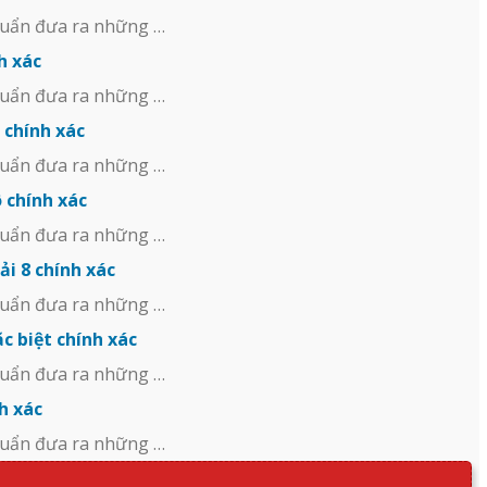
huẩn đưa ra những …
h xác
huẩn đưa ra những …
 chính xác
huẩn đưa ra những …
 chính xác
huẩn đưa ra những …
ải 8 chính xác
huẩn đưa ra những …
c biệt chính xác
huẩn đưa ra những …
h xác
huẩn đưa ra những …