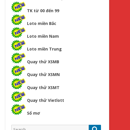
TK từ 00 đến 99
Loto miền Bắc
Loto miền Nam
Loto miền Trung
Quay thử XSMB
Quay thử XSMN
Quay thử XSMT
Quay thử Vietlott
Sổ mơ
Search
Search