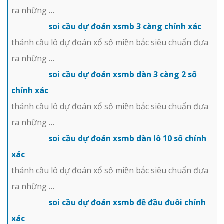
ra những …
soi cầu dự đoán xsmb 3 càng chính xác
thánh cầu lô dự đoán xổ số miền bắc siêu chuẩn đưa
ra những …
soi cầu dự đoán xsmb dàn 3 càng 2 số
chính xác
thánh cầu lô dự đoán xổ số miền bắc siêu chuẩn đưa
ra những …
soi cầu dự đoán xsmb dàn lô 10 số chính
xác
thánh cầu lô dự đoán xổ số miền bắc siêu chuẩn đưa
ra những …
soi cầu dự đoán xsmb đề đầu đuôi chính
xác