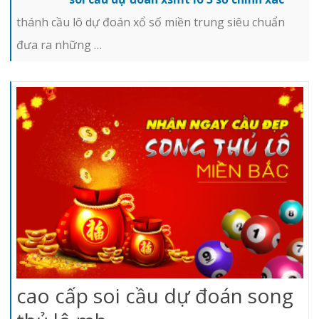
thánh cầu lô dự đoán xổ số miền trung siêu chuẩn
đưa ra những …
cao cấp soi cầu dự đoán song