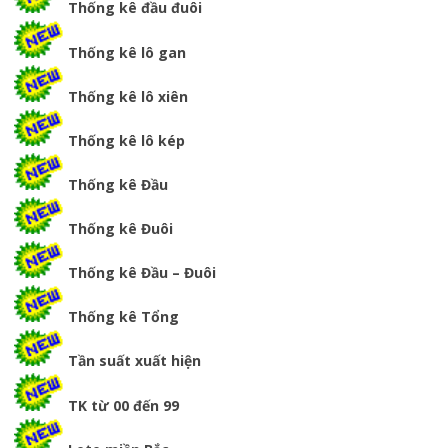
Thống kê đầu đuôi
Thống kê lô gan
Thống kê lô xiên
Thống kê lô kép
Thống kê Đầu
Thống kê Đuôi
Thống kê Đầu – Đuôi
Thống kê Tổng
Tần suất xuất hiện
TK từ 00 đến 99