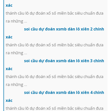
xác
thánh cầu lô dự đoán xổ số miền bắc siêu chuẩn đưa
ra những …
soi cầu dự đoán xsmb dàn lô xiên 2 chính
xác
thánh cầu lô dự đoán xổ số miền bắc siêu chuẩn đưa
ra những …
soi cầu dự đoán xsmb dàn lô xiên 3 chính
xác
thánh cầu lô dự đoán xổ số miền bắc siêu chuẩn đưa
ra những …
soi cầu dự đoán xsmb dàn lô xiên 4 chính
xác
thánh cầu lô dự đoán xổ số miền bắc siêu chuẩn đưa