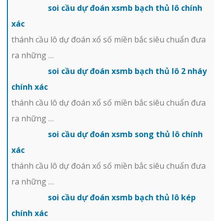
soi cầu dự đoán xsmb bạch thủ lô chính
xác
thánh cầu lô dự đoán xổ số miền bắc siêu chuẩn đưa
ra những …
soi cầu dự đoán xsmb bạch thủ lô 2 nháy
chính xác
thánh cầu lô dự đoán xổ số miền bắc siêu chuẩn đưa
ra những …
soi cầu dự đoán xsmb song thủ lô chính
xác
thánh cầu lô dự đoán xổ số miền bắc siêu chuẩn đưa
ra những …
soi cầu dự đoán xsmb bạch thủ lô kép
chính xác