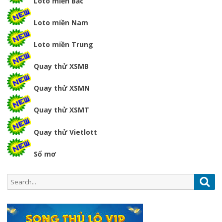
Loto miền Bắc
Loto miền Nam
Loto miền Trung
Quay thử XSMB
Quay thử XSMN
Quay thử XSMT
Quay thử Vietlott
Sổ mơ
Search
Sea
for: