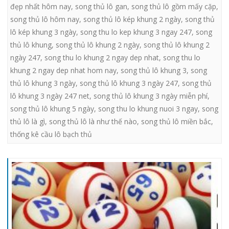
đẹp nhất hôm nay
,
song thủ lô gan
,
song thủ lô gồm mấy cặp
,
song thủ lô hôm nay
,
song thủ lô kép khung 2 ngày
,
song thủ
lô kép khung 3 ngày
,
song thu lo kep khung 3 ngay 247
,
song
thủ lô khung
,
song thủ lô khung 2 ngày
,
song thủ lô khung 2
ngày 247
,
song thu lo khung 2 ngay dep nhat
,
song thu lo
khung 2 ngay dep nhat hom nay
,
song thủ lô khung 3
,
song
thủ lô khung 3 ngày
,
song thủ lô khung 3 ngày 247
,
song thủ
lô khung 3 ngày 247 net
,
song thủ lô khung 3 ngày miễn phí
,
song thủ lô khung 5 ngày
,
song thu lo khung nuoi 3 ngay
,
song
thủ lô là gì
,
song thủ lô là như thế nào
,
song thủ lô miền bắc
,
thống kê cầu lô bạch thủ