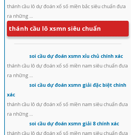
thánh cầu lô dự đoán xổ số miền bắc siêu chuẩn đưa
ra những …
thánh cầu lô xsmn siêu chuẩn
soi cầu dự đoán xsmn xỉu chủ chính xác
thánh cầu lô dự đoán xổ số miền nam siêu chuẩn đưa
ra những …
soi cầu dự đoán xsmn giải đặc biệt chính
xác
thánh cầu lô dự đoán xổ số miền nam siêu chuẩn đưa
ra những …
soi cầu dự đoán xsmn giải 8 chính xác
thánh cầu lô dự đoán xổ số miền nam siêu chuẩn đưa