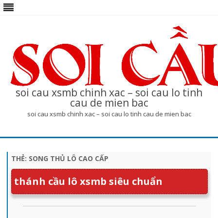
soi cau xsmb chinh xac – soi cau lo tinh
cau de mien bac
soi cau xsmb chinh xac – soi cau lo tinh cau de mien bac
Skip
to
content
THẺ:
SONG THỦ LÔ CAO CẤP
thánh cầu lô xsmb siêu chuẩn