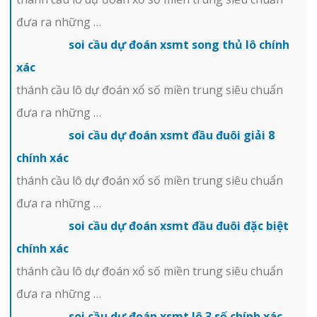
đưa ra những …
soi cầu dự đoán xsmt song thủ lô chính
xác
thánh cầu lô dự đoán xổ số miền trung siêu chuẩn
đưa ra những …
soi cầu dự đoán xsmt đầu đuôi giải 8
chính xác
thánh cầu lô dự đoán xổ số miền trung siêu chuẩn
đưa ra những …
soi cầu dự đoán xsmt đầu đuôi đặc biệt
chính xác
thánh cầu lô dự đoán xổ số miền trung siêu chuẩn
đưa ra những …
soi cầu dự đoán xsmt lô 3 số chính xác