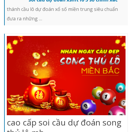
thánh cầu lô dự đoán xổ số miền trung siêu chuẩn
đưa ra những …
cao cấp soi cầu dự đoán song