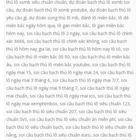
thủ lô xsmb siêu chuẩn chuẩn
,
dự đoán bạch thủ lô xsmb soi
cầu
,
dự đoán bạch thủ lô xsmb youtube
,
dự đoán bạch thủ lô
yêu cầu gì
,
dự đoán song thủ lô mb
,
đánh lô miền bắc
,
lô đề
miền bắc ngày hôm qua
,
lô gan miền bắc
,
lô gan miền bắc
hôm nay
,
soi cầu bạch thủ lô 2 ngày
,
soi cầu bạch thủ lô chính
xác 6666
,
soi cầu bạch thủ lô chính xác không
,
soi cầu bạch
thủ lô hôm nay gia lai
,
soi cầu bạch thủ lô hôm nay lô tô
,
soi
cầu bạch thủ lô miền bắc 00 00
,
soi cầu bạch thủ lô miền bắc
âu
,
soi cầu bạch thủ lô miền bắc youtube
,
soi cầu bạch thủ lô
ngày mai 15
,
soi cầu bạch thủ lô ngày mai 24
,
soi cầu bạch thủ
lô ngày mai 3 tháng 6
,
soi cầu bạch thủ lô ngày mai 7/7
,
soi
cầu bạch thủ lô ngày mai 9 tháng 7
,
soi cầu bạch thủ lô ngày
mai chuẩn
,
soi cầu bạch thủ lô ngày mai ios
,
soi cầu bạch thủ
lô ngày mai xemphimbox
,
soi cầu bạch thủ lô siêu chuẩn 123
,
soi cầu bạch thủ lô siêu chuẩn 207
,
soi cầu bạch thủ lô siêu
chuẩn 5v5
,
soi cầu bạch thủ lô siêu chuẩn ăn miễn phí
,
soi cầu
bạch thủ lô siêu chuẩn bạch
,
soi cầu bạch thủ lô siêu chuẩn đà
nẵng
,
soi cầu bạch thủ lô siêu chuẩn euro
,
soi cầu bạch thủ lô