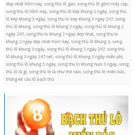
đẹp nhất hôm nay
,
song thủ lô gan
,
song thủ lô gồm mấy cặp
,
song thủ lô hôm nay
,
song thủ lô kép khung 2 ngày
,
song thủ
lô kép khung 3 ngày
,
song thu lo kep khung 3 ngay 247
,
song
thủ lô khung
,
song thủ lô khung 2 ngày
,
song thủ lô khung 2
ngày 247
,
song thu lo khung 2 ngay dep nhat
,
song thu lo
khung 2 ngay dep nhat hom nay
,
song thủ lô khung 3
,
song
thủ lô khung 3 ngày
,
song thủ lô khung 3 ngày 247
,
song thủ
lô khung 3 ngày 247 net
,
song thủ lô khung 3 ngày miễn phí
,
song thủ lô khung 5 ngày
,
song thu lo khung nuoi 3 ngay
,
song
thủ lô là gì
,
song thủ lô là như thế nào
,
song thủ lô miền bắc
,
thống kê cầu lô bạch thủ