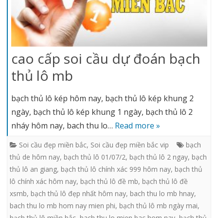
cao cấp soi cầu dự đoán bạch
thủ lô mb
bạch thủ lô kép hôm nay, bạch thủ lô kép khung 2
ngày, bạch thủ lô kép khung 1 ngày, bạch thủ lô 2
nháy hôm nay, bach thu lo…
Read more »
Soi cầu đẹp miền bắc
,
Soi cầu đẹp miền bắc vip
bạch
thủ de hôm nay
,
bạch thủ lô 01/07/2
,
bạch thủ lô 2 ngay
,
bạch
thủ lô an giang
,
bạch thủ lô chính xác 999 hôm nay
,
bạch thủ
lô chính xác hôm nay
,
bạch thủ lô đề mb
,
bạch thủ lô đề
xsmb
,
bạch thủ lô đẹp nhất hôm nay
,
bach thu lo mb hnay
,
bach thu lo mb hom nay mien phi
,
bạch thủ lô mb ngày mai
,
bạch thủ lô miền bắc
,
bach thu lo mien bac hom nay
,
bạch thủ