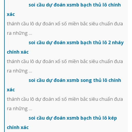
soi cầu dự đoán xsmb bạch thủ lô chính
xác
thánh cầu lô dự đoán xổ số miền bắc siêu chuẩn đưa
ra những …
soi cầu dự đoán xsmb bạch thủ lô 2 nháy
chính xác
thánh cầu lô dự đoán xổ số miền bắc siêu chuẩn đưa
ra những …
soi cầu dự đoán xsmb song thủ lô chính
xác
thánh cầu lô dự đoán xổ số miền bắc siêu chuẩn đưa
ra những …
soi cầu dự đoán xsmb bạch thủ lô kép
chính xác