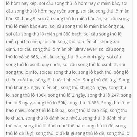
lô hôm nay kép
,
soi cầu song thủ lô hôm nay ơ miền bắc
,
soi
cầu song thủ lô hôm nay uyên ương
,
soi cầu song thủ lô miền
bắc 30 tháng 9
,
soi cầu song thủ lô miền bắc ăn
,
soi cầu song
thủ lô miền bắc euro
,
soi cầu song thủ lô miền bắc ông nội
,
soi cầu song thủ lô miễn phí 888 bạch
,
soi cầu song thủ lô
miễn phí ba miền
,
soi cầu song thủ lô miễn phí không xác
định
,
soi cầu song thủ lô miễn phí ultraviewer
,
soi cầu song
thủ lô xổ số 666
,
soi cầu song thủ lô xsmb 4 ngày
,
soi cầu
song thủ lô xsmb quy nhơn
,
soi cầu song thủ lô xsmb tt
,
soi
song thu lo.info
,
soicau song thu lo
,
song lô bạch thủ
,
sông lô
chiều cuối thu
,
sông lô thuộc tỉnh nào
,
Song thủ đề là gì
,
Song
thủ khung 3 ngày miễn phí
,
song thủ khung 5 ngày
,
song thu
lo
,
song thủ lô 100k
,
song thủ lô 2 ngày
,
song thủ lô 247
,
song
thu lo 3 ngay
,
song thủ lô 50k
,
song thủ lô 686
,
Song thủ lô an
bao nhiêu
,
song thủ lô bất bại
,
song thủ lô cao cấp
,
song thu
lo chuan
,
song thủ lô đánh bao nhiêu
,
song thủ lô đánh như
thế nào
,
song thủ lô đánh như thế nào song thủ lô đề
,
song
thủ lô đề là gì
,
song thủ lô đề là gì song thủ lô đề
,
song thủ lô