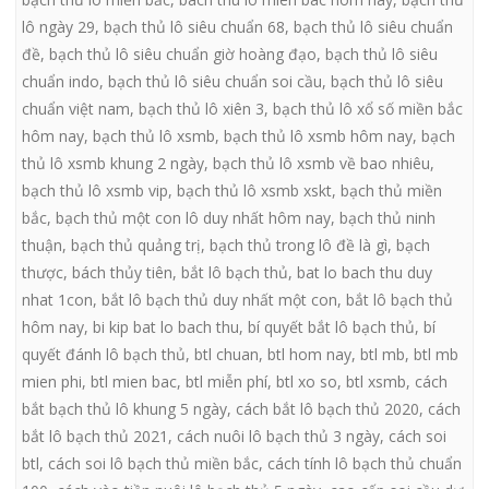
lô ngày 29
,
bạch thủ lô siêu chuẩn 68
,
bạch thủ lô siêu chuẩn
đề
,
bạch thủ lô siêu chuẩn giờ hoàng đạo
,
bạch thủ lô siêu
chuẩn indo
,
bạch thủ lô siêu chuẩn soi cầu
,
bạch thủ lô siêu
chuẩn việt nam
,
bạch thủ lô xiên 3
,
bạch thủ lô xổ số miền bắc
hôm nay
,
bạch thủ lô xsmb
,
bạch thủ lô xsmb hôm nay
,
bạch
thủ lô xsmb khung 2 ngày
,
bạch thủ lô xsmb về bao nhiêu
,
bạch thủ lô xsmb vip
,
bạch thủ lô xsmb xskt
,
bạch thủ miền
bắc
,
bạch thủ một con lô duy nhất hôm nay
,
bạch thủ ninh
thuận
,
bạch thủ quảng trị
,
bạch thủ trong lô đề là gì
,
bạch
thược
,
bách thủy tiên
,
bắt lô bạch thủ
,
bat lo bach thu duy
nhat 1con
,
bắt lô bạch thủ duy nhất một con
,
bắt lô bạch thủ
hôm nay
,
bi kip bat lo bach thu
,
bí quyết bắt lô bạch thủ
,
bí
quyết đánh lô bạch thủ
,
btl chuan
,
btl hom nay
,
btl mb
,
btl mb
mien phi
,
btl mien bac
,
btl miễn phí
,
btl xo so
,
btl xsmb
,
cách
bắt bạch thủ lô khung 5 ngày
,
cách bắt lô bạch thủ 2020
,
cách
bắt lô bạch thủ 2021
,
cách nuôi lô bạch thủ 3 ngày
,
cách soi
btl
,
cách soi lô bạch thủ miền bắc
,
cách tính lô bạch thủ chuẩn