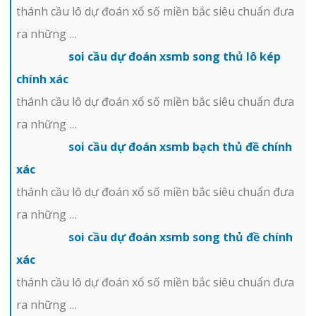
thánh cầu lô dự đoán xổ số miền bắc siêu chuẩn đưa
ra những …
soi cầu dự đoán xsmb song thủ lô kép
chính xác
thánh cầu lô dự đoán xổ số miền bắc siêu chuẩn đưa
ra những …
soi cầu dự đoán xsmb bạch thủ đề chính
xác
thánh cầu lô dự đoán xổ số miền bắc siêu chuẩn đưa
ra những …
soi cầu dự đoán xsmb song thủ đề chính
xác
thánh cầu lô dự đoán xổ số miền bắc siêu chuẩn đưa
ra những …