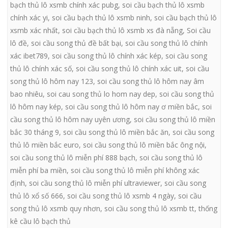
bạch thủ lô xsmb chính xác pubg
,
soi cầu bạch thủ lô xsmb
chính xác yi
,
soi cầu bạch thủ lô xsmb ninh
,
soi cầu bạch thủ lô
xsmb xác nhất
,
soi cầu bạch thủ lô xsmb xs đà nẵng
,
Soi cầu
lô đề
,
soi cầu song thủ đề bất bại
,
soi cầu song thủ lô chính
xác ibet789
,
soi cầu song thủ lô chính xác kép
,
soi cầu song
thủ lô chính xác số
,
soi cầu song thủ lô chính xác uit
,
soi cầu
song thủ lô hôm nay 123
,
soi cầu song thủ lô hôm nay âm
bao nhiêu
,
soi cau song thủ lo hom nay dep
,
soi cầu song thủ
lô hôm nay kép
,
soi cầu song thủ lô hôm nay ơ miền bắc
,
soi
cầu song thủ lô hôm nay uyên ương
,
soi cầu song thủ lô miền
bắc 30 tháng 9
,
soi cầu song thủ lô miền bắc ăn
,
soi cầu song
thủ lô miền bắc euro
,
soi cầu song thủ lô miền bắc ông nội
,
soi cầu song thủ lô miễn phí 888 bạch
,
soi cầu song thủ lô
miễn phí ba miền
,
soi cầu song thủ lô miễn phí không xác
định
,
soi cầu song thủ lô miễn phí ultraviewer
,
soi cầu song
thủ lô xổ số 666
,
soi cầu song thủ lô xsmb 4 ngày
,
soi cầu
song thủ lô xsmb quy nhơn
,
soi cầu song thủ lô xsmb tt
,
thống
kê cầu lô bạch thủ