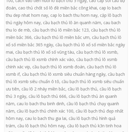
100
,
cách vào tiền nuôi lô bạch thủ 5 ngày
,
cao cấp soi cầu dự
đoán
,
cao thủ chốt số lô đề miền bắc công khai
,
cap lo bach
thu dep nhat hom nay
,
cap lo bach thu hom nay
,
cặp lô bạch
thủ ngày hôm nay
,
cầu bạch thủ lô ăn quanh năm
,
cau bach
thu lo de mb
,
cầu bạch thủ lô miền bắc 123
,
cầu bạch thủ lô
miền bắc 366
,
cầu bạch thủ lô miền bắc ưm
,
cầu bạch thủ lô
xổ số miền bắc 365 ngày
,
cầu bạch thủ lô xổ số miền bắc ngày
mai
,
cầu bạch thủ lô xổ số vũng tàu
,
cầu bạch thủ lô xsmb
,
cầu bạch thủ lô xsmb chính xác vào
,
cầu bạch thủ lô xsmb
chính xác vip
,
cầu bạch thủ lô xsmb đoán
,
cầu bạch thủ lô
xsmb if
,
cầu bạch thủ lô xsmb siêu chuẩn hàng ngày
,
cầu bạch
thủ lô xsmb siêu chuẩn ô tô
,
cầu bạch thủ lô xsmb siêu chuẩn
ưu tiên
,
cầu lô 2 nháy miền bắc
,
cầu lô bạch thủ
,
cầu lô bạch
thủ 3 ngày
,
cầu lô bạch thủ 666
,
cầu lô bạch thủ ăn quanh
năm
,
cau lo bach thu binh dinh
,
cầu lô bạch thủ chạy quanh
năm
,
cầu lô bạch thủ chính xác 100
,
cầu lô bạch thủ đẹp nhất
hôm nay
,
cau lo bach thu gia lai
,
cầu lô bạch thủ hình quả
trám
,
cầu lô bạch thủ hôm nay
,
cầu lô bạch thủ k3n tinh hoa