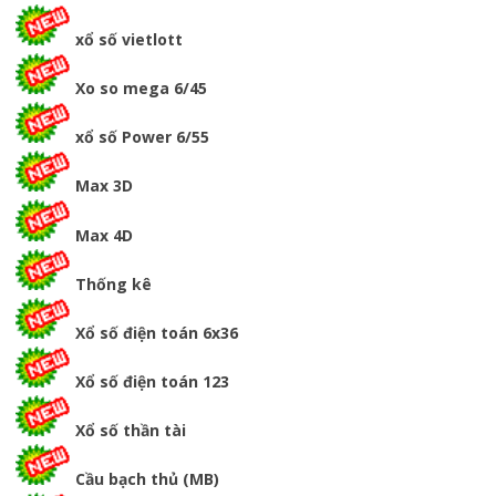
xổ số vietlott
Xo so mega 6/45
xổ số Power 6/55
Max 3D
Max 4D
Thống kê
Xổ số điện toán 6x36
Xổ số điện toán 123
Xổ số thần tài
Cầu bạch thủ (MB)