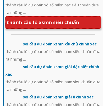
thánh cầu lô dự đoán xổ số miền bắc siêu chuẩn đưa
ra những …
thánh cầu lô xsmn siêu chuẩn
soi cầu dự đoán xsmn xỉu chủ chính xác
thánh cầu lô dự đoán xổ số miền nam siêu chuẩn đưa
ra những …
soi cầu dự đoán xsmn giải đặc biệt chính
xác
thánh cầu lô dự đoán xổ số miền nam siêu chuẩn đưa
ra những …
soi cầu dự đoán xsmn giải 8 chính xác
thánh cầu lô dự đoán xổ số miền nam siêu chuẩn đưa