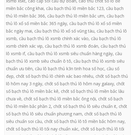
xsmb xskt
,
cao cấp soi cầu dự đoán
,
cao thủ chốt số lô đề
miền bắc công khai
,
cầu bạch thủ lô miền bắc 123
,
cầu bạch
thủ lô miền bắc 366
,
cầu bạch thủ lô miền bắc ưm
,
cầu bạch
thủ lô xổ số miền bắc 365 ngày
,
cầu bạch thủ lô xổ số miền
bắc ngày mai
,
cầu bạch thủ lô xổ số vũng tàu
,
cầu bạch thủ lô
xsmb
,
cầu bạch thủ lô xsmb chính xác vào
,
cầu bạch thủ lô
xsmb chính xác vip
,
cầu bạch thủ lô xsmb đoán
,
cầu bạch thủ
lô xsmb if
,
cầu bạch thủ lô xsmb siêu chuẩn hàng ngày
,
cầu
bạch thủ lô xsmb siêu chuẩn ô tô
,
cầu bạch thủ lô xsmb siêu
chuẩn ưu tiên
,
cầu lô bạch thủ k3n tinh hoa số học
,
cầu số
đẹp
,
chốt số bạch thủ lô chính xác bao nhiêu
,
chốt số bạch thủ
lô hôm nay 3 ngày
,
chốt số bạch thủ lô hôm nay galaxy
,
chốt
số bạch thủ lô miền bắc kê
,
chốt số bạch thủ lô miền bắc lâu
chưa về
,
chốt số bạch thủ lô miền bắc ông nội
,
chốt số bạch
thủ lô miền bắc phần 2
,
chốt số bạch thủ lô siêu chuẩn it
,
chốt
số bạch thủ lô siêu chuẩn phương nam
,
chốt số bạch thủ lô
siêu chuẩn soi cầu
,
chốt số bạch thủ lô tô miền bắc hôm nay
,
chốt số bạch thủ lô tối nay chuẩn xác
,
chốt số bạch thủ lô tối