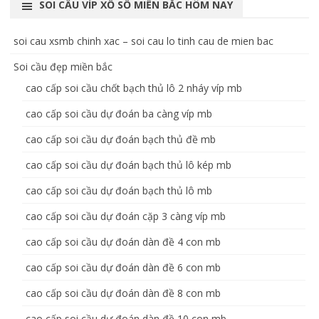
SOI CẦU VÍP XỔ SỐ MIỀN BẮC HÔM NAY
soi cau xsmb chinh xac – soi cau lo tinh cau de mien bac
Soi cầu đẹp miền bắc
cao cấp soi cầu chốt bạch thủ lô 2 nháy víp mb
cao cấp soi cầu dự đoán ba càng víp mb
cao cấp soi cầu dự đoán bạch thủ đề mb
cao cấp soi cầu dự đoán bạch thủ lô kép mb
cao cấp soi cầu dự đoán bạch thủ lô mb
cao cấp soi cầu dự đoán cặp 3 càng víp mb
cao cấp soi cầu dự đoán dàn đề 4 con mb
cao cấp soi cầu dự đoán dàn đề 6 con mb
cao cấp soi cầu dự đoán dàn đề 8 con mb
cao cấp soi cầu dự đoán dàn đề 10 con mb