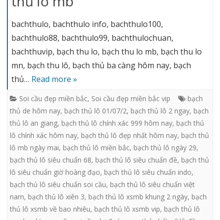
thủ lô mb
bachthulo, bachthulo info, bachthulo100,
bachthulo88, bachthulo99, bachthulochuan,
bachthuvip, bạch thu lo, bạch thu lo mb, bạch thu lo
mn, bạch thu lô, bạch thủ ba càng hôm nay, bạch
thủ…
Read more »
Soi cầu đẹp miền bắc
,
Soi cầu đẹp miền bắc vip
bạch
thủ de hôm nay
,
bạch thủ lô 01/07/2
,
bạch thủ lô 2 ngay
,
bạch
thủ lô an giang
,
bạch thủ lô chính xác 999 hôm nay
,
bạch thủ
lô chính xác hôm nay
,
bạch thủ lô đẹp nhất hôm nay
,
bạch thủ
lô mb ngày mai
,
bạch thủ lô miền bắc
,
bạch thủ lô ngày 29
,
bạch thủ lô siêu chuẩn 68
,
bạch thủ lô siêu chuẩn đề
,
bạch thủ
lô siêu chuẩn giờ hoàng đạo
,
bạch thủ lô siêu chuẩn indo
,
bạch thủ lô siêu chuẩn soi cầu
,
bạch thủ lô siêu chuẩn việt
nam
,
bạch thủ lô xiên 3
,
bạch thủ lô xsmb khung 2 ngày
,
bạch
thủ lô xsmb về bao nhiêu
,
bạch thủ lô xsmb vip
,
bạch thủ lô