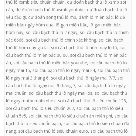
thủ lô xsmb siêu chuẩn chuẩn
,
dự đoán bạch thủ lô xsmb soi
cầu
,
dự đoán bạch thủ lô xsmb youtube
,
dự đoán bạch thủ lô
yêu cầu gì
,
dự đoán song thủ lô mb
,
đánh lô miền bắc
,
lô đề
miền bắc ngày hôm qua
,
lô gan miền bắc
,
lô gan miền bắc
hôm nay
,
soi cầu bạch thủ lô 2 ngày
,
soi cầu bạch thủ lô chính
xác 6666
,
soi cầu bạch thủ lô chính xác không
,
soi cầu bạch
thủ lô hôm nay gia lai
,
soi cầu bạch thủ lô hôm nay lô tô
,
soi
cầu bạch thủ lô miền bắc 00 00
,
soi cầu bạch thủ lô miền bắc
âu
,
soi cầu bạch thủ lô miền bắc youtube
,
soi cầu bạch thủ lô
ngày mai 15
,
soi cầu bạch thủ lô ngày mai 24
,
soi cầu bạch thủ
lô ngày mai 3 tháng 6
,
soi cầu bạch thủ lô ngày mai 7/7
,
soi
cầu bạch thủ lô ngày mai 9 tháng 7
,
soi cầu bạch thủ lô ngày
mai chuẩn
,
soi cầu bạch thủ lô ngày mai ios
,
soi cầu bạch thủ
lô ngày mai xemphimbox
,
soi cầu bạch thủ lô siêu chuẩn 123
,
soi cầu bạch thủ lô siêu chuẩn 207
,
soi cầu bạch thủ lô siêu
chuẩn 5v5
,
soi cầu bạch thủ lô siêu chuẩn ăn miễn phí
,
soi cầu
bạch thủ lô siêu chuẩn bạch
,
soi cầu bạch thủ lô siêu chuẩn đà
nẵng
,
soi cầu bạch thủ lô siêu chuẩn euro
,
soi cầu bạch thủ lô