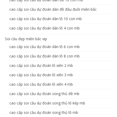
cao cấp soi cầu dự đoán dàn đề đầu đuôi miền bắc
cao cấp soi cầu dự đoán dàn lô 10 con mb
cao cấp soi cầu dự đoán dàn lô 4 con mb
Soi cầu đẹp miền bắc vip
cao cấp soi cầu dự đoán dàn lô 6 con mb
cao cấp soi cầu dự đoán dàn lô 8 con mb
cao cấp soi cầu dự đoán lô xiên 2 mb
cao cấp soi cầu dự đoán lô xiên 3 mb
cao cấp soi cầu dự đoán lô xiên 4 mb
cao cấp soi cầu dự đoán song thủ đề mb
cao cấp soi cầu dự đoán song thủ lô kép mb
cao cấp soi cầu dự đoán song thủ lô mb