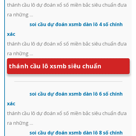
thánh cầu lô dự đoán xổ số miền bắc siêu chuẩn đưa
ra những …
soi cầu dự đoán xsmb dàn lô 4 số chính
xác
thánh cầu lô dự đoán xổ số miền bắc siêu chuẩn đưa
ra những …
thánh cầu lô xsmb siêu chuẩn
soi cầu dự đoán xsmb dàn lô 6 số chính
xác
thánh cầu lô dự đoán xổ số miền bắc siêu chuẩn đưa
ra những …
soi cầu dự đoán xsmb dàn lô 8 số chính