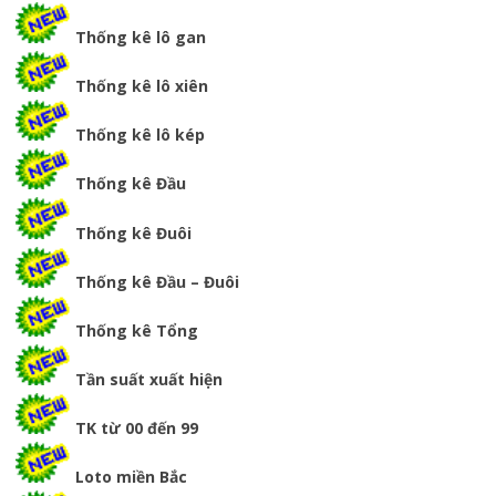
Thống kê lô gan
Thống kê lô xiên
Thống kê lô kép
Thống kê Đầu
Thống kê Đuôi
Thống kê Đầu – Đuôi
Thống kê Tổng
Tần suất xuất hiện
TK từ 00 đến 99
Loto miền Bắc