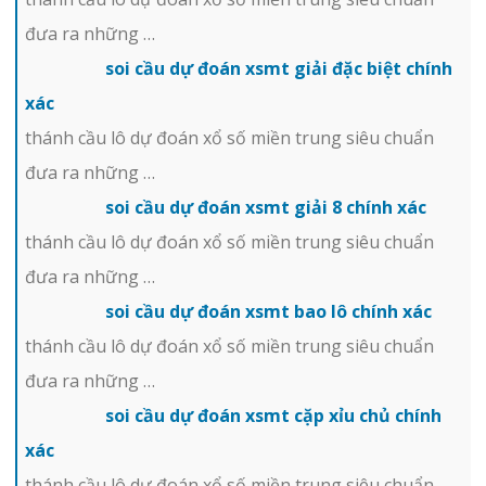
đưa ra những …
soi cầu dự đoán xsmt giải đặc biệt chính
xác
thánh cầu lô dự đoán xổ số miền trung siêu chuẩn
đưa ra những …
soi cầu dự đoán xsmt giải 8 chính xác
thánh cầu lô dự đoán xổ số miền trung siêu chuẩn
đưa ra những …
soi cầu dự đoán xsmt bao lô chính xác
thánh cầu lô dự đoán xổ số miền trung siêu chuẩn
đưa ra những …
soi cầu dự đoán xsmt cặp xỉu chủ chính
xác
thánh cầu lô dự đoán xổ số miền trung siêu chuẩn