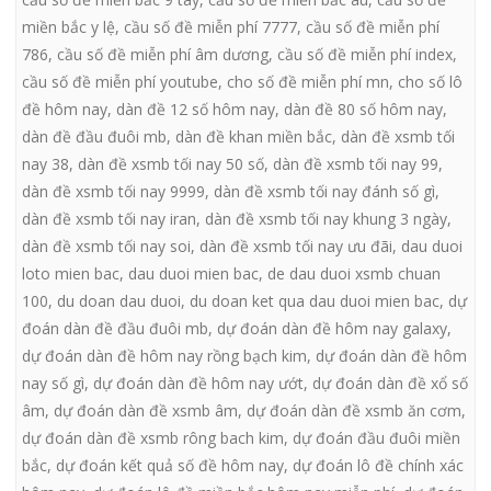
miền bắc y lệ
,
cầu số đề miễn phí 7777
,
cầu số đề miễn phí
786
,
cầu số đề miễn phí âm dương
,
cầu số đề miễn phí index
,
cầu số đề miễn phí youtube
,
cho số đề miễn phí mn
,
cho số lô
đề hôm nay
,
dàn đề 12 số hôm nay
,
dàn đề 80 số hôm nay
,
dàn đề đầu đuôi mb
,
dàn đề khan miền bắc
,
dàn đề xsmb tối
nay 38
,
dàn đề xsmb tối nay 50 số
,
dàn đề xsmb tối nay 99
,
dàn đề xsmb tối nay 9999
,
dàn đề xsmb tối nay đánh số gì
,
dàn đề xsmb tối nay iran
,
dàn đề xsmb tối nay khung 3 ngày
,
dàn đề xsmb tối nay soi
,
dàn đề xsmb tối nay ưu đãi
,
dau duoi
loto mien bac
,
dau duoi mien bac
,
de dau duoi xsmb chuan
100
,
du doan dau duoi
,
du doan ket qua dau duoi mien bac
,
dự
đoán dàn đề đầu đuôi mb
,
dự đoán dàn đề hôm nay galaxy
,
dự đoán dàn đề hôm nay rồng bạch kim
,
dự đoán dàn đề hôm
nay số gì
,
dự đoán dàn đề hôm nay ướt
,
dự đoán dàn đề xổ số
âm
,
dự đoán dàn đề xsmb âm
,
dự đoán dàn đề xsmb ăn cơm
,
dự đoán dàn đề xsmb rông bach kim
,
dự đoán đầu đuôi miền
bắc
,
dự đoán kết quả số đề hôm nay
,
dự đoán lô đề chính xác