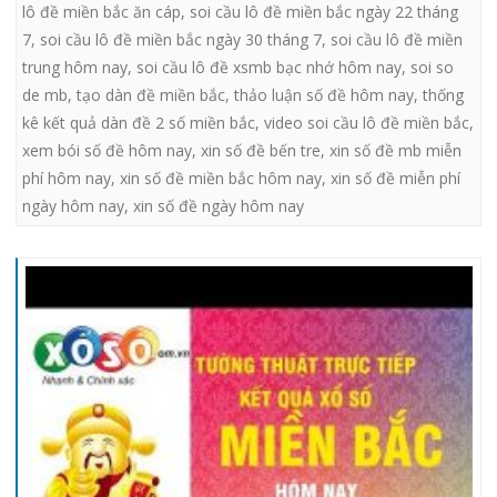
lô đề miền bắc ăn cáp
,
soi cầu lô đề miền bắc ngày 22 tháng
7
,
soi cầu lô đề miền bắc ngày 30 tháng 7
,
soi cầu lô đề miền
trung hôm nay
,
soi cầu lô đề xsmb bạc nhớ hôm nay
,
soi so
de mb
,
tạo dàn đề miền bắc
,
thảo luận số đề hôm nay
,
thống
kê kết quả dàn đề 2 số miền bắc
,
video soi cầu lô đề miền bắc
,
xem bói số đề hôm nay
,
xin số đề bến tre
,
xin số đề mb miễn
phí hôm nay
,
xin số đề miền bắc hôm nay
,
xin số đề miễn phí
ngày hôm nay
,
xin số đề ngày hôm nay