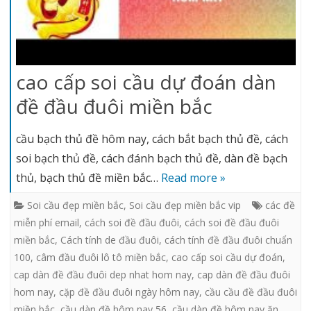
cao cấp soi cầu dự đoán dàn
đề đầu đuôi miền bắc
cầu bạch thủ đề hôm nay, cách bắt bạch thủ đề, cách
soi bạch thủ đề, cách đánh bạch thủ đề, dàn đề bạch
thủ, bạch thủ đề miền bắc…
Read more »
Soi cầu đẹp miền bắc
,
Soi cầu đẹp miền bắc vip
các đề
miễn phí email
,
cách soi đề đầu đuôi
,
cách soi đề đầu đuôi
miền bắc
,
Cách tính de đầu đuôi
,
cách tính đề đầu đuôi chuẩn
100
,
câm đầu đuôi lô tô miền bắc
,
cao cấp soi cầu dự đoán
,
cap dàn đề đầu đuôi dep nhat hom nay
,
cap dàn đề đầu đuôi
hom nay
,
cặp đề đầu đuôi ngày hôm nay
,
cầu cầu đề đầu đuôi
miền bắc
,
cầu dàn đề hôm nay 56
,
cầu dàn đề hôm nay ăn