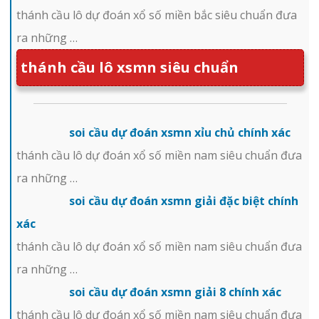
thánh cầu lô dự đoán xổ số miền bắc siêu chuẩn đưa
ra những …
thánh cầu lô xsmn siêu chuẩn
soi cầu dự đoán xsmn xỉu chủ chính xác
thánh cầu lô dự đoán xổ số miền nam siêu chuẩn đưa
ra những …
soi cầu dự đoán xsmn giải đặc biệt chính
xác
thánh cầu lô dự đoán xổ số miền nam siêu chuẩn đưa
ra những …
soi cầu dự đoán xsmn giải 8 chính xác
thánh cầu lô dự đoán xổ số miền nam siêu chuẩn đưa