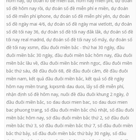
hôm nay
,
dự đoán lô đề miền bắc hôm nay miễn phí
,
dự đoán
số đề hôm nay rồi
,
dự đoán số đề miễn phí e miền
,
dự đoán
số đề miễn phí iphone
,
dự đoán số đề miễn phí yên
,
dự đoán
số đề ngày mai 4/6
,
dự đoán số đề ngày mai vietlott
,
dự đoán
số đề tối nay 36
,
dự đoán số đề tối nay đắk lắk
,
dự đoán số đề
tối nay real madrid
,
dự đoán số đề tối nay số mấy
,
dự đoán số
đề tối nay xsmn
,
đầu đuôi miền bắc - thứ hai 30 ngày
,
đầu
đuôi miền bắc 30 ngày
,
đầu đuôi miền bắc hôm nay
,
đầu đuôi
miền bắc lâu về
,
đầu đuôi miền bắc minh ngọc
,
đầu đuôi miền
bắc thứ sáu
,
đề đầu đuôi 68
,
đề đầu đuôi câm
,
đề đầu đuôi
miền nam
,
kết quả đầu đuôi miền bắc
,
kết quả số đề ngày
hôm nay miền trung
,
kqxsmb dau duoi
,
lấy số đề miễn phí
,
nhận định số đề hôm nay
,
nuôi đề đầu đuôi khung 2 ngày
,
ở
đầu đuôi miền bắc
,
so dau duoi mien bac
,
so dau duoi mien
bac phuong trang
,
số đầu đuôi miền bắc chủ nhật
,
số đầu đuôi
miền bắc hôm nay
,
sớ đầu đuôi miền bắc thứ 2
,
sớ đầu đuôi
miền bắc thứ 3
,
sớ đầu đuôi miền bắc thứ 7
,
số đầu đuôi miền
bắc thứ bảy
,
số đầu đuôi miền bắc thứ bảy 30 ngày
,
số đầu