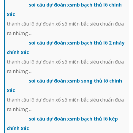
soi cầu dự đoán xsmb bạch thủ lô chính
xác
thánh cầu lô dự đoán xổ số miền bắc siêu chuẩn đưa
ra những …
soi cầu dự đoán xsmb bạch thủ lô 2 nháy
chính xác
thánh cầu lô dự đoán xổ số miền bắc siêu chuẩn đưa
ra những …
soi cầu dự đoán xsmb song thủ lô chính
xác
thánh cầu lô dự đoán xổ số miền bắc siêu chuẩn đưa
ra những …
soi cầu dự đoán xsmb bạch thủ lô kép
chính xác