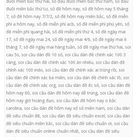
đuôi miền bắc thứ hai
,
số đầu đuôi miền bắc thứ năm
,
số đầu
đuôi miền bắc thứ tư
,
số đề hôm nay
,
số đề hôm nay 5 tháng
7
,
số đề hôm nay 7/7/2
,
số đề hôm nay miền bắc
,
số đề miễn
phí a hôm nay
,
số đề miễn phí acb
,
số đề miễn phí phú yên
,
số
đề miễn phí quang hải
,
số đề miễn phí thứ 4
,
số đề ngày mai
17
,
số đề ngày mai 24
,
số đề ngày mai 4/6
,
số đề ngày mai 6
tháng 7
,
số đề ngày mai hàng tuần
,
số đề ngày mai thứ hai
,
soi
cau 5s
,
soi cầu dàn đề 10 số
,
soi cầu dàn đề chính xác 100 3
càng
,
soi cầu dàn đề chính xác 100 ăn nhiều
,
soi cầu dàn đề
chính xác 100 indo
,
soi cầu dàn đề chính xác ai trúng rồi
,
soi
cầu dàn đề chính xác ba miền
,
soi cầu dàn đề chính xác lô
,
soi
cầu dàn đề chính xác org
,
soi cầu dàn đề êc số
,
soi cầu dàn đề
hôm nay 60
,
soi cầu dàn đề hôm nay dễ trúng
,
soi cầu dàn đề
hôm nay giờ hoàng đạo
,
soi cầu dàn đề hôm nay o bắc
carolina
,
soi cầu dàn đề hôm nay xổ số miền nam
,
soi cầu dàn
đề siêu chuẩn 88
,
soi cầu dàn đề siêu chuẩn excel
,
soi cầu dàn
đề siêu chuẩn miền bắc
,
soi cầu dàn đề siêu chuẩn ơi
,
soi cầu
dàn đề siêu chuẩn online chuẩn nhất
,
soi cầu dàn đề siêu