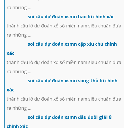
ra những …
soi cầu dự đoán xsmn bao lô chính xác
thánh cầu lô dự đoán xổ số miền nam siêu chuẩn đưa
ra những …
soi cầu dự đoán xsmn cặp xỉu chủ chính
xác
thánh cầu lô dự đoán xổ số miền nam siêu chuẩn đưa
ra những …
soi cầu dự đoán xsmn song thủ lô chính
xác
thánh cầu lô dự đoán xổ số miền nam siêu chuẩn đưa
ra những …
soi cầu dự đoán xsmn đầu đuôi giải 8
chính xác