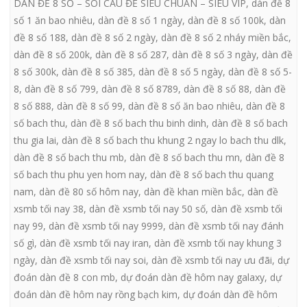
DÀN ĐỀ 8 SỐ – SOI CẦU ĐỀ SIÊU CHUẨN – SIÊU VIP
,
dàn đề 8
số 1 ăn bao nhiêu
,
dàn đề 8 số 1 ngày
,
dàn đề 8 số 100k
,
dàn
đề 8 số 188
,
dàn đề 8 số 2 ngày
,
dàn đề 8 số 2 nháy miền bắc
,
dàn đề 8 số 200k
,
dàn đề 8 số 287
,
dàn đề 8 số 3 ngày
,
dàn đề
8 số 300k
,
dàn đề 8 số 385
,
dàn đề 8 số 5 ngày
,
dàn đề 8 số 5-
8
,
dàn đề 8 số 799
,
dàn đề 8 số 8789
,
dàn đề 8 số 88
,
dàn đề
8 số 888
,
dàn đề 8 số 99
,
dàn đề 8 số ăn bao nhiêu
,
dàn đề 8
số bach thu
,
dàn đề 8 số bach thu binh dinh
,
dàn đề 8 số bach
thu gia lai
,
dàn đề 8 số bach thu khung 2 ngay lo bach thu dlk
,
dàn đề 8 số bach thu mb
,
dàn đề 8 số bach thu mn
,
dàn đề 8
số bach thu phu yen hom nay
,
dàn đề 8 số bach thu quang
nam
,
dàn đề 80 số hôm nay
,
dàn đề khan miền bắc
,
dàn đề
xsmb tối nay 38
,
dàn đề xsmb tối nay 50 số
,
dàn đề xsmb tối
nay 99
,
dàn đề xsmb tối nay 9999
,
dàn đề xsmb tối nay đánh
số gì
,
dàn đề xsmb tối nay iran
,
dàn đề xsmb tối nay khung 3
ngày
,
dàn đề xsmb tối nay soi
,
dàn đề xsmb tối nay ưu đãi
,
dự
đoán dàn đề 8 con mb
,
dự đoán dàn đề hôm nay galaxy
,
dự
đoán dàn đề hôm nay rồng bạch kim
,
dự đoán dàn đề hôm