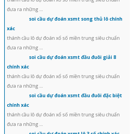
đưa ra những …
soi cầu dự đoán xsmt song thủ lô chính
xác
thánh cầu lô dự đoán xổ số miền trung siêu chuẩn
đưa ra những …
soi cầu dự đoán xsmt đầu đuôi giải 8
chính xác
thánh cầu lô dự đoán xổ số miền trung siêu chuẩn
đưa ra những …
soi cầu dự đoán xsmt đầu đuôi đặc biệt
chính xác
thánh cầu lô dự đoán xổ số miền trung siêu chuẩn
đưa ra những …
soi cầu dự đoán xsmt lô 3 số chính xác