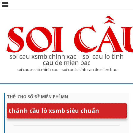
soi cau xsmb chinh xac – soi cau lo tinh
cau de mien bac
soi cau xsmb chinh xac – soi cau lo tinh cau de mien bac
Skip
to
content
THẺ:
CHO SỐ ĐỀ MIỄN PHÍ MN
thánh cầu lô xsmb siêu chuẩn