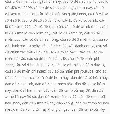
cầu lô đề miền bắc ngày hôm nay
,
cầu lô đề siêu vip 4d
,
cầu lô
đề siêu vip 9999
,
cầu lô đề siêu vip ăn ngày hôm nay
,
cầu lô
đề siêu vip everton
,
cầu lô đề siêu vip quảng ninh
,
cầu lô đề xổ
số 4 số 9
,
cầu lô đề xổ số cần thơ
,
cầu lô đề xổ số xsmb
,
cầu
lô đề xsmb 999
,
cầu lô đề xsmb ân
,
cầu lô đề xsmb đoán
,
cầu
lô đề xsmb lô đẹp hôm nay
,
cầu lô đề xsmb ơt
,
cầu số đề 3
miền 555
,
cầu số đề 3 miền ông
,
cầu số đề 3 miền thủ
,
cầu số
đề chính xác 30 ngày
,
cầu số đề chính xác danh con gi
,
cầu số
đề chính xác đầu đuôi
,
cầu số đề miền bắc 9 tây
,
cầu số đề
miền bắc âu
,
cầu số đề miền bắc y lệ
,
cầu số đề miễn phí
7777
,
cầu số đề miễn phí 786
,
cầu số đề miễn phí âm dương
,
cầu số đề miễn phí index
,
cầu số đề miễn phí youtube
,
cho số
đề miễn phí mn
,
cho số lô đề hôm nay
,
dàn đề 12 số hôm nay
,
dàn đề 4 con mb
,
dàn đề 4 con miền bắc
,
dàn đề 80 số hôm
nay
,
dàn đề khan miền bắc
,
dàn đề xsmb tối nay 38
,
dàn đề
xsmb tối nay 50 số
,
dàn đề xsmb tối nay 99
,
dàn đề xsmb tối
nay 9999
,
dàn đề xsmb tối nay đánh số gì
,
dàn đề xsmb tối nay
iran
,
dàn đề xsmb tối nay khung 3 ngày
,
dàn đề xsmb tối nay