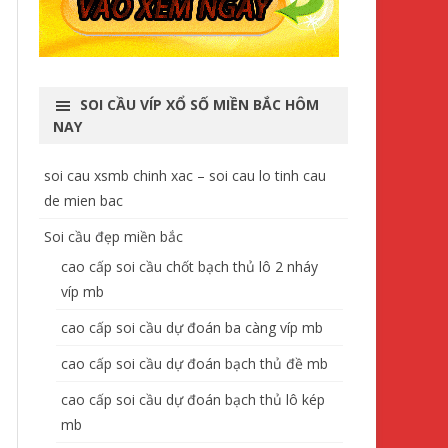
SOI CẦU VÍP XỔ SỐ MIỀN BẮC HÔM
NAY
soi cau xsmb chinh xac – soi cau lo tinh cau
de mien bac
Soi cầu đẹp miền bắc
cao cấp soi cầu chốt bạch thủ lô 2 nháy
víp mb
cao cấp soi cầu dự đoán ba càng víp mb
cao cấp soi cầu dự đoán bạch thủ đề mb
cao cấp soi cầu dự đoán bạch thủ lô kép
mb