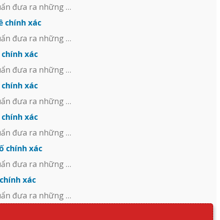
huẩn đưa ra những …
DÀN ĐỀ 10 CON MB
ề chính xác
CAO CẤP SOI CẦU DỰ ĐOÁN
huẩn đưa ra những …
DÀN ĐỀ ĐẦU ĐUÔI MIỀN BẮC
 chính xác
CAO CẤP SOI CẦU DỰ ĐOÁN
huẩn đưa ra những …
DÀN LÔ 10 CON MB
 chính xác
CAO CẤP SOI CẦU DỰ ĐOÁN
huẩn đưa ra những …
DÀN LÔ 4 CON MB
 chính xác
huẩn đưa ra những …
ố chính xác
huẩn đưa ra những …
 chính xác
huẩn đưa ra những …