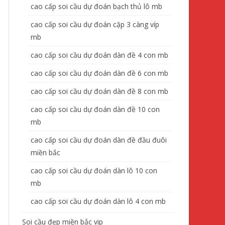
cao cấp soi cầu dự đoán bạch thủ lô mb
cao cấp soi cầu dự đoán cặp 3 càng víp
mb
cao cấp soi cầu dự đoán dàn đề 4 con mb
cao cấp soi cầu dự đoán dàn đề 6 con mb
cao cấp soi cầu dự đoán dàn đề 8 con mb
cao cấp soi cầu dự đoán dàn đề 10 con
mb
cao cấp soi cầu dự đoán dàn đề đầu đuôi
miền bắc
cao cấp soi cầu dự đoán dàn lô 10 con
mb
cao cấp soi cầu dự đoán dàn lô 4 con mb
Soi cầu đẹp miền bắc vip