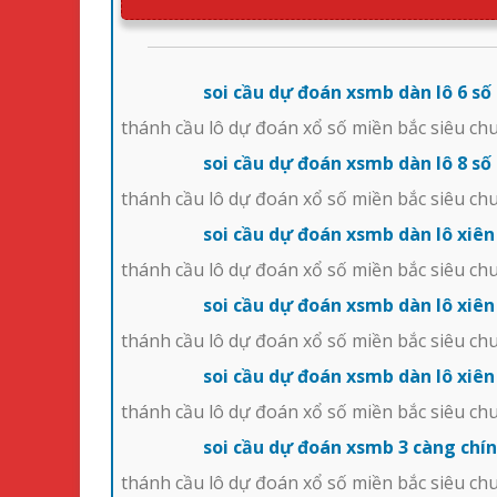
soi cầu dự đoán xsmb dàn lô 6 số
thánh cầu lô dự đoán xổ số miền bắc siêu c
soi cầu dự đoán xsmb dàn lô 8 số
thánh cầu lô dự đoán xổ số miền bắc siêu c
soi cầu dự đoán xsmb dàn lô xiên
thánh cầu lô dự đoán xổ số miền bắc siêu c
soi cầu dự đoán xsmb dàn lô xiên
thánh cầu lô dự đoán xổ số miền bắc siêu c
soi cầu dự đoán xsmb dàn lô xiên
thánh cầu lô dự đoán xổ số miền bắc siêu c
soi cầu dự đoán xsmb 3 càng chín
thánh cầu lô dự đoán xổ số miền bắc siêu c