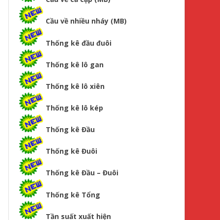
Cầu về nhiều nháy (MB)
Thống kê đầu đuôi
Thống kê lô gan
Thống kê lô xiên
Thống kê lô kép
Thống kê Đầu
Thống kê Đuôi
Thống kê Đầu – Đuôi
Thống kê Tổng
Tần suất xuất hiện