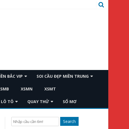
IỀN BẮC VIP
SOI CẦU ĐẸP MIỀN TRUNG
 DỰ ĐOÁN
XSMB
XSMN
CAO CẤP SOI CẦU DỰ ĐOÁN
XSMT
BAO LÔ MT
 LÔ TÔ
QUAY THỬ
SỔ MƠ
 DỰ ĐOÁN
CAO CẤP SOI CẦU DỰ ĐOÁN
NG LOTO MB
QUAY THỬ XSMB
CẶP XÍU CHỦ MT
Search
 DỰ ĐOÁN LÔ
NG LOTO MT
QUAY THỬ XSMN
CAO CẤP SOI CẦU DỰ ĐOÁN