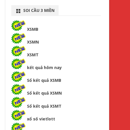
ĐẶC BIỆT MT
NG LOTO MN
QUAY THỬ XSMT
SOI CẦU 3 MIỀN
 DỰ ĐOÁN LÔ
CAO CẤP SOI CẦU DỰ ĐOÁN
QUAY THỬ VIETLOTT
GIẢI TÁM MT
XSMB
 DỰ ĐOÁN LÔ
CAO CẤP SOI CẦU DỰ ĐOÁN LÔ
3 SỐ MT
XSMN
 DỰ ĐOÁN
CAO CẤP SOI CẦU DỰ ĐOÁN SỚ
XSMT
ĐẦU ĐUÔI GIẢI 8 MT
kết quả hôm nay
 DỰ ĐOÁN
SOI CẦU DỰ ĐOÁN SỚ ĐẦU
 MB
ĐUÔI GIẢI ĐẶC BIỆT MT VÍP
Sổ kết quả XSMB
 DỰ ĐOÁN
CAO CẤP SOI CẦU DỰ ĐOÁN
Sổ kết quả XSMN
SONG THỦ LÔ MT
Sổ kết quả XSMT
CAO CẤP SOI CẦU DỰ ĐOÁN XÍU
CHỦ MT
xổ số vietlott