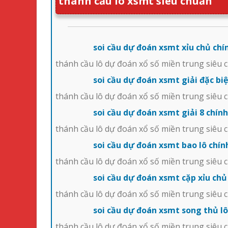
thánh cầu lô xsmt siêu chuẩn
soi cầu dự đoán xsmt xỉu chủ chí
thánh cầu lô dự đoán xổ số miền trung siêu
soi cầu dự đoán xsmt giải đặc biệ
thánh cầu lô dự đoán xổ số miền trung siêu
soi cầu dự đoán xsmt giải 8 chính
thánh cầu lô dự đoán xổ số miền trung siêu
soi cầu dự đoán xsmt bao lô chín
thánh cầu lô dự đoán xổ số miền trung siêu
soi cầu dự đoán xsmt cặp xỉu chủ
thánh cầu lô dự đoán xổ số miền trung siêu
soi cầu dự đoán xsmt song thủ lô
thánh cầu lô dự đoán xổ số miền trung siêu