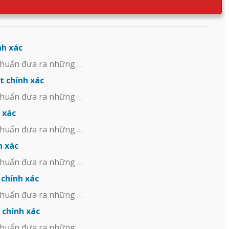
nh xác
 chuẩn đưa ra những …
t chính xác
 chuẩn đưa ra những …
 xác
 chuẩn đưa ra những …
h xác
 chuẩn đưa ra những …
 chính xác
 chuẩn đưa ra những …
 chính xác
 chuẩn đưa ra những …