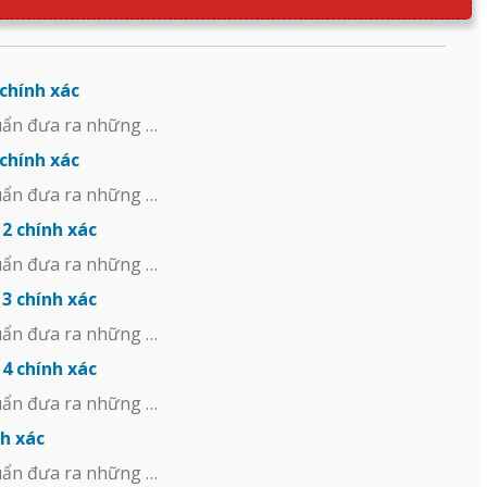
 chính xác
huẩn đưa ra những …
 chính xác
huẩn đưa ra những …
 2 chính xác
huẩn đưa ra những …
 3 chính xác
huẩn đưa ra những …
 4 chính xác
huẩn đưa ra những …
h xác
huẩn đưa ra những …