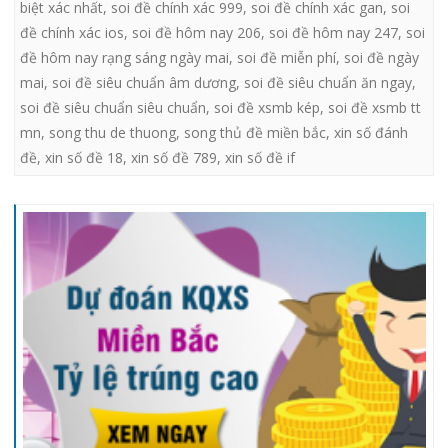
biệt xác nhất
,
soi đề chính xác 999
,
soi đề chính xác gan
,
soi
đề chính xác ios
,
soi đề hôm nay 206
,
soi đề hôm nay 247
,
soi
đề hôm nay rạng sáng ngày mai
,
soi đề miễn phí
,
soi đề ngày
mai
,
soi đề siêu chuẩn âm dương
,
soi đề siêu chuẩn ăn ngay
,
soi đề siêu chuẩn siêu chuẩn
,
soi đề xsmb kép
,
soi đề xsmb tt
mn
,
song thu de thuong
,
song thủ đề miền bắc
,
xin số đánh
đề
,
xin số đề 18
,
xin số đề 789
,
xin số đề if