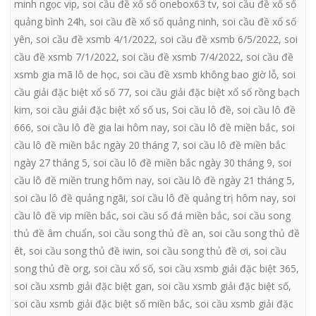
minh ngọc vip
,
soi cầu đề xổ số onebox63 tv
,
soi cầu đề xổ số
quảng bình 24h
,
soi cầu đề xổ số quảng ninh
,
soi cầu đề xổ số
yên
,
soi cầu đề xsmb 4/1/2022
,
soi cầu đề xsmb 6/5/2022
,
soi
cầu đề xsmb 7/1/2022
,
soi cầu đề xsmb 7/4/2022
,
soi cầu đề
xsmb gia mã lô de học
,
soi cầu đề xsmb không bao giờ lỗ
,
soi
cầu giải đặc biệt xổ số 77
,
soi cầu giải đặc biệt xổ số rồng bạch
kim
,
soi cầu giải đặc biệt xổ số us
,
Soi cầu lô đề
,
soi cầu lô đề
666
,
soi cầu lô đề gia lai hôm nay
,
soi cầu lô đề miền bắc
,
soi
cầu lô đề miền bắc ngày 20 tháng 7
,
soi cầu lô đề miền bắc
ngày 27 tháng 5
,
soi cầu lô đề miền bắc ngày 30 tháng 9
,
soi
cầu lô đề miền trung hôm nay
,
soi cầu lô đề ngày 21 tháng 5
,
soi cầu lô đề quảng ngãi
,
soi cầu lô đề quảng trị hôm nay
,
soi
cầu lô đề vip miền bắc
,
soi cầu số đá miền bắc
,
soi cầu song
thủ đề âm chuẩn
,
soi cầu song thủ đề an
,
soi cầu song thủ đề
êt
,
soi cầu song thủ đề iwin
,
soi cầu song thủ đề ơi
,
soi cầu
song thủ đề org
,
soi cầu xổ số
,
soi cầu xsmb giải đặc biệt 365
,
soi cầu xsmb giải đặc biệt gan
,
soi cầu xsmb giải đặc biệt số
,
soi cầu xsmb giải đặc biệt số miền bắc
,
soi cầu xsmb giải đặc