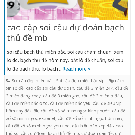
cao cấp soi cầu dự đoán bạch
thủ đề mb
soi cầu bạch thủ miền bắc, soi cau cham chuan, xem
lo de, bạch thủ đề hôm nay, bắt lô đề chuẩn, soi cau
lo đe bach thu, lo bach…
Read more »
Soi cầu đẹp miền bắc
,
Soi cầu đẹp miền bắc vip
cách
xin số đề
,
cao cấp soi cầu dự đoán
,
cầu đề 3 miền 247
,
cầu đề
3 miền đang chạy
,
cầu đề 3 miền gan
,
cầu đề 3 miền ơ đâu
,
cầu đề miền bắc ô tô
,
cầu đề miền bắc yêu
,
cầu đề siêu vip
hôm nay đắk lắk
,
cầu đề xổ số minh ngọc bình phước
,
cầu đề
xổ số minh ngoc extranet
,
cầu đề xổ số minh ngọc hôm nay
,
cầu đề xổ số minh ngoc youtube
,
dấu hiệu báo kép đề - cao
thủ soi cầu
,
dự đoán bạch thủ đề mb
,
dự đoán dàn đề
,
dự