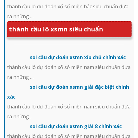
thánh cầu lô dự đoán xổ số miền bắc siêu chuẩn đưa
ra những …
thánh cầu lô xsmn siêu chuẩn
soi cầu dự đoán xsmn xỉu chủ chính xác
thánh cầu lô dự đoán xổ số miền nam siêu chuẩn đưa
ra những …
soi cầu dự đoán xsmn giải đặc biệt chính
xác
thánh cầu lô dự đoán xổ số miền nam siêu chuẩn đưa
ra những …
soi cầu dự đoán xsmn giải 8 chính xác
thánh cầu lô dự đoán xổ số miền nam siêu chuẩn đưa