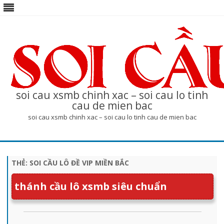
soi cau xsmb chinh xac – soi cau lo tinh
cau de mien bac
soi cau xsmb chinh xac – soi cau lo tinh cau de mien bac
Skip
to
content
THẺ:
SOI CẦU LÔ ĐỀ VIP MIỀN BẮC
thánh cầu lô xsmb siêu chuẩn