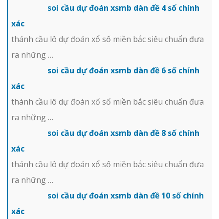
soi cầu dự đoán xsmb dàn đề 4 số chính
xác
thánh cầu lô dự đoán xổ số miền bắc siêu chuẩn đưa
ra những …
soi cầu dự đoán xsmb dàn đề 6 số chính
xác
thánh cầu lô dự đoán xổ số miền bắc siêu chuẩn đưa
ra những …
soi cầu dự đoán xsmb dàn đề 8 số chính
xác
thánh cầu lô dự đoán xổ số miền bắc siêu chuẩn đưa
ra những …
soi cầu dự đoán xsmb dàn đề 10 số chính
xác