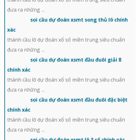
đưa ra những …
soi cầu dự đoán xsmt song thủ lô chính
xác
thánh cầu lô dự đoán xổ số miền trung siêu chuẩn
đưa ra những …
soi cầu dự đoán xsmt đầu đuôi giải 8
chính xác
thánh cầu lô dự đoán xổ số miền trung siêu chuẩn
đưa ra những …
soi cầu dự đoán xsmt đầu đuôi đặc biệt
chính xác
thánh cầu lô dự đoán xổ số miền trung siêu chuẩn
đưa ra những …
soi cầu dự đoán xsmt lô 3 số chính xác