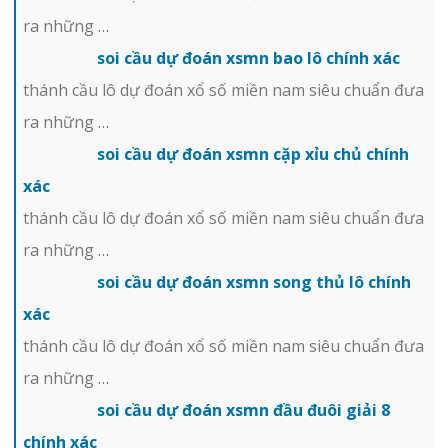
ra những …
soi cầu dự đoán xsmn bao lô chính xác
thánh cầu lô dự đoán xổ số miền nam siêu chuẩn đưa
ra những …
soi cầu dự đoán xsmn cặp xỉu chủ chính
xác
thánh cầu lô dự đoán xổ số miền nam siêu chuẩn đưa
ra những …
soi cầu dự đoán xsmn song thủ lô chính
xác
thánh cầu lô dự đoán xổ số miền nam siêu chuẩn đưa
ra những …
soi cầu dự đoán xsmn đầu đuôi giải 8
chính xác