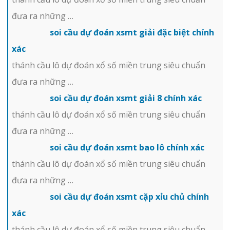
đưa ra những …
soi cầu dự đoán xsmt giải đặc biệt chính
xác
thánh cầu lô dự đoán xổ số miền trung siêu chuẩn
đưa ra những …
soi cầu dự đoán xsmt giải 8 chính xác
thánh cầu lô dự đoán xổ số miền trung siêu chuẩn
đưa ra những …
soi cầu dự đoán xsmt bao lô chính xác
thánh cầu lô dự đoán xổ số miền trung siêu chuẩn
đưa ra những …
soi cầu dự đoán xsmt cặp xỉu chủ chính
xác
thánh cầu lô dự đoán xổ số miền trung siêu chuẩn