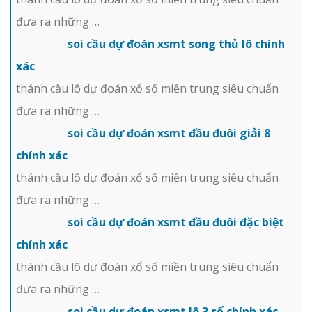
đưa ra những …
soi cầu dự đoán xsmt song thủ lô chính
xác
thánh cầu lô dự đoán xổ số miền trung siêu chuẩn
đưa ra những …
soi cầu dự đoán xsmt đầu đuôi giải 8
chính xác
thánh cầu lô dự đoán xổ số miền trung siêu chuẩn
đưa ra những …
soi cầu dự đoán xsmt đầu đuôi đặc biệt
chính xác
thánh cầu lô dự đoán xổ số miền trung siêu chuẩn
đưa ra những …
soi cầu dự đoán xsmt lô 3 số chính xác