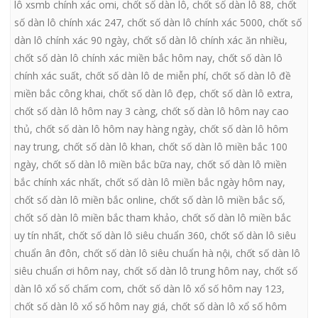
lô xsmb chính xác omi
,
chốt số dàn lô
,
chốt số dàn lô 88
,
chốt
số dàn lô chính xác 247
,
chốt số dàn lô chính xác 5000
,
chốt số
dàn lô chính xác 90 ngày
,
chốt số dàn lô chính xác ăn nhiều
,
chốt số dàn lô chính xác miền bắc hôm nay
,
chốt số dàn lô
chính xác suất
,
chốt số dàn lô de miễn phí
,
chốt số dàn lô đề
miền bắc công khai
,
chốt số dàn lô đẹp
,
chốt số dàn lô extra
,
chốt số dàn lô hôm nay 3 càng
,
chốt số dàn lô hôm nay cao
thủ
,
chốt số dàn lô hôm nay hàng ngày
,
chốt số dàn lô hôm
nay trung
,
chốt số dàn lô khan
,
chốt số dàn lô miền bắc 100
ngày
,
chốt số dàn lô miền bắc bữa nay
,
chốt số dàn lô miền
bắc chính xác nhất
,
chốt số dàn lô miền bắc ngày hôm nay
,
chốt số dàn lô miền bắc online
,
chốt số dàn lô miền bắc số
,
chốt số dàn lô miền bắc tham khảo
,
chốt số dàn lô miền bắc
uy tín nhất
,
chốt số dàn lô siêu chuẩn 360
,
chốt số dàn lô siêu
chuẩn ân đôn
,
chốt số dàn lô siêu chuẩn hà nội
,
chốt số dàn lô
siêu chuẩn ơi hôm nay
,
chốt số dàn lô trung hôm nay
,
chốt số
dàn lô xổ số chấm com
,
chốt số dàn lô xổ số hôm nay 123
,
chốt số dàn lô xổ số hôm nay giá
,
chốt số dàn lô xổ số hôm