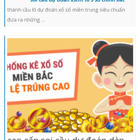
thánh cầu lô dự đoán xổ số miền trung siêu chuẩn
đưa ra những …