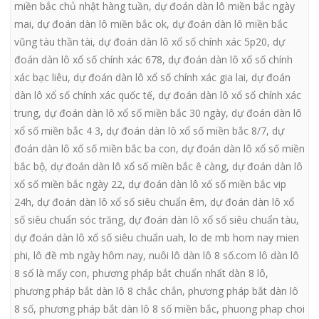
miền bắc chủ nhật hàng tuần
,
dự đoán dàn lô miền bắc ngày
mai
,
dự đoán dàn lô miền bắc ok
,
dự đoán dàn lô miền bắc
vũng tàu thần tài
,
dự đoán dàn lô xổ số chính xác 5p20
,
dự
đoán dàn lô xổ số chính xác 678
,
dự đoán dàn lô xổ số chính
xác bạc liêu
,
dự đoán dàn lô xổ số chính xác gia lai
,
dự đoán
dàn lô xổ số chính xác quốc tế
,
dự đoán dàn lô xổ số chính xác
trung
,
dự đoán dàn lô xổ số miền bắc 30 ngày
,
dự đoán dàn lô
xổ số miền bắc 4 3
,
dự đoán dàn lô xổ số miền bắc 8/7
,
dự
đoán dàn lô xổ số miền bắc ba con
,
dự đoán dàn lô xổ số miền
bắc bộ
,
dự đoán dàn lô xổ số miền bắc ê càng
,
dự đoán dàn lô
xổ số miền bắc ngày 22
,
dự đoán dàn lô xổ số miền bắc vip
24h
,
dự đoán dàn lô xổ số siêu chuẩn êm
,
dự đoán dàn lô xổ
số siêu chuẩn sóc trăng
,
dự đoán dàn lô xổ số siêu chuẩn tàu
,
dự đoán dàn lô xổ số siêu chuẩn uah
,
lo de mb hom nay mien
phi
,
lô đề mb ngày hôm nay
,
nuôi lô dàn lô 8 số.com lô dàn lô
8 số là mấy con
,
phương pháp bắt chuẩn nhất dàn 8 lô
,
phương pháp bắt dàn lô 8 chắc chắn
,
phương pháp bắt dàn lô
8 số
,
phương pháp bắt dàn lô 8 số miền bắc
,
phuong phap choi