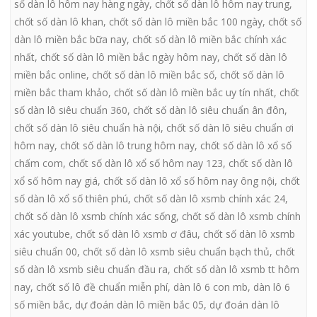
số dàn lô hôm nay hàng ngày
,
chốt số dàn lô hôm nay trung
,
chốt số dàn lô khan
,
chốt số dàn lô miền bắc 100 ngày
,
chốt số
dàn lô miền bắc bữa nay
,
chốt số dàn lô miền bắc chính xác
nhất
,
chốt số dàn lô miền bắc ngày hôm nay
,
chốt số dàn lô
miền bắc online
,
chốt số dàn lô miền bắc số
,
chốt số dàn lô
miền bắc tham khảo
,
chốt số dàn lô miền bắc uy tín nhất
,
chốt
số dàn lô siêu chuẩn 360
,
chốt số dàn lô siêu chuẩn ân đôn
,
chốt số dàn lô siêu chuẩn hà nội
,
chốt số dàn lô siêu chuẩn ơi
hôm nay
,
chốt số dàn lô trung hôm nay
,
chốt số dàn lô xổ số
chấm com
,
chốt số dàn lô xổ số hôm nay 123
,
chốt số dàn lô
xổ số hôm nay giá
,
chốt số dàn lô xổ số hôm nay ông nội
,
chốt
số dàn lô xổ số thiên phú
,
chốt số dàn lô xsmb chính xác 24
,
chốt số dàn lô xsmb chính xác sống
,
chốt số dàn lô xsmb chính
xác youtube
,
chốt số dàn lô xsmb ơ đâu
,
chốt số dàn lô xsmb
siêu chuẩn 00
,
chốt số dàn lô xsmb siêu chuẩn bạch thủ
,
chốt
số dàn lô xsmb siêu chuẩn đầu ra
,
chốt số dàn lô xsmb tt hôm
nay
,
chốt số lô đề chuẩn miễn phí
,
dàn lô 6 con mb
,
dàn lô 6
số miền bắc
,
dự đoán dàn lô miền bắc 05
,
dự đoán dàn lô