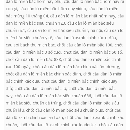
dàn lô miền bắc hôm nay phú
,
cầu dàn lô miền bắc hôm nay ra
con gì
,
cầu dàn lô miền bắc hôm nay video
,
cầu dàn lô miền
bắc mùng 10 tháng 04
,
cầu dàn lô miền bắc nhất hôm nay
,
cầu
dàn lô miền bắc siêu chuẩn 123
,
cầu dàn lô miền bắc siêu
chuẩn ướt
,
cầu dàn lô miền bắc siêu chuẩn y hà nội
,
cầu dàn lô
miền bắc siêu chuẩn y tế
,
cầu dàn lô xsmb chính xác o đâu
,
cau soi bach thu mien bac
,
chốt cầu dàn lô miền bắc 100
,
chốt
cầu dàn lô miền bắc 3 số cuối
,
chốt cầu dàn lô miền bắc 50 số
,
chốt cầu dàn lô miền bắc 888
,
chốt cầu dàn lô miền bắc chính
xác 100 ngày
,
chốt cầu dàn lô miền bắc chính xác âm dương
,
chốt cầu dàn lô miền bắc chính xác định
,
chốt cầu dàn lô miền
bắc chính xác qua
,
chốt cầu dàn lô miền bắc chính xác quay
thử
,
chốt cầu dàn lô miền bắc lô
,
chốt cầu dàn lô miền bắc
nay
,
chốt cầu dàn lô miền bắc siêu chuẩn 666
,
chốt cầu dàn lô
miền bắc siêu chuẩn dễ trúng
,
chốt cầu dàn lô miền bắc siêu
chuẩn lâu
,
chốt cầu dàn lô miền bắc siêu chuẩn plus
,
chốt cầu
dàn lô xsmb chính xác an toàn
,
chốt cầu dàn lô xsmb chính xác
chuẩn
,
chốt cầu dàn lô xsmb chính xác leadertek
,
chốt cầu dàn