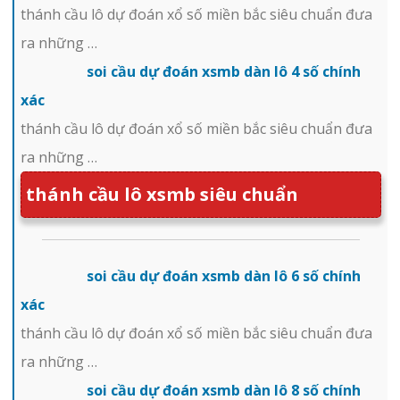
thánh cầu lô dự đoán xổ số miền bắc siêu chuẩn đưa
ra những …
soi cầu dự đoán xsmb dàn lô 4 số chính
xác
thánh cầu lô dự đoán xổ số miền bắc siêu chuẩn đưa
ra những …
thánh cầu lô xsmb siêu chuẩn
soi cầu dự đoán xsmb dàn lô 6 số chính
xác
thánh cầu lô dự đoán xổ số miền bắc siêu chuẩn đưa
ra những …
soi cầu dự đoán xsmb dàn lô 8 số chính