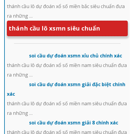
thánh cầu lô dự đoán xổ số miền bắc siêu chuẩn đưa
ra những …
thánh cầu lô xsmn siêu chuẩn
soi cầu dự đoán xsmn xỉu chủ chính xác
thánh cầu lô dự đoán xổ số miền nam siêu chuẩn đưa
ra những …
soi cầu dự đoán xsmn giải đặc biệt chính
xác
thánh cầu lô dự đoán xổ số miền nam siêu chuẩn đưa
ra những …
soi cầu dự đoán xsmn giải 8 chính xác
thánh cầu lô dự đoán xổ số miền nam siêu chuẩn đưa