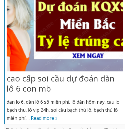
cao cấp soi cầu dự đoán dàn
lô 6 con mb
dan lo 6, dàn lô 6 số miền phí, lô dàn hôm nay, cau lo
bạch thu, lô vip 24h, soi cầu bạch thủ lô, bạch thủ lô
miễn phí,…
Read more »