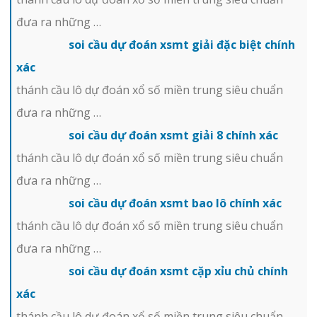
đưa ra những …
soi cầu dự đoán xsmt giải đặc biệt chính
xác
thánh cầu lô dự đoán xổ số miền trung siêu chuẩn
đưa ra những …
soi cầu dự đoán xsmt giải 8 chính xác
thánh cầu lô dự đoán xổ số miền trung siêu chuẩn
đưa ra những …
soi cầu dự đoán xsmt bao lô chính xác
thánh cầu lô dự đoán xổ số miền trung siêu chuẩn
đưa ra những …
soi cầu dự đoán xsmt cặp xỉu chủ chính
xác
thánh cầu lô dự đoán xổ số miền trung siêu chuẩn