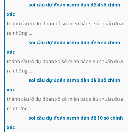
soi cầu dự đoán xsmb dàn đề 4 số chính
xác
thánh cầu lô dự đoán xổ số miền bắc siêu chuẩn đưa
ra những …
soi cầu dự đoán xsmb dàn đề 6 số chính
xác
thánh cầu lô dự đoán xổ số miền bắc siêu chuẩn đưa
ra những …
soi cầu dự đoán xsmb dàn đề 8 số chính
xác
thánh cầu lô dự đoán xổ số miền bắc siêu chuẩn đưa
ra những …
soi cầu dự đoán xsmb dàn đề 10 số chính
xác