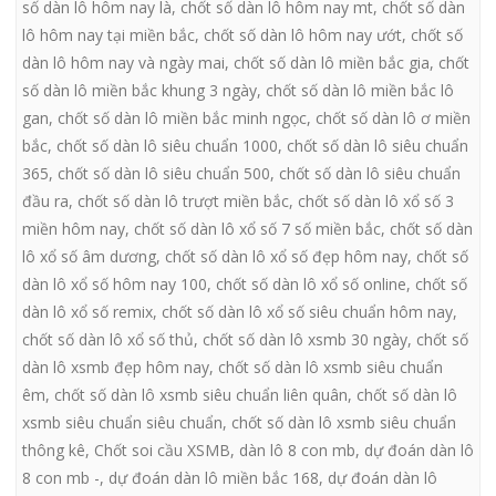
số dàn lô hôm nay là
,
chốt số dàn lô hôm nay mt
,
chốt số dàn
lô hôm nay tại miền bắc
,
chốt số dàn lô hôm nay ướt
,
chốt số
dàn lô hôm nay và ngày mai
,
chốt số dàn lô miền bắc gia
,
chốt
số dàn lô miền bắc khung 3 ngày
,
chốt số dàn lô miền bắc lô
gan
,
chốt số dàn lô miền bắc minh ngọc
,
chốt số dàn lô ơ miền
bắc
,
chốt số dàn lô siêu chuẩn 1000
,
chốt số dàn lô siêu chuẩn
365
,
chốt số dàn lô siêu chuẩn 500
,
chốt số dàn lô siêu chuẩn
đầu ra
,
chốt số dàn lô trượt miền bắc
,
chốt số dàn lô xổ số 3
miền hôm nay
,
chốt số dàn lô xổ số 7 số miền bắc
,
chốt số dàn
lô xổ số âm dương
,
chốt số dàn lô xổ số đẹp hôm nay
,
chốt số
dàn lô xổ số hôm nay 100
,
chốt số dàn lô xổ số online
,
chốt số
dàn lô xổ số remix
,
chốt số dàn lô xổ số siêu chuẩn hôm nay
,
chốt số dàn lô xổ số thủ
,
chốt số dàn lô xsmb 30 ngày
,
chốt số
dàn lô xsmb đẹp hôm nay
,
chốt số dàn lô xsmb siêu chuẩn
êm
,
chốt số dàn lô xsmb siêu chuẩn liên quân
,
chốt số dàn lô
xsmb siêu chuẩn siêu chuẩn
,
chốt số dàn lô xsmb siêu chuẩn
thông kê
,
Chốt soi cầu XSMB
,
dàn lô 8 con mb
,
dự đoán dàn lô
8 con mb -
,
dự đoán dàn lô miền bắc 168
,
dự đoán dàn lô