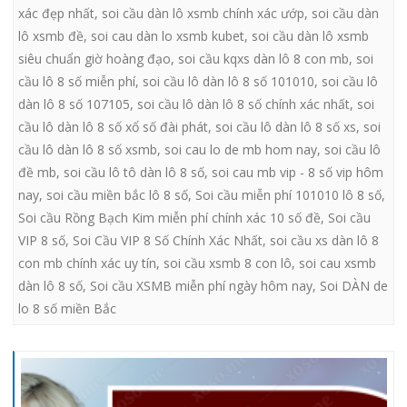
xác đẹp nhất
,
soi cầu dàn lô xsmb chính xác ướp
,
soi cầu dàn
lô xsmb đề
,
soi cau dàn lo xsmb kubet
,
soi cầu dàn lô xsmb
siêu chuẩn giờ hoàng đạo
,
soi cầu kqxs dàn lô 8 con mb
,
soi
cầu lô 8 số miễn phí
,
soi cầu lô dàn lô 8 số 101010
,
soi cầu lô
dàn lô 8 số 107105
,
soi cầu lô dàn lô 8 số chính xác nhất
,
soi
cầu lô dàn lô 8 số xổ số đài phát
,
soi cầu lô dàn lô 8 số xs
,
soi
cầu lô dàn lô 8 số xsmb
,
soi cau lo de mb hom nay
,
soi cầu lô
đề mb
,
soi cầu lô tô dàn lô 8 số
,
soi cau mb vip - 8 số vip hôm
nay
,
soi cầu miền bắc lô 8 số
,
Soi cầu miễn phí 101010 lô 8 số
,
Soi cầu Rồng Bạch Kim miễn phí chính xác 10 số đề
,
Soi cầu
VIP 8 số
,
Soi Cầu VIP 8 Số Chính Xác Nhất
,
soi cầu xs dàn lô 8
con mb chính xác uy tín
,
soi cầu xsmb 8 con lô
,
soi cau xsmb
dàn lô 8 số
,
Soi cầu XSMB miễn phí ngày hôm nay
,
Soi DÀN de
lo 8 số miền Bắc