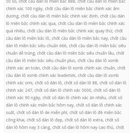
50 số
,
chốt cầu dàn lô miền bắc 888
,
chốt cầu dàn lô miền bắc
chính xác 100 ngày
,
chốt cầu dàn lô miền bắc chính xác âm
dương
,
chốt cầu dàn lô miền bắc chính xác định
,
chốt cầu dàn
lô miền bắc chính xác qua
,
chốt cầu dàn lô miền bắc chính xác
quá nhiều
,
chốt cầu dàn lô miền bắc chính xác quay thử
,
chốt
cầu dàn lô miền bắc lô
,
chốt cầu dàn lô miền bắc nay
,
chốt cầu
dàn lô miền bắc siêu chuẩn 666
,
chốt cầu dàn lô miền bắc siêu
chuẩn dễ trúng
,
chốt cầu dàn lô miền bắc siêu chuẩn lâu
,
chốt
cầu dàn lô miền bắc siêu chuẩn plus
,
chốt cầu dàn lô xsmb
chính xác an toàn
,
chốt cầu dàn lô xsmb chính xác chuẩn
,
chốt
cầu dàn lô xsmb chính xác leadertek
,
chốt cầu dàn lô xsmb
chính xác omi
,
chốt số dàn lô
,
chốt số dàn lô 88
,
chốt số dàn lô
chính xác 247
,
chốt số dàn lô chính xác 5000
,
chốt số dàn lô
chính xác 90 ngày
,
chốt số dàn lô chính xác ăn nhiều
,
chốt số
dàn lô chính xác miền bắc hôm nay
,
chốt số dàn lô chính xác
suất
,
chốt số dàn lô de miễn phí
,
chốt số dàn lô đề miền bắc
công khai
,
chốt số dàn lô đẹp
,
chốt số dàn lô extra
,
chốt số
dàn lô hôm nay 3 càng
,
chốt số dàn lô hôm nay cao thủ
,
chốt