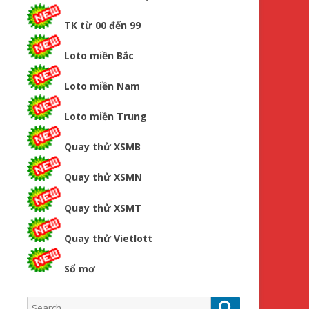
TK từ 00 đến 99
Loto miền Bắc
Loto miền Nam
Loto miền Trung
Quay thử XSMB
Quay thử XSMN
Quay thử XSMT
Quay thử Vietlott
Sổ mơ
Search
Search