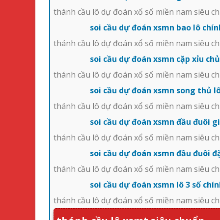
thánh cầu lô dự đoán xổ số miền nam siêu c
soi cầu dự đoán xsmn bao lô chín
thánh cầu lô dự đoán xổ số miền nam siêu c
soi cầu dự đoán xsmn cặp xỉu chủ
thánh cầu lô dự đoán xổ số miền nam siêu c
soi cầu dự đoán xsmn song thủ lô
thánh cầu lô dự đoán xổ số miền nam siêu c
soi cầu dự đoán xsmn đầu đuôi gi
thánh cầu lô dự đoán xổ số miền nam siêu c
soi cầu dự đoán xsmn đầu đuôi đặ
thánh cầu lô dự đoán xổ số miền nam siêu c
soi cầu dự đoán xsmn lô 3 số chín
thánh cầu lô dự đoán xổ số miền nam siêu c