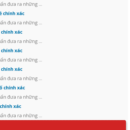
huẩn đưa ra những …
DÀN ĐỀ 10 CON MB
ề chính xác
CAO CẤP SOI CẦU DỰ ĐOÁN
huẩn đưa ra những …
DÀN ĐỀ ĐẦU ĐUÔI MIỀN BẮC
 chính xác
CAO CẤP SOI CẦU DỰ ĐOÁN
huẩn đưa ra những …
DÀN LÔ 10 CON MB
 chính xác
CAO CẤP SOI CẦU DỰ ĐOÁN
huẩn đưa ra những …
DÀN LÔ 4 CON MB
 chính xác
huẩn đưa ra những …
ố chính xác
huẩn đưa ra những …
 chính xác
huẩn đưa ra những …