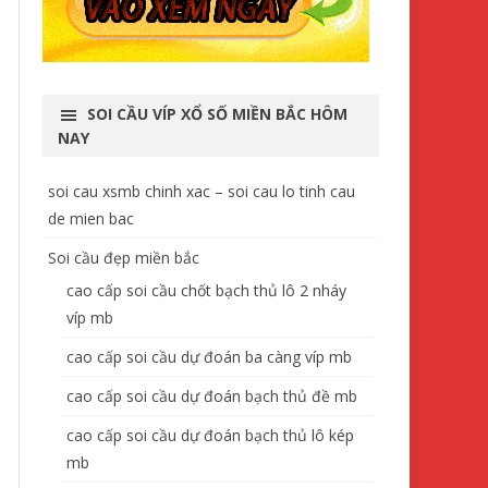
SOI CẦU VÍP XỔ SỐ MIỀN BẮC HÔM
NAY
soi cau xsmb chinh xac – soi cau lo tinh cau
de mien bac
Soi cầu đẹp miền bắc
cao cấp soi cầu chốt bạch thủ lô 2 nháy
víp mb
cao cấp soi cầu dự đoán ba càng víp mb
cao cấp soi cầu dự đoán bạch thủ đề mb
cao cấp soi cầu dự đoán bạch thủ lô kép
mb