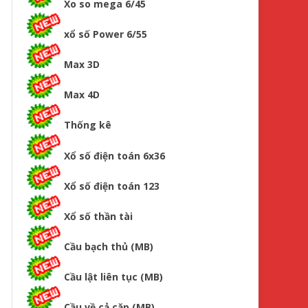
Xo so mega 6/45
xổ số Power 6/55
Max 3D
Max 4D
Thống kê
Xổ số điện toán 6x36
Xổ số điện toán 123
Xổ số thần tài
Cầu bạch thủ (MB)
Cầu lật liên tục (MB)
Cầu về cả cặp (MB)