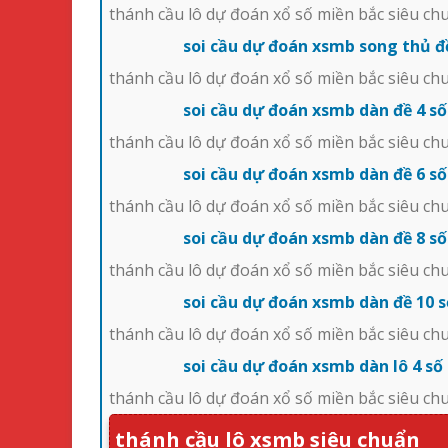
thánh cầu lô dự đoán xổ số miền bắc siêu c
soi cầu dự đoán xsmb song thủ đ
thánh cầu lô dự đoán xổ số miền bắc siêu c
soi cầu dự đoán xsmb dàn đề 4 số
thánh cầu lô dự đoán xổ số miền bắc siêu c
soi cầu dự đoán xsmb dàn đề 6 số
thánh cầu lô dự đoán xổ số miền bắc siêu c
soi cầu dự đoán xsmb dàn đề 8 số
thánh cầu lô dự đoán xổ số miền bắc siêu c
soi cầu dự đoán xsmb dàn đề 10 s
thánh cầu lô dự đoán xổ số miền bắc siêu c
soi cầu dự đoán xsmb dàn lô 4 số
thánh cầu lô dự đoán xổ số miền bắc siêu c
thánh cầu lô xsmb siêu chuẩn