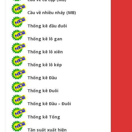
Cầu về nhiều nháy (MB)
Thống kê đầu đuôi
Thống kê lô gan
Thống kê lô xiên
Thống kê lô kép
Thống kê Đầu
Thống kê Đuôi
Thống kê Đầu – Đuôi
Thống kê Tổng
Tần suất xuất hiện