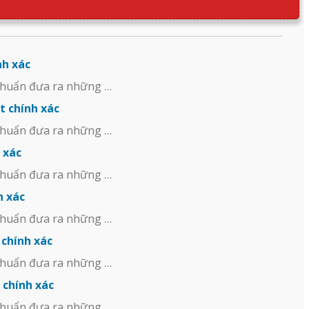
nh xác
 chuẩn đưa ra những …
t chính xác
 chuẩn đưa ra những …
 xác
 chuẩn đưa ra những …
h xác
 chuẩn đưa ra những …
 chính xác
 chuẩn đưa ra những …
 chính xác
 chuẩn đưa ra những …