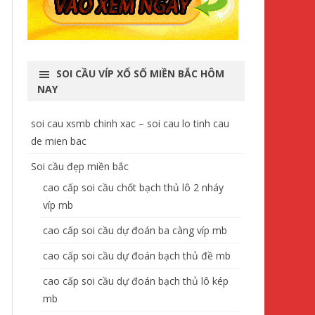
SOI CẦU VÍP XỔ SỐ MIỀN BẮC HÔM
NAY
soi cau xsmb chinh xac – soi cau lo tinh cau
de mien bac
Soi cầu đẹp miền bắc
cao cấp soi cầu chốt bạch thủ lô 2 nháy
víp mb
cao cấp soi cầu dự đoán ba càng víp mb
cao cấp soi cầu dự đoán bạch thủ đề mb
cao cấp soi cầu dự đoán bạch thủ lô kép
mb