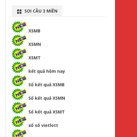
ĐẶC BIỆT MT
NG LOTO MN
QUAY THỬ XSMT
SOI CẦU 3 MIỀN
 DỰ ĐOÁN LÔ
CAO CẤP SOI CẦU DỰ ĐOÁN
QUAY THỬ VIETLOTT
GIẢI TÁM MT
XSMB
 DỰ ĐOÁN LÔ
CAO CẤP SOI CẦU DỰ ĐOÁN LÔ
3 SỐ MT
XSMN
 DỰ ĐOÁN
CAO CẤP SOI CẦU DỰ ĐOÁN SỚ
XSMT
ĐẦU ĐUÔI GIẢI 8 MT
kết quả hôm nay
 DỰ ĐOÁN
SOI CẦU DỰ ĐOÁN SỚ ĐẦU
 MB
ĐUÔI GIẢI ĐẶC BIỆT MT VÍP
Sổ kết quả XSMB
 DỰ ĐOÁN
CAO CẤP SOI CẦU DỰ ĐOÁN
Sổ kết quả XSMN
SONG THỦ LÔ MT
Sổ kết quả XSMT
CAO CẤP SOI CẦU DỰ ĐOÁN XÍU
CHỦ MT
xổ số vietlott