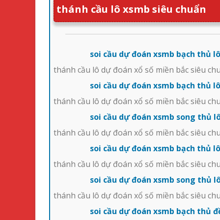
thánh cầu lô xsmb siêu chuẩn
SỔ KẾT QUẢ XSMN
XỔ SỐ
CAO CẤP SOI CẦU DỰ ĐOÁN
ĐẶC BIỆT MN
MAX 3
CAO CẤP SOI CẦU DỰ ĐOÁN
soi cầu dự đoán xsmb bạch thủ lô
MAX 4
GIẢI TÁM MN
thánh cầu lô dự đoán xổ số miền bắc siêu c
THỐNG
CAO CẤP SOI CẦU DỰ ĐOÁN LÔ
soi cầu dự đoán xsmb bạch thủ lô
3 SỐ MN
thánh cầu lô dự đoán xổ số miền bắc siêu c
CAO CẤP SOI CẦU DỰ ĐOÁN SỚ
soi cầu dự đoán xsmb song thủ lô
ĐẦU ĐUÔI GIẢI 8 MN
thánh cầu lô dự đoán xổ số miền bắc siêu c
SOI CẦU DỰ ĐOÁN SỚ ĐẦU
soi cầu dự đoán xsmb bạch thủ lô
ĐUÔI GIẢI ĐẶC BIỆT MN
thánh cầu lô dự đoán xổ số miền bắc siêu c
CAO CẤP SOI CẦU DỰ ĐOÁN
soi cầu dự đoán xsmb song thủ lô
SONG THỦ LÔ MN
thánh cầu lô dự đoán xổ số miền bắc siêu c
CAO CẤP SOI CẦU DỰ ĐOÁN XÍU
soi cầu dự đoán xsmb bạch thủ đ
CHỦ MN