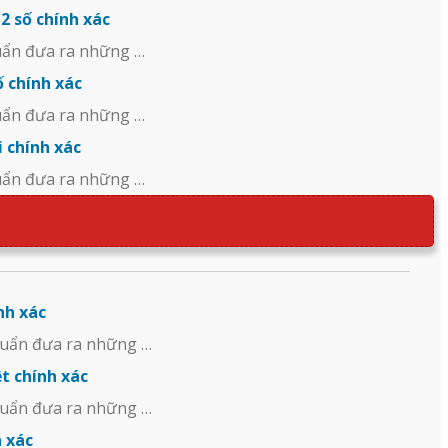
2 số chính xác
huẩn đưa ra những …
ố chính xác
huẩn đưa ra những …
 chính xác
huẩn đưa ra những …
nh xác
huẩn đưa ra những …
t chính xác
huẩn đưa ra những …
h xác