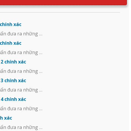
 chính xác
huẩn đưa ra những …
 chính xác
huẩn đưa ra những …
 2 chính xác
huẩn đưa ra những …
 3 chính xác
huẩn đưa ra những …
 4 chính xác
huẩn đưa ra những …
h xác
huẩn đưa ra những …