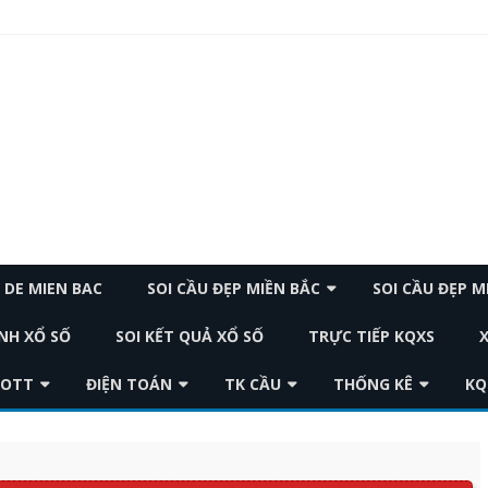
Skip
 DE MIEN BAC
SOI CẦU ĐẸP MIỀN BẮC
SOI CẦU ĐẸP M
to
content
NH XỔ SỐ
SOI KẾT QUẢ XỔ SỐ
CAO CẤP SOI CẦU CHỐT BẠCH
TRỰC TIẾP KQXS
CAO CẤP SOI CẦU
THỦ LÔ 2 NHÁY VÍP MB
DÀN LÔ 6 CON MB
LOTT
ĐIỆN TOÁN
TK CẦU
THỐNG KÊ
KQ
CAO CẤP SOI CẦU DỰ ĐOÁN BA
CAO CẤP SOI CẦU
 VIETLOTT
XỔ SỐ ĐIỆN TOÁN 6×36
CÀNG VÍP MB
CẦU BẠCH THỦ (MB)
THỐNG KÊ ĐẦU ĐUÔI
DÀN LÔ 8 CON MB
BẢ
 MEGA 6/45
XỔ SỐ ĐIỆN TOÁN 123
CAO CẤP SOI CẦU DỰ ĐOÁN
CẦU LẬT LIÊN TỤC (MB)
THỐNG KÊ LÔ GAN
CAO CẤP SOI CẦU
BẢ