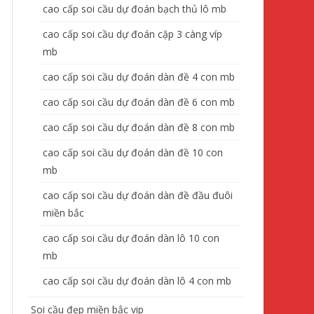
cao cấp soi cầu dự đoán bạch thủ lô mb
cao cấp soi cầu dự đoán cặp 3 càng víp
mb
cao cấp soi cầu dự đoán dàn đề 4 con mb
cao cấp soi cầu dự đoán dàn đề 6 con mb
cao cấp soi cầu dự đoán dàn đề 8 con mb
cao cấp soi cầu dự đoán dàn đề 10 con
mb
cao cấp soi cầu dự đoán dàn đề đầu đuôi
miền bắc
cao cấp soi cầu dự đoán dàn lô 10 con
mb
cao cấp soi cầu dự đoán dàn lô 4 con mb
Soi cầu đẹp miền bắc vip