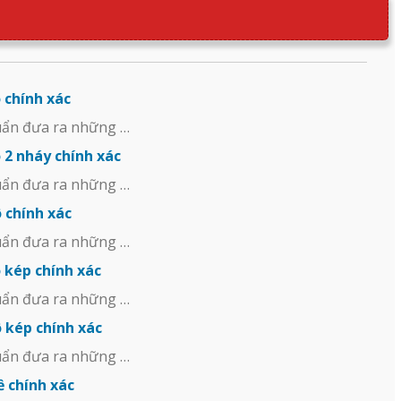
BẠCH THỦ ĐỀ MB
XIÊN 2 MB
 POWER 6/55
XỔ SỐ THẦN TÀI
CẦU VỀ CẢ CẶP (MB)
THỐNG KÊ LÔ XIÊN
BẢ
CAO CẤP SOI CẦU DỰ ĐOÁN
CAO CẤP SOI CẦU
D
CẦU VỀ NHIỀU NHÁY (MB)
THỐNG KÊ LÔ KÉP
BẠCH THỦ LÔ KÉP MB
XIÊN 3 MB
 chính xác
D
THỐNG KÊ ĐẦU
CAO CẤP SOI CẦU DỰ ĐOÁN
CAO CẤP SOI CẦU
huẩn đưa ra những …
BẠCH THỦ LÔ MB
XIÊN 4 MB
 KÊ
THỐNG KÊ ĐUÔI
 2 nháy chính xác
CAO CẤP SOI CẦU DỰ ĐOÁN
CAO CẤP SOI CẦU
THỐNG KÊ ĐẦU – ĐUÔI
huẩn đưa ra những …
CẶP 3 CÀNG VÍP MB
SONG THỦ ĐỀ MB
THỐNG KÊ TỔNG
 chính xác
CAO CẤP SOI CẦU DỰ ĐOÁN
CAO CẤP SOI CẦU
huẩn đưa ra những …
DÀN ĐỀ 4 CON MB
TẦN SUẤT XUẤT HIỆN
SONG THỦ LÔ KÉP
 kép chính xác
CAO CẤP SOI CẦU DỰ ĐOÁN
TK TỪ 00 ĐẾN 99
CAO CẤP SOI CẦU
huẩn đưa ra những …
DÀN ĐỀ 6 CON MB
SONG THỦ LÔ MB
 kép chính xác
CAO CẤP SOI CẦU DỰ ĐOÁN
huẩn đưa ra những …
DÀN ĐỀ 8 CON MB
ề chính xác
CAO CẤP SOI CẦU DỰ ĐOÁN