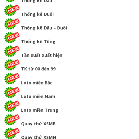
Thống kê Đầu
Thống kê Đuôi
Thống kê Đầu – Đuôi
Thống kê Tổng
Tần suất xuất hiện
TK từ 00 đến 99
Loto miền Bắc
Loto miền Nam
Loto miền Trung
Quay thử XSMB
Quay thử XSMN