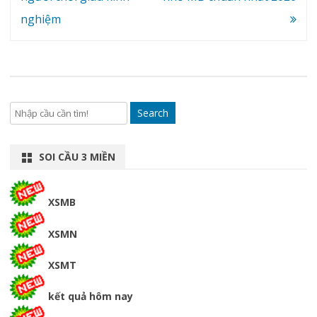
bài
nghiệm
viết
Search
SOI CẦU 3 MIỀN
XSMB
XSMN
XSMT
kết quả hôm nay