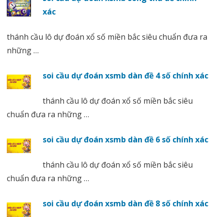
xác
thánh cầu lô dự đoán xổ số miền bắc siêu chuẩn đưa ra
những …
soi cầu dự đoán xsmb dàn đề 4 số chính xác
thánh cầu lô dự đoán xổ số miền bắc siêu
chuẩn đưa ra những …
soi cầu dự đoán xsmb dàn đề 6 số chính xác
thánh cầu lô dự đoán xổ số miền bắc siêu
chuẩn đưa ra những …
soi cầu dự đoán xsmb dàn đề 8 số chính xác