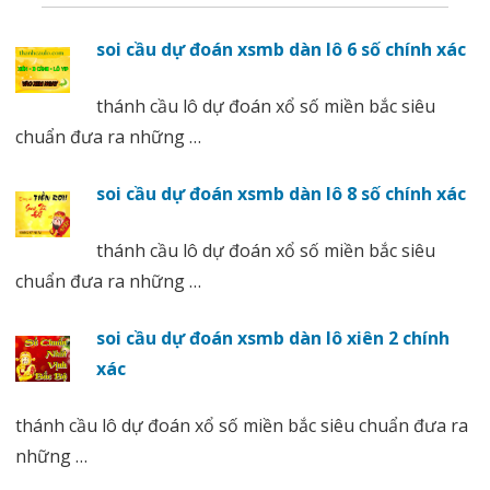
soi cầu dự đoán xsmb dàn lô 6 số chính xác
thánh cầu lô dự đoán xổ số miền bắc siêu
chuẩn đưa ra những …
soi cầu dự đoán xsmb dàn lô 8 số chính xác
thánh cầu lô dự đoán xổ số miền bắc siêu
chuẩn đưa ra những …
soi cầu dự đoán xsmb dàn lô xiên 2 chính
xác
thánh cầu lô dự đoán xổ số miền bắc siêu chuẩn đưa ra
những …