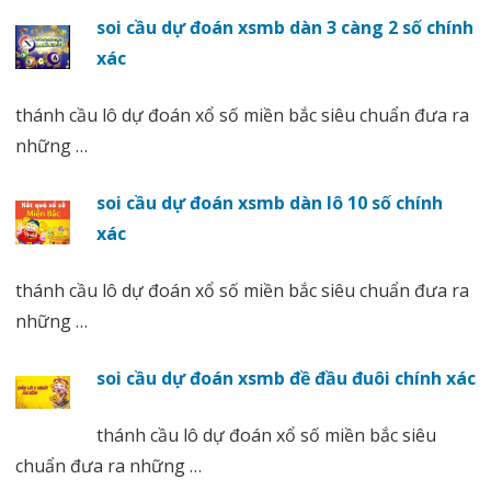
soi cầu dự đoán xsmb dàn 3 càng 2 số chính
xác
thánh cầu lô dự đoán xổ số miền bắc siêu chuẩn đưa ra
những …
soi cầu dự đoán xsmb dàn lô 10 số chính
xác
thánh cầu lô dự đoán xổ số miền bắc siêu chuẩn đưa ra
những …
soi cầu dự đoán xsmb đề đầu đuôi chính xác
thánh cầu lô dự đoán xổ số miền bắc siêu
chuẩn đưa ra những …