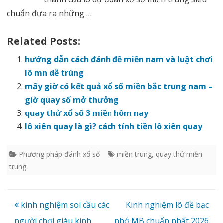
chuẩn đưa ra những …
Related Posts:
hướng dẫn cách đánh đề miền nam và luật chơi
lô mn dễ trúng
mấy giờ có kết quả xổ số miền bắc trung nam –
giờ quay số mở thưởng
quay thử xổ số 3 miền hôm nay
lô xiên quay là gì? cách tính tiền lô xiên quay
Phương pháp đánh xổ số
miền trung
,
quay thử miền
trung
Điều
kinh nghiệm soi cầu các
Kinh nghiệm lô đề bạc
hướng
người chơi giàu kinh
nhớ MB chuẩn nhất 2026