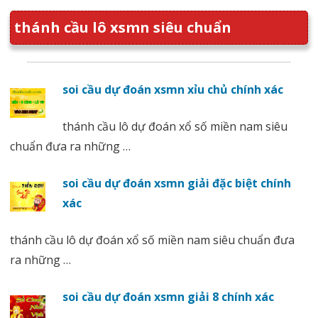
thánh cầu lô xsmn siêu chuẩn
soi cầu dự đoán xsmn xỉu chủ chính xác
thánh cầu lô dự đoán xổ số miền nam siêu
chuẩn đưa ra những …
soi cầu dự đoán xsmn giải đặc biệt chính
xác
thánh cầu lô dự đoán xổ số miền nam siêu chuẩn đưa
ra những …
soi cầu dự đoán xsmn giải 8 chính xác