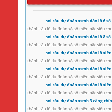
soi cầu dự đoán xsmb dàn lô 6 số
thánh cầu lô dự đoán xổ số miền bắc siêu c
soi cầu dự đoán xsmb dàn lô 8 số
thánh cầu lô dự đoán xổ số miền bắc siêu c
soi cầu dự đoán xsmb dàn lô xiên
thánh cầu lô dự đoán xổ số miền bắc siêu c
soi cầu dự đoán xsmb dàn lô xiên
thánh cầu lô dự đoán xổ số miền bắc siêu c
soi cầu dự đoán xsmb dàn lô xiên
thánh cầu lô dự đoán xổ số miền bắc siêu c
soi cầu dự đoán xsmb 3 càng chín
thánh cầu lô dự đoán xổ số miền bắc siêu c