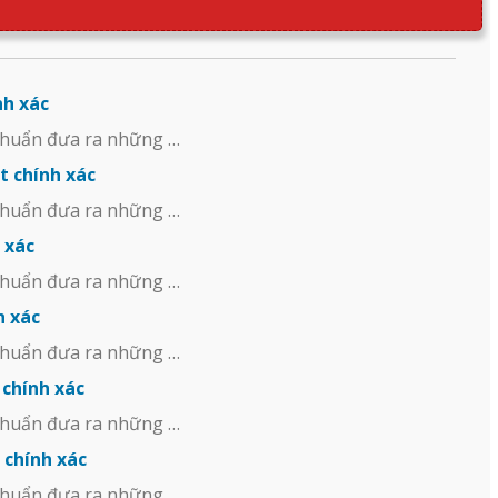
nh xác
 chuẩn đưa ra những …
t chính xác
 chuẩn đưa ra những …
 xác
 chuẩn đưa ra những …
h xác
 chuẩn đưa ra những …
 chính xác
 chuẩn đưa ra những …
 chính xác
 chuẩn đưa ra những …