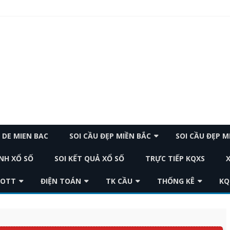
Skip
 DE MIEN BAC
SOI CẦU ĐẸP MIỀN BẮC
SOI CẦU ĐẸP M
to
content
NH XỔ SỐ
SOI KẾT QUẢ XỔ SỐ
CAO CẤP SOI CẦU CHỐT BẠCH
TRỰC TIẾP KQXS
CAO CẤP SOI CẦU
THỦ LÔ 2 NHÁY VÍP MB
DÀN LÔ 6 CON MB
LOTT
ĐIỆN TOÁN
TK CẦU
THỐNG KÊ
KQ
CAO CẤP SOI CẦU DỰ ĐOÁN BA
CAO CẤP SOI CẦU
 VIETLOTT
XỔ SỐ ĐIỆN TOÁN 6×36
CÀNG VÍP MB
CẦU BẠCH THỦ (MB)
THỐNG KÊ ĐẦU ĐUÔI
DÀN LÔ 8 CON MB
BẢ
 MEGA 6/45
XỔ SỐ ĐIỆN TOÁN 123
CAO CẤP SOI CẦU DỰ ĐOÁN
CẦU LẬT LIÊN TỤC (MB)
THỐNG KÊ LÔ GAN
CAO CẤP SOI CẦU
BẢ