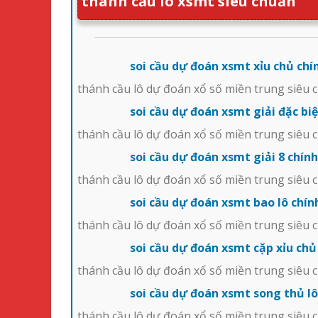
thánh cầu lô xsmt siêu chuẩn
soi cầu dự đoán xsmt xỉu chủ chí
thánh cầu lô dự đoán xổ số miền trung siêu
soi cầu dự đoán xsmt giải đặc biệ
thánh cầu lô dự đoán xổ số miền trung siêu
soi cầu dự đoán xsmt giải 8 chính
thánh cầu lô dự đoán xổ số miền trung siêu
soi cầu dự đoán xsmt bao lô chín
thánh cầu lô dự đoán xổ số miền trung siêu
soi cầu dự đoán xsmt cặp xỉu chủ
thánh cầu lô dự đoán xổ số miền trung siêu
soi cầu dự đoán xsmt song thủ lô
thánh cầu lô dự đoán xổ số miền trung siêu