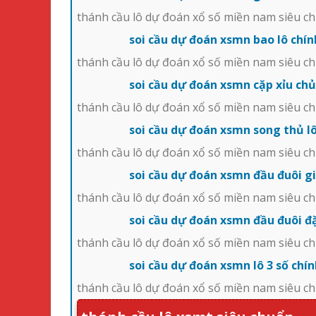
thánh cầu lô dự đoán xổ số miền nam siêu c
soi cầu dự đoán xsmn bao lô chín
thánh cầu lô dự đoán xổ số miền nam siêu c
soi cầu dự đoán xsmn cặp xỉu chủ
thánh cầu lô dự đoán xổ số miền nam siêu c
soi cầu dự đoán xsmn song thủ lô
thánh cầu lô dự đoán xổ số miền nam siêu c
soi cầu dự đoán xsmn đầu đuôi gi
thánh cầu lô dự đoán xổ số miền nam siêu c
soi cầu dự đoán xsmn đầu đuôi đặ
thánh cầu lô dự đoán xổ số miền nam siêu c
soi cầu dự đoán xsmn lô 3 số chín
thánh cầu lô dự đoán xổ số miền nam siêu c