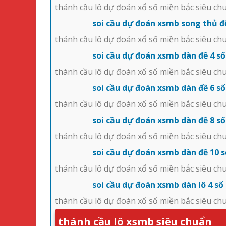
thánh cầu lô dự đoán xổ số miền bắc siêu c
soi cầu dự đoán xsmb song thủ đ
thánh cầu lô dự đoán xổ số miền bắc siêu c
soi cầu dự đoán xsmb dàn đề 4 số
thánh cầu lô dự đoán xổ số miền bắc siêu c
soi cầu dự đoán xsmb dàn đề 6 số
thánh cầu lô dự đoán xổ số miền bắc siêu c
soi cầu dự đoán xsmb dàn đề 8 số
thánh cầu lô dự đoán xổ số miền bắc siêu c
soi cầu dự đoán xsmb dàn đề 10 s
thánh cầu lô dự đoán xổ số miền bắc siêu c
soi cầu dự đoán xsmb dàn lô 4 số
thánh cầu lô dự đoán xổ số miền bắc siêu c
thánh cầu lô xsmb siêu chuẩn