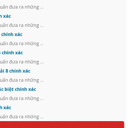
huẩn đưa ra những …
h xác
huẩn đưa ra những …
 chính xác
huẩn đưa ra những …
 chính xác
huẩn đưa ra những …
ải 8 chính xác
huẩn đưa ra những …
c biệt chính xác
huẩn đưa ra những …
h xác
huẩn đưa ra những …