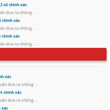
2 số chính xác
huẩn đưa ra những …
ố chính xác
huẩn đưa ra những …
 chính xác
huẩn đưa ra những …
nh xác
huẩn đưa ra những …
t chính xác
huẩn đưa ra những …
h xác