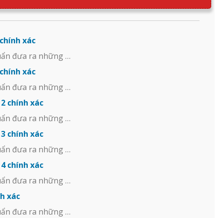
 chính xác
huẩn đưa ra những …
 chính xác
huẩn đưa ra những …
 2 chính xác
huẩn đưa ra những …
 3 chính xác
huẩn đưa ra những …
 4 chính xác
huẩn đưa ra những …
h xác
huẩn đưa ra những …