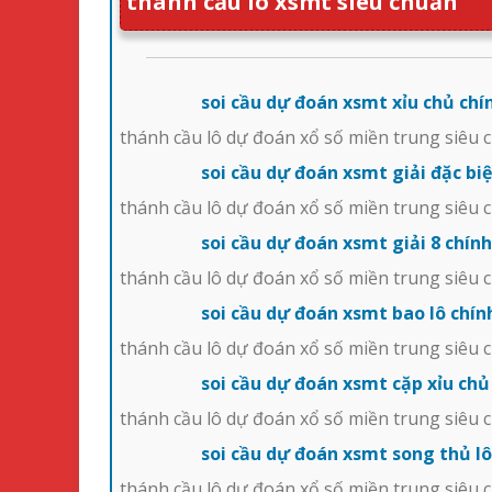
thánh cầu lô xsmt siêu chuẩn
soi cầu dự đoán xsmt xỉu chủ chí
thánh cầu lô dự đoán xổ số miền trung siêu
soi cầu dự đoán xsmt giải đặc biệ
thánh cầu lô dự đoán xổ số miền trung siêu
soi cầu dự đoán xsmt giải 8 chính
thánh cầu lô dự đoán xổ số miền trung siêu
soi cầu dự đoán xsmt bao lô chín
thánh cầu lô dự đoán xổ số miền trung siêu
soi cầu dự đoán xsmt cặp xỉu chủ
thánh cầu lô dự đoán xổ số miền trung siêu
soi cầu dự đoán xsmt song thủ lô
thánh cầu lô dự đoán xổ số miền trung siêu