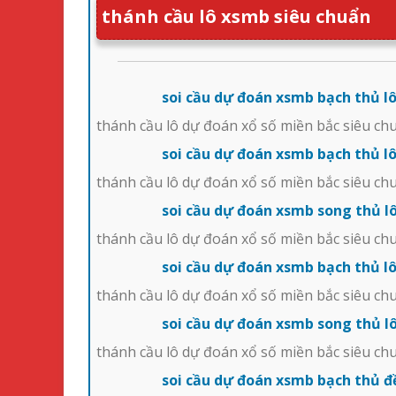
thánh cầu lô xsmb siêu chuẩn
SỔ KẾT QUẢ XSMN
XỔ SỐ
CAO CẤP SOI CẦU DỰ ĐOÁN
ĐẶC BIỆT MN
MAX 3
CAO CẤP SOI CẦU DỰ ĐOÁN
soi cầu dự đoán xsmb bạch thủ lô
MAX 4
GIẢI TÁM MN
thánh cầu lô dự đoán xổ số miền bắc siêu c
THỐNG
CAO CẤP SOI CẦU DỰ ĐOÁN LÔ
soi cầu dự đoán xsmb bạch thủ lô
3 SỐ MN
thánh cầu lô dự đoán xổ số miền bắc siêu c
CAO CẤP SOI CẦU DỰ ĐOÁN SỚ
soi cầu dự đoán xsmb song thủ lô
ĐẦU ĐUÔI GIẢI 8 MN
thánh cầu lô dự đoán xổ số miền bắc siêu c
SOI CẦU DỰ ĐOÁN SỚ ĐẦU
soi cầu dự đoán xsmb bạch thủ lô
ĐUÔI GIẢI ĐẶC BIỆT MN
thánh cầu lô dự đoán xổ số miền bắc siêu c
CAO CẤP SOI CẦU DỰ ĐOÁN
soi cầu dự đoán xsmb song thủ lô
SONG THỦ LÔ MN
thánh cầu lô dự đoán xổ số miền bắc siêu c
CAO CẤP SOI CẦU DỰ ĐOÁN XÍU
soi cầu dự đoán xsmb bạch thủ đ
CHỦ MN