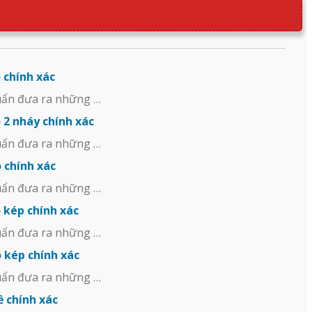
BẠCH THỦ ĐỀ MB
XIÊN 2 MB
 POWER 6/55
XỔ SỐ THẦN TÀI
CẦU VỀ CẢ CẶP (MB)
THỐNG KÊ LÔ XIÊN
BẢ
CAO CẤP SOI CẦU DỰ ĐOÁN
CAO CẤP SOI CẦU
D
CẦU VỀ NHIỀU NHÁY (MB)
THỐNG KÊ LÔ KÉP
BẠCH THỦ LÔ KÉP MB
XIÊN 3 MB
 chính xác
D
THỐNG KÊ ĐẦU
CAO CẤP SOI CẦU DỰ ĐOÁN
CAO CẤP SOI CẦU
huẩn đưa ra những …
BẠCH THỦ LÔ MB
XIÊN 4 MB
 KÊ
THỐNG KÊ ĐUÔI
 2 nháy chính xác
CAO CẤP SOI CẦU DỰ ĐOÁN
CAO CẤP SOI CẦU
THỐNG KÊ ĐẦU – ĐUÔI
huẩn đưa ra những …
CẶP 3 CÀNG VÍP MB
SONG THỦ ĐỀ MB
THỐNG KÊ TỔNG
 chính xác
CAO CẤP SOI CẦU DỰ ĐOÁN
CAO CẤP SOI CẦU
huẩn đưa ra những …
DÀN ĐỀ 4 CON MB
TẦN SUẤT XUẤT HIỆN
SONG THỦ LÔ KÉP
 kép chính xác
CAO CẤP SOI CẦU DỰ ĐOÁN
TK TỪ 00 ĐẾN 99
CAO CẤP SOI CẦU
huẩn đưa ra những …
DÀN ĐỀ 6 CON MB
SONG THỦ LÔ MB
 kép chính xác
CAO CẤP SOI CẦU DỰ ĐOÁN
huẩn đưa ra những …
DÀN ĐỀ 8 CON MB
ề chính xác
CAO CẤP SOI CẦU DỰ ĐOÁN