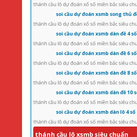
thánh cầu lô dự đoán xổ số miền bắc siêu c
soi cầu dự đoán xsmb song thủ đ
thánh cầu lô dự đoán xổ số miền bắc siêu c
soi cầu dự đoán xsmb dàn đề 4 số
thánh cầu lô dự đoán xổ số miền bắc siêu c
soi cầu dự đoán xsmb dàn đề 6 số
thánh cầu lô dự đoán xổ số miền bắc siêu c
soi cầu dự đoán xsmb dàn đề 8 số
thánh cầu lô dự đoán xổ số miền bắc siêu c
soi cầu dự đoán xsmb dàn đề 10 s
thánh cầu lô dự đoán xổ số miền bắc siêu c
soi cầu dự đoán xsmb dàn lô 4 số
thánh cầu lô dự đoán xổ số miền bắc siêu c
thánh cầu lô xsmb siêu chuẩn