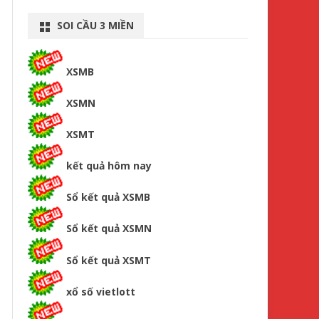
ĐẶC BIỆT MT
NG LOTO MN
QUAY THỬ XSMT
SOI CẦU 3 MIỀN
 DỰ ĐOÁN LÔ
CAO CẤP SOI CẦU DỰ ĐOÁN
QUAY THỬ VIETLOTT
GIẢI TÁM MT
XSMB
 DỰ ĐOÁN LÔ
CAO CẤP SOI CẦU DỰ ĐOÁN LÔ
3 SỐ MT
XSMN
 DỰ ĐOÁN
CAO CẤP SOI CẦU DỰ ĐOÁN SỚ
XSMT
ĐẦU ĐUÔI GIẢI 8 MT
kết quả hôm nay
 DỰ ĐOÁN
SOI CẦU DỰ ĐOÁN SỚ ĐẦU
 MB
ĐUÔI GIẢI ĐẶC BIỆT MT VÍP
Sổ kết quả XSMB
 DỰ ĐOÁN
CAO CẤP SOI CẦU DỰ ĐOÁN
Sổ kết quả XSMN
SONG THỦ LÔ MT
Sổ kết quả XSMT
CAO CẤP SOI CẦU DỰ ĐOÁN XÍU
CHỦ MT
xổ số vietlott