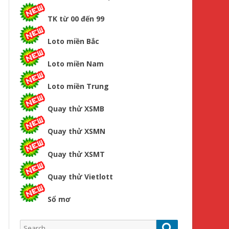
TK từ 00 đến 99
Loto miền Bắc
Loto miền Nam
Loto miền Trung
Quay thử XSMB
Quay thử XSMN
Quay thử XSMT
Quay thử Vietlott
Sổ mơ
Search
Search