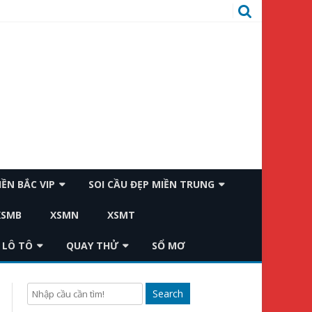
IỀN BẮC VIP
SOI CẦU ĐẸP MIỀN TRUNG
 DỰ ĐOÁN
XSMB
XSMN
CAO CẤP SOI CẦU DỰ ĐOÁN
XSMT
BAO LÔ MT
 LÔ TÔ
QUAY THỬ
SỔ MƠ
 DỰ ĐOÁN
CAO CẤP SOI CẦU DỰ ĐOÁN
NG LOTO MB
QUAY THỬ XSMB
CẶP XÍU CHỦ MT
Search
 DỰ ĐOÁN LÔ
NG LOTO MT
QUAY THỬ XSMN
CAO CẤP SOI CẦU DỰ ĐOÁN