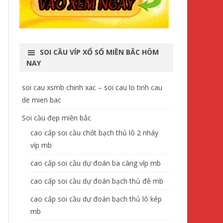
SOI CẦU VÍP XỔ SỐ MIỀN BẮC HÔM
NAY
soi cau xsmb chinh xac – soi cau lo tinh cau
de mien bac
Soi cầu đẹp miền bắc
cao cấp soi cầu chốt bạch thủ lô 2 nháy
víp mb
cao cấp soi cầu dự đoán ba càng víp mb
cao cấp soi cầu dự đoán bạch thủ đề mb
cao cấp soi cầu dự đoán bạch thủ lô kép
mb