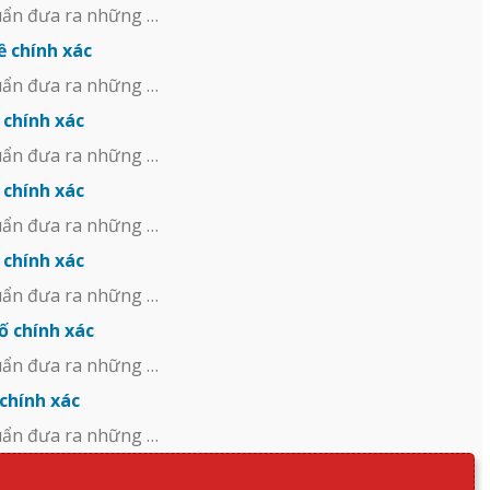
huẩn đưa ra những …
DÀN ĐỀ 10 CON MB
ề chính xác
CAO CẤP SOI CẦU DỰ ĐOÁN
huẩn đưa ra những …
DÀN ĐỀ ĐẦU ĐUÔI MIỀN BẮC
 chính xác
CAO CẤP SOI CẦU DỰ ĐOÁN
huẩn đưa ra những …
DÀN LÔ 10 CON MB
 chính xác
CAO CẤP SOI CẦU DỰ ĐOÁN
huẩn đưa ra những …
DÀN LÔ 4 CON MB
 chính xác
huẩn đưa ra những …
ố chính xác
huẩn đưa ra những …
 chính xác
huẩn đưa ra những …