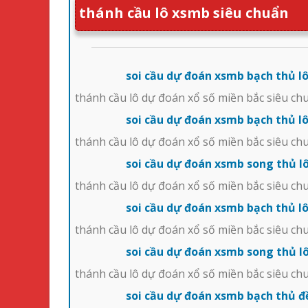
thánh cầu lô xsmb siêu chuẩn
SỔ KẾT QUẢ XSMN
XỔ SỐ
CAO CẤP SOI CẦU DỰ ĐOÁN
ĐẶC BIỆT MN
MAX 3
CAO CẤP SOI CẦU DỰ ĐOÁN
soi cầu dự đoán xsmb bạch thủ lô
MAX 4
GIẢI TÁM MN
thánh cầu lô dự đoán xổ số miền bắc siêu c
THỐNG
CAO CẤP SOI CẦU DỰ ĐOÁN LÔ
soi cầu dự đoán xsmb bạch thủ lô
3 SỐ MN
thánh cầu lô dự đoán xổ số miền bắc siêu c
CAO CẤP SOI CẦU DỰ ĐOÁN SỚ
soi cầu dự đoán xsmb song thủ lô
ĐẦU ĐUÔI GIẢI 8 MN
thánh cầu lô dự đoán xổ số miền bắc siêu c
SOI CẦU DỰ ĐOÁN SỚ ĐẦU
soi cầu dự đoán xsmb bạch thủ lô
ĐUÔI GIẢI ĐẶC BIỆT MN
thánh cầu lô dự đoán xổ số miền bắc siêu c
CAO CẤP SOI CẦU DỰ ĐOÁN
soi cầu dự đoán xsmb song thủ lô
SONG THỦ LÔ MN
thánh cầu lô dự đoán xổ số miền bắc siêu c
CAO CẤP SOI CẦU DỰ ĐOÁN XÍU
soi cầu dự đoán xsmb bạch thủ đ
CHỦ MN