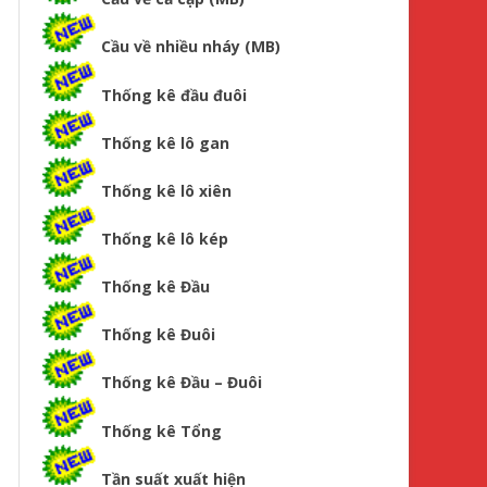
Cầu về nhiều nháy (MB)
Thống kê đầu đuôi
Thống kê lô gan
Thống kê lô xiên
Thống kê lô kép
Thống kê Đầu
Thống kê Đuôi
Thống kê Đầu – Đuôi
Thống kê Tổng
Tần suất xuất hiện