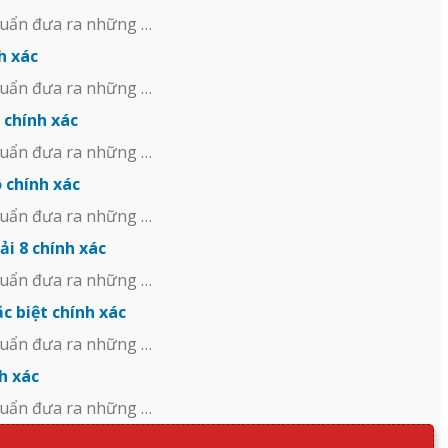
huẩn đưa ra những …
h xác
huẩn đưa ra những …
 chính xác
huẩn đưa ra những …
 chính xác
huẩn đưa ra những …
ải 8 chính xác
huẩn đưa ra những …
c biệt chính xác
huẩn đưa ra những …
h xác
huẩn đưa ra những …