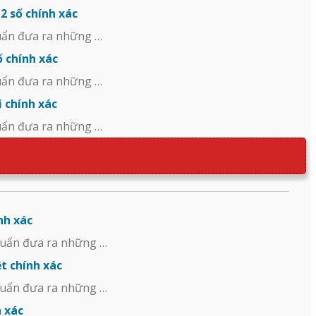
2 số chính xác
huẩn đưa ra những …
ố chính xác
huẩn đưa ra những …
 chính xác
huẩn đưa ra những …
nh xác
huẩn đưa ra những …
t chính xác
huẩn đưa ra những …
h xác