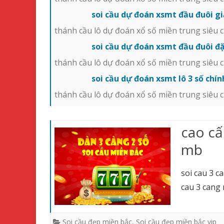
soi cầu dự đoán xsmt đầu đuôi giả
thánh cầu lô dự đoán xổ số miền trung siêu
soi cầu dự đoán xsmt đầu đuôi đặ
thánh cầu lô dự đoán xổ số miền trung siêu
soi cầu dự đoán xsmt lô 3 số chín
thánh cầu lô dự đoán xổ số miền trung siêu
cao cấ
mb
soi cau 3 c
cau 3 cang 
Soi cầu đẹp miền bắc
,
Soi cầu đẹp miền bắc vip