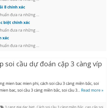
i 8 chính xác
 chuẩn đưa ra những …
c biệt chính xác
 chuẩn đưa ra những …
h xác
 chuẩn đưa ra những …
p soi cầu dự đoán cặp 3 càng víp
ang mien bac mien phi, cách soi cầu 3 càng miền bắc, soi
mien bac, soi cầu 3 càng miền bắc, soi cầu 3…
Read more »
3 cang giai dac biet
,
Cách soi cầu 3 càng miền Bắc
,
cao cấp soi