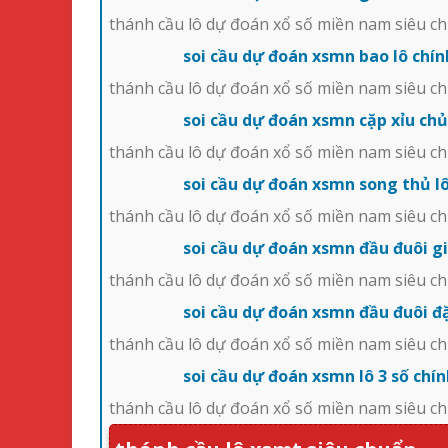
thánh cầu lô dự đoán xổ số miền nam siêu c
soi cầu dự đoán xsmn bao lô chín
thánh cầu lô dự đoán xổ số miền nam siêu c
soi cầu dự đoán xsmn cặp xỉu chủ
thánh cầu lô dự đoán xổ số miền nam siêu c
soi cầu dự đoán xsmn song thủ lô
thánh cầu lô dự đoán xổ số miền nam siêu c
soi cầu dự đoán xsmn đầu đuôi gi
thánh cầu lô dự đoán xổ số miền nam siêu c
soi cầu dự đoán xsmn đầu đuôi đặ
thánh cầu lô dự đoán xổ số miền nam siêu c
soi cầu dự đoán xsmn lô 3 số chín
thánh cầu lô dự đoán xổ số miền nam siêu c