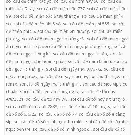
soi cầu đề chính xác yo
,
soi cầu đề hôm nay 56
,
soi cầu đề
miền bắc 7 tây
,
soi cầu đề miền bắc 777
,
soi cầu đề miền bắc
99
,
soi cầu đề miền bắc ă tây tháng 8
,
soi cầu đề miễn phí 4
so
,
soi cầu đề miễn phí 5 số
,
soi cầu đề miễn phí 555
,
soi cầu
đề miễn phí 56
,
soi cầu đề miễn phí dương
,
soi cầu đề miễn
phí org
,
soi cầu đề minh ngọc a trúng rồi
,
soi cầu đề minh ngọc
ăn ngày hôm nay
,
soi cầu đề minh ngọc phương trang
,
soi cầu
đề minh ngọc thống kê
,
soi cầu đề minh ngọc thuận
,
soi cầu
đề minh ngọc ưng hoàng phúc
,
soi cầu đề nam khánh
,
soi cầu
đề ngày 16 tháng 7
,
soi cầu đề ngày mai 07/07/2
,
soi cầu đề
ngày mai galaxy
,
soi cầu đề ngày mai này
,
soi cầu đề ngày mai
remix
,
soi cầu đề ngày mai s tháng 11
,
soi cầu đề siêu víp siêu
chuẩn
,
soi cầu đề siêu víp trong ngày
,
soi cầu đề tối nay
4/8/2021
,
soi cầu đề tối nay 7/9
,
soi cầu đề tối nay a trúng rồi
,
soi cầu đề tối nay ưin2888
,
soi cầu đề xổ số 100 ngày
,
soi cầu
đề xổ số 6/6/22
,
soi cầu đề xổ số 77
,
soi cầu đề xổ số ê càng
vip
,
soi cầu đề xổ số minh ngọc ba miền
,
soi cầu đề xổ số minh
ngọc bến tre
,
soi cầu đề xổ số minh ngọc đi
,
soi cầu đề xổ số