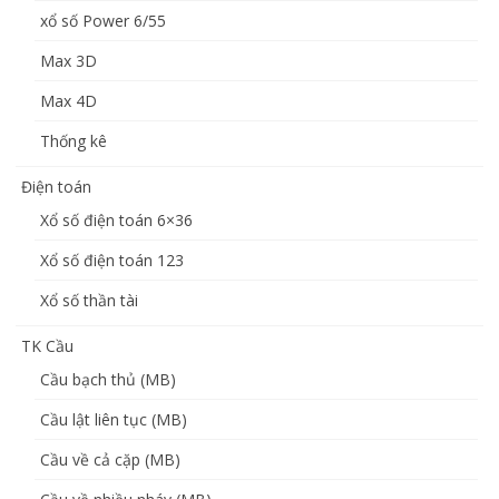
xổ số Power 6/55
Max 3D
Max 4D
Thống kê
Điện toán
Xổ số điện toán 6×36
Xổ số điện toán 123
Xổ số thần tài
TK Cầu
Cầu bạch thủ (MB)
Cầu lật liên tục (MB)
Cầu về cả cặp (MB)