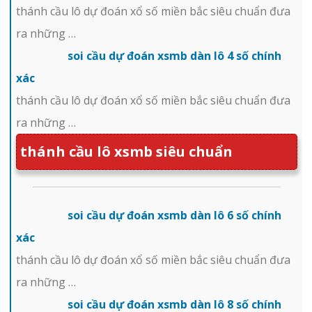
thánh cầu lô dự đoán xổ số miền bắc siêu chuẩn đưa
ra những …
soi cầu dự đoán xsmb dàn lô 4 số chính
xác
thánh cầu lô dự đoán xổ số miền bắc siêu chuẩn đưa
ra những …
thánh cầu lô xsmb siêu chuẩn
soi cầu dự đoán xsmb dàn lô 6 số chính
xác
thánh cầu lô dự đoán xổ số miền bắc siêu chuẩn đưa
ra những …
soi cầu dự đoán xsmb dàn lô 8 số chính