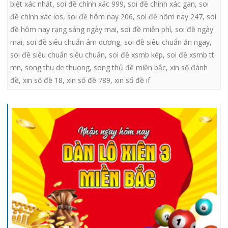
biệt xác nhất
,
soi đề chính xác 999
,
soi đề chính xác gan
,
soi
đề chính xác ios
,
soi đề hôm nay 206
,
soi đề hôm nay 247
,
soi
đề hôm nay rạng sáng ngày mai
,
soi đề miễn phí
,
soi đề ngày
mai
,
soi đề siêu chuẩn âm dương
,
soi đề siêu chuẩn ăn ngay
,
soi đề siêu chuẩn siêu chuẩn
,
soi đề xsmb kép
,
soi đề xsmb tt
mn
,
song thu de thuong
,
song thủ đề miền bắc
,
xin số đánh
đề
,
xin số đề 18
,
xin số đề 789
,
xin số đề if