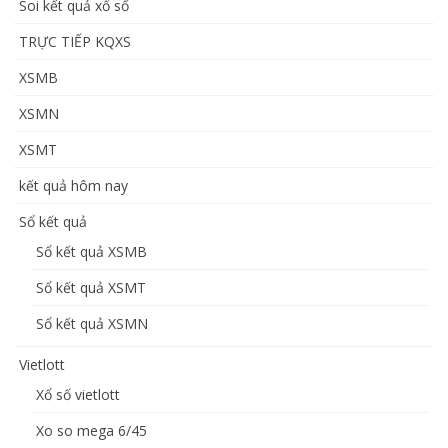
Soi kết quả xổ số
TRỰC TIẾP KQXS
XSMB
XSMN
XSMT
kết quả hôm nay
Sổ kết quả
Sổ kết quả XSMB
Sổ kết quả XSMT
Sổ kết quả XSMN
Vietlott
Xổ số vietlott
Xo so mega 6/45