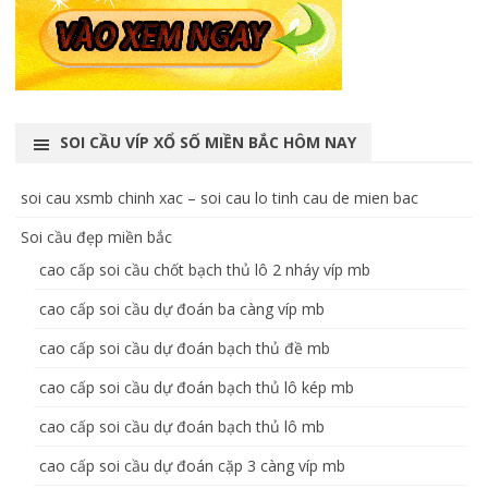
SOI CẦU VÍP XỔ SỐ MIỀN BẮC HÔM NAY
soi cau xsmb chinh xac – soi cau lo tinh cau de mien bac
Soi cầu đẹp miền bắc
cao cấp soi cầu chốt bạch thủ lô 2 nháy víp mb
cao cấp soi cầu dự đoán ba càng víp mb
cao cấp soi cầu dự đoán bạch thủ đề mb
cao cấp soi cầu dự đoán bạch thủ lô kép mb
cao cấp soi cầu dự đoán bạch thủ lô mb
cao cấp soi cầu dự đoán cặp 3 càng víp mb