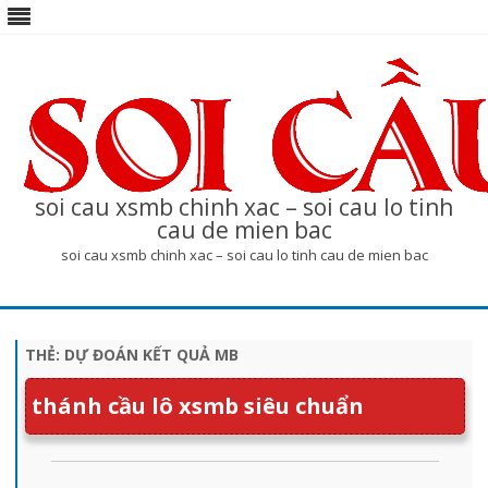
soi cau xsmb chinh xac – soi cau lo tinh
cau de mien bac
soi cau xsmb chinh xac – soi cau lo tinh cau de mien bac
Skip
to
content
THẺ:
DỰ ĐOÁN KẾT QUẢ MB
thánh cầu lô xsmb siêu chuẩn