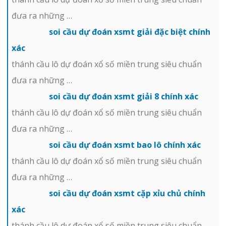
đưa ra những …
soi cầu dự đoán xsmt giải đặc biệt chính
xác
thánh cầu lô dự đoán xổ số miền trung siêu chuẩn
đưa ra những …
soi cầu dự đoán xsmt giải 8 chính xác
thánh cầu lô dự đoán xổ số miền trung siêu chuẩn
đưa ra những …
soi cầu dự đoán xsmt bao lô chính xác
thánh cầu lô dự đoán xổ số miền trung siêu chuẩn
đưa ra những …
soi cầu dự đoán xsmt cặp xỉu chủ chính
xác
thánh cầu lô dự đoán xổ số miền trung siêu chuẩn