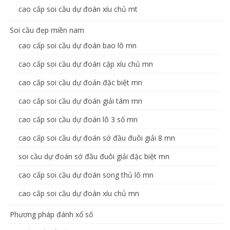
cao cấp soi cầu dự đoán xíu chủ mt
Soi cầu đẹp miền nam
cao cấp soi cầu dự đoán bao lô mn
cao cấp soi cầu dự đoán cặp xíu chủ mn
cao cấp soi cầu dự đoán đặc biệt mn
cao cấp soi cầu dự đoán giải tám mn
cao cấp soi cầu dự đoán lô 3 số mn
cao cấp soi cầu dự đoán sớ đầu đuôi giải 8 mn
soi cầu dự đoán sớ đầu đuôi giải đặc biệt mn
cao cấp soi cầu dự đoán song thủ lô mn
cao cấp soi cầu dự đoán xíu chủ mn
Phương pháp đánh xổ số