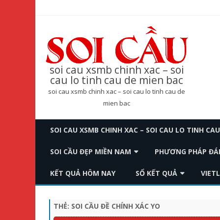
soi cau xsmb chinh xac – soi
cau lo tinh cau de mien bac
soi cau xsmb chinh xac – soi cau lo tinh cau de
mien bac
SOI CAU XSMB CHINH XAC – SOI CAU LO TINH CAU
SOI CẦU ĐẸP MIỀN NAM
PHƯƠNG PHÁP ĐÁ
CAO CẤP SOI CẦU DỰ ĐOÁN
KẾT QUẢ HÔM NAY
SỔ KẾT QUẢ
VIET
BAO LÔ MN
SỔ KẾT QUẢ XSMB
XỔ SỐ
CAO CẤP SOI CẦU DỰ ĐOÁN
THẺ:
SOI CẦU ĐỀ CHÍNH XÁC YO
SỔ KẾT QUẢ XSMT
XO SO
CẶP XÍU CHỦ MN