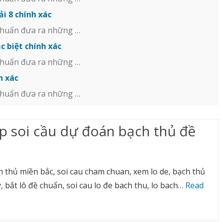
i 8 chính xác
 chuẩn đưa ra những …
c biệt chính xác
 chuẩn đưa ra những …
h xác
 chuẩn đưa ra những …
p soi cầu dự đoán bạch thủ đề
h thủ miền bắc, soi cau cham chuan, xem lo de, bạch thủ
 bắt lô đề chuẩn, soi cau lo đe bach thu, lo bach…
Read