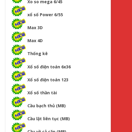
Xo so mega 6/45
xổ số Power 6/55
Max 3D
Max 4D
Thống kê
Xổ số điện toán 6x36
Xổ số điện toán 123
Xổ số thần tài
Cầu bạch thủ (MB)
Cầu lật liên tục (MB)
Cầu về cả cặp (MB)