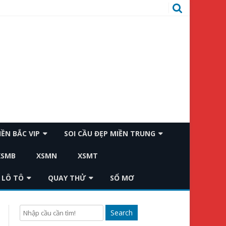
IỀN BẮC VIP
SOI CẦU ĐẸP MIỀN TRUNG
 DỰ ĐOÁN
XSMB
XSMN
CAO CẤP SOI CẦU DỰ ĐOÁN
XSMT
BAO LÔ MT
 LÔ TÔ
QUAY THỬ
SỔ MƠ
 DỰ ĐOÁN
CAO CẤP SOI CẦU DỰ ĐOÁN
NG LOTO MB
QUAY THỬ XSMB
CẶP XÍU CHỦ MT
Search
 DỰ ĐOÁN LÔ
NG LOTO MT
QUAY THỬ XSMN
CAO CẤP SOI CẦU DỰ ĐOÁN