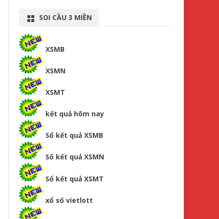
ĐẶC BIỆT MT
NG LOTO MN
QUAY THỬ XSMT
SOI CẦU 3 MIỀN
 DỰ ĐOÁN LÔ
CAO CẤP SOI CẦU DỰ ĐOÁN
QUAY THỬ VIETLOTT
GIẢI TÁM MT
XSMB
 DỰ ĐOÁN LÔ
CAO CẤP SOI CẦU DỰ ĐOÁN LÔ
3 SỐ MT
XSMN
 DỰ ĐOÁN
CAO CẤP SOI CẦU DỰ ĐOÁN SỚ
XSMT
ĐẦU ĐUÔI GIẢI 8 MT
kết quả hôm nay
 DỰ ĐOÁN
SOI CẦU DỰ ĐOÁN SỚ ĐẦU
 MB
ĐUÔI GIẢI ĐẶC BIỆT MT VÍP
Sổ kết quả XSMB
 DỰ ĐOÁN
CAO CẤP SOI CẦU DỰ ĐOÁN
Sổ kết quả XSMN
SONG THỦ LÔ MT
Sổ kết quả XSMT
CAO CẤP SOI CẦU DỰ ĐOÁN XÍU
CHỦ MT
xổ số vietlott