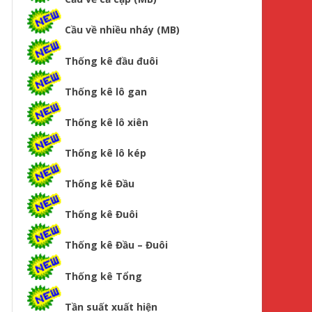
Cầu về nhiều nháy (MB)
Thống kê đầu đuôi
Thống kê lô gan
Thống kê lô xiên
Thống kê lô kép
Thống kê Đầu
Thống kê Đuôi
Thống kê Đầu – Đuôi
Thống kê Tổng
Tần suất xuất hiện