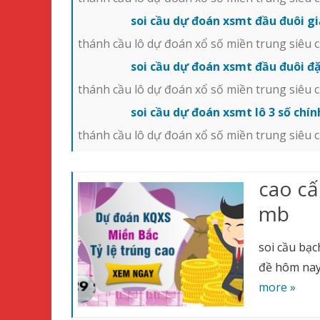
soi cầu dự đoán xsmt đầu đuôi giả
thánh cầu lô dự đoán xổ số miền trung siêu
soi cầu dự đoán xsmt đầu đuôi đặ
thánh cầu lô dự đoán xổ số miền trung siêu
soi cầu dự đoán xsmt lô 3 số chín
thánh cầu lô dự đoán xổ số miền trung siêu
cao cấ
mb
soi cầu bạc
đề hôm nay,
more »