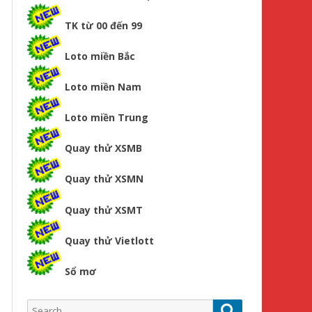
TK từ 00 đến 99
Loto miền Bắc
Loto miền Nam
Loto miền Trung
Quay thử XSMB
Quay thử XSMN
Quay thử XSMT
Quay thử Vietlott
Sổ mơ
Search
Search