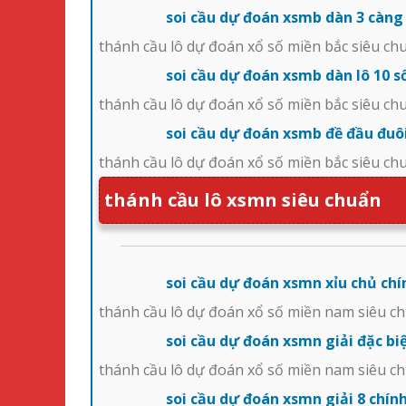
soi cầu dự đoán xsmb dàn 3 càng 
thánh cầu lô dự đoán xổ số miền bắc siêu c
soi cầu dự đoán xsmb dàn lô 10 s
thánh cầu lô dự đoán xổ số miền bắc siêu c
soi cầu dự đoán xsmb đề đầu đuôi
thánh cầu lô dự đoán xổ số miền bắc siêu c
thánh cầu lô xsmn siêu chuẩn
soi cầu dự đoán xsmn xỉu chủ chí
thánh cầu lô dự đoán xổ số miền nam siêu c
soi cầu dự đoán xsmn giải đặc biệ
thánh cầu lô dự đoán xổ số miền nam siêu c
soi cầu dự đoán xsmn giải 8 chín