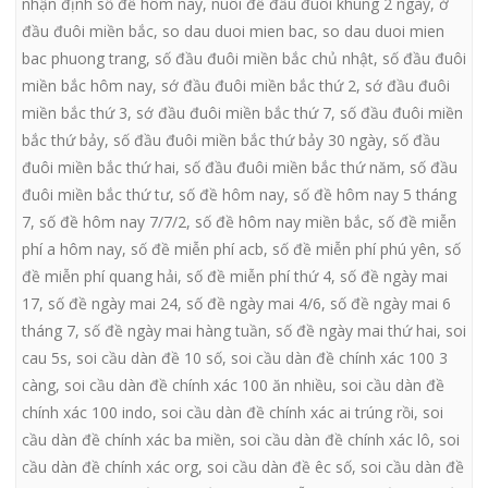
nhận định số đề hôm nay
,
nuôi đề đầu đuôi khung 2 ngày
,
ở
đầu đuôi miền bắc
,
so dau duoi mien bac
,
so dau duoi mien
bac phuong trang
,
số đầu đuôi miền bắc chủ nhật
,
số đầu đuôi
miền bắc hôm nay
,
sớ đầu đuôi miền bắc thứ 2
,
sớ đầu đuôi
miền bắc thứ 3
,
sớ đầu đuôi miền bắc thứ 7
,
số đầu đuôi miền
bắc thứ bảy
,
số đầu đuôi miền bắc thứ bảy 30 ngày
,
số đầu
đuôi miền bắc thứ hai
,
số đầu đuôi miền bắc thứ năm
,
số đầu
đuôi miền bắc thứ tư
,
số đề hôm nay
,
số đề hôm nay 5 tháng
7
,
số đề hôm nay 7/7/2
,
số đề hôm nay miền bắc
,
số đề miễn
phí a hôm nay
,
số đề miễn phí acb
,
số đề miễn phí phú yên
,
số
đề miễn phí quang hải
,
số đề miễn phí thứ 4
,
số đề ngày mai
17
,
số đề ngày mai 24
,
số đề ngày mai 4/6
,
số đề ngày mai 6
tháng 7
,
số đề ngày mai hàng tuần
,
số đề ngày mai thứ hai
,
soi
cau 5s
,
soi cầu dàn đề 10 số
,
soi cầu dàn đề chính xác 100 3
càng
,
soi cầu dàn đề chính xác 100 ăn nhiều
,
soi cầu dàn đề
chính xác 100 indo
,
soi cầu dàn đề chính xác ai trúng rồi
,
soi
cầu dàn đề chính xác ba miền
,
soi cầu dàn đề chính xác lô
,
soi
cầu dàn đề chính xác org
,
soi cầu dàn đề êc số
,
soi cầu dàn đề