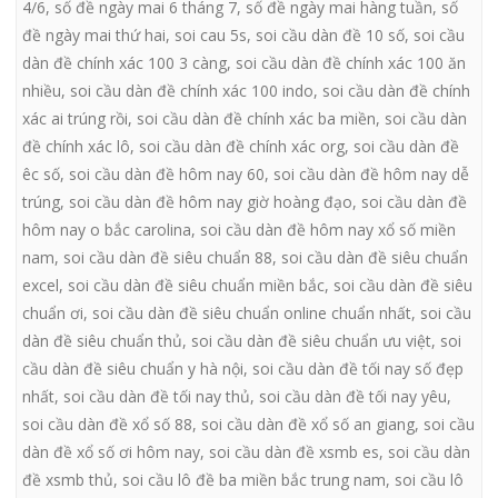
4/6
,
số đề ngày mai 6 tháng 7
,
số đề ngày mai hàng tuần
,
số
đề ngày mai thứ hai
,
soi cau 5s
,
soi cầu dàn đề 10 số
,
soi cầu
dàn đề chính xác 100 3 càng
,
soi cầu dàn đề chính xác 100 ăn
nhiều
,
soi cầu dàn đề chính xác 100 indo
,
soi cầu dàn đề chính
xác ai trúng rồi
,
soi cầu dàn đề chính xác ba miền
,
soi cầu dàn
đề chính xác lô
,
soi cầu dàn đề chính xác org
,
soi cầu dàn đề
êc số
,
soi cầu dàn đề hôm nay 60
,
soi cầu dàn đề hôm nay dễ
trúng
,
soi cầu dàn đề hôm nay giờ hoàng đạo
,
soi cầu dàn đề
hôm nay o bắc carolina
,
soi cầu dàn đề hôm nay xổ số miền
nam
,
soi cầu dàn đề siêu chuẩn 88
,
soi cầu dàn đề siêu chuẩn
excel
,
soi cầu dàn đề siêu chuẩn miền bắc
,
soi cầu dàn đề siêu
chuẩn ơi
,
soi cầu dàn đề siêu chuẩn online chuẩn nhất
,
soi cầu
dàn đề siêu chuẩn thủ
,
soi cầu dàn đề siêu chuẩn ưu việt
,
soi
cầu dàn đề siêu chuẩn y hà nội
,
soi cầu dàn đề tối nay số đẹp
nhất
,
soi cầu dàn đề tối nay thủ
,
soi cầu dàn đề tối nay yêu
,
soi cầu dàn đề xổ số 88
,
soi cầu dàn đề xổ số an giang
,
soi cầu
dàn đề xổ số ơi hôm nay
,
soi cầu dàn đề xsmb es
,
soi cầu dàn
đề xsmb thủ
,
soi cầu lô đề ba miền bắc trung nam
,
soi cầu lô