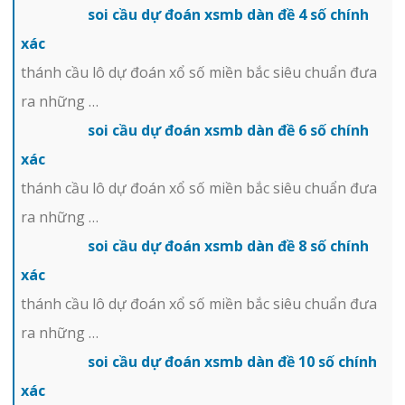
soi cầu dự đoán xsmb dàn đề 4 số chính
xác
thánh cầu lô dự đoán xổ số miền bắc siêu chuẩn đưa
ra những …
soi cầu dự đoán xsmb dàn đề 6 số chính
xác
thánh cầu lô dự đoán xổ số miền bắc siêu chuẩn đưa
ra những …
soi cầu dự đoán xsmb dàn đề 8 số chính
xác
thánh cầu lô dự đoán xổ số miền bắc siêu chuẩn đưa
ra những …
soi cầu dự đoán xsmb dàn đề 10 số chính
xác