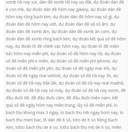
xsmb tối nay soi
,
dàn đề xsmb tối nay ưu đãi
,
dự đoán dàn đề
6 con mb
,
dự đoán dàn đề hôm nay galaxy
,
dự đoán dàn đề
hôm nay rồng bạch kim
,
dự đoán dàn đề hôm nay số gì
,
dự
đoán dàn đề hôm nay ướt
,
dự đoán dàn đề xổ số âm
,
dự
đoán dàn đề xsmb âm
,
dự đoán dàn đề xsmb ăn cơm
,
dự
đoán dàn đề xsmb rông bach kim
,
dự đoán kết quả số đề hôm
nay
,
dự đoán lô đề chính xác hôm nay
,
dự đoán lô đề miền
bắc hôm nay miễn phí
,
dự đoán số đề hôm nay rồi
,
dự đoán
số đề miễn phí e miền
,
dự đoán số đề miễn phí iphone
,
dự
đoán số đề miễn phí yên
,
dự đoán số đề ngày mai 4/6
,
dự
đoán số đề ngày mai vietlott
,
dự đoán số đề tối nay 36
,
dự
đoán số đề tối nay đắk lắk
,
dự đoán số đề tối nay real madrid
,
dự đoán số đề tối nay số mấy
,
dự đoán số đề tối nay xsmn
,
đề
đầu đuôi 68
,
đề đầu đuôi câm
,
đề đầu đuôi miền nam
,
kết
quả số đề ngày hôm nay miền trung
,
lấy số đề miễn phí
,
lo
bach thu khung max 3 ngay
,
lo bach thu mb ngay hom nay
,
lo
bach thu mien bac
,
lô dàn đề 6 số
,
loto de 6 so Rồng Bạch
Kim
,
lotto bach thu de 6 so
,
lotto bach thu mb de 6 so
,
miền