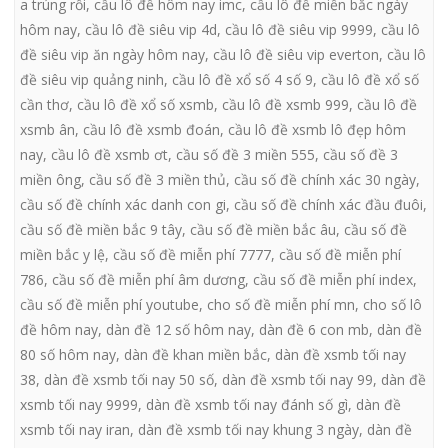
a trúng rồi
,
cầu lô đề hôm nay imc
,
cầu lô đề miền bắc ngày
hôm nay
,
cầu lô đề siêu vip 4d
,
cầu lô đề siêu vip 9999
,
cầu lô
đề siêu vip ăn ngày hôm nay
,
cầu lô đề siêu vip everton
,
cầu lô
đề siêu vip quảng ninh
,
cầu lô đề xổ số 4 số 9
,
cầu lô đề xổ số
cần thơ
,
cầu lô đề xổ số xsmb
,
cầu lô đề xsmb 999
,
cầu lô đề
xsmb ân
,
cầu lô đề xsmb đoán
,
cầu lô đề xsmb lô đẹp hôm
nay
,
cầu lô đề xsmb ơt
,
cầu số đề 3 miền 555
,
cầu số đề 3
miền ông
,
cầu số đề 3 miền thủ
,
cầu số đề chính xác 30 ngày
,
cầu số đề chính xác danh con gi
,
cầu số đề chính xác đầu đuôi
,
cầu số đề miền bắc 9 tây
,
cầu số đề miền bắc âu
,
cầu số đề
miền bắc y lệ
,
cầu số đề miễn phí 7777
,
cầu số đề miễn phí
786
,
cầu số đề miễn phí âm dương
,
cầu số đề miễn phí index
,
cầu số đề miễn phí youtube
,
cho số đề miễn phí mn
,
cho số lô
đề hôm nay
,
dàn đề 12 số hôm nay
,
dàn đề 6 con mb
,
dàn đề
80 số hôm nay
,
dàn đề khan miền bắc
,
dàn đề xsmb tối nay
38
,
dàn đề xsmb tối nay 50 số
,
dàn đề xsmb tối nay 99
,
dàn đề
xsmb tối nay 9999
,
dàn đề xsmb tối nay đánh số gì
,
dàn đề
xsmb tối nay iran
,
dàn đề xsmb tối nay khung 3 ngày
,
dàn đề