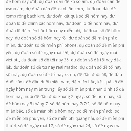
đề hôm nay ướt
,
dự đoán dàn đề xổ số âm
,
dự đoán dàn đề
xsmb âm
,
dự đoán dàn đề xsmb ăn cơm
,
dự đoán dàn đề
xsmb rông bach kim
,
dự đoán kết quả số đề hôm nay
,
dự
đoán lô đề chính xác hôm nay
,
dự đoán lô đề hôm nay
,
dự
đoán lô đề miền bắc hôm nay miễn phí
,
dự đoán số đề hôm
nay
,
dự đoán số đề hôm nay rồi
,
dự đoán số đề miễn phí e
miền
,
dự đoán số đề miễn phí iphone
,
dự đoán số đề miễn phí
yên
,
dự đoán số đề ngày mai 4/6
,
dự đoán số đề ngày mai
vietlott
,
dự đoán số đề tối nay 36
,
dự đoán số đề tối nay đắk
lắk
,
dự đoán số đề tối nay real madrid
,
dự đoán số đề tối nay
số mấy
,
dự đoán số đề tối nay xsmn
,
đề đầu đuôi 68
,
đề đầu
đuôi câm
,
đề đầu đuôi miền nam
,
đề miền bắc
,
kết quả số đề
ngày hôm nay miền trung
,
lấy số đề miễn phí
,
nhận định số đề
hôm nay
,
nuôi đề đầu đuôi khung 2 ngày
,
số đề hôm nay
,
số
đề hôm nay 5 tháng 7
,
số đề hôm nay 7/7/2
,
số đề hôm nay
miền bắc
,
số đề miễn phí a hôm nay
,
số đề miễn phí acb
,
số
đề miễn phí phú yên
,
số đề miễn phí quang hải
,
số đề miễn phí
thứ 4
,
số đề ngày mai 17
,
số đề ngày mai 24
,
số đề ngày mai