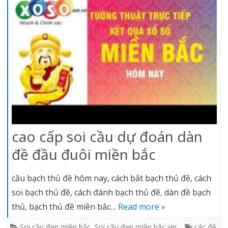
cao cấp soi cầu dự đoán dàn
đề đầu đuôi miền bắc
cầu bạch thủ đề hôm nay, cách bắt bạch thủ đề, cách
soi bạch thủ đề, cách đánh bạch thủ đề, dàn đề bạch
thủ, bạch thủ đề miền bắc…
Read more »
Soi cầu đẹp miền bắc
,
Soi cầu đẹp miền bắc vip
các đề