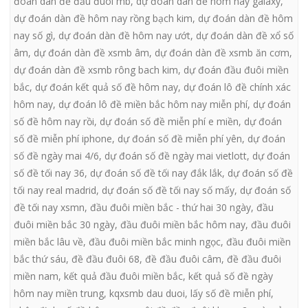
đoán dàn đề đầu đuôi mb
,
dự đoán dàn đề hôm nay galaxy
,
dự đoán dàn đề hôm nay rồng bạch kim
,
dự đoán dàn đề hôm
nay số gì
,
dự đoán dàn đề hôm nay ướt
,
dự đoán dàn đề xổ số
âm
,
dự đoán dàn đề xsmb âm
,
dự đoán dàn đề xsmb ăn cơm
,
dự đoán dàn đề xsmb rông bach kim
,
dự đoán đầu đuôi miền
bắc
,
dự đoán kết quả số đề hôm nay
,
dự đoán lô đề chính xác
hôm nay
,
dự đoán lô đề miền bắc hôm nay miễn phí
,
dự đoán
số đề hôm nay rồi
,
dự đoán số đề miễn phí e miền
,
dự đoán
số đề miễn phí iphone
,
dự đoán số đề miễn phí yên
,
dự đoán
số đề ngày mai 4/6
,
dự đoán số đề ngày mai vietlott
,
dự đoán
số đề tối nay 36
,
dự đoán số đề tối nay đắk lắk
,
dự đoán số đề
tối nay real madrid
,
dự đoán số đề tối nay số mấy
,
dự đoán số
đề tối nay xsmn
,
đầu đuôi miền bắc - thứ hai 30 ngày
,
đầu
đuôi miền bắc 30 ngày
,
đầu đuôi miền bắc hôm nay
,
đầu đuôi
miền bắc lâu về
,
đầu đuôi miền bắc minh ngọc
,
đầu đuôi miền
bắc thứ sáu
,
đề đầu đuôi 68
,
đề đầu đuôi câm
,
đề đầu đuôi
miền nam
,
kết quả đầu đuôi miền bắc
,
kết quả số đề ngày
hôm nay miền trung
,
kqxsmb dau duoi
,
lấy số đề miễn phí
,