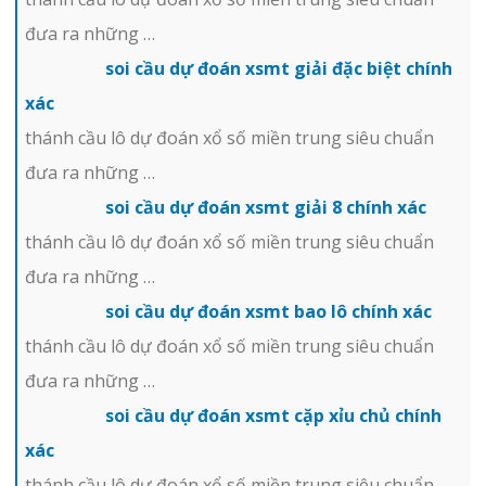
đưa ra những …
soi cầu dự đoán xsmt giải đặc biệt chính
xác
thánh cầu lô dự đoán xổ số miền trung siêu chuẩn
đưa ra những …
soi cầu dự đoán xsmt giải 8 chính xác
thánh cầu lô dự đoán xổ số miền trung siêu chuẩn
đưa ra những …
soi cầu dự đoán xsmt bao lô chính xác
thánh cầu lô dự đoán xổ số miền trung siêu chuẩn
đưa ra những …
soi cầu dự đoán xsmt cặp xỉu chủ chính
xác
thánh cầu lô dự đoán xổ số miền trung siêu chuẩn