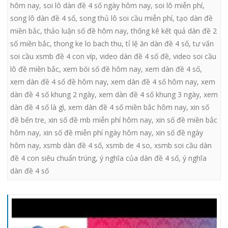
hôm nay
,
soi lô dàn đề 4 số ngày hôm nay
,
soi lô miễn phí
,
song lô dàn đề 4 số
,
song thủ lô soi cầu miễn phí
,
tạo dàn đề
miền bắc
,
thảo luận số đề hôm nay
,
thống kê kết quả dàn đề 2
số miền bắc
,
thong ke lo bach thu
,
tỉ lệ ăn dàn đề 4 số
,
tư vấn
soi cầu xsmb đề 4 con víp
,
video dàn đề 4 số đề
,
video soi cầu
lô đề miền bắc
,
xem bói số đề hôm nay
,
xem dàn đề 4 số
,
xem dàn đề 4 số đề hôm nay
,
xem dàn đề 4 số hôm nay
,
xem
dàn đề 4 số khung 2 ngày
,
xem dàn đề 4 số khung 3 ngày
,
xem
dàn đề 4 số là gì
,
xem dàn đề 4 số miền bắc hôm nay
,
xin số
đề bến tre
,
xin số đề mb miễn phí hôm nay
,
xin số đề miền bắc
hôm nay
,
xin số đề miễn phí ngày hôm nay
,
xin số đề ngày
hôm nay
,
xsmb dàn đề 4 số
,
xsmb de 4 so
,
xsmb soi cầu dàn
đề 4 con siêu chuẩn trúng
,
ý nghĩa của dàn đề 4 số
,
ý nghĩa
dàn đề 4 số