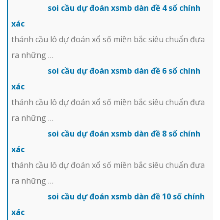
soi cầu dự đoán xsmb dàn đề 4 số chính
xác
thánh cầu lô dự đoán xổ số miền bắc siêu chuẩn đưa
ra những …
soi cầu dự đoán xsmb dàn đề 6 số chính
xác
thánh cầu lô dự đoán xổ số miền bắc siêu chuẩn đưa
ra những …
soi cầu dự đoán xsmb dàn đề 8 số chính
xác
thánh cầu lô dự đoán xổ số miền bắc siêu chuẩn đưa
ra những …
soi cầu dự đoán xsmb dàn đề 10 số chính
xác