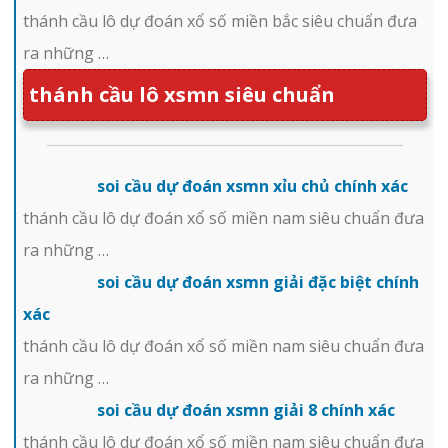
thánh cầu lô dự đoán xổ số miền bắc siêu chuẩn đưa
ra những …
thánh cầu lô xsmn siêu chuẩn
soi cầu dự đoán xsmn xỉu chủ chính xác
thánh cầu lô dự đoán xổ số miền nam siêu chuẩn đưa
ra những …
soi cầu dự đoán xsmn giải đặc biệt chính
xác
thánh cầu lô dự đoán xổ số miền nam siêu chuẩn đưa
ra những …
soi cầu dự đoán xsmn giải 8 chính xác
thánh cầu lô dự đoán xổ số miền nam siêu chuẩn đưa