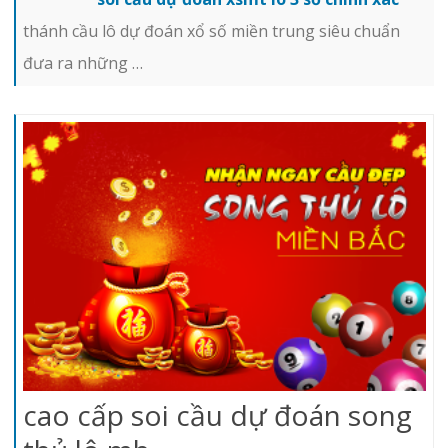
thánh cầu lô dự đoán xổ số miền trung siêu chuẩn
đưa ra những …
cao cấp soi cầu dự đoán song