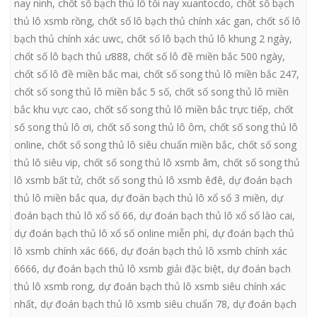
nay ninh
,
chốt số bạch thủ lô tối nay xuantocdo
,
chốt số bạch
thủ lô xsmb rồng
,
chốt số lô bạch thủ chính xác gan
,
chốt số lô
bạch thủ chính xác uwc
,
chốt số lô bạch thủ lô khung 2 ngày
,
chốt số lô bạch thủ ư888
,
chốt số lô đề miền bắc 500 ngày
,
chốt số lô đề miền bắc mai
,
chốt số song thủ lô miền bắc 247
,
chốt số song thủ lô miền bắc 5 số
,
chốt số song thủ lô miền
bắc khu vực cao
,
chốt số song thủ lô miền bắc trực tiếp
,
chốt
số song thủ lô ơi
,
chốt số song thủ lô ôm
,
chốt số song thủ lô
online
,
chốt số song thủ lô siêu chuẩn miền bắc
,
chốt số song
thủ lô siêu vip
,
chốt số song thủ lô xsmb âm
,
chốt số song thủ
lô xsmb bất tử
,
chốt số song thủ lô xsmb êđê
,
dự đoán bạch
thủ lô miền bắc qua
,
dự đoán bạch thủ lô xổ số 3 miền
,
dự
đoán bạch thủ lô xổ số 66
,
dự đoán bạch thủ lô xổ số lào cai
,
dự đoán bạch thủ lô xổ số online miễn phí
,
dự đoán bạch thủ
lô xsmb chính xác 666
,
dự đoán bạch thủ lô xsmb chính xác
6666
,
dự đoán bạch thủ lô xsmb giải đặc biệt
,
dự đoán bạch
thủ lô xsmb rong
,
dự đoán bạch thủ lô xsmb siêu chính xác
nhất
,
dự đoán bạch thủ lô xsmb siêu chuẩn 78
,
dự đoán bạch