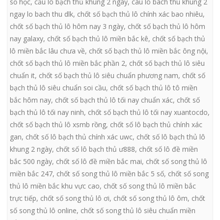
số học
,
cầu lô bạch thủ khung 2 ngày
,
cau lo bach thu khung 2
ngay lo bach thu dlk
,
chốt số bạch thủ lô chính xác bao nhiêu
,
chốt số bạch thủ lô hôm nay 3 ngày
,
chốt số bạch thủ lô hôm
nay galaxy
,
chốt số bạch thủ lô miền bắc kê
,
chốt số bạch thủ
lô miền bắc lâu chưa về
,
chốt số bạch thủ lô miền bắc ông nội
,
chốt số bạch thủ lô miền bắc phần 2
,
chốt số bạch thủ lô siêu
chuẩn it
,
chốt số bạch thủ lô siêu chuẩn phương nam
,
chốt số
bạch thủ lô siêu chuẩn soi cầu
,
chốt số bạch thủ lô tô miền
bắc hôm nay
,
chốt số bạch thủ lô tối nay chuẩn xác
,
chốt số
bạch thủ lô tối nay ninh
,
chốt số bạch thủ lô tối nay xuantocdo
,
chốt số bạch thủ lô xsmb rồng
,
chốt số lô bạch thủ chính xác
gan
,
chốt số lô bạch thủ chính xác uwc
,
chốt số lô bạch thủ lô
khung 2 ngày
,
chốt số lô bạch thủ ư888
,
chốt số lô đề miền
bắc 500 ngày
,
chốt số lô đề miền bắc mai
,
chốt số song thủ lô
miền bắc 247
,
chốt số song thủ lô miền bắc 5 số
,
chốt số song
thủ lô miền bắc khu vực cao
,
chốt số song thủ lô miền bắc
trực tiếp
,
chốt số song thủ lô ơi
,
chốt số song thủ lô ôm
,
chốt
số song thủ lô online
,
chốt số song thủ lô siêu chuẩn miền