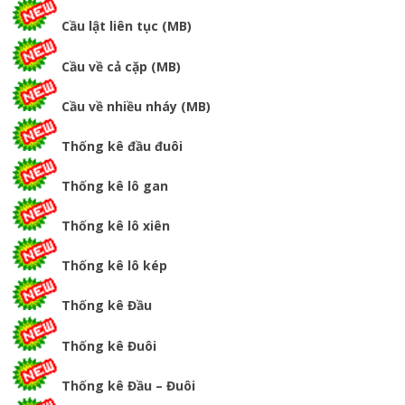
Cầu lật liên tục (MB)
Cầu về cả cặp (MB)
Cầu về nhiều nháy (MB)
Thống kê đầu đuôi
Thống kê lô gan
Thống kê lô xiên
Thống kê lô kép
Thống kê Đầu
Thống kê Đuôi
Thống kê Đầu – Đuôi