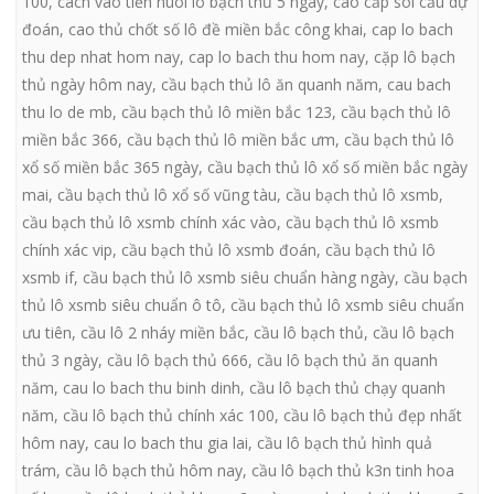
100
,
cách vào tiền nuôi lô bạch thủ 5 ngày
,
cao cấp soi cầu dự
đoán
,
cao thủ chốt số lô đề miền bắc công khai
,
cap lo bach
thu dep nhat hom nay
,
cap lo bach thu hom nay
,
cặp lô bạch
thủ ngày hôm nay
,
cầu bạch thủ lô ăn quanh năm
,
cau bach
thu lo de mb
,
cầu bạch thủ lô miền bắc 123
,
cầu bạch thủ lô
miền bắc 366
,
cầu bạch thủ lô miền bắc ưm
,
cầu bạch thủ lô
xổ số miền bắc 365 ngày
,
cầu bạch thủ lô xổ số miền bắc ngày
mai
,
cầu bạch thủ lô xổ số vũng tàu
,
cầu bạch thủ lô xsmb
,
cầu bạch thủ lô xsmb chính xác vào
,
cầu bạch thủ lô xsmb
chính xác vip
,
cầu bạch thủ lô xsmb đoán
,
cầu bạch thủ lô
xsmb if
,
cầu bạch thủ lô xsmb siêu chuẩn hàng ngày
,
cầu bạch
thủ lô xsmb siêu chuẩn ô tô
,
cầu bạch thủ lô xsmb siêu chuẩn
ưu tiên
,
cầu lô 2 nháy miền bắc
,
cầu lô bạch thủ
,
cầu lô bạch
thủ 3 ngày
,
cầu lô bạch thủ 666
,
cầu lô bạch thủ ăn quanh
năm
,
cau lo bach thu binh dinh
,
cầu lô bạch thủ chạy quanh
năm
,
cầu lô bạch thủ chính xác 100
,
cầu lô bạch thủ đẹp nhất
hôm nay
,
cau lo bach thu gia lai
,
cầu lô bạch thủ hình quả
trám
,
cầu lô bạch thủ hôm nay
,
cầu lô bạch thủ k3n tinh hoa