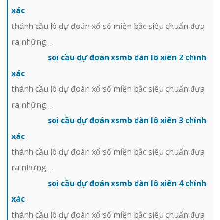
xác
thánh cầu lô dự đoán xổ số miền bắc siêu chuẩn đưa
ra những …
soi cầu dự đoán xsmb dàn lô xiên 2 chính
xác
thánh cầu lô dự đoán xổ số miền bắc siêu chuẩn đưa
ra những …
soi cầu dự đoán xsmb dàn lô xiên 3 chính
xác
thánh cầu lô dự đoán xổ số miền bắc siêu chuẩn đưa
ra những …
soi cầu dự đoán xsmb dàn lô xiên 4 chính
xác
thánh cầu lô dự đoán xổ số miền bắc siêu chuẩn đưa