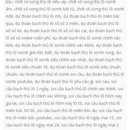
bắc
,
chốt số song thủ lô siêu vip
,
chốt số song thủ lô xsmb
âm
,
chốt số song thủ lô xsmb bất tử
,
chốt số song thủ lô xsmb
êđê
,
dự đoán bạch thủ lô mb
,
dự đoán bạch thủ lô miền bắc
qua
,
dự đoán bạch thủ lô xổ số 3 miền
,
dự đoán bạch thủ lô
xổ số 66
,
dự đoán bạch thủ lô xổ số lào cai
,
dự đoán bạch thủ
lô xổ số online miễn phí
,
dự đoán bạch thủ lô xsmb chính xác
666
,
dự đoán bạch thủ lô xsmb chính xác 6666
,
dự đoán bạch
thủ lô xsmb giải đặc biệt
,
dự đoán bạch thủ lô xsmb rong
,
dự
đoán bạch thủ lô xsmb siêu chính xác nhất
,
dự đoán bạch thủ
lô xsmb siêu chuẩn 78
,
dự đoán bạch thủ lô xsmb siêu chuẩn
chuẩn
,
dự đoán bạch thủ lô xsmb soi cầu
,
dự đoán bạch thủ lô
xsmb youtube
,
dự đoán bạch thủ lô yêu cầu gì
,
soi cau
,
soi
cầu bạch thủ lô 2 ngày
,
soi cầu bạch thủ lô chính xác 6666
,
soi
cầu bạch thủ lô chính xác không
,
soi cầu bạch thủ lô hôm nay
gia lai
,
soi cầu bạch thủ lô hôm nay lô tô
,
soi cầu bạch thủ lô
miền bắc 00 00
,
soi cầu bạch thủ lô miền bắc âu
,
soi cầu bạch
thủ lô miền bắc youtube
,
soi cầu bạch thủ lô ngày mai 15
,
soi
cầu bạch thủ lô ngày mai 24
,
soi cầu bạch thủ lô ngày mai 3