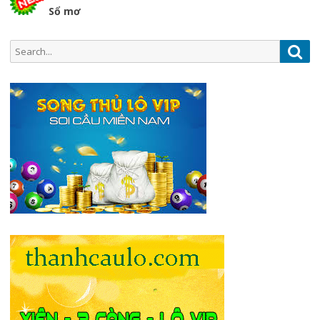
Sổ mơ
Search
Sea
for: